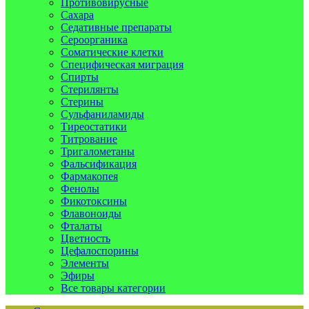
Противовирусные
Сахара
Седативные препараты
Сероорганика
Соматические клетки
Специфическая миграция
Спирты
Стерилянты
Стерины
Сульфаниламиды
Тиреостатики
Титрование
Тригалометаны
Фальсификация
Фармакопея
Фенолы
Фикотоксины
Флавоноиды
Фталаты
Цветность
Цефалоспорины
Элементы
Эфиры
Все товары категории