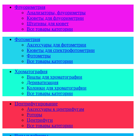
Флуориметрия
Анализаторы, флуориметры
Кюветы для флуориметрии
Штативы для кювет
Все товары категории
Фотометрия
Аксессуары для фотометрии
Кюветы для спектрофотометрии
Фотометры
Все товары категории
Хроматография
Виалы для хроматографии
Дериватизация
Колонки для хроматографии
Все товары категории
Центрифугирование
Аксессуары к центрифугам
Роторы
Центрифуги
Все товары категории
Часы и таймеры