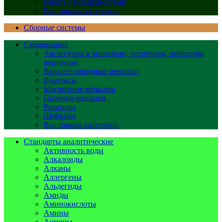
Работа с поверхностями
Все товары категории
Сборные системы
Смешивание
Аксессуары к мешалкам, ротаторам, шейкерам,
вортексам
Верхнеприводные мешалки
Вортексы
Магнитные мешалки
Палочки-мешалки
Ротаторы
Шейкеры
Все товары категории
Стандарты аналитические
Активность воды
Алкалоиды
Алканы
Аллергены
Альдегиды
Амиды
Аминокислоты
Амины
Анионы