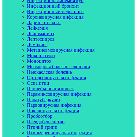
Инфекционная анемия кур
Инфекционный бронхит
Инфекционный перитонит
Коронавирусная инфекция
Ларинготрахеит
Лейкемия
Лейшманиоз
Лептоспироз
Лямблиоз
Метапневмовирусная инфекция
Микоплазмоз
Моноцитоз
Мраморная болезнь селезенки
Ньюкаслская болезнь
Ортореовирусная инфекция
Оспа птиц
Панлейкопения кошек
Парамиксовирусная инфекция
Паратуберкулез
Парвовирусная инфекция
Поксвирусная инфекция
Пробоотбор
Псевдобешенство
Птичий грипп
Птичья реовирусная инфекция