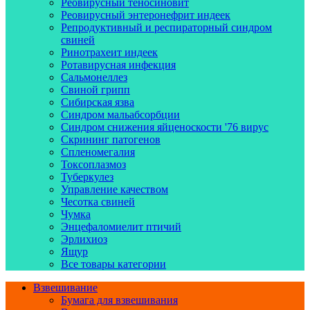
Реовирусный теносиновит
Реовирусный энтеронефрит индеек
Репродуктивный и респираторный синдром
свиней
Ринотрахеит индеек
Ротавирусная инфекция
Сальмонеллез
Свиной грипп
Сибирская язва
Синдром мальабсорбции
Синдром снижения яйценоскости '76 вирус
Скрининг патогенов
Спленомегалия
Токсоплазмоз
Туберкулез
Управление качеством
Чесотка свиней
Чумка
Энцефаломиелит птичий
Эрлихиоз
Ящур
Все товары категории
Взвешивание
Бумага для взвешивания