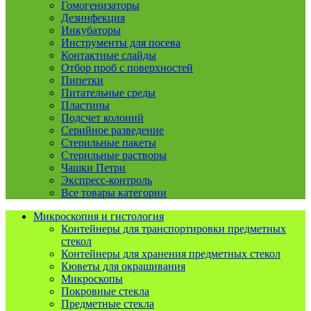
Гомогенизаторы
Дезинфекция
Инкубаторы
Инструменты для посева
Контактные слайды
Отбор проб с поверхностей
Пипетки
Питательные среды
Пластины
Подсчет колоний
Серийное разведение
Стерильные пакеты
Стерильные растворы
Чашки Петри
Экспресс-контроль
Все товары категории
Микроскопия и гистология
Контейнеры для транспортировки предметных
стекол
Контейнеры для хранения предметных стекол
Кюветы для окрашивания
Микроскопы
Покровные стекла
Предметные стекла