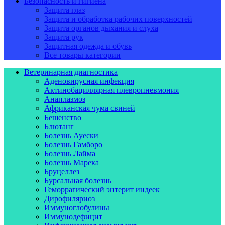
Безопасность и гигиена
Защита глаз
Защита и обработка рабочих поверхностей
Защита органов дыхания и слуха
Защита рук
Защитная одежда и обувь
Все товары категории
Ветеринарная диагностика
Аденовирусная инфекция
Актинобациллярная плевропневмония
Анаплазмоз
Африканская чума свиней
Бешенство
Блютанг
Болезнь Ауески
Болезнь Гамборо
Болезнь Лайма
Болезнь Марека
Бруцеллез
Бурсальная болезнь
Геморрагический энтерит индеек
Дирофиляриоз
Иммуноглобулины
Иммунодефицит