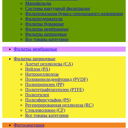
Манифольды
Системы вакуумной фильтрации
Фильтровальная бумага специального назначения
Фильтродержатели
Фильтры бумажные
Фильтры мембранные
Фильтры шприцевые
Все товары категории
Фильтры мембранные
Фильтры шприцевые
Ацетат целлюлозы (CA)
Нейлон (PA)
Нитроцеллюлоза
Поливинилиденфторид (PVDF)
Полипропилен (PP)
Политетрафторэтилен (PTFE)
Полиэтилен
Полиэфирсульфон (PS)
Регенерированная целлюлоза (RC)
Стекловолокно (CF)
Все товары категории
Фитосанитария