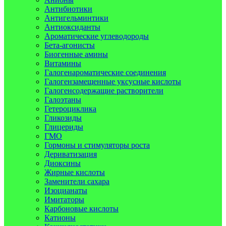
Антибиотики
Антигельминтики
Антиоксиданты
Ароматические углеводороды
Бета-агонисты
Биогенные амины
Витамины
Галогенароматические соединения
Галогензамещенные уксусные кислоты
Галогенсодержащие растворители
Галоэтаны
Гетероциклика
Гликозиды
Глицериды
ГМО
Гормоны и стимуляторы роста
Дериватизация
Диоксины
Жирные кислоты
Заменители сахара
Изоцианаты
Имитаторы
Карбоновые кислоты
Катионы