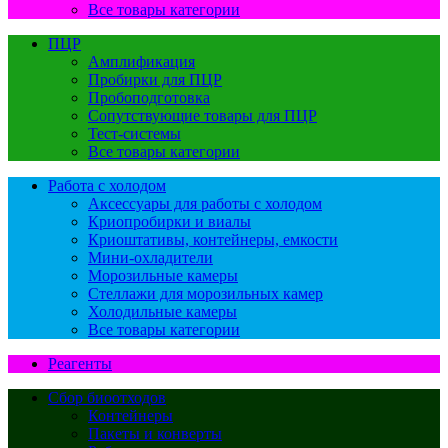
Все товары категории
ПЦР
Амплификация
Пробирки для ПЦР
Пробоподготовка
Сопутствующие товары для ПЦР
Тест-системы
Все товары категории
Работа с холодом
Аксессуары для работы с холодом
Криопробирки и виалы
Криоштативы, контейнеры, емкости
Мини-охладители
Морозильные камеры
Стеллажи для морозильных камер
Холодильные камеры
Все товары категории
Реагенты
Сбор биоотходов
Контейнеры
Пакеты и конверты