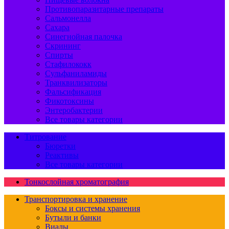
Противопаразитарные препараты
Сальмонелла
Сахара
Синегнойная палочка
Скрининг
Спирты
Стафилококк
Сульфаниламиды
Транквилизаторы
Фальсификация
Фикотоксины
Энтеробактерии
Все товары категории
Титрование
Бюретки
Реактивы
Все товары категории
Тонкослойная хроматография
Транспортировка и хранение
Боксы и системы хранения
Бутыли и банки
Виалы