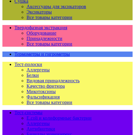
Сушка
Аксессуары для эксикаторов
Эксикаторы
Все товары категории
Твердофазная экстракция
Оборудование
Принадлежности
Все товары категории
Термометры и гигрометры
Тест-полоски
Аллергены
Белки
Видовая принадлежность
Качество фритюра
Микотоксины
Фальсификация
Все товары категории
Тест-системы
E.coli и колиформные бактерии
Аллергены
Антибиотики
Бациллы эхиноцереус