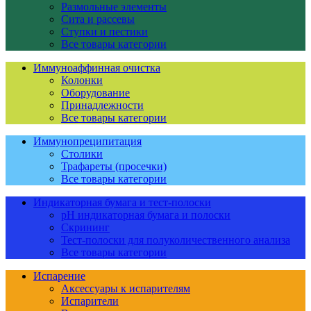
Размольные элементы
Сита и рассевы
Ступки и пестики
Все товары категории
Иммуноаффинная очистка
Колонки
Оборудование
Принадлежности
Все товары категории
Иммунопреципитация
Столики
Трафареты (просечки)
Все товары категории
Индикаторная бумага и тест-полоски
pH индикаторная бумага и полоски
Скрининг
Тест-полоски для полуколичественного анализа
Все товары категории
Испарение
Аксессуары к испарителям
Испарители