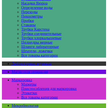
Насадки Вюрца
Определение воды
Переходы
Пикнометры
Пробки
Стаканы
Трубки Карстена
Трубки соединительные
Трубки хлоркальциевые
Цилиндры мерные
Шланги лабораторные
Шпатели, ложечки
Все товары категории
Лабораторные журналы
Магнитная сепарация
Маркировка
Маркеры
Приспособления для маркировки
Этикетки
Все товары категории
Микробиология