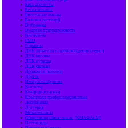
Бета-агонисты
Бета-глюканы
Биогенные амины
Болезни растений
Вибрионы
Видовая принадлежность
Витамины
ГМО
Гормоны
ДНК животного происхождения (vegan)
ДНК коровы
ДНК курицы
ДНК свиньи
Дрожжи и плесени
Другое
Иммуноглобулины
Кислоты
Кокцидиостатики
Красители трифенилметановые
Легионелла
Листерия
Микотоксины
Общее микробное число (КМАФАнМ)
Пестициды
Пищевые волокна