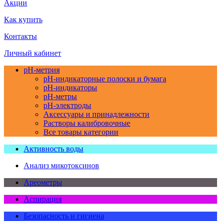
Акции
Как купить
Контакты
Личный кабинет
pH-метрия
pH-индикаторные полоски и бумага
pH-индикаторы
pH-метры
pH-электроды
Аксессуары и принадлежности
Растворы калибровочные
Все товары категории
Активность воды
Анализ микотоксинов
Ареометры
Аспирация
Безопасность и гигиена