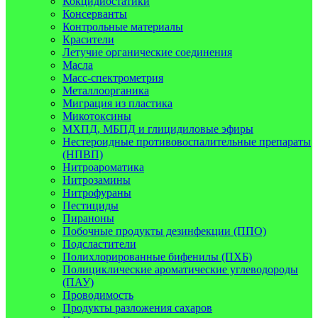
Кокцидиостатики
Консерванты
Контрольные материалы
Красители
Летучие органические соединения
Масла
Масс-спектрометрия
Металлоорганика
Миграция из пластика
Микотоксины
МХПД, МБПД и глицидиловые эфиры
Нестероидные противовоспалительные препараты
(НПВП)
Нитроароматика
Нитрозамины
Нитрофураны
Пестициды
Пираноны
Побочные продукты дезинфекции (ППО)
Подсластители
Полихлорированные бифенилы (ПХБ)
Полициклические ароматические углеводороды
(ПАУ)
Проводимость
Продукты разложения сахаров