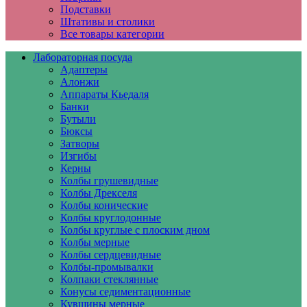
Подставки
Штативы и столики
Все товары категории
Лабораторная посуда
Адаптеры
Алонжи
Аппараты Кьедаля
Банки
Бутыли
Бюксы
Затворы
Изгибы
Керны
Колбы грушевидные
Колбы Дрекселя
Колбы конические
Колбы круглодонные
Колбы круглые с плоским дном
Колбы мерные
Колбы сердцевидные
Колбы-промывалки
Колпаки стеклянные
Конусы седиментационные
Кувшины мерные