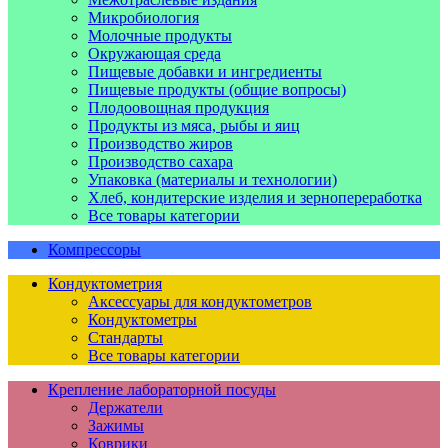
Микробиология
Молочные продукты
Окружающая среда
Пищевые добавки и ингредиенты
Пищевые продукты (общие вопросы)
Плодоовощная продукция
Продукты из мяса, рыбы и яиц
Производство жиров
Производство сахара
Упаковка (материалы и технологии)
Хлеб, кондитерские изделия и зернопереработка
Все товары категории
Компрессоры
Кондуктометрия
Аксессуары для кондуктометров
Кондуктометры
Стандарты
Все товары категории
Крепление лабораторной посуды
Держатели
Зажимы
Коврики