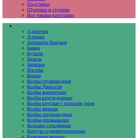
Подставки
Штативы и столики
Все товары категории
Лабораторная посуда
Адаптеры
Алонжи
Аппараты Кьедаля
Банки
Бутыли
Бюксы
Затворы
Изгибы
Керны
Колбы грушевидные
Колбы Дрекселя
Колбы конические
Колбы круглодонные
Колбы круглые с плоским дном
Колбы мерные
Колбы сердцевидные
Колбы-промывалки
Колпаки стеклянные
Конусы седиментационные
Кувшины мерные