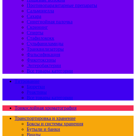
Противопаразитарные препараты
Сальмонелла
Сахара
Синегнойная палочка
Скрининг
Спирты
Стафилококк
Сульфаниламиды
Транквилизаторы
Фальсификация
Фикотоксины
Энтеробактерии
Все товары категории
Титрование
Бюретки
Реактивы
Все товары категории
Тонкослойная хроматография
Транспортировка и хранение
Боксы и системы хранения
Бутыли и банки
Виалы