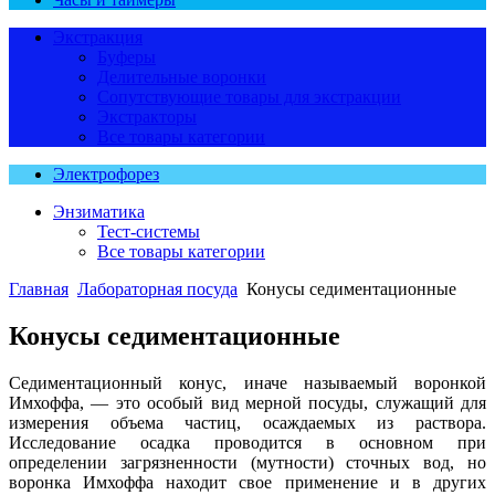
Экстракция
Буферы
Делительные воронки
Сопутствующие товары для экстракции
Экстракторы
Все товары категории
Электрофорез
Энзиматика
Тест-системы
Все товары категории
Главная
Лабораторная посуда
Конусы седиментационные
Конусы седиментационные
Седиментационный конус, иначе называемый воронкой
Имхоффа, — это особый вид мерной посуды, служащий для
измерения объема частиц, осаждаемых из раствора.
Исследование осадка проводится в основном при
определении загрязненности (мутности) сточных вод, но
воронка Имхоффа находит свое применение и в других