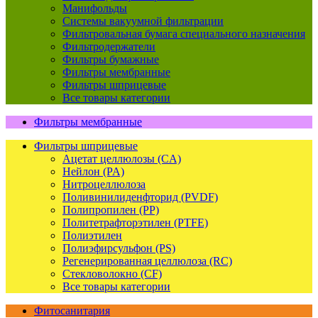
Манифольды
Системы вакуумной фильтрации
Фильтровальная бумага специального назначения
Фильтродержатели
Фильтры бумажные
Фильтры мембранные
Фильтры шприцевые
Все товары категории
Фильтры мембранные
Фильтры шприцевые
Ацетат целлюлозы (CA)
Нейлон (PA)
Нитроцеллюлоза
Поливинилиденфторид (PVDF)
Полипропилен (PP)
Политетрафторэтилен (PTFE)
Полиэтилен
Полиэфирсульфон (PS)
Регенерированная целлюлоза (RC)
Стекловолокно (CF)
Все товары категории
Фитосанитария