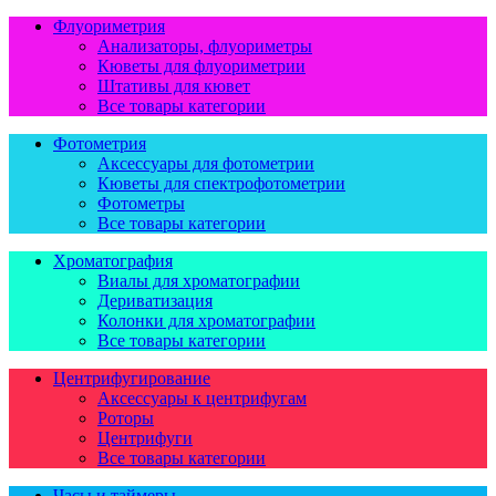
Флуориметрия
Анализаторы, флуориметры
Кюветы для флуориметрии
Штативы для кювет
Все товары категории
Фотометрия
Аксессуары для фотометрии
Кюветы для спектрофотометрии
Фотометры
Все товары категории
Хроматография
Виалы для хроматографии
Дериватизация
Колонки для хроматографии
Все товары категории
Центрифугирование
Аксессуары к центрифугам
Роторы
Центрифуги
Все товары категории
Часы и таймеры