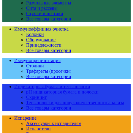
Размольные элементы
Сита и рассевы
Ступки и пестики
Все товары категории
Иммуноаффинная очистка
Колонки
Оборудование
Принадлежности
Все товары категории
Иммунопреципитация
Столики
Трафареты (просечки)
Все товары категории
Индикаторная бумага и тест-полоски
pH индикаторная бумага и полоски
Скрининг
Тест-полоски для полуколичественного анализа
Все товары категории
Испарение
Аксессуары к испарителям
Испарители