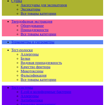
Сушка
Аксессуары для эксикаторов
Эксикаторы
Все товары категории
Твердофазная экстракция
Оборудование
Принадлежности
Все товары категории
Термометры и гигрометры
Тест-полоски
Аллергены
Белки
Видовая принадлежность
Качество фритюра
Микотоксины
Фальсификация
Все товары категории
Тест-системы
E.coli и колиформные бактерии
Аллергены
Антибиотики
Бациллы эхиноцереус