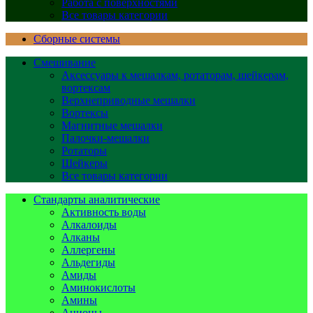
Работа с поверхностями
Все товары категории
Сборные системы
Смешивание
Аксессуары к мешалкам, ротаторам, шейкерам,
вортексам
Верхнеприводные мешалки
Вортексы
Магнитные мешалки
Палочки-мешалки
Ротаторы
Шейкеры
Все товары категории
Стандарты аналитические
Активность воды
Алкалоиды
Алканы
Аллергены
Альдегиды
Амиды
Аминокислоты
Амины
Анионы