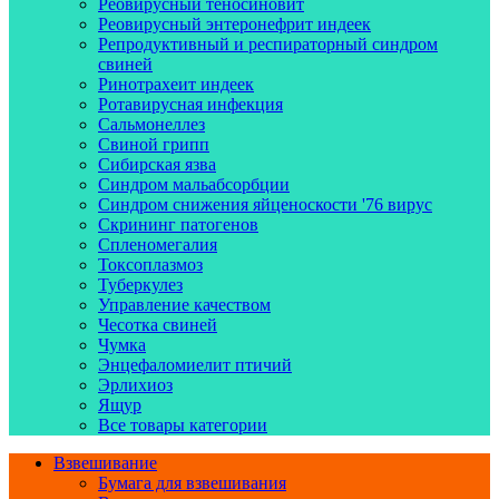
Реовирусный теносиновит
Реовирусный энтеронефрит индеек
Репродуктивный и респираторный синдром
свиней
Ринотрахеит индеек
Ротавирусная инфекция
Сальмонеллез
Свиной грипп
Сибирская язва
Синдром мальабсорбции
Синдром снижения яйценоскости '76 вирус
Скрининг патогенов
Спленомегалия
Токсоплазмоз
Туберкулез
Управление качеством
Чесотка свиней
Чумка
Энцефаломиелит птичий
Эрлихиоз
Ящур
Все товары категории
Взвешивание
Бумага для взвешивания