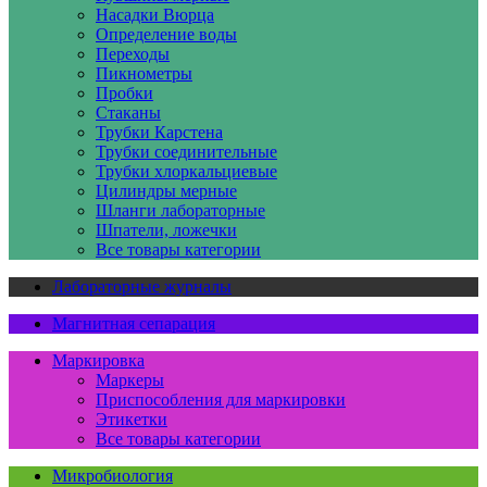
Насадки Вюрца
Определение воды
Переходы
Пикнометры
Пробки
Стаканы
Трубки Карстена
Трубки соединительные
Трубки хлоркальциевые
Цилиндры мерные
Шланги лабораторные
Шпатели, ложечки
Все товары категории
Лабораторные журналы
Магнитная сепарация
Маркировка
Маркеры
Приспособления для маркировки
Этикетки
Все товары категории
Микробиология