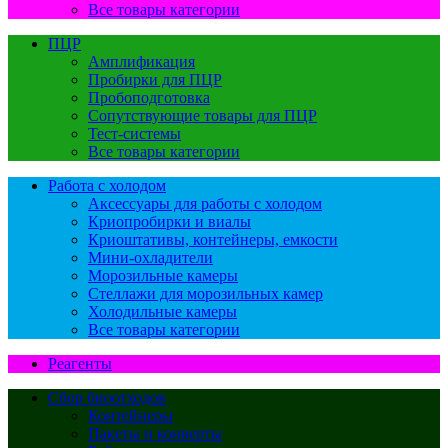
Все товары категории
ПЦР
Амплификация
Пробирки для ПЦР
Пробоподготовка
Сопутствующие товары для ПЦР
Тест-системы
Все товары категории
Работа с холодом
Аксессуары для работы с холодом
Криопробирки и виалы
Криоштативы, контейнеры, емкости
Мини-охладители
Морозильные камеры
Стеллажи для морозильных камер
Холодильные камеры
Все товары категории
Реагенты
Сбор биоотходов
Контейнеры
Пакеты и конверты