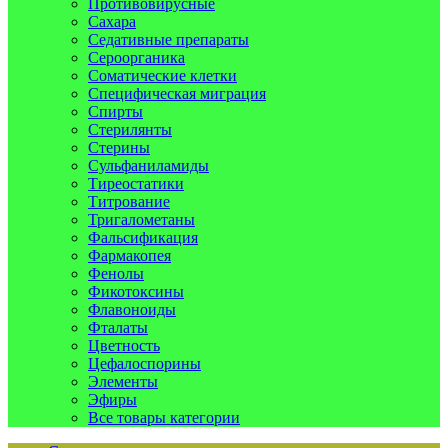
Противовирусные
Сахара
Седативные препараты
Сероорганика
Соматические клетки
Специфическая миграция
Спирты
Стерилянты
Стерины
Сульфаниламиды
Тиреостатики
Титрование
Тригалометаны
Фальсификация
Фармакопея
Фенолы
Фикотоксины
Флавоноиды
Фталаты
Цветность
Цефалоспорины
Элементы
Эфиры
Все товары категории