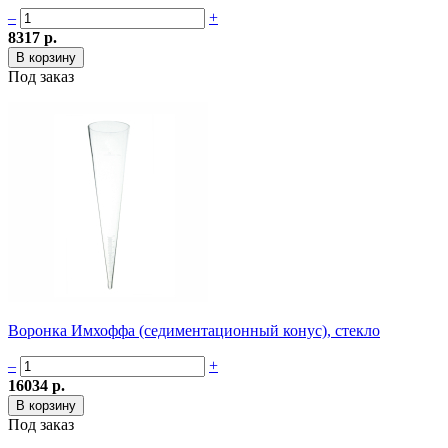
–
+
8317 р.
Под заказ
Воронка Имхоффа (седиментационный конус), стекло
–
+
16034 р.
Под заказ