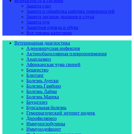
Безопасность и гигиена
Защита глаз
Защита и обработка рабочих поверхностей
Защита органов дыхания и слуха
Защита рук
Защитная одежда и обувь
Все товары категории
Ветеринарная диагностика
Аденовирусная инфекция
Актинобациллярная плевропневмония
Анаплазмоз
Африканская чума свиней
Бешенство
Блютанг
Болезнь Ауески
Болезнь Гамборо
Болезнь Лайма
Болезнь Марека
Бруцеллез
Бурсальная болезнь
Геморрагический энтерит индеек
Дирофиляриоз
Иммуноглобулины
Иммунодефицит