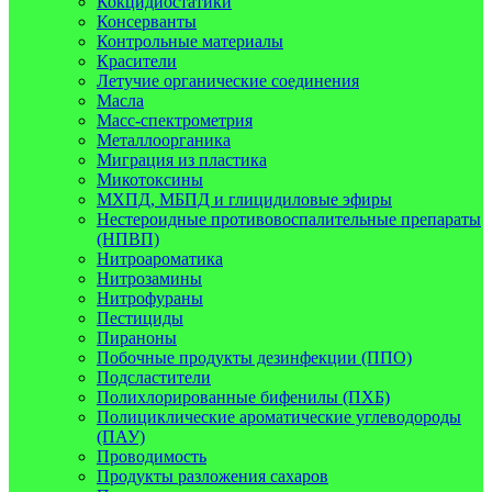
Кокцидиостатики
Консерванты
Контрольные материалы
Красители
Летучие органические соединения
Масла
Масс-спектрометрия
Металлоорганика
Миграция из пластика
Микотоксины
МХПД, МБПД и глицидиловые эфиры
Нестероидные противовоспалительные препараты
(НПВП)
Нитроароматика
Нитрозамины
Нитрофураны
Пестициды
Пираноны
Побочные продукты дезинфекции (ППО)
Подсластители
Полихлорированные бифенилы (ПХБ)
Полициклические ароматические углеводороды
(ПАУ)
Проводимость
Продукты разложения сахаров