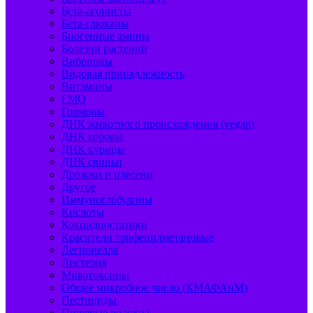
Бета-агонисты
Бета-глюканы
Биогенные амины
Болезни растений
Вибрионы
Видовая принадлежность
Витамины
ГМО
Гормоны
ДНК животного происхождения (vegan)
ДНК коровы
ДНК курицы
ДНК свиньи
Дрожжи и плесени
Другое
Иммуноглобулины
Кислоты
Кокцидиостатики
Красители трифенилметановые
Легионелла
Листерия
Микотоксины
Общее микробное число (КМАФАнМ)
Пестициды
Пищевые волокна