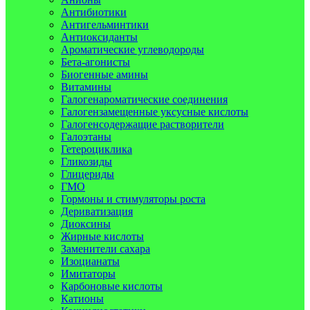
Антибиотики
Антигельминтики
Антиоксиданты
Ароматические углеводороды
Бета-агонисты
Биогенные амины
Витамины
Галогенароматические соединения
Галогензамещенные уксусные кислоты
Галогенсодержащие растворители
Галоэтаны
Гетероциклика
Гликозиды
Глицериды
ГМО
Гормоны и стимуляторы роста
Дериватизация
Диоксины
Жирные кислоты
Заменители сахара
Изоцианаты
Имитаторы
Карбоновые кислоты
Катионы