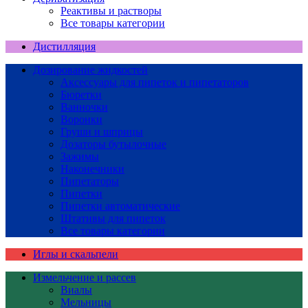
Реактивы и растворы
Все товары категории
Дистилляция
Дозирование жидкостей
Аксессуары для пипеток и пипетаторов
Бюретки
Ванночки
Воронки
Груши и шприцы
Дозаторы бутылочные
Зажимы
Наконечники
Пипетаторы
Пипетки
Пипетки автоматические
Штативы для пипеток
Все товары категории
Иглы и скальпели
Измельчение и рассев
Виалы
Мельницы