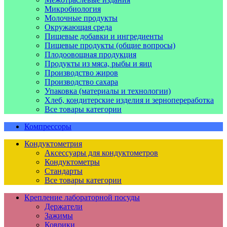
Микробиология
Молочные продукты
Окружающая среда
Пищевые добавки и ингредиенты
Пищевые продукты (общие вопросы)
Плодоовощная продукция
Продукты из мяса, рыбы и яиц
Производство жиров
Производство сахара
Упаковка (материалы и технологии)
Хлеб, кондитерские изделия и зернопереработка
Все товары категории
Компрессоры
Кондуктометрия
Аксессуары для кондуктометров
Кондуктометры
Стандарты
Все товары категории
Крепление лабораторной посуды
Держатели
Зажимы
Коврики