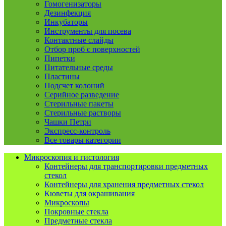
Гомогенизаторы
Дезинфекция
Инкубаторы
Инструменты для посева
Контактные слайды
Отбор проб с поверхностей
Пипетки
Питательные среды
Пластины
Подсчет колоний
Серийное разведение
Стерильные пакеты
Стерильные растворы
Чашки Петри
Экспресс-контроль
Все товары категории
Микроскопия и гистология
Контейнеры для транспортировки предметных
стекол
Контейнеры для хранения предметных стекол
Кюветы для окрашивания
Микроскопы
Покровные стекла
Предметные стекла