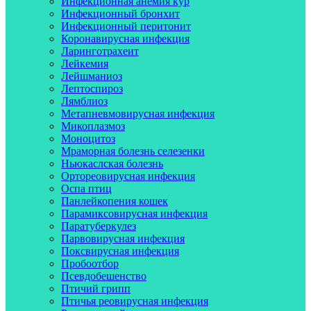
Инфекционная анемия кур
Инфекционный бронхит
Инфекционный перитонит
Коронавирусная инфекция
Ларинготрахеит
Лейкемия
Лейшманиоз
Лептоспироз
Лямблиоз
Метапневмовирусная инфекция
Микоплазмоз
Моноцитоз
Мраморная болезнь селезенки
Ньюкаслская болезнь
Ортореовирусная инфекция
Оспа птиц
Панлейкопения кошек
Парамиксовирусная инфекция
Паратуберкулез
Парвовирусная инфекция
Поксвирусная инфекция
Пробоотбор
Псевдобешенство
Птичий грипп
Птичья реовирусная инфекция