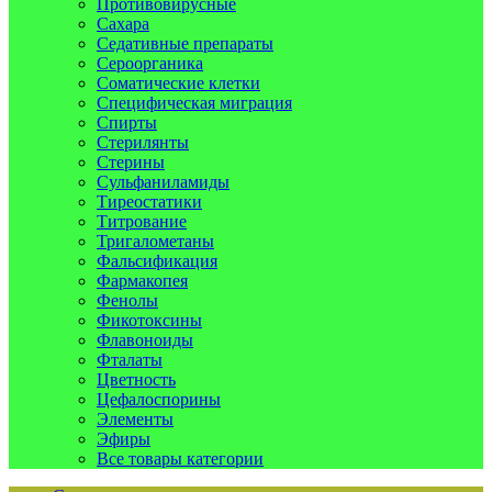
Противовирусные
Сахара
Седативные препараты
Сероорганика
Соматические клетки
Специфическая миграция
Спирты
Стерилянты
Стерины
Сульфаниламиды
Тиреостатики
Титрование
Тригалометаны
Фальсификация
Фармакопея
Фенолы
Фикотоксины
Флавоноиды
Фталаты
Цветность
Цефалоспорины
Элементы
Эфиры
Все товары категории