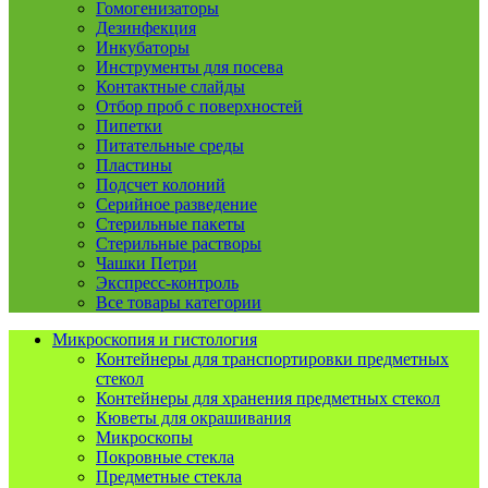
Гомогенизаторы
Дезинфекция
Инкубаторы
Инструменты для посева
Контактные слайды
Отбор проб с поверхностей
Пипетки
Питательные среды
Пластины
Подсчет колоний
Серийное разведение
Стерильные пакеты
Стерильные растворы
Чашки Петри
Экспресс-контроль
Все товары категории
Микроскопия и гистология
Контейнеры для транспортировки предметных
стекол
Контейнеры для хранения предметных стекол
Кюветы для окрашивания
Микроскопы
Покровные стекла
Предметные стекла