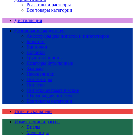
Реактивы и растворы
Все товары категории
Дистилляция
Дозирование жидкостей
Аксессуары для пипеток и пипетаторов
Бюретки
Ванночки
Воронки
Груши и шприцы
Дозаторы бутылочные
Зажимы
Наконечники
Пипетаторы
Пипетки
Пипетки автоматические
Штативы для пипеток
Все товары категории
Иглы и скальпели
Измельчение и рассев
Виалы
Мельницы