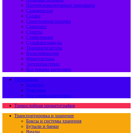
Противопаразитарные препараты
Сальмонелла
Сахара
Синегнойная палочка
Скрининг
Спирты
Стафилококк
Сульфаниламиды
Транквилизаторы
Фальсификация
Фикотоксины
Энтеробактерии
Все товары категории
Титрование
Бюретки
Реактивы
Все товары категории
Тонкослойная хроматография
Транспортировка и хранение
Боксы и системы хранения
Бутыли и банки
Виалы