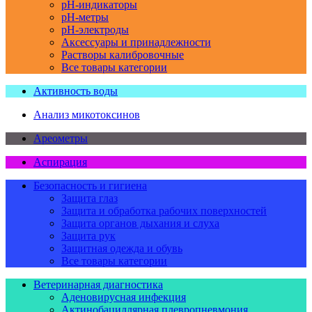
pH-индикаторы
pH-метры
pH-электроды
Аксессуары и принадлежности
Растворы калибровочные
Все товары категории
Активность воды
Анализ микотоксинов
Ареометры
Аспирация
Безопасность и гигиена
Защита глаз
Защита и обработка рабочих поверхностей
Защита органов дыхания и слуха
Защита рук
Защитная одежда и обувь
Все товары категории
Ветеринарная диагностика
Аденовирусная инфекция
Актинобациллярная плевропневмония