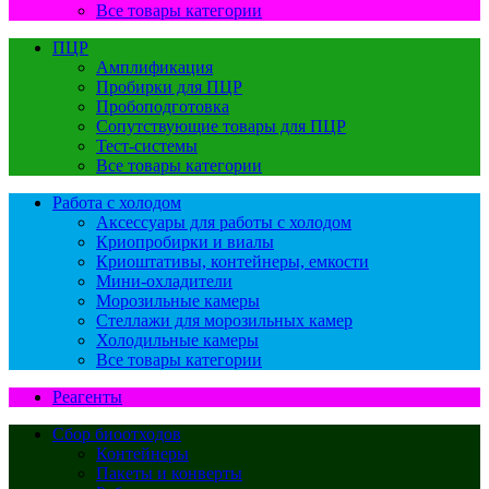
Все товары категории
ПЦР
Амплификация
Пробирки для ПЦР
Пробоподготовка
Сопутствующие товары для ПЦР
Тест-системы
Все товары категории
Работа с холодом
Аксессуары для работы с холодом
Криопробирки и виалы
Криоштативы, контейнеры, емкости
Мини-охладители
Морозильные камеры
Стеллажи для морозильных камер
Холодильные камеры
Все товары категории
Реагенты
Сбор биоотходов
Контейнеры
Пакеты и конверты