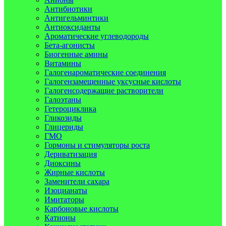
Антибиотики
Антигельминтики
Антиоксиданты
Ароматические углеводороды
Бета-агонисты
Биогенные амины
Витамины
Галогенароматические соединения
Галогензамещенные уксусные кислоты
Галогенсодержащие растворители
Галоэтаны
Гетероциклика
Гликозиды
Глицериды
ГМО
Гормоны и стимуляторы роста
Дериватизация
Диоксины
Жирные кислоты
Заменители сахара
Изоцианаты
Имитаторы
Карбоновые кислоты
Катионы