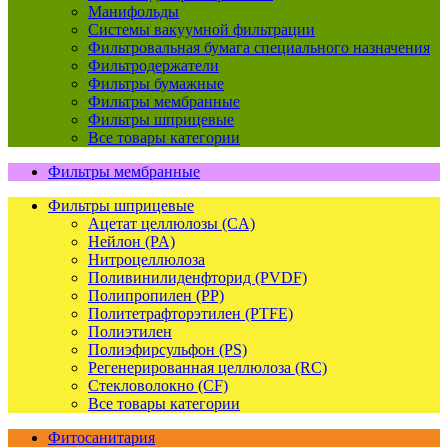
Манифольды
Системы вакуумной фильтрации
Фильтровальная бумага специального назначения
Фильтродержатели
Фильтры бумажные
Фильтры мембранные
Фильтры шприцевые
Все товары категории
Фильтры мембранные
Фильтры шприцевые
Ацетат целлюлозы (CA)
Нейлон (PA)
Нитроцеллюлоза
Поливинилиденфторид (PVDF)
Полипропилен (PP)
Политетрафторэтилен (PTFE)
Полиэтилен
Полиэфирсульфон (PS)
Регенерированная целлюлоза (RC)
Стекловолокно (CF)
Все товары категории
Фитосанитария