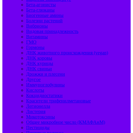
Бета-агонисты
Бета-глюканы
Биогенные амины
Болезни растений
Вибрионы
Видовая принадлежность
Витамины
ГМО
Гормоны
ДНК животного происхождения (vegan)
ДНК коровы
ДНК курицы
ДНК свиньи
Дрожжи и плесени
Другое
Иммуноглобулины
Кислоты
Кокцидиостатики
Красители трифенилметановые
Легионелла
Листерия
Микотоксины
Общее микробное число (КМАФАнМ)
Пестициды
Пищевые волокна