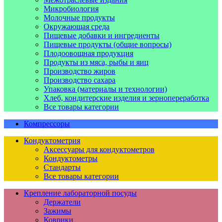
Микробиология
Молочные продукты
Окружающая среда
Пищевые добавки и ингредиенты
Пищевые продукты (общие вопросы)
Плодоовощная продукция
Продукты из мяса, рыбы и яиц
Производство жиров
Производство сахара
Упаковка (материалы и технологии)
Хлеб, кондитерские изделия и зернопереработка
Все товары категории
Компрессоры
Кондуктометрия
Аксессуары для кондуктометров
Кондуктометры
Стандарты
Все товары категории
Крепление лабораторной посуды
Держатели
Зажимы
Коврики