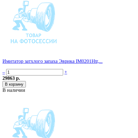
Имитатор затхлого запаха Эврика IM0201Htr,...
–
+
29863 р.
В наличии