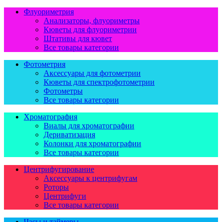
Флуориметрия
Анализаторы, флуориметры
Кюветы для флуориметрии
Штативы для кювет
Все товары категории
Фотометрия
Аксессуары для фотометрии
Кюветы для спектрофотометрии
Фотометры
Все товары категории
Хроматография
Виалы для хроматографии
Дериватизация
Колонки для хроматографии
Все товары категории
Центрифугирование
Аксессуары к центрифугам
Роторы
Центрифуги
Все товары категории
Часы и таймеры