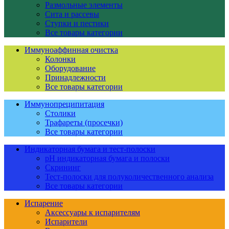
Размольные элементы
Сита и рассевы
Ступки и пестики
Все товары категории
Иммуноаффинная очистка
Колонки
Оборудование
Принадлежности
Все товары категории
Иммунопреципитация
Столики
Трафареты (просечки)
Все товары категории
Индикаторная бумага и тест-полоски
pH индикаторная бумага и полоски
Скрининг
Тест-полоски для полуколичественного анализа
Все товары категории
Испарение
Аксессуары к испарителям
Испарители