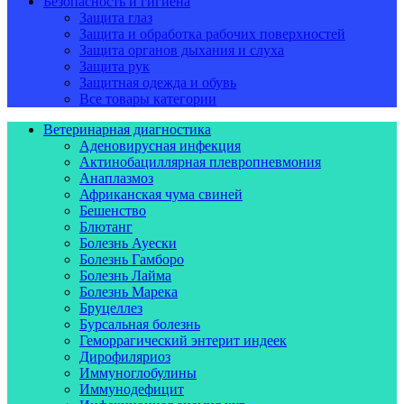
Безопасность и гигиена
Защита глаз
Защита и обработка рабочих поверхностей
Защита органов дыхания и слуха
Защита рук
Защитная одежда и обувь
Все товары категории
Ветеринарная диагностика
Аденовирусная инфекция
Актинобациллярная плевропневмония
Анаплазмоз
Африканская чума свиней
Бешенство
Блютанг
Болезнь Ауески
Болезнь Гамборо
Болезнь Лайма
Болезнь Марека
Бруцеллез
Бурсальная болезнь
Геморрагический энтерит индеек
Дирофиляриоз
Иммуноглобулины
Иммунодефицит