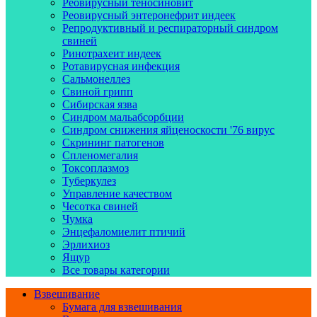
Реовирусный теносиновит
Реовирусный энтеронефрит индеек
Репродуктивный и респираторный синдром
свиней
Ринотрахеит индеек
Ротавирусная инфекция
Сальмонеллез
Свиной грипп
Сибирская язва
Синдром мальабсорбции
Синдром снижения яйценоскости '76 вирус
Скрининг патогенов
Спленомегалия
Токсоплазмоз
Туберкулез
Управление качеством
Чесотка свиней
Чумка
Энцефаломиелит птичий
Эрлихиоз
Ящур
Все товары категории
Взвешивание
Бумага для взвешивания