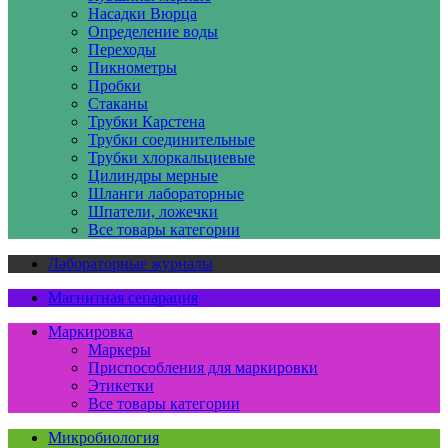
Насадки Вюрца
Определение воды
Переходы
Пикнометры
Пробки
Стаканы
Трубки Карстена
Трубки соединительные
Трубки хлоркальциевые
Цилиндры мерные
Шланги лабораторные
Шпатели, ложечки
Все товары категории
Лабораторные журналы
Магнитная сепарация
Маркировка
Маркеры
Приспособления для маркировки
Этикетки
Все товары категории
Микробиология