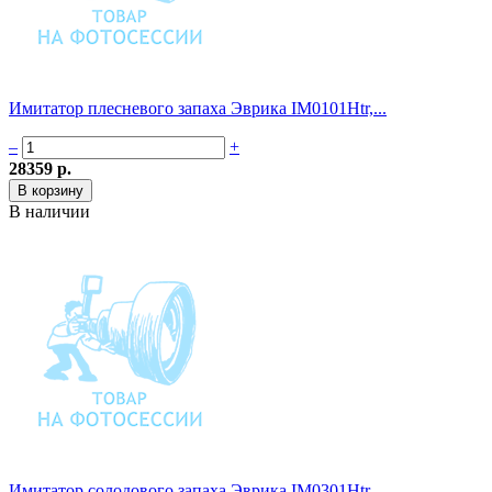
Имитатор плесневого запаха Эврика IM0101Htr,...
–
+
28359 р.
В наличии
Имитатор солодового запаха Эврика IM0301Htr,...