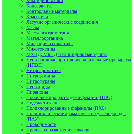
Кокцидиостатики
Консерванты
Контрольные материалы
Красители
Летучие органические соединения
Масла
Масс-спектрометрия
Металлоорганика
Миграция из пластика
Микотоксины
МХПД, МБПД и глицидиловые эфиры
Нестероидные противовоспалительные препараты
(НПВП)
Нитроароматика
Нитрозамины
Нитрофураны
Пестициды
Пираноны
Побочные продукты дезинфекции (ППО)
Подсластители
Полихлорированные бифенилы (ПХБ)
Полициклические ароматические углеводороды
(ПАУ)
Проводимость
Продукты разложения сахаров