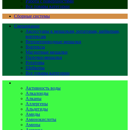
Работа с поверхностями
Все товары категории
Сборные системы
Смешивание
Аксессуары к мешалкам, ротаторам, шейкерам,
вортексам
Верхнеприводные мешалки
Вортексы
Магнитные мешалки
Палочки-мешалки
Ротаторы
Шейкеры
Все товары категории
Стандарты аналитические
Активность воды
Алкалоиды
Алканы
Аллергены
Альдегиды
Амиды
Аминокислоты
Амины
Анионы