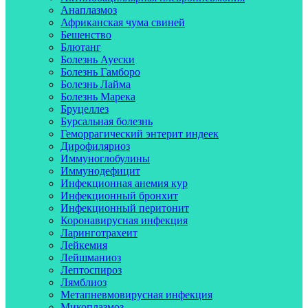
Анаплазмоз
Африканская чума свиней
Бешенство
Блютанг
Болезнь Ауески
Болезнь Гамборо
Болезнь Лайма
Болезнь Марека
Бруцеллез
Бурсальная болезнь
Геморрагический энтерит индеек
Дирофиляриоз
Иммуноглобулины
Иммунодефицит
Инфекционная анемия кур
Инфекционный бронхит
Инфекционный перитонит
Коронавирусная инфекция
Ларинготрахеит
Лейкемия
Лейшманиоз
Лептоспироз
Лямблиоз
Метапневмовирусная инфекция
Микоплазмоз