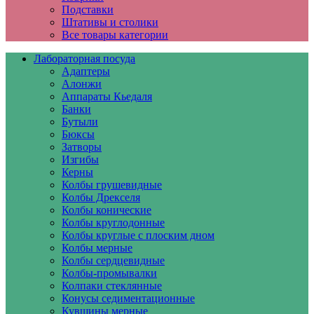
Подставки
Штативы и столики
Все товары категории
Лабораторная посуда
Адаптеры
Алонжи
Аппараты Кьедаля
Банки
Бутыли
Бюксы
Затворы
Изгибы
Керны
Колбы грушевидные
Колбы Дрекселя
Колбы конические
Колбы круглодонные
Колбы круглые с плоским дном
Колбы мерные
Колбы сердцевидные
Колбы-промывалки
Колпаки стеклянные
Конусы седиментационные
Кувшины мерные