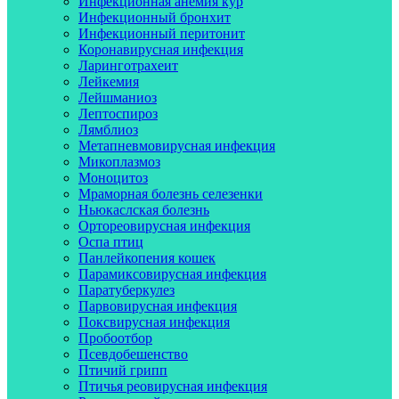
Инфекционная анемия кур
Инфекционный бронхит
Инфекционный перитонит
Коронавирусная инфекция
Ларинготрахеит
Лейкемия
Лейшманиоз
Лептоспироз
Лямблиоз
Метапневмовирусная инфекция
Микоплазмоз
Моноцитоз
Мраморная болезнь селезенки
Ньюкаслская болезнь
Ортореовирусная инфекция
Оспа птиц
Панлейкопения кошек
Парамиксовирусная инфекция
Паратуберкулез
Парвовирусная инфекция
Поксвирусная инфекция
Пробоотбор
Псевдобешенство
Птичий грипп
Птичья реовирусная инфекция