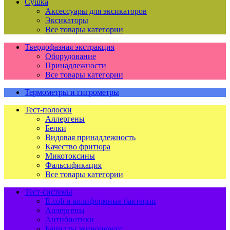
Сушка
Аксессуары для эксикаторов
Эксикаторы
Все товары категории
Твердофазная экстракция
Оборудование
Принадлежности
Все товары категории
Термометры и гигрометры
Тест-полоски
Аллергены
Белки
Видовая принадлежность
Качество фритюра
Микотоксины
Фальсификация
Все товары категории
Тест-системы
E.coli и колиформные бактерии
Аллергены
Антибиотики
Бациллы эхиноцереус