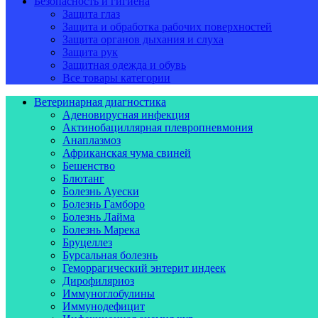
Безопасность и гигиена
Защита глаз
Защита и обработка рабочих поверхностей
Защита органов дыхания и слуха
Защита рук
Защитная одежда и обувь
Все товары категории
Ветеринарная диагностика
Аденовирусная инфекция
Актинобациллярная плевропневмония
Анаплазмоз
Африканская чума свиней
Бешенство
Блютанг
Болезнь Ауески
Болезнь Гамборо
Болезнь Лайма
Болезнь Марека
Бруцеллез
Бурсальная болезнь
Геморрагический энтерит индеек
Дирофиляриоз
Иммуноглобулины
Иммунодефицит