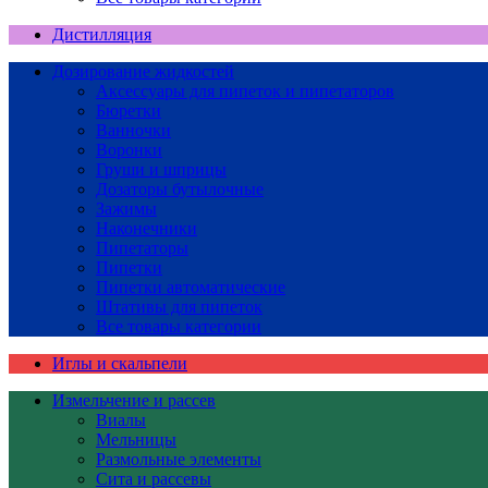
Дистилляция
Дозирование жидкостей
Аксессуары для пипеток и пипетаторов
Бюретки
Ванночки
Воронки
Груши и шприцы
Дозаторы бутылочные
Зажимы
Наконечники
Пипетаторы
Пипетки
Пипетки автоматические
Штативы для пипеток
Все товары категории
Иглы и скальпели
Измельчение и рассев
Виалы
Мельницы
Размольные элементы
Сита и рассевы