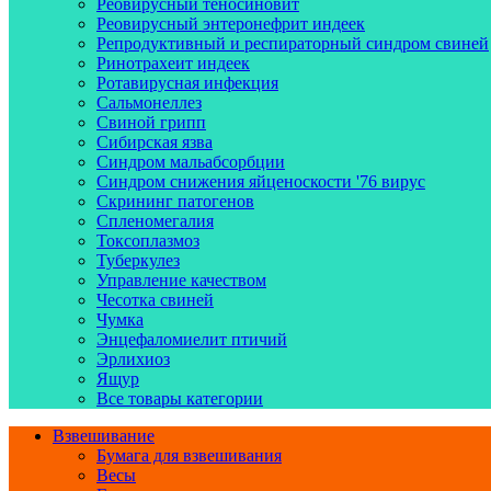
Реовирусный теносиновит
Реовирусный энтеронефрит индеек
Репродуктивный и респираторный синдром свиней
Ринотрахеит индеек
Ротавирусная инфекция
Сальмонеллез
Свиной грипп
Сибирская язва
Синдром мальабсорбции
Синдром снижения яйценоскости '76 вирус
Скрининг патогенов
Спленомегалия
Токсоплазмоз
Туберкулез
Управление качеством
Чесотка свиней
Чумка
Энцефаломиелит птичий
Эрлихиоз
Ящур
Все товары категории
Взвешивание
Бумага для взвешивания
Весы