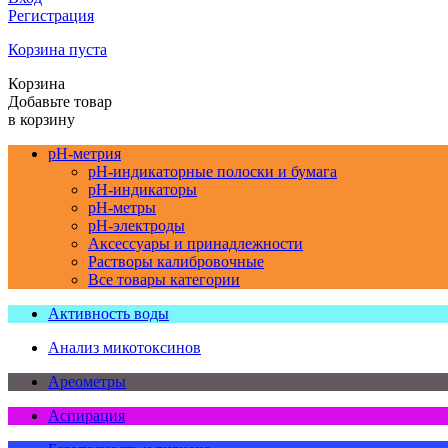
Регистрация
Корзина пуста
Корзина
Добавьте товар
в корзину
pH-метрия
pH-индикаторные полоски и бумага
pH-индикаторы
pH-метры
pH-электроды
Аксессуары и принадлежности
Растворы калибровочные
Все товары категории
Активность воды
Анализ микотоксинов
Ареометры
Аспирация