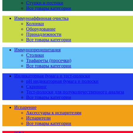
Ступки и пестики
Все товары категории
Иммуноаффинная очистка
Колонки
Оборудование
Принадлежности
Все товары категории
Иммунопреципитация
Столики
Трафареты (просечки)
Все товары категории
Индикаторная бумага и тест-полоски
pH индикаторная бумага и полоски
Скрининг
Тест-полоски для полуколичественного анализа
Все товары категории
Испарение
Аксессуары к испарителям
Испарители
Все товары категории