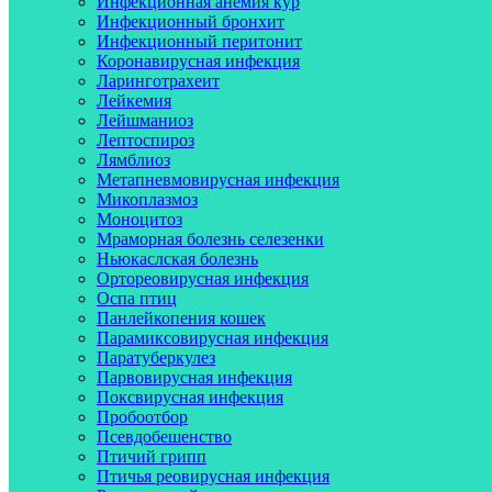
Инфекционная анемия кур
Инфекционный бронхит
Инфекционный перитонит
Коронавирусная инфекция
Ларинготрахеит
Лейкемия
Лейшманиоз
Лептоспироз
Лямблиоз
Метапневмовирусная инфекция
Микоплазмоз
Моноцитоз
Мраморная болезнь селезенки
Ньюкаслская болезнь
Ортореовирусная инфекция
Оспа птиц
Панлейкопения кошек
Парамиксовирусная инфекция
Паратуберкулез
Парвовирусная инфекция
Поксвирусная инфекция
Пробоотбор
Псевдобешенство
Птичий грипп
Птичья реовирусная инфекция