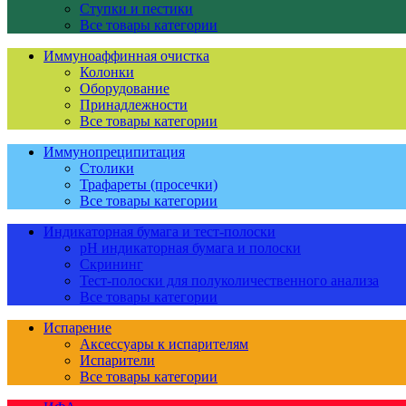
Ступки и пестики
Все товары категории
Иммуноаффинная очистка
Колонки
Оборудование
Принадлежности
Все товары категории
Иммунопреципитация
Столики
Трафареты (просечки)
Все товары категории
Индикаторная бумага и тест-полоски
pH индикаторная бумага и полоски
Скрининг
Тест-полоски для полуколичественного анализа
Все товары категории
Испарение
Аксессуары к испарителям
Испарители
Все товары категории