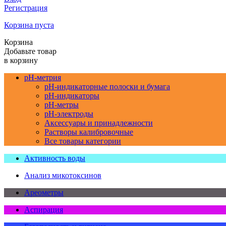
Регистрация
Корзина пуста
Корзина
Добавьте товар
в корзину
pH-метрия
pH-индикаторные полоски и бумага
pH-индикаторы
pH-метры
pH-электроды
Аксессуары и принадлежности
Растворы калибровочные
Все товары категории
Активность воды
Анализ микотоксинов
Ареометры
Аспирация