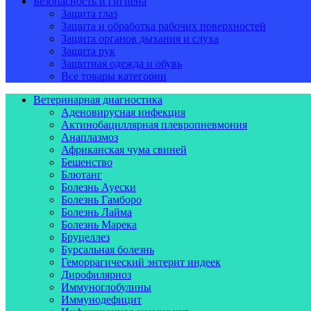
Безопасность и гигиена
Защита глаз
Защита и обработка рабочих поверхностей
Защита органов дыхания и слуха
Защита рук
Защитная одежда и обувь
Все товары категории
Ветеринарная диагностика
Аденовирусная инфекция
Актинобациллярная плевропневмония
Анаплазмоз
Африканская чума свиней
Бешенство
Блютанг
Болезнь Ауески
Болезнь Гамборо
Болезнь Лайма
Болезнь Марека
Бруцеллез
Бурсальная болезнь
Геморрагический энтерит индеек
Дирофиляриоз
Иммуноглобулины
Иммунодефицит