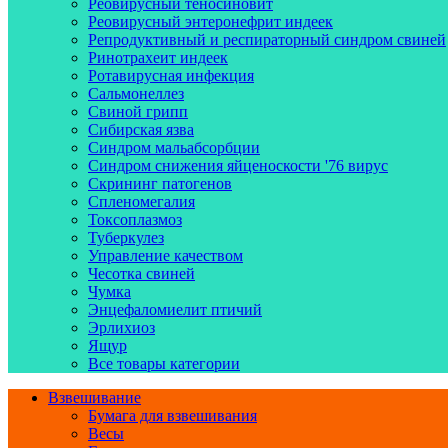
Реовирусный теносиновит
Реовирусный энтеронефрит индеек
Репродуктивный и респираторный синдром свиней
Ринотрахеит индеек
Ротавирусная инфекция
Сальмонеллез
Свиной грипп
Сибирская язва
Синдром мальабсорбции
Синдром снижения яйценоскости '76 вирус
Скрининг патогенов
Спленомегалия
Токсоплазмоз
Туберкулез
Управление качеством
Чесотка свиней
Чумка
Энцефаломиелит птичий
Эрлихиоз
Ящур
Все товары категории
Взвешивание
Бумага для взвешивания
Весы