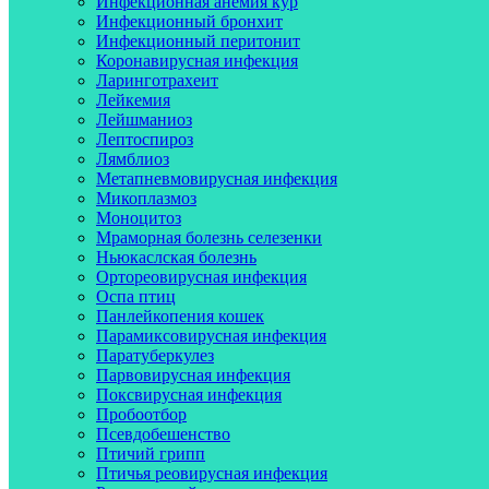
Инфекционная анемия кур
Инфекционный бронхит
Инфекционный перитонит
Коронавирусная инфекция
Ларинготрахеит
Лейкемия
Лейшманиоз
Лептоспироз
Лямблиоз
Метапневмовирусная инфекция
Микоплазмоз
Моноцитоз
Мраморная болезнь селезенки
Ньюкаслская болезнь
Ортореовирусная инфекция
Оспа птиц
Панлейкопения кошек
Парамиксовирусная инфекция
Паратуберкулез
Парвовирусная инфекция
Поксвирусная инфекция
Пробоотбор
Псевдобешенство
Птичий грипп
Птичья реовирусная инфекция