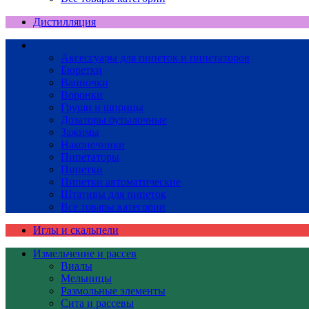
Дистилляция
Дозирование жидкостей
Аксессуары для пипеток и пипетаторов
Бюретки
Ванночки
Воронки
Груши и шприцы
Дозаторы бутылочные
Зажимы
Наконечники
Пипетаторы
Пипетки
Пипетки автоматические
Штативы для пипеток
Все товары категории
Иглы и скальпели
Измельчение и рассев
Виалы
Мельницы
Размольные элементы
Сита и рассевы