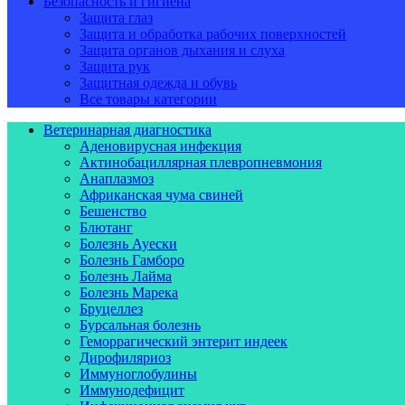
Безопасность и гигиена
Защита глаз
Защита и обработка рабочих поверхностей
Защита органов дыхания и слуха
Защита рук
Защитная одежда и обувь
Все товары категории
Ветеринарная диагностика
Аденовирусная инфекция
Актинобациллярная плевропневмония
Анаплазмоз
Африканская чума свиней
Бешенство
Блютанг
Болезнь Ауески
Болезнь Гамборо
Болезнь Лайма
Болезнь Марека
Бруцеллез
Бурсальная болезнь
Геморрагический энтерит индеек
Дирофиляриоз
Иммуноглобулины
Иммунодефицит