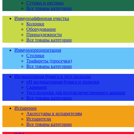
Ступки и пестики
Все товары категории
Иммуноаффинная очистка
Колонки
Оборудование
Принадлежности
Все товары категории
Иммунопреципитация
Столики
Трафареты (просечки)
Все товары категории
Индикаторная бумага и тест-полоски
pH индикаторная бумага и полоски
Скрининг
Тест-полоски для полуколичественного анализа
Все товары категории
Испарение
Аксессуары к испарителям
Испарители
Все товары категории