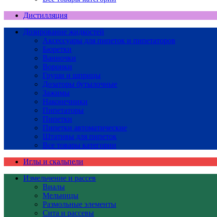
Дистилляция
Дозирование жидкостей
Аксессуары для пипеток и пипетаторов
Бюретки
Ванночки
Воронки
Груши и шприцы
Дозаторы бутылочные
Зажимы
Наконечники
Пипетаторы
Пипетки
Пипетки автоматические
Штативы для пипеток
Все товары категории
Иглы и скальпели
Измельчение и рассев
Виалы
Мельницы
Размольные элементы
Сита и рассевы