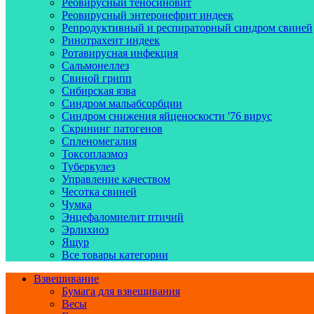
Реовирусный теносиновит
Реовирусный энтеронефрит индеек
Репродуктивный и респираторный синдром свиней
Ринотрахеит индеек
Ротавирусная инфекция
Сальмонеллез
Свиной грипп
Сибирская язва
Синдром мальабсорбции
Синдром снижения яйценоскости '76 вирус
Скрининг патогенов
Спленомегалия
Токсоплазмоз
Туберкулез
Управление качеством
Чесотка свиней
Чумка
Энцефаломиелит птичий
Эрлихиоз
Ящур
Все товары категории
Взвешивание
Бумага для взвешивания
Весы