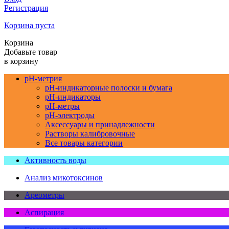
Регистрация
Корзина пуста
Корзина
Добавьте товар
в корзину
pH-метрия
pH-индикаторные полоски и бумага
pH-индикаторы
pH-метры
pH-электроды
Аксессуары и принадлежности
Растворы калибровочные
Все товары категории
Активность воды
Анализ микотоксинов
Ареометры
Аспирация