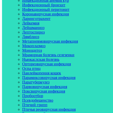
Инфекционная анемия кур
Инфекционный бронхит
Инфекционный перитонит
Коронавирусная инфекция
Ларинготрахеит
Лейкемия
Лейшманиоз
Лептоспироз
Лямблиоз
Метапневмовирусная инфекция
Микоплазмоз
Моноцитоз
Мраморная болезнь селезенки
Ньюкаслская болезнь
Ортореовирусная инфекция
Оспа птиц
Панлейкопения кошек
Парамиксовирусная инфекция
Паратуберкулез
Парвовирусная инфекция
Поксвирусная инфекция
Пробоотбор
Псевдобешенство
Птичий грипп
Птичья реовирусная инфекция