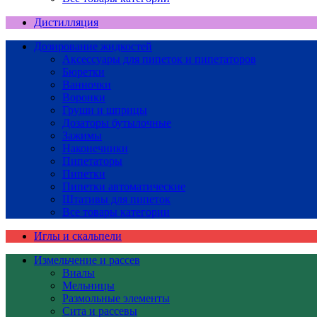
Дистилляция
Дозирование жидкостей
Аксессуары для пипеток и пипетаторов
Бюретки
Ванночки
Воронки
Груши и шприцы
Дозаторы бутылочные
Зажимы
Наконечники
Пипетаторы
Пипетки
Пипетки автоматические
Штативы для пипеток
Все товары категории
Иглы и скальпели
Измельчение и рассев
Виалы
Мельницы
Размольные элементы
Сита и рассевы