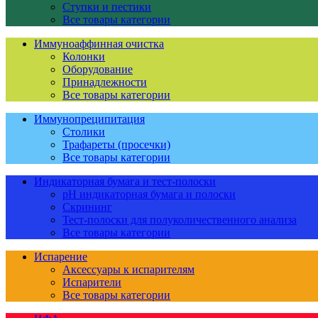
Ступки и пестики
Все товары категории
Иммуноаффинная очистка
Колонки
Оборудование
Принадлежности
Все товары категории
Иммунопреципитация
Столики
Трафареты (просечки)
Все товары категории
Индикаторная бумага и тест-полоски
pH индикаторная бумага и полоски
Скрининг
Тест-полоски для полуколичественного анализа
Все товары категории
Испарение
Аксессуары к испарителям
Испарители
Все товары категории