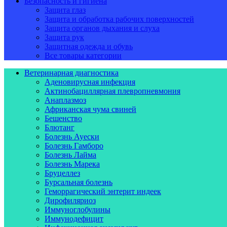
Безопасность и гигиена
Защита глаз
Защита и обработка рабочих поверхностей
Защита органов дыхания и слуха
Защита рук
Защитная одежда и обувь
Все товары категории
Ветеринарная диагностика
Аденовирусная инфекция
Актинобациллярная плевропневмония
Анаплазмоз
Африканская чума свиней
Бешенство
Блютанг
Болезнь Ауески
Болезнь Гамборо
Болезнь Лайма
Болезнь Марека
Бруцеллез
Бурсальная болезнь
Геморрагический энтерит индеек
Дирофиляриоз
Иммуноглобулины
Иммунодефицит