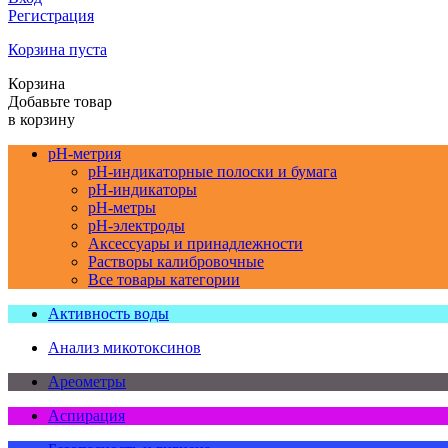
Регистрация
Корзина пуста
Корзина
Добавьте товар
в корзину
pH-метрия
pH-индикаторные полоски и бумага
pH-индикаторы
pH-метры
pH-электроды
Аксессуары и принадлежности
Растворы калибровочные
Все товары категории
Активность воды
Анализ микотоксинов
Ареометры
Аспирация