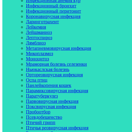
Инфекционная анемия кур
Инфекционный бронхит
Инфекционный перитонит
Коронавирусная инфекция
Ларинготрахеит
Лейкемия
Лейшманиоз
Лептоспироз
Лямблиоз
Метапневмовирусная инфекция
Микоплазмоз
Моноцитоз
Мраморная болезнь селезенки
Ньюкаслская болезнь
Ортореовирусная инфекция
Оспа птиц
Панлейкопения кошек
Парамиксовирусная инфекция
Паратуберкулез
Парвовирусная инфекция
Поксвирусная инфекция
Пробоотбор
Псевдобешенство
Птичий грипп
Птичья реовирусная инфекция