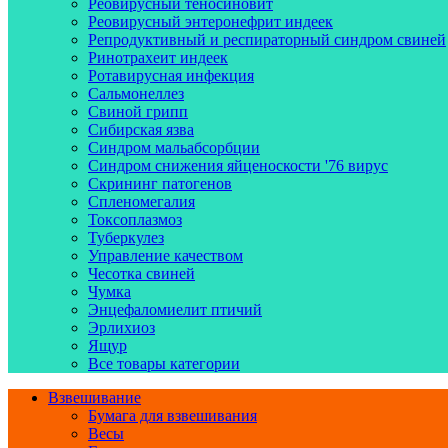
Реовирусный теносиновит
Реовирусный энтеронефрит индеек
Репродуктивный и респираторный синдром свиней
Ринотрахеит индеек
Ротавирусная инфекция
Сальмонеллез
Свиной грипп
Сибирская язва
Синдром мальабсорбции
Синдром снижения яйценоскости '76 вирус
Скрининг патогенов
Спленомегалия
Токсоплазмоз
Туберкулез
Управление качеством
Чесотка свиней
Чумка
Энцефаломиелит птичий
Эрлихиоз
Ящур
Все товары категории
Взвешивание
Бумага для взвешивания
Весы