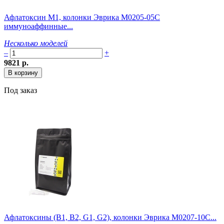
Афлатоксин M1, колонки Эврика M0205-05C
иммуноаффинные...
Несколько моделей
–
+
9821 р.
Под заказ
Афлатоксины (B1, B2, G1, G2), колонки Эврика M0207-10C...