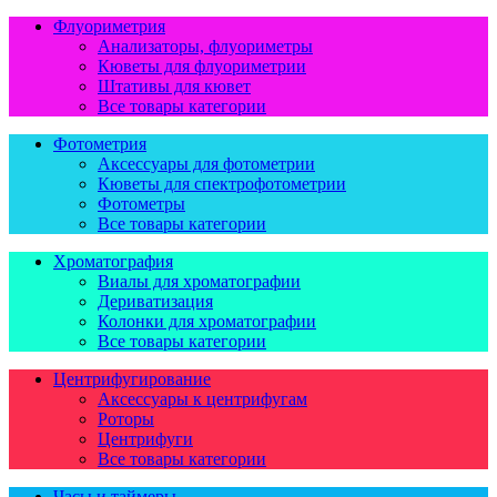
Флуориметрия
Анализаторы, флуориметры
Кюветы для флуориметрии
Штативы для кювет
Все товары категории
Фотометрия
Аксессуары для фотометрии
Кюветы для спектрофотометрии
Фотометры
Все товары категории
Хроматография
Виалы для хроматографии
Дериватизация
Колонки для хроматографии
Все товары категории
Центрифугирование
Аксессуары к центрифугам
Роторы
Центрифуги
Все товары категории
Часы и таймеры