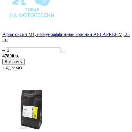
Афлатоксин M1, иммуноаффинные колонки AFLAPREP M, 25
шт
–
+
47800 р.
Под заказ