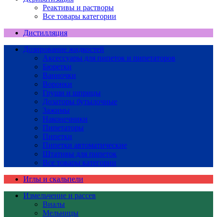
Реактивы и растворы
Все товары категории
Дистилляция
Дозирование жидкостей
Аксессуары для пипеток и пипетаторов
Бюретки
Ванночки
Воронки
Груши и шприцы
Дозаторы бутылочные
Зажимы
Наконечники
Пипетаторы
Пипетки
Пипетки автоматические
Штативы для пипеток
Все товары категории
Иглы и скальпели
Измельчение и рассев
Виалы
Мельницы