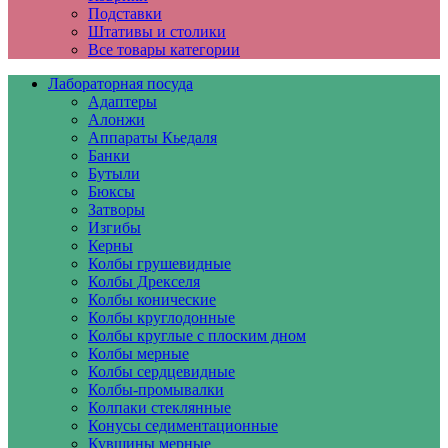
Подставки
Штативы и столики
Все товары категории
Лабораторная посуда
Адаптеры
Алонжи
Аппараты Кьедаля
Банки
Бутыли
Бюксы
Затворы
Изгибы
Керны
Колбы грушевидные
Колбы Дрекселя
Колбы конические
Колбы круглодонные
Колбы круглые с плоским дном
Колбы мерные
Колбы сердцевидные
Колбы-промывалки
Колпаки стеклянные
Конусы седиментационные
Кувшины мерные