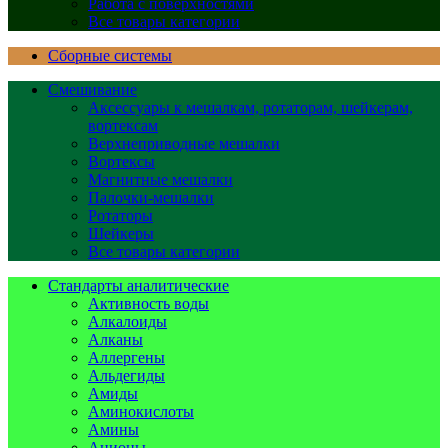
Работа с поверхностями
Все товары категории
Сборные системы
Смешивание
Аксессуары к мешалкам, ротаторам, шейкерам,
вортексам
Верхнеприводные мешалки
Вортексы
Магнитные мешалки
Палочки-мешалки
Ротаторы
Шейкеры
Все товары категории
Стандарты аналитические
Активность воды
Алкалоиды
Алканы
Аллергены
Альдегиды
Амиды
Аминокислоты
Амины
Анионы