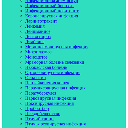
Инфекционная анемия кур
Инфекционный бронхит
Инфекционный перитонит
Коронавирусная инфекция
Ларинготрахеит
Лейкемия
Лейшманиоз
Лептоспироз
Лямблиоз
Метапневмовирусная инфекция
Микоплазмоз
Моноцитоз
Мраморная болезнь селезенки
Ньюкаслская болезнь
Ортореовирусная инфекция
Оспа птиц
Панлейкопения кошек
Парамиксовирусная инфекция
Паратуберкулез
Парвовирусная инфекция
Поксвирусная инфекция
Пробоотбор
Псевдобешенство
Птичий грипп
Птичья реовирусная инфекция