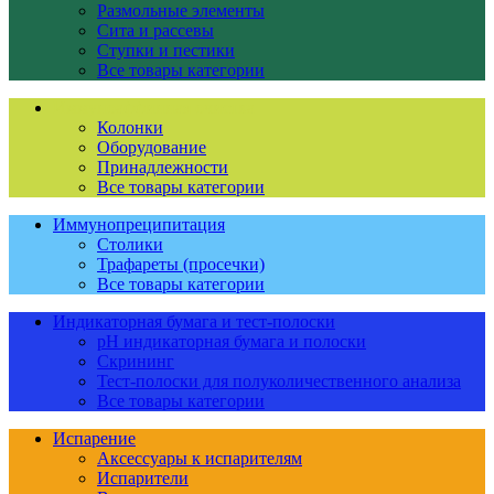
Размольные элементы
Сита и рассевы
Ступки и пестики
Все товары категории
Иммуноаффинная очистка
Колонки
Оборудование
Принадлежности
Все товары категории
Иммунопреципитация
Столики
Трафареты (просечки)
Все товары категории
Индикаторная бумага и тест-полоски
pH индикаторная бумага и полоски
Скрининг
Тест-полоски для полуколичественного анализа
Все товары категории
Испарение
Аксессуары к испарителям
Испарители