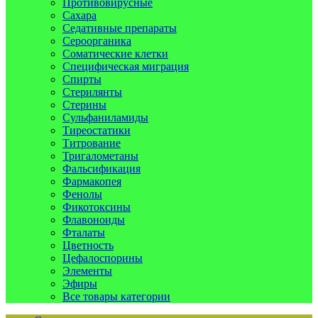
Противовирусные
Сахара
Седативные препараты
Сероорганика
Соматические клетки
Специфическая миграция
Спирты
Стерилянты
Стерины
Сульфаниламиды
Тиреостатики
Титрование
Тригалометаны
Фальсификация
Фармакопея
Фенолы
Фикотоксины
Флавоноиды
Фталаты
Цветность
Цефалоспорины
Элементы
Эфиры
Все товары категории