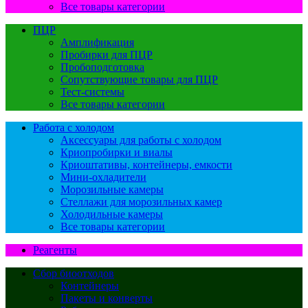
Все товары категории
ПЦР
Амплификация
Пробирки для ПЦР
Пробоподготовка
Сопутствующие товары для ПЦР
Тест-системы
Все товары категории
Работа с холодом
Аксессуары для работы с холодом
Криопробирки и виалы
Криоштативы, контейнеры, емкости
Мини-охладители
Морозильные камеры
Стеллажи для морозильных камер
Холодильные камеры
Все товары категории
Реагенты
Сбор биоотходов
Контейнеры
Пакеты и конверты