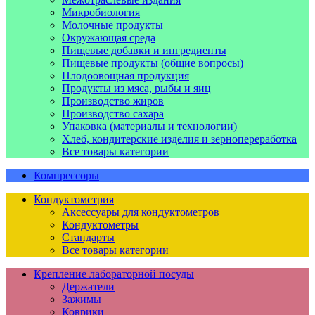
Микробиология
Молочные продукты
Окружающая среда
Пищевые добавки и ингредиенты
Пищевые продукты (общие вопросы)
Плодоовощная продукция
Продукты из мяса, рыбы и яиц
Производство жиров
Производство сахара
Упаковка (материалы и технологии)
Хлеб, кондитерские изделия и зернопереработка
Все товары категории
Компрессоры
Кондуктометрия
Аксессуары для кондуктометров
Кондуктометры
Стандарты
Все товары категории
Крепление лабораторной посуды
Держатели
Зажимы
Коврики