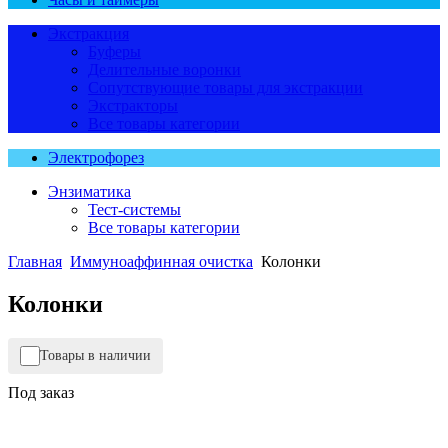
Экстракция
Буферы
Делительные воронки
Сопутствующие товары для экстракции
Экстракторы
Все товары категории
Электрофорез
Энзиматика
Тест-системы
Все товары категории
Главная
Иммуноаффинная очистка
Колонки
Колонки
Товары в наличии
Под заказ