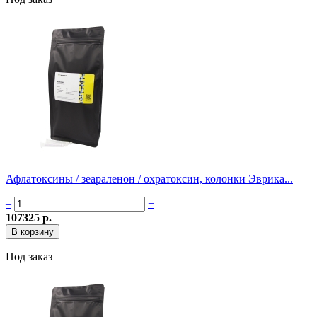
Афлатоксины / зеараленон / охратоксин, колонки Эврика...
–
+
107325 р.
Под заказ