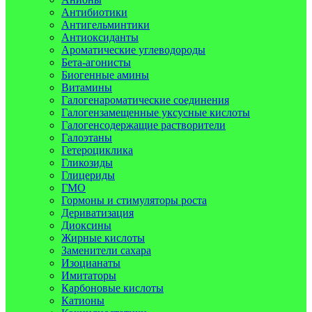
Антибиотики
Антигельминтики
Антиоксиданты
Ароматические углеводороды
Бета-агонисты
Биогенные амины
Витамины
Галогенароматические соединения
Галогензамещенные уксусные кислоты
Галогенсодержащие растворители
Галоэтаны
Гетероциклика
Гликозиды
Глицериды
ГМО
Гормоны и стимуляторы роста
Дериватизация
Диоксины
Жирные кислоты
Заменители сахара
Изоцианаты
Имитаторы
Карбоновые кислоты
Катионы