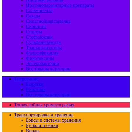
Противопаразитарные препараты
Сальмонелла
Сахара
Синегнойная палочка
Скрининг
Спирты
Стафилококк
Сульфаниламиды
Транквилизаторы
Фальсификация
Фикотоксины
Энтеробактерии
Все товары категории
Титрование
Бюретки
Реактивы
Все товары категории
Тонкослойная хроматография
Транспортировка и хранение
Боксы и системы хранения
Бутыли и банки
Виалы