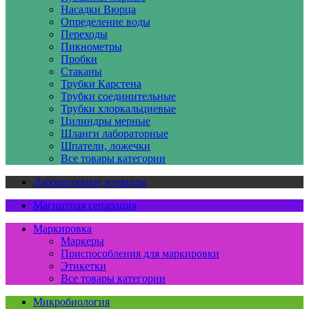
Насадки Вюрца
Определение воды
Переходы
Пикнометры
Пробки
Стаканы
Трубки Карстена
Трубки соединительные
Трубки хлоркальциевые
Цилиндры мерные
Шланги лабораторные
Шпатели, ложечки
Все товары категории
Лабораторные журналы
Магнитная сепарация
Маркировка
Маркеры
Приспособления для маркировки
Этикетки
Все товары категории
Микробиология