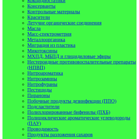
Кокцидиостатики
Консерванты
Контрольные материалы
Красители
Летучие органические соединения
Масла
Масс-спектрометрия
Металлоорганика
Миграция из пластика
Микотоксины
МХПД, МБПД и глицидиловые эфиры
Нестероидные противовоспалительные препараты
(НПВП)
Нитроароматика
Нитрозамины
Нитрофураны
Пестициды
Пираноны
Побочные продукты дезинфекции (ППО)
Подсластители
Полихлорированные бифенилы (ПХБ)
Полициклические ароматические углеводороды
(ПАУ)
Проводимость
Продукты разложения сахаров