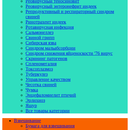
Реовирусный теносиновит
Реовирусный энтеронефрит индеек
Репродуктивный и респираторный синдром
свиней
Ринотрахеит индеек
Ротавирусная инфекция
Сальмонеллез
Свиной грипп
Сибирская язва
Синдром мальабсорбции
Синдром снижения яйценоскости '76 вирус
Скрининг патогенов
Спленомегалия
Токсоплазмоз
Туберкулез
Управление качеством
Чесотка свиней
Чумка
Энцефаломиелит птичий
Эрлихиоз
Ящур
Все товары категории
Взвешивание
Бумага для взвешивания