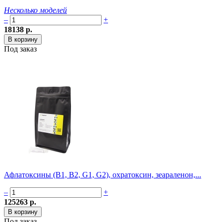
Несколько моделей
–
+
18138 р.
Под заказ
Афлатоксины (B1, B2, G1, G2), охратоксин, зеараленон,...
–
+
125263 р.
Под заказ