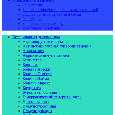
Безопасность и гигиена
Защита глаз
Защита и обработка рабочих поверхностей
Защита органов дыхания и слуха
Защита рук
Защитная одежда и обувь
Все товары категории
Ветеринарная диагностика
Аденовирусная инфекция
Актинобациллярная плевропневмония
Анаплазмоз
Африканская чума свиней
Бешенство
Блютанг
Болезнь Ауески
Болезнь Гамборо
Болезнь Лайма
Болезнь Марека
Бруцеллез
Бурсальная болезнь
Геморрагический энтерит индеек
Дирофиляриоз
Иммуноглобулины
Иммунодефицит