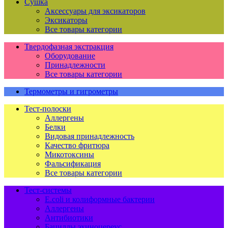
Сушка
Аксессуары для эксикаторов
Эксикаторы
Все товары категории
Твердофазная экстракция
Оборудование
Принадлежности
Все товары категории
Термометры и гигрометры
Тест-полоски
Аллергены
Белки
Видовая принадлежность
Качество фритюра
Микотоксины
Фальсификация
Все товары категории
Тест-системы
E.coli и колиформные бактерии
Аллергены
Антибиотики
Бациллы эхиноцереус