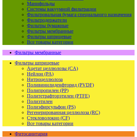
Манифольды
Системы вакуумной фильтрации
Фильтровальная бумага специального назначения
Фильтродержатели
Фильтры бумажные
Фильтры мембранные
Фильтры шприцевые
Все товары категории
Фильтры мембранные
Фильтры шприцевые
Ацетат целлюлозы (CA)
Нейлон (PA)
Нитроцеллюлоза
Поливинилиденфторид (PVDF)
Полипропилен (PP)
Политетрафторэтилен (PTFE)
Полиэтилен
Полиэфирсульфон (PS)
Регенерированная целлюлоза (RC)
Стекловолокно (CF)
Все товары категории
Фитосанитария