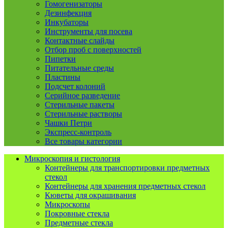
Гомогенизаторы
Дезинфекция
Инкубаторы
Инструменты для посева
Контактные слайды
Отбор проб с поверхностей
Пипетки
Питательные среды
Пластины
Подсчет колоний
Серийное разведение
Стерильные пакеты
Стерильные растворы
Чашки Петри
Экспресс-контроль
Все товары категории
Микроскопия и гистология
Контейнеры для транспортировки предметных
стекол
Контейнеры для хранения предметных стекол
Кюветы для окрашивания
Микроскопы
Покровные стекла
Предметные стекла