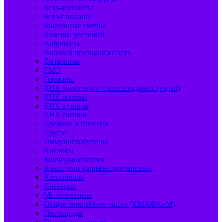
Бета-агонисты
Бета-глюканы
Биогенные амины
Болезни растений
Вибрионы
Видовая принадлежность
Витамины
ГМО
Гормоны
ДНК животного происхождения (vegan)
ДНК коровы
ДНК курицы
ДНК свиньи
Дрожжи и плесени
Другое
Иммуноглобулины
Кислоты
Кокцидиостатики
Красители трифенилметановые
Легионелла
Листерия
Микотоксины
Общее микробное число (КМАФАнМ)
Пестициды
Пищевые волокна