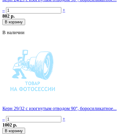
–
+
802 р.
В наличии
Керн 29/32 с изогнутым отводом 90°, боросиликатное...
–
+
1002 р.