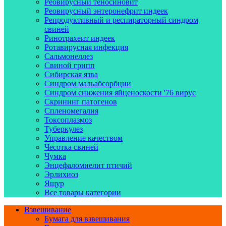
Реовирусный теносиновит
Реовирусный энтеронефрит индеек
Репродуктивный и респираторный синдром
свиней
Ринотрахеит индеек
Ротавирусная инфекция
Сальмонеллез
Свиной грипп
Сибирская язва
Синдром мальабсорбции
Синдром снижения яйценоскости '76 вирус
Скрининг патогенов
Спленомегалия
Токсоплазмоз
Туберкулез
Управление качеством
Чесотка свиней
Чумка
Энцефаломиелит птичий
Эрлихиоз
Ящур
Все товары категории
Взвешивание
Бумага для взвешивания