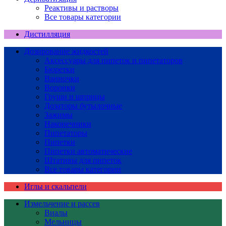
Реактивы и растворы
Все товары категории
Дистилляция
Дозирование жидкостей
Аксессуары для пипеток и пипетаторов
Бюретки
Ванночки
Воронки
Груши и шприцы
Дозаторы бутылочные
Зажимы
Наконечники
Пипетаторы
Пипетки
Пипетки автоматические
Штативы для пипеток
Все товары категории
Иглы и скальпели
Измельчение и рассев
Виалы
Мельницы