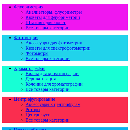
Флуориметрия
Анализаторы, флуориметры
Кюветы для флуориметрии
Штативы для кювет
Все товары категории
Фотометрия
Аксессуары для фотометрии
Кюветы для спектрофотометрии
Фотометры
Все товары категории
Хроматография
Виалы для хроматографии
Дериватизация
Колонки для хроматографии
Все товары категории
Центрифугирование
Аксессуары к центрифугам
Роторы
Центрифуги
Все товары категории
Часы и таймеры