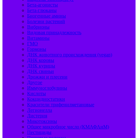
Бета-агонисты
Бета-глюканы
Биогенные амины
Болезни растений
Вибрионы
Видовая принадлежность
Витамины
ГМО
Гормоны
ДНК животного происхождения (vegan)
ДНК коровы
ДНК курицы
ДНК свиньи
Дрожжи и плесени
Другое
Иммуноглобулины
Кислоты
Кокцидиостатики
Красители трифенилметановые
Легионелла
Листерия
Микотоксины
Общее микробное число (КМАФАнМ)
Пестициды
Пищевые волокна