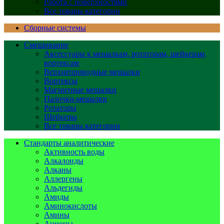
Работа с поверхностями
Все товары категории
Сборные системы
Смешивание
Аксессуары к мешалкам, ротаторам, шейкерам,
вортексам
Верхнеприводные мешалки
Вортексы
Магнитные мешалки
Палочки-мешалки
Ротаторы
Шейкеры
Все товары категории
Стандарты аналитические
Активность воды
Алкалоиды
Алканы
Аллергены
Альдегиды
Амиды
Аминокислоты
Амины
Анионы