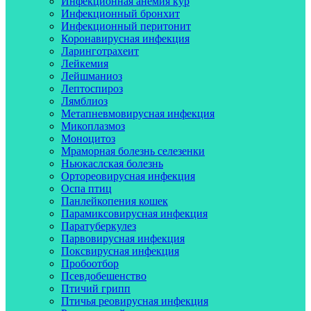
Инфекционная анемия кур
Инфекционный бронхит
Инфекционный перитонит
Коронавирусная инфекция
Ларинготрахеит
Лейкемия
Лейшманиоз
Лептоспироз
Лямблиоз
Метапневмовирусная инфекция
Микоплазмоз
Моноцитоз
Мраморная болезнь селезенки
Ньюкаслская болезнь
Ортореовирусная инфекция
Оспа птиц
Панлейкопения кошек
Парамиксовирусная инфекция
Паратуберкулез
Парвовирусная инфекция
Поксвирусная инфекция
Пробоотбор
Псевдобешенство
Птичий грипп
Птичья реовирусная инфекция