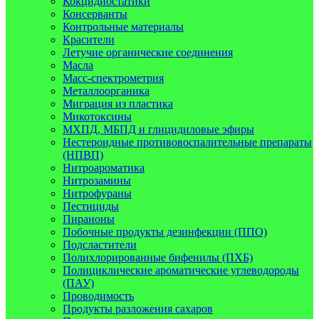
Кокцидиостатики
Консерванты
Контрольные материалы
Красители
Летучие органические соединения
Масла
Масс-спектрометрия
Металлоорганика
Миграция из пластика
Микотоксины
МХПД, МБПД и глицидиловые эфиры
Нестероидные противовоспалительные препараты
(НПВП)
Нитроароматика
Нитрозамины
Нитрофураны
Пестициды
Пираноны
Побочные продукты дезинфекции (ППО)
Подсластители
Полихлорированные бифенилы (ПХБ)
Полициклические ароматические углеводороды
(ПАУ)
Проводимость
Продукты разложения сахаров