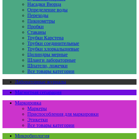
Насадки Вюрца
Определение воды
Переходы
Пикнометры
Пробки
Стаканы
Трубки Карстена
Трубки соединительные
Трубки хлоркальциевые
Цилиндры мерные
Шланги лабораторные
Шпатели, ложечки
Все товары категории
Лабораторные журналы
Магнитная сепарация
Маркировка
Маркеры
Приспособления для маркировки
Этикетки
Все товары категории
Микробиология