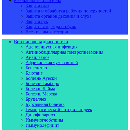
Безопасность и гигиена
Защита глаз
Защита и обработка рабочих поверхностей
Защита органов дыхания и слуха
Защита рук
Защитная одежда и обувь
Все товары категории
Ветеринарная диагностика
Аденовирусная инфекция
Актинобациллярная плевропневмония
Анаплазмоз
Африканская чума свиней
Бешенство
Блютанг
Болезнь Ауески
Болезнь Гамборо
Болезнь Лайма
Болезнь Марека
Бруцеллез
Бурсальная болезнь
Геморрагический энтерит индеек
Дирофиляриоз
Иммуноглобулины
Иммунодефицит