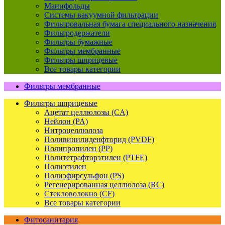
Манифольды
Системы вакуумной фильтрации
Фильтровальная бумага специального назначения
Фильтродержатели
Фильтры бумажные
Фильтры мембранные
Фильтры шприцевые
Все товары категории
Фильтры мембранные
Фильтры шприцевые
Ацетат целлюлозы (CA)
Нейлон (PA)
Нитроцеллюлоза
Поливинилиденфторид (PVDF)
Полипропилен (PP)
Политетрафторэтилен (PTFE)
Полиэтилен
Полиэфирсульфон (PS)
Регенерированная целлюлоза (RC)
Стекловолокно (CF)
Все товары категории
Фитосанитария