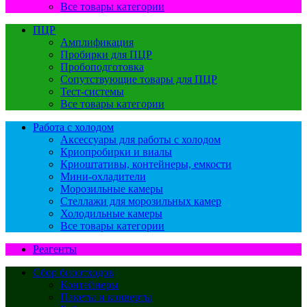
Все товары категории
ПЦР
Амплификация
Пробирки для ПЦР
Пробоподготовка
Сопутствующие товары для ПЦР
Тест-системы
Все товары категории
Работа с холодом
Аксессуары для работы с холодом
Криопробирки и виалы
Криоштативы, контейнеры, емкости
Мини-охладители
Морозильные камеры
Стеллажи для морозильных камер
Холодильные камеры
Все товары категории
Реагенты
Сбор биоотходов
Контейнеры
Пакеты и конверты