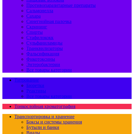
Противопаразитарные препараты
Сальмонелла
Сахара
Синегнойная палочка
Скрининг
Спирты
Стафилококк
Сульфаниламиды
Транквилизаторы
Фальсификация
Фикотоксины
Энтеробактерии
Все товары категории
Титрование
Бюретки
Реактивы
Все товары категории
Тонкослойная хроматография
Транспортировка и хранение
Боксы и системы хранения
Бутыли и банки
Виалы