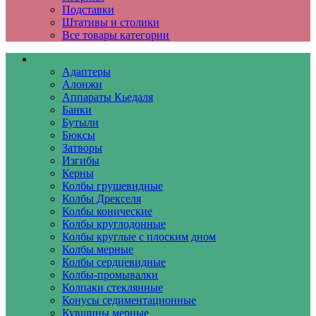
Подставки
Штативы и столики
Все товары категории
Лабораторная посуда
Адаптеры
Алонжи
Аппараты Кьедаля
Банки
Бутыли
Бюксы
Затворы
Изгибы
Керны
Колбы грушевидные
Колбы Дрекселя
Колбы конические
Колбы круглодонные
Колбы круглые с плоским дном
Колбы мерные
Колбы сердцевидные
Колбы-промывалки
Колпаки стеклянные
Конусы седиментационные
Кувшины мерные