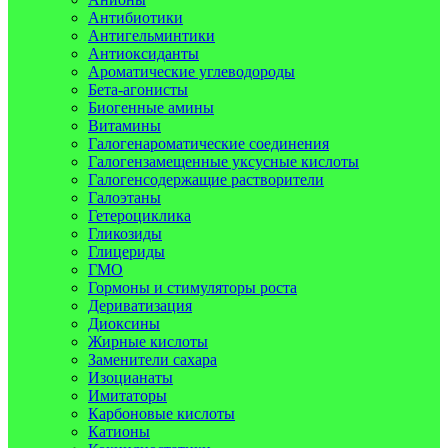
Антибиотики
Антигельминтики
Антиоксиданты
Ароматические углеводороды
Бета-агонисты
Биогенные амины
Витамины
Галогенароматические соединения
Галогензамещенные уксусные кислоты
Галогенсодержащие растворители
Галоэтаны
Гетероциклика
Гликозиды
Глицериды
ГМО
Гормоны и стимуляторы роста
Дериватизация
Диоксины
Жирные кислоты
Заменители сахара
Изоцианаты
Имитаторы
Карбоновые кислоты
Катионы