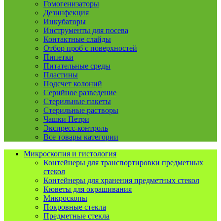
Гомогенизаторы
Дезинфекция
Инкубаторы
Инструменты для посева
Контактные слайды
Отбор проб с поверхностей
Пипетки
Питательные среды
Пластины
Подсчет колоний
Серийное разведение
Стерильные пакеты
Стерильные растворы
Чашки Петри
Экспресс-контроль
Все товары категории
Микроскопия и гистология
Контейнеры для транспортировки предметных
стекол
Контейнеры для хранения предметных стекол
Кюветы для окрашивания
Микроскопы
Покровные стекла
Предметные стекла