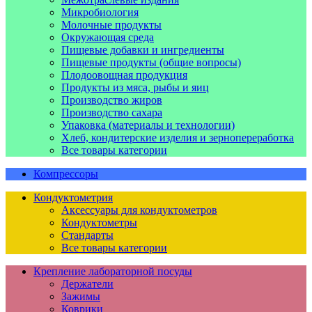
Микробиология
Молочные продукты
Окружающая среда
Пищевые добавки и ингредиенты
Пищевые продукты (общие вопросы)
Плодоовощная продукция
Продукты из мяса, рыбы и яиц
Производство жиров
Производство сахара
Упаковка (материалы и технологии)
Хлеб, кондитерские изделия и зернопереработка
Все товары категории
Компрессоры
Кондуктометрия
Аксессуары для кондуктометров
Кондуктометры
Стандарты
Все товары категории
Крепление лабораторной посуды
Держатели
Зажимы
Коврики