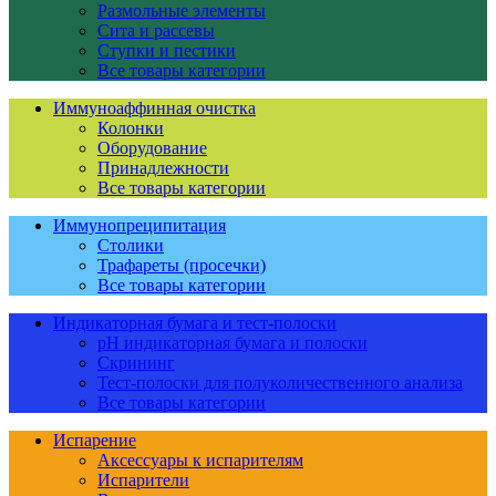
Размольные элементы
Сита и рассевы
Ступки и пестики
Все товары категории
Иммуноаффинная очистка
Колонки
Оборудование
Принадлежности
Все товары категории
Иммунопреципитация
Столики
Трафареты (просечки)
Все товары категории
Индикаторная бумага и тест-полоски
pH индикаторная бумага и полоски
Скрининг
Тест-полоски для полуколичественного анализа
Все товары категории
Испарение
Аксессуары к испарителям
Испарители