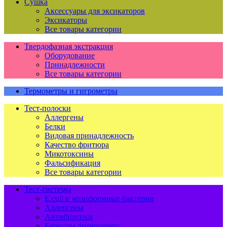
Сушка
Аксессуары для эксикаторов
Эксикаторы
Все товары категории
Твердофазная экстракция
Оборудование
Принадлежности
Все товары категории
Термометры и гигрометры
Тест-полоски
Аллергены
Белки
Видовая принадлежность
Качество фритюра
Микотоксины
Фальсификация
Все товары категории
Тест-системы
E.coli и колиформные бактерии
Аллергены
Антибиотики
Бациллы эхиноцереус