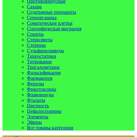
Противовирусные
Сахара
Седативные препараты
Сероорганика
Соматические клетки
Специфическая миграция
Спирты
Стерилянты
Стерины
Сульфаниламиды
Тиреостатики
Титрование
Тригалометаны
Фальсификация
Фармакопея
Фенолы
Фикотоксины
Флавоноиды
Фталаты
Цветность
Цефалоспорины
Элементы
Эфиры
Все товары категории