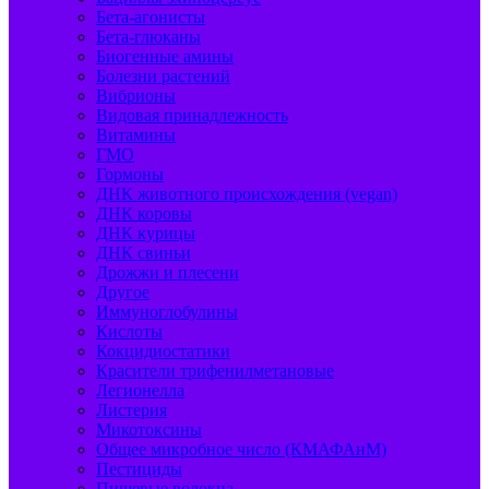
Бета-агонисты
Бета-глюканы
Биогенные амины
Болезни растений
Вибрионы
Видовая принадлежность
Витамины
ГМО
Гормоны
ДНК животного происхождения (vegan)
ДНК коровы
ДНК курицы
ДНК свиньи
Дрожжи и плесени
Другое
Иммуноглобулины
Кислоты
Кокцидиостатики
Красители трифенилметановые
Легионелла
Листерия
Микотоксины
Общее микробное число (КМАФАнМ)
Пестициды
Пищевые волокна