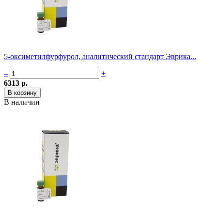
5-оксиметилфурфурол, аналитический стандарт Эврика...
–
+
6313 р.
В наличии