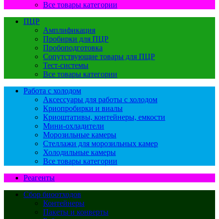
Все товары категории
ПЦР
Амплификация
Пробирки для ПЦР
Пробоподготовка
Сопутствующие товары для ПЦР
Тест-системы
Все товары категории
Работа с холодом
Аксессуары для работы с холодом
Криопробирки и виалы
Криоштативы, контейнеры, емкости
Мини-охладители
Морозильные камеры
Стеллажи для морозильных камер
Холодильные камеры
Все товары категории
Реагенты
Сбор биоотходов
Контейнеры
Пакеты и конверты