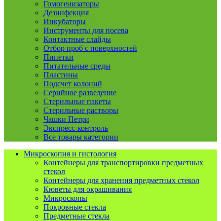
Гомогенизаторы
Дезинфекция
Инкубаторы
Инструменты для посева
Контактные слайды
Отбор проб с поверхностей
Пипетки
Питательные среды
Пластины
Подсчет колоний
Серийное разведение
Стерильные пакеты
Стерильные растворы
Чашки Петри
Экспресс-контроль
Все товары категории
Микроскопия и гистология
Контейнеры для транспортировки предметных
стекол
Контейнеры для хранения предметных стекол
Кюветы для окрашивания
Микроскопы
Покровные стекла
Предметные стекла