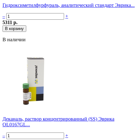
Гидроксиметилфурфураль, аналитический стандарт Эврика...
–
+
5311 р.
В наличии
Деканаль, раствор концентрированный (SS) Эврика
OL0167GL...
–
+