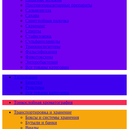
Противопаразитарные препараты
Сальмонелла
Сахара
Синегнойная палочка
Скрининг
Спирты
Стафилококк
Сульфаниламиды
Транквилизаторы
Фальсификация
Фикотоксины
Энтеробактерии
Все товары категории
Титрование
Бюретки
Реактивы
Все товары категории
Тонкослойная хроматография
Транспортировка и хранение
Боксы и системы хранения
Бутыли и банки
Виалы