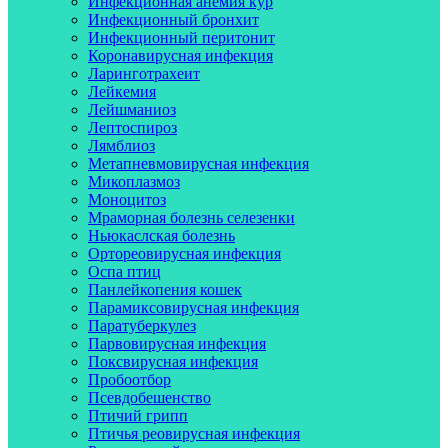
Инфекционная анемия кур
Инфекционный бронхит
Инфекционный перитонит
Коронавирусная инфекция
Ларинготрахеит
Лейкемия
Лейшманиоз
Лептоспироз
Лямблиоз
Метапневмовирусная инфекция
Микоплазмоз
Моноцитоз
Мраморная болезнь селезенки
Ньюкаслская болезнь
Ортореовирусная инфекция
Оспа птиц
Панлейкопения кошек
Парамиксовирусная инфекция
Паратуберкулез
Парвовирусная инфекция
Поксвирусная инфекция
Пробоотбор
Псевдобешенство
Птичий грипп
Птичья реовирусная инфекция