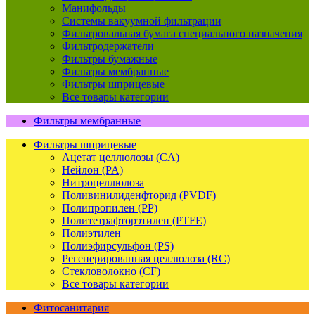
Манифольды
Системы вакуумной фильтрации
Фильтровальная бумага специального назначения
Фильтродержатели
Фильтры бумажные
Фильтры мембранные
Фильтры шприцевые
Все товары категории
Фильтры мембранные
Фильтры шприцевые
Ацетат целлюлозы (CA)
Нейлон (PA)
Нитроцеллюлоза
Поливинилиденфторид (PVDF)
Полипропилен (PP)
Политетрафторэтилен (PTFE)
Полиэтилен
Полиэфирсульфон (PS)
Регенерированная целлюлоза (RC)
Стекловолокно (CF)
Все товары категории
Фитосанитария