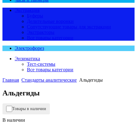
Экстракция
Буферы
Делительные воронки
Сопутствующие товары для экстракции
Экстракторы
Все товары категории
Электрофорез
Энзиматика
Тест-системы
Все товары категории
Главная
Стандарты аналитические
Альдегиды
Альдегиды
Товары в наличии
В наличии