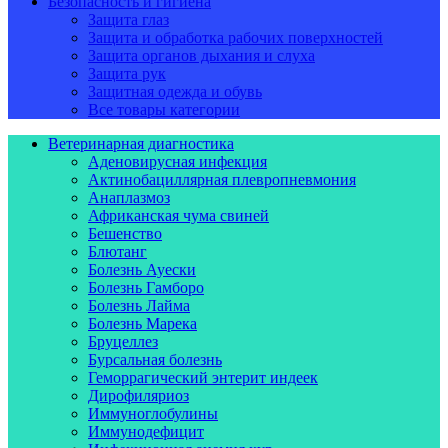
Безопасность и гигиена
Защита глаз
Защита и обработка рабочих поверхностей
Защита органов дыхания и слуха
Защита рук
Защитная одежда и обувь
Все товары категории
Ветеринарная диагностика
Аденовирусная инфекция
Актинобациллярная плевропневмония
Анаплазмоз
Африканская чума свиней
Бешенство
Блютанг
Болезнь Ауески
Болезнь Гамборо
Болезнь Лайма
Болезнь Марека
Бруцеллез
Бурсальная болезнь
Геморрагический энтерит индеек
Дирофиляриоз
Иммуноглобулины
Иммунодефицит