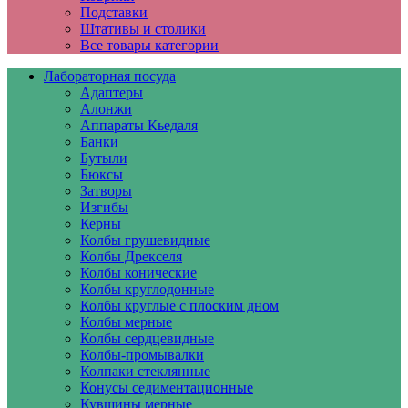
Подставки
Штативы и столики
Все товары категории
Лабораторная посуда
Адаптеры
Алонжи
Аппараты Кьедаля
Банки
Бутыли
Бюксы
Затворы
Изгибы
Керны
Колбы грушевидные
Колбы Дрекселя
Колбы конические
Колбы круглодонные
Колбы круглые с плоским дном
Колбы мерные
Колбы сердцевидные
Колбы-промывалки
Колпаки стеклянные
Конусы седиментационные
Кувшины мерные