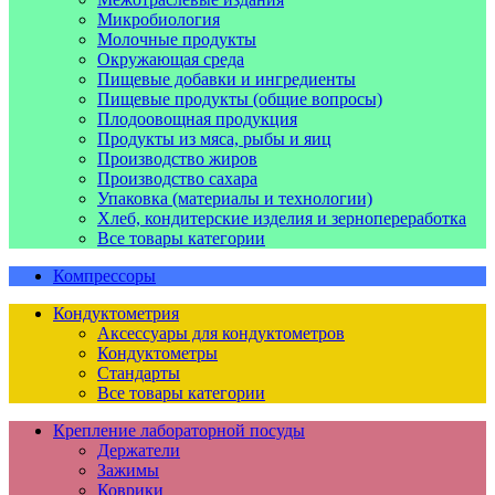
Микробиология
Молочные продукты
Окружающая среда
Пищевые добавки и ингредиенты
Пищевые продукты (общие вопросы)
Плодоовощная продукция
Продукты из мяса, рыбы и яиц
Производство жиров
Производство сахара
Упаковка (материалы и технологии)
Хлеб, кондитерские изделия и зернопереработка
Все товары категории
Компрессоры
Кондуктометрия
Аксессуары для кондуктометров
Кондуктометры
Стандарты
Все товары категории
Крепление лабораторной посуды
Держатели
Зажимы
Коврики