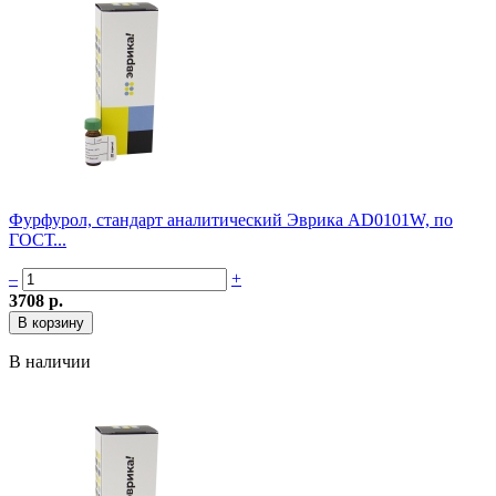
Фурфурол, стандарт аналитический Эврика AD0101W, по
ГОСТ...
–
+
3708 р.
В наличии