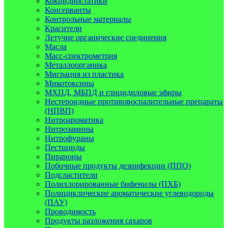
Кокцидиостатики
Консерванты
Контрольные материалы
Красители
Летучие органические соединения
Масла
Масс-спектрометрия
Металлоорганика
Миграция из пластика
Микотоксины
МХПД, МБПД и глицидиловые эфиры
Нестероидные противовоспалительные препараты
(НПВП)
Нитроароматика
Нитрозамины
Нитрофураны
Пестициды
Пираноны
Побочные продукты дезинфекции (ППО)
Подсластители
Полихлорированные бифенилы (ПХБ)
Полициклические ароматические углеводороды
(ПАУ)
Проводимость
Продукты разложения сахаров