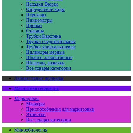
Насадки Вюрца
Определение воды
Переходы
Пикнометры
Пробки
Стаканы
Трубки Карстена
Трубки соединительные
Трубки хлоркальциевые
Цилиндры мерные
Шланги лабораторные
Шпатели, ложечки
Все товары категории
Лабораторные журналы
Магнитная сепарация
Маркировка
Маркеры
Приспособления для маркировки
Этикетки
Все товары категории
Микробиология