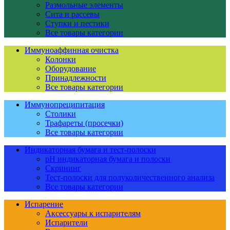
Размольные элементы
Сита и рассевы
Ступки и пестики
Все товары категории
Иммуноаффинная очистка
Колонки
Оборудование
Принадлежности
Все товары категории
Иммунопреципитация
Столики
Трафареты (просечки)
Все товары категории
Индикаторная бумага и тест-полоски
pH индикаторная бумага и полоски
Скрининг
Тест-полоски для полуколичественного анализа
Все товары категории
Испарение
Аксессуары к испарителям
Испарители