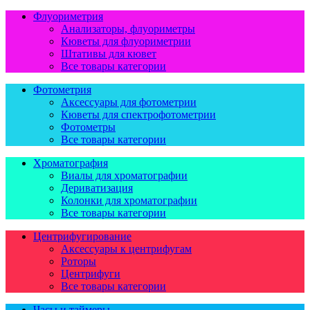
Флуориметрия
Анализаторы, флуориметры
Кюветы для флуориметрии
Штативы для кювет
Все товары категории
Фотометрия
Аксессуары для фотометрии
Кюветы для спектрофотометрии
Фотометры
Все товары категории
Хроматография
Виалы для хроматографии
Дериватизация
Колонки для хроматографии
Все товары категории
Центрифугирование
Аксессуары к центрифугам
Роторы
Центрифуги
Все товары категории
Часы и таймеры