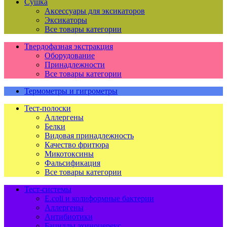
Сушка
Аксессуары для эксикаторов
Эксикаторы
Все товары категории
Твердофазная экстракция
Оборудование
Принадлежности
Все товары категории
Термометры и гигрометры
Тест-полоски
Аллергены
Белки
Видовая принадлежность
Качество фритюра
Микотоксины
Фальсификация
Все товары категории
Тест-системы
E.coli и колиформные бактерии
Аллергены
Антибиотики
Бациллы эхиноцереус