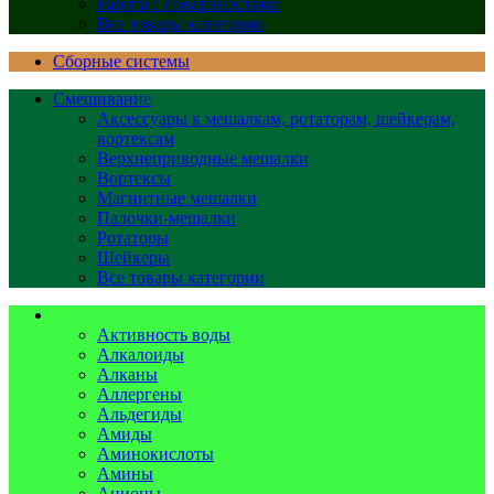
Работа с поверхностями
Все товары категории
Сборные системы
Смешивание
Аксессуары к мешалкам, ротаторам, шейкерам,
вортексам
Верхнеприводные мешалки
Вортексы
Магнитные мешалки
Палочки-мешалки
Ротаторы
Шейкеры
Все товары категории
Стандарты аналитические
Активность воды
Алкалоиды
Алканы
Аллергены
Альдегиды
Амиды
Аминокислоты
Амины
Анионы