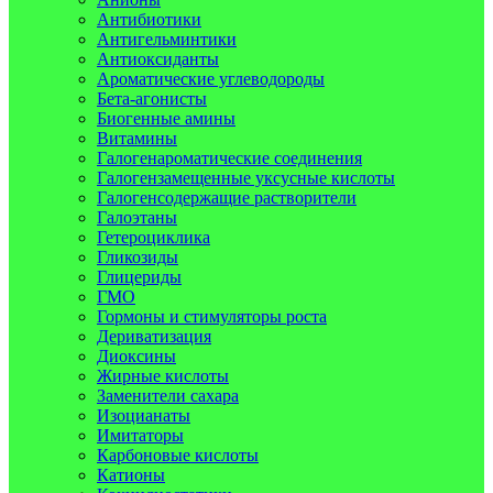
Антибиотики
Антигельминтики
Антиоксиданты
Ароматические углеводороды
Бета-агонисты
Биогенные амины
Витамины
Галогенароматические соединения
Галогензамещенные уксусные кислоты
Галогенсодержащие растворители
Галоэтаны
Гетероциклика
Гликозиды
Глицериды
ГМО
Гормоны и стимуляторы роста
Дериватизация
Диоксины
Жирные кислоты
Заменители сахара
Изоцианаты
Имитаторы
Карбоновые кислоты
Катионы