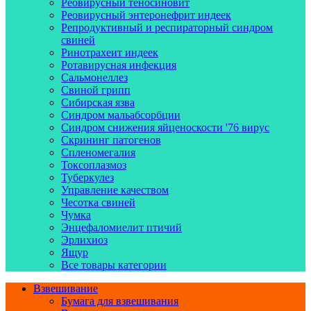
Реовирусный теносиновит
Реовирусный энтеронефрит индеек
Репродуктивный и респираторный синдром
свиней
Ринотрахеит индеек
Ротавирусная инфекция
Сальмонеллез
Свиной грипп
Сибирская язва
Синдром мальабсорбции
Синдром снижения яйценоскости '76 вирус
Скрининг патогенов
Спленомегалия
Токсоплазмоз
Туберкулез
Управление качеством
Чесотка свиней
Чумка
Энцефаломиелит птичий
Эрлихиоз
Ящур
Все товары категории
Взвешивание
Бумага для взвешивания