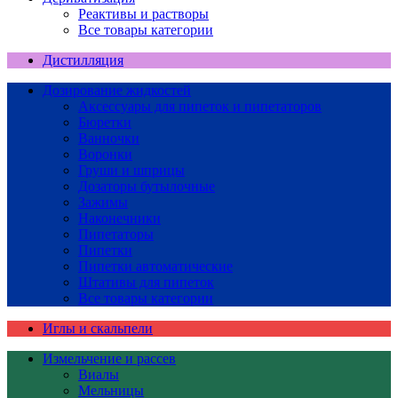
Реактивы и растворы
Все товары категории
Дистилляция
Дозирование жидкостей
Аксессуары для пипеток и пипетаторов
Бюретки
Ванночки
Воронки
Груши и шприцы
Дозаторы бутылочные
Зажимы
Наконечники
Пипетаторы
Пипетки
Пипетки автоматические
Штативы для пипеток
Все товары категории
Иглы и скальпели
Измельчение и рассев
Виалы
Мельницы