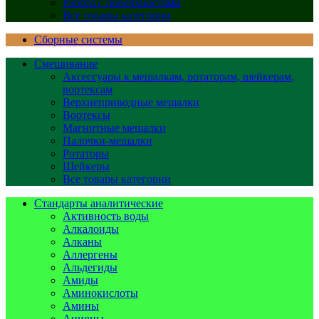
Работа с поверхностями
Все товары категории
Сборные системы
Смешивание
Аксессуары к мешалкам, ротаторам, шейкерам,
вортексам
Верхнеприводные мешалки
Вортексы
Магнитные мешалки
Палочки-мешалки
Ротаторы
Шейкеры
Все товары категории
Стандарты аналитические
Активность воды
Алкалоиды
Алканы
Аллергены
Альдегиды
Амиды
Аминокислоты
Амины
Анионы