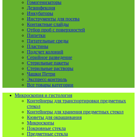
Гомогенизаторы
Дезинфекция
Инкубаторы
Инструменты для посева
Контактные слайды
Отбор проб с поверхностей
Пипетки
Питательные среды
Пластины
Подсчет колоний
Серийное разведение
Стерильные пакеты
Стерильные растворы
Чашки Петри
Экспресс-контроль
Все товары категории
Микроскопия и гистология
Контейнеры для транспортировки предметных
стекол
Контейнеры для хранения предметных стекол
Кюветы для окрашивания
Микроскопы
Покровные стекла
Предметные стекла