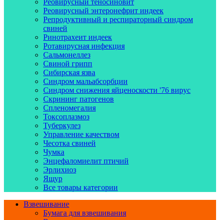
Реовирусный теносиновит
Реовирусный энтеронефрит индеек
Репродуктивный и респираторный синдром
свиней
Ринотрахеит индеек
Ротавирусная инфекция
Сальмонеллез
Свиной грипп
Сибирская язва
Синдром мальабсорбции
Синдром снижения яйценоскости '76 вирус
Скрининг патогенов
Спленомегалия
Токсоплазмоз
Туберкулез
Управление качеством
Чесотка свиней
Чумка
Энцефаломиелит птичий
Эрлихиоз
Ящур
Все товары категории
Взвешивание
Бумага для взвешивания