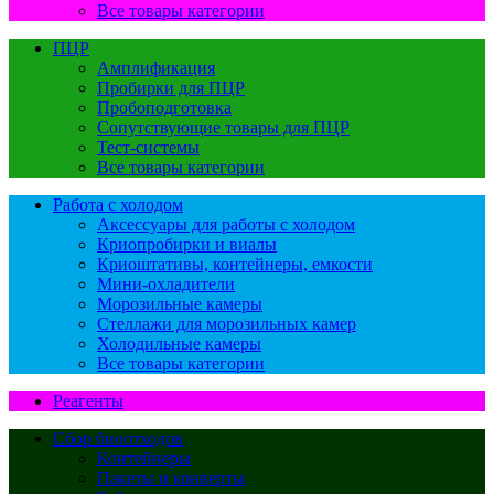
Все товары категории
ПЦР
Амплификация
Пробирки для ПЦР
Пробоподготовка
Сопутствующие товары для ПЦР
Тест-системы
Все товары категории
Работа с холодом
Аксессуары для работы с холодом
Криопробирки и виалы
Криоштативы, контейнеры, емкости
Мини-охладители
Морозильные камеры
Стеллажи для морозильных камер
Холодильные камеры
Все товары категории
Реагенты
Сбор биоотходов
Контейнеры
Пакеты и конверты