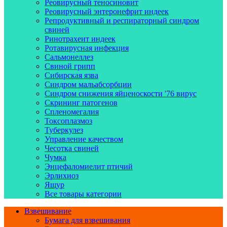
Реовирусный теносиновит
Реовирусный энтеронефрит индеек
Репродуктивный и респираторный синдром
свиней
Ринотрахеит индеек
Ротавирусная инфекция
Сальмонеллез
Свиной грипп
Сибирская язва
Синдром мальабсорбции
Синдром снижения яйценоскости '76 вирус
Скрининг патогенов
Спленомегалия
Токсоплазмоз
Туберкулез
Управление качеством
Чесотка свиней
Чумка
Энцефаломиелит птичий
Эрлихиоз
Ящур
Все товары категории
Взвешивание
Бумага для взвешивания