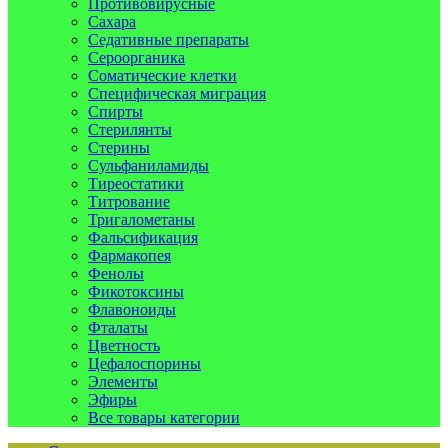
Противовирусные
Сахара
Седативные препараты
Сероорганика
Соматические клетки
Специфическая миграция
Спирты
Стерилянты
Стерины
Сульфаниламиды
Тиреостатики
Титрование
Тригалометаны
Фальсификация
Фармакопея
Фенолы
Фикотоксины
Флавоноиды
Фталаты
Цветность
Цефалоспорины
Элементы
Эфиры
Все товары категории