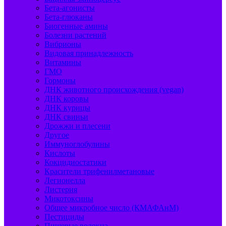
Бета-агонисты
Бета-глюканы
Биогенные амины
Болезни растений
Вибрионы
Видовая принадлежность
Витамины
ГМО
Гормоны
ДНК животного происхождения (vegan)
ДНК коровы
ДНК курицы
ДНК свиньи
Дрожжи и плесени
Другое
Иммуноглобулины
Кислоты
Кокцидиостатики
Красители трифенилметановые
Легионелла
Листерия
Микотоксины
Общее микробное число (КМАФАнМ)
Пестициды
Пищевые волокна