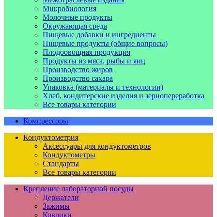
Микробиология
Молочные продукты
Окружающая среда
Пищевые добавки и ингредиенты
Пищевые продукты (общие вопросы)
Плодоовощная продукция
Продукты из мяса, рыбы и яиц
Производство жиров
Производство сахара
Упаковка (материалы и технологии)
Хлеб, кондитерские изделия и зернопереработка
Все товары категории
Компрессоры
Кондуктометрия
Аксессуары для кондуктометров
Кондуктометры
Стандарты
Все товары категории
Крепление лабораторной посуды
Держатели
Зажимы
Коврики