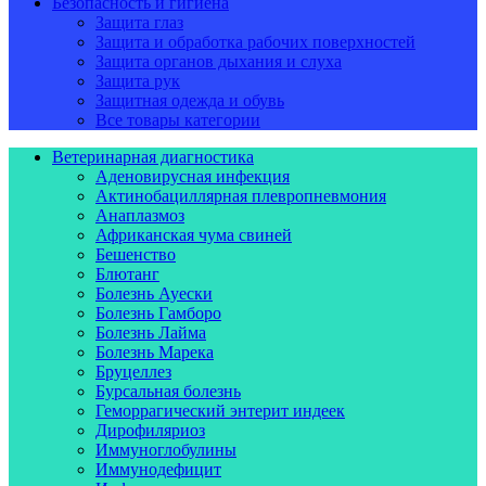
Безопасность и гигиена
Защита глаз
Защита и обработка рабочих поверхностей
Защита органов дыхания и слуха
Защита рук
Защитная одежда и обувь
Все товары категории
Ветеринарная диагностика
Аденовирусная инфекция
Актинобациллярная плевропневмония
Анаплазмоз
Африканская чума свиней
Бешенство
Блютанг
Болезнь Ауески
Болезнь Гамборо
Болезнь Лайма
Болезнь Марека
Бруцеллез
Бурсальная болезнь
Геморрагический энтерит индеек
Дирофиляриоз
Иммуноглобулины
Иммунодефицит