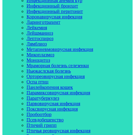
Инфекционная анемия кур
Инфекционный бронхит
Инфекционный перитонит
Коронавирусная инфекция
Ларинготрахеит
Лейкемия
Лейшманиоз
Лептоспироз
Лямблиоз
Метапневмовирусная инфекция
Микоплазмоз
Моноцитоз
Мраморная болезнь селезенки
Ньюкаслская болезнь
Ортореовирусная инфекция
Оспа птиц
Панлейкопения кошек
Парамиксовирусная инфекция
Паратуберкулез
Парвовирусная инфекция
Поксвирусная инфекция
Пробоотбор
Псевдобешенство
Птичий грипп
Птичья реовирусная инфекция