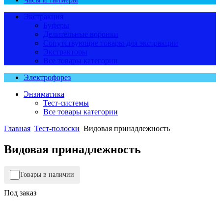
Экстракция
Буферы
Делительные воронки
Сопутствующие товары для экстракции
Экстракторы
Все товары категории
Электрофорез
Энзиматика
Тест-системы
Все товары категории
Главная
Тест-полоски
Видовая принадлежность
Видовая принадлежность
Товары в наличии
Под заказ