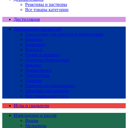
Реактивы и растворы
Все товары категории
Дистилляция
Дозирование жидкостей
Аксессуары для пипеток и пипетаторов
Бюретки
Ванночки
Воронки
Груши и шприцы
Дозаторы бутылочные
Зажимы
Наконечники
Пипетаторы
Пипетки
Пипетки автоматические
Штативы для пипеток
Все товары категории
Иглы и скальпели
Измельчение и рассев
Виалы
Мельницы