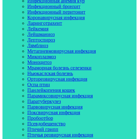
Инфекционная анемия кур
Инфекционный бронхит
Инфекционный перитонит
Коронавирусная инфекция
Ларинготрахеит
Лейкемия
Лейшманиоз
Лептоспироз
Лямблиоз
Метапневмовирусная инфекция
Микоплазмоз
Моноцитоз
Мраморная болезнь селезенки
Ньюкаслская болезнь
Ортореовирусная инфекция
Оспа птиц
Панлейкопения кошек
Парамиксовирусная инфекция
Паратуберкулез
Парвовирусная инфекция
Поксвирусная инфекция
Пробоотбор
Псевдобешенство
Птичий грипп
Птичья реовирусная инфекция