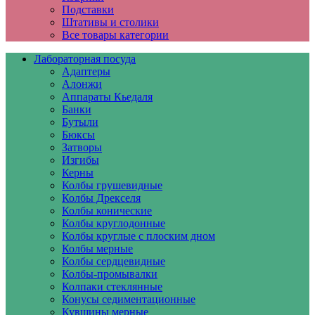
Подставки
Штативы и столики
Все товары категории
Лабораторная посуда
Адаптеры
Алонжи
Аппараты Кьедаля
Банки
Бутыли
Бюксы
Затворы
Изгибы
Керны
Колбы грушевидные
Колбы Дрекселя
Колбы конические
Колбы круглодонные
Колбы круглые с плоским дном
Колбы мерные
Колбы сердцевидные
Колбы-промывалки
Колпаки стеклянные
Конусы седиментационные
Кувшины мерные