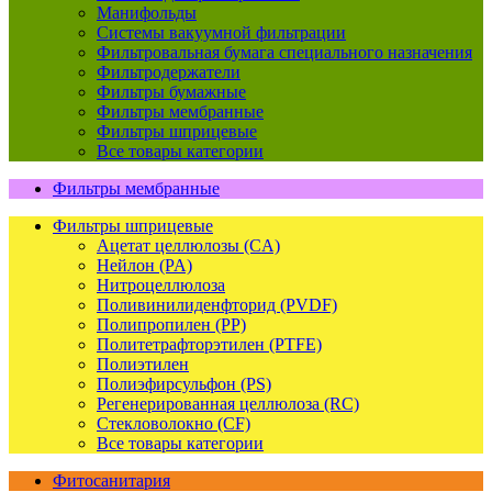
Манифольды
Системы вакуумной фильтрации
Фильтровальная бумага специального назначения
Фильтродержатели
Фильтры бумажные
Фильтры мембранные
Фильтры шприцевые
Все товары категории
Фильтры мембранные
Фильтры шприцевые
Ацетат целлюлозы (CA)
Нейлон (PA)
Нитроцеллюлоза
Поливинилиденфторид (PVDF)
Полипропилен (PP)
Политетрафторэтилен (PTFE)
Полиэтилен
Полиэфирсульфон (PS)
Регенерированная целлюлоза (RC)
Стекловолокно (CF)
Все товары категории
Фитосанитария