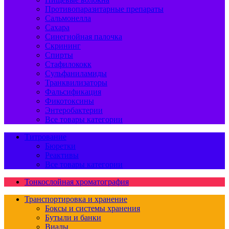
Противопаразитарные препараты
Сальмонелла
Сахара
Синегнойная палочка
Скрининг
Спирты
Стафилококк
Сульфаниламиды
Транквилизаторы
Фальсификация
Фикотоксины
Энтеробактерии
Все товары категории
Титрование
Бюретки
Реактивы
Все товары категории
Тонкослойная хроматография
Транспортировка и хранение
Боксы и системы хранения
Бутыли и банки
Виалы