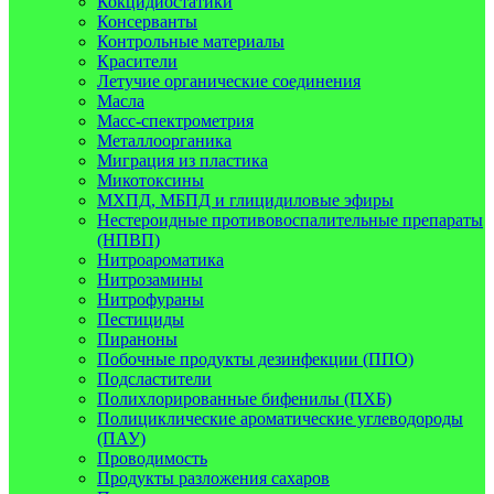
Кокцидиостатики
Консерванты
Контрольные материалы
Красители
Летучие органические соединения
Масла
Масс-спектрометрия
Металлоорганика
Миграция из пластика
Микотоксины
МХПД, МБПД и глицидиловые эфиры
Нестероидные противовоспалительные препараты
(НПВП)
Нитроароматика
Нитрозамины
Нитрофураны
Пестициды
Пираноны
Побочные продукты дезинфекции (ППО)
Подсластители
Полихлорированные бифенилы (ПХБ)
Полициклические ароматические углеводороды
(ПАУ)
Проводимость
Продукты разложения сахаров