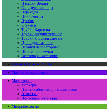
Насадки Вюрца
Определение воды
Переходы
Пикнометры
Пробки
Стаканы
Трубки Карстена
Трубки соединительные
Трубки хлоркальциевые
Цилиндры мерные
Шланги лабораторные
Шпатели, ложечки
Все товары категории
Лабораторные журналы
Магнитная сепарация
Маркировка
Маркеры
Приспособления для маркировки
Этикетки
Все товары категории
Микробиология