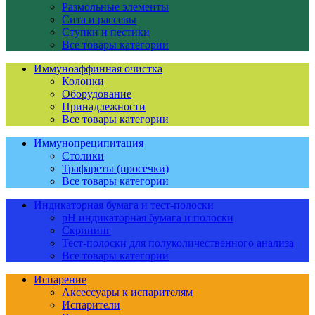
Размольные элементы
Сита и рассевы
Ступки и пестики
Все товары категории
Иммуноаффинная очистка
Колонки
Оборудование
Принадлежности
Все товары категории
Иммунопреципитация
Столики
Трафареты (просечки)
Все товары категории
Индикаторная бумага и тест-полоски
pH индикаторная бумага и полоски
Скрининг
Тест-полоски для полуколичественного анализа
Все товары категории
Испарение
Аксессуары к испарителям
Испарители