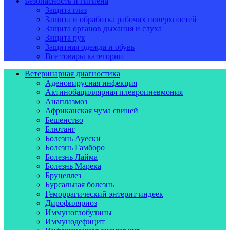
Безопасность и гигиена
Защита глаз
Защита и обработка рабочих поверхностей
Защита органов дыхания и слуха
Защита рук
Защитная одежда и обувь
Все товары категории
Ветеринарная диагностика
Аденовирусная инфекция
Актинобациллярная плевропневмония
Анаплазмоз
Африканская чума свиней
Бешенство
Блютанг
Болезнь Ауески
Болезнь Гамборо
Болезнь Лайма
Болезнь Марека
Бруцеллез
Бурсальная болезнь
Геморрагический энтерит индеек
Дирофиляриоз
Иммуноглобулины
Иммунодефицит