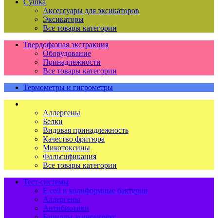
Сушка
Аксессуары для эксикаторов
Эксикаторы
Все товары категории
Твердофазная экстракция
Оборудование
Принадлежности
Все товары категории
Термометры и гигрометры
Тест-полоски
Аллергены
Белки
Видовая принадлежность
Качество фритюра
Микотоксины
Фальсификация
Все товары категории
Тест-системы
E.coli и колиформные бактерии
Аллергены
Антибиотики
Бациллы эхиноцереус