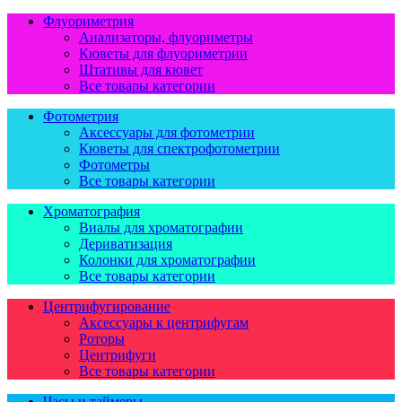
Флуориметрия
Анализаторы, флуориметры
Кюветы для флуориметрии
Штативы для кювет
Все товары категории
Фотометрия
Аксессуары для фотометрии
Кюветы для спектрофотометрии
Фотометры
Все товары категории
Хроматография
Виалы для хроматографии
Дериватизация
Колонки для хроматографии
Все товары категории
Центрифугирование
Аксессуары к центрифугам
Роторы
Центрифуги
Все товары категории
Часы и таймеры