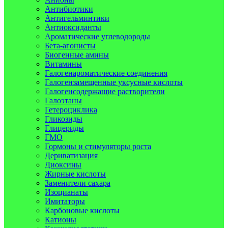
Антибиотики
Антигельминтики
Антиоксиданты
Ароматические углеводороды
Бета-агонисты
Биогенные амины
Витамины
Галогенароматические соединения
Галогензамещенные уксусные кислоты
Галогенсодержащие растворители
Галоэтаны
Гетероциклика
Гликозиды
Глицериды
ГМО
Гормоны и стимуляторы роста
Дериватизация
Диоксины
Жирные кислоты
Заменители сахара
Изоцианаты
Имитаторы
Карбоновые кислоты
Катионы