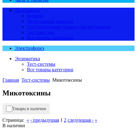
Экстракция
Буферы
Делительные воронки
Сопутствующие товары для экстракции
Экстракторы
Все товары категории
Электрофорез
Энзиматика
Тест-системы
Все товары категории
Главная
Тест-системы
Микотоксины
Микотоксины
Товары в наличии
Страница:
«
‹ предыдущая
1
2
следующая ›
»
В наличии