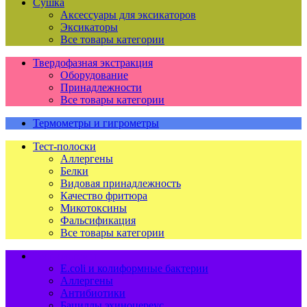
Сушка
Аксессуары для эксикаторов
Эксикаторы
Все товары категории
Твердофазная экстракция
Оборудование
Принадлежности
Все товары категории
Термометры и гигрометры
Тест-полоски
Аллергены
Белки
Видовая принадлежность
Качество фритюра
Микотоксины
Фальсификация
Все товары категории
Тест-системы
E.coli и колиформные бактерии
Аллергены
Антибиотики
Бациллы эхиноцереус