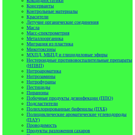
Кокцидиостатики
Консерванты
Контрольные материалы
Красители
Летучие органические соединения
Масла
Масс-спектрометрия
Металлоорганика
Миграция из пластика
Микотоксины
МХПД, МБПД и глицидиловые эфиры
Нестероидные противовоспалительные препараты
(НПВП)
Нитроароматика
Нитрозамины
Нитрофураны
Пестициды
Пираноны
Побочные продукты дезинфекции (ППО)
Подсластители
Полихлорированные бифенилы (ПХБ)
Полициклические ароматические углеводороды
(ПАУ)
Проводимость
Продукты разложения сахаров