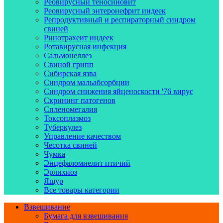
Реовирусный теносиновит
Реовирусный энтеронефрит индеек
Репродуктивный и респираторный синдром
свиней
Ринотрахеит индеек
Ротавирусная инфекция
Сальмонеллез
Свиной грипп
Сибирская язва
Синдром мальабсорбции
Синдром снижения яйценоскости '76 вирус
Скрининг патогенов
Спленомегалия
Токсоплазмоз
Туберкулез
Управление качеством
Чесотка свиней
Чумка
Энцефаломиелит птичий
Эрлихиоз
Ящур
Все товары категории
Взвешивание
Бумага для взвешивания