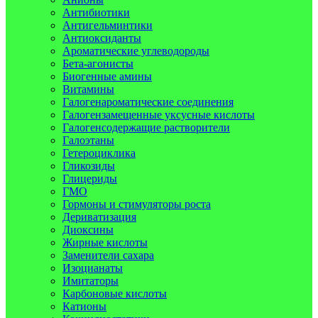
Антибиотики
Антигельминтики
Антиоксиданты
Ароматические углеводороды
Бета-агонисты
Биогенные амины
Витамины
Галогенароматические соединения
Галогензамещенные уксусные кислоты
Галогенсодержащие растворители
Галоэтаны
Гетероциклика
Гликозиды
Глицериды
ГМО
Гормоны и стимуляторы роста
Дериватизация
Диоксины
Жирные кислоты
Заменители сахара
Изоцианаты
Имитаторы
Карбоновые кислоты
Катионы