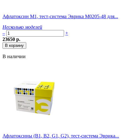
Афлатоксин M1, тест-система Эврика M0205-48 для...
Несколько моделей
–
+
23650 р.
В наличии
Афлатоксины (В1, В2, G1, G2), тест-система Эврика...