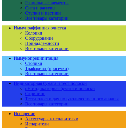
Размольные элементы
Сита и рассевы
Ступки и пестики
Все товары категории
Иммуноаффинная очистка
Колонки
Оборудование
Принадлежности
Все товары категории
Иммунопреципитация
Столики
Трафареты (просечки)
Все товары категории
Индикаторная бумага и тест-полоски
pH индикаторная бумага и полоски
Скрининг
Тест-полоски для полуколичественного анализа
Все товары категории
Испарение
Аксессуары к испарителям
Испарители