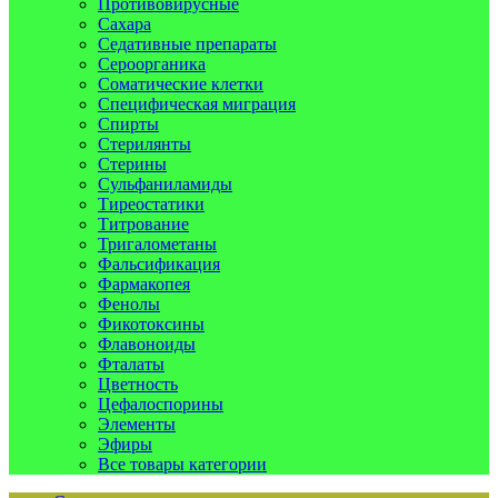
Противовирусные
Сахара
Седативные препараты
Сероорганика
Соматические клетки
Специфическая миграция
Спирты
Стерилянты
Стерины
Сульфаниламиды
Тиреостатики
Титрование
Тригалометаны
Фальсификация
Фармакопея
Фенолы
Фикотоксины
Флавоноиды
Фталаты
Цветность
Цефалоспорины
Элементы
Эфиры
Все товары категории