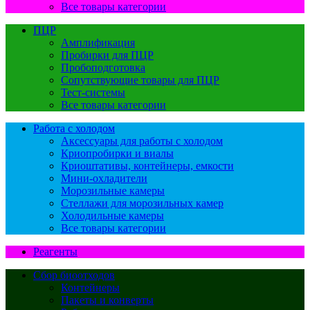
Все товары категории
ПЦР
Амплификация
Пробирки для ПЦР
Пробоподготовка
Сопутствующие товары для ПЦР
Тест-системы
Все товары категории
Работа с холодом
Аксессуары для работы с холодом
Криопробирки и виалы
Криоштативы, контейнеры, емкости
Мини-охладители
Морозильные камеры
Стеллажи для морозильных камер
Холодильные камеры
Все товары категории
Реагенты
Сбор биоотходов
Контейнеры
Пакеты и конверты