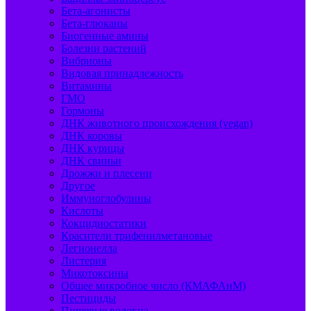
Бета-агонисты
Бета-глюканы
Биогенные амины
Болезни растений
Вибрионы
Видовая принадлежность
Витамины
ГМО
Гормоны
ДНК животного происхождения (vegan)
ДНК коровы
ДНК курицы
ДНК свиньи
Дрожжи и плесени
Другое
Иммуноглобулины
Кислоты
Кокцидиостатики
Красители трифенилметановые
Легионелла
Листерия
Микотоксины
Общее микробное число (КМАФАнМ)
Пестициды
Пищевые волокна