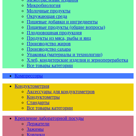
Микробиология
Молочные продукты
Окружающая среда
Пищевые добавки и ингредиенты
Пищевые продукты (общие вопросы)
Плодоовощная продукция
Продукты из мяса, рыбы и яиц
Производство жиров
Производство сахара
Упаковка (материалы и технологии)
Хлеб, кондитерские изделия и зернопереработка
Все товары категории
Компрессоры
Кондуктометрия
Аксессуары для кондуктометров
Кондуктометры
Стандарты
Все товары категории
Крепление лабораторной посуды
Держатели
Зажимы
Коврики