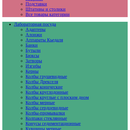
Подставки
Штативы и столики
Все товары категории
Лабораторная посуда
Адаптеры
Алонжи
Аппараты Кьедаля
Банки
Бутыли
Бюксы
Затворы
Изгибы
Керны
Колбы грушевидные
Колбы Дрекселя
Колбы конические
Колбы круглодонные
Колбы круглые с плоским дном
Колбы мерные
Колбы сердцевидные
Колбы-промывалки
Колпаки стеклянные
Конусы седиментационные
Кувшины мерные