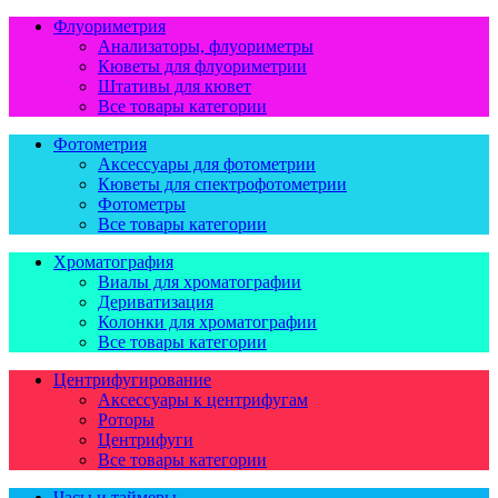
Флуориметрия
Анализаторы, флуориметры
Кюветы для флуориметрии
Штативы для кювет
Все товары категории
Фотометрия
Аксессуары для фотометрии
Кюветы для спектрофотометрии
Фотометры
Все товары категории
Хроматография
Виалы для хроматографии
Дериватизация
Колонки для хроматографии
Все товары категории
Центрифугирование
Аксессуары к центрифугам
Роторы
Центрифуги
Все товары категории
Часы и таймеры