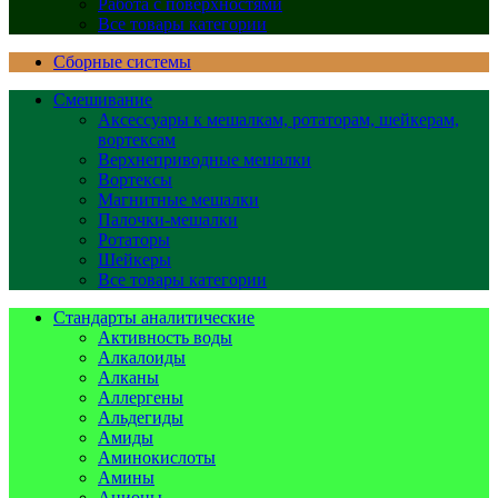
Работа с поверхностями
Все товары категории
Сборные системы
Смешивание
Аксессуары к мешалкам, ротаторам, шейкерам,
вортексам
Верхнеприводные мешалки
Вортексы
Магнитные мешалки
Палочки-мешалки
Ротаторы
Шейкеры
Все товары категории
Стандарты аналитические
Активность воды
Алкалоиды
Алканы
Аллергены
Альдегиды
Амиды
Аминокислоты
Амины
Анионы