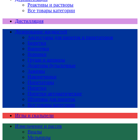
Реактивы и растворы
Все товары категории
Дистилляция
Дозирование жидкостей
Аксессуары для пипеток и пипетаторов
Бюретки
Ванночки
Воронки
Груши и шприцы
Дозаторы бутылочные
Зажимы
Наконечники
Пипетаторы
Пипетки
Пипетки автоматические
Штативы для пипеток
Все товары категории
Иглы и скальпели
Измельчение и рассев
Виалы
Мельницы