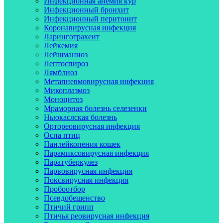
Инфекционная анемия кур
Инфекционный бронхит
Инфекционный перитонит
Коронавирусная инфекция
Ларинготрахеит
Лейкемия
Лейшманиоз
Лептоспироз
Лямблиоз
Метапневмовирусная инфекция
Микоплазмоз
Моноцитоз
Мраморная болезнь селезенки
Ньюкаслская болезнь
Ортореовирусная инфекция
Оспа птиц
Панлейкопения кошек
Парамиксовирусная инфекция
Паратуберкулез
Парвовирусная инфекция
Поксвирусная инфекция
Пробоотбор
Псевдобешенство
Птичий грипп
Птичья реовирусная инфекция