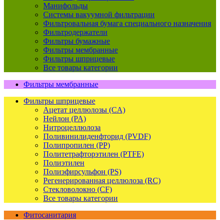
Манифольды
Системы вакуумной фильтрации
Фильтровальная бумага специального назначения
Фильтродержатели
Фильтры бумажные
Фильтры мембранные
Фильтры шприцевые
Все товары категории
Фильтры мембранные
Фильтры шприцевые
Ацетат целлюлозы (CA)
Нейлон (PA)
Нитроцеллюлоза
Поливинилиденфторид (PVDF)
Полипропилен (PP)
Политетрафторэтилен (PTFE)
Полиэтилен
Полиэфирсульфон (PS)
Регенерированная целлюлоза (RC)
Стекловолокно (CF)
Все товары категории
Фитосанитария