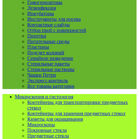
Гомогенизаторы
Дезинфекция
Инкубаторы
Инструменты для посева
Контактные слайды
Отбор проб с поверхностей
Пипетки
Питательные среды
Пластины
Подсчет колоний
Серийное разведение
Стерильные пакеты
Стерильные растворы
Чашки Петри
Экспресс-контроль
Все товары категории
Микроскопия и гистология
Контейнеры для транспортировки предметных
стекол
Контейнеры для хранения предметных стекол
Кюветы для окрашивания
Микроскопы
Покровные стекла
Предметные стекла