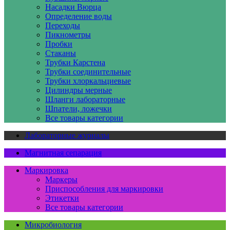
Насадки Вюрца
Определение воды
Переходы
Пикнометры
Пробки
Стаканы
Трубки Карстена
Трубки соединительные
Трубки хлоркальциевые
Цилиндры мерные
Шланги лабораторные
Шпатели, ложечки
Все товары категории
Лабораторные журналы
Магнитная сепарация
Маркировка
Маркеры
Приспособления для маркировки
Этикетки
Все товары категории
Микробиология