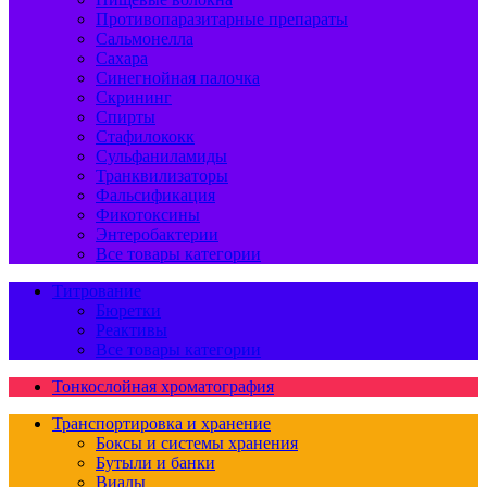
Противопаразитарные препараты
Сальмонелла
Сахара
Синегнойная палочка
Скрининг
Спирты
Стафилококк
Сульфаниламиды
Транквилизаторы
Фальсификация
Фикотоксины
Энтеробактерии
Все товары категории
Титрование
Бюретки
Реактивы
Все товары категории
Тонкослойная хроматография
Транспортировка и хранение
Боксы и системы хранения
Бутыли и банки
Виалы