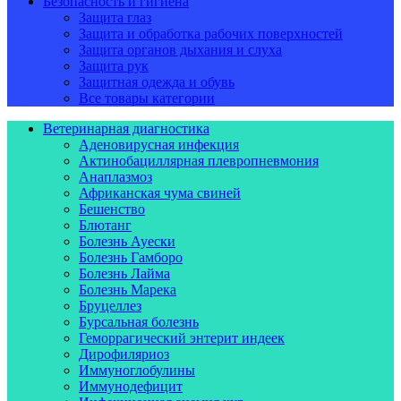
Безопасность и гигиена
Защита глаз
Защита и обработка рабочих поверхностей
Защита органов дыхания и слуха
Защита рук
Защитная одежда и обувь
Все товары категории
Ветеринарная диагностика
Аденовирусная инфекция
Актинобациллярная плевропневмония
Анаплазмоз
Африканская чума свиней
Бешенство
Блютанг
Болезнь Ауески
Болезнь Гамборо
Болезнь Лайма
Болезнь Марека
Бруцеллез
Бурсальная болезнь
Геморрагический энтерит индеек
Дирофиляриоз
Иммуноглобулины
Иммунодефицит