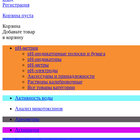
Регистрация
Корзина пуста
Корзина
Добавьте товар
в корзину
pH-метрия
pH-индикаторные полоски и бумага
pH-индикаторы
pH-метры
pH-электроды
Аксессуары и принадлежности
Растворы калибровочные
Все товары категории
Активность воды
Анализ микотоксинов
Ареометры
Аспирация