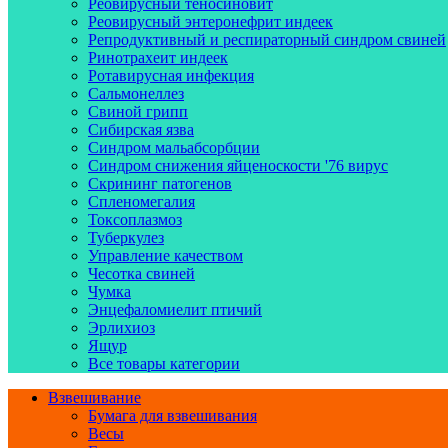
Реовирусный теносиновит
Реовирусный энтеронефрит индеек
Репродуктивный и респираторный синдром свиней
Ринотрахеит индеек
Ротавирусная инфекция
Сальмонеллез
Свиной грипп
Сибирская язва
Синдром мальабсорбции
Синдром снижения яйценоскости '76 вирус
Скрининг патогенов
Спленомегалия
Токсоплазмоз
Туберкулез
Управление качеством
Чесотка свиней
Чумка
Энцефаломиелит птичий
Эрлихиоз
Ящур
Все товары категории
Взвешивание
Бумага для взвешивания
Весы