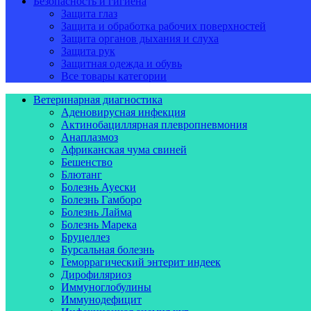
Безопасность и гигиена
Защита глаз
Защита и обработка рабочих поверхностей
Защита органов дыхания и слуха
Защита рук
Защитная одежда и обувь
Все товары категории
Ветеринарная диагностика
Аденовирусная инфекция
Актинобациллярная плевропневмония
Анаплазмоз
Африканская чума свиней
Бешенство
Блютанг
Болезнь Ауески
Болезнь Гамборо
Болезнь Лайма
Болезнь Марека
Бруцеллез
Бурсальная болезнь
Геморрагический энтерит индеек
Дирофиляриоз
Иммуноглобулины
Иммунодефицит