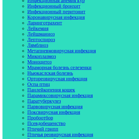
Инфекционная анемия кур
Инфекционный бронхит
Инфекционный перитонит
Коронавирусная инфекция
Ларинготрахеит
Лейкемия
Лейшманиоз
Лептоспироз
Лямблиоз
Метапневмовирусная инфекция
Микоплазмоз
Моноцитоз
Мраморная болезнь селезенки
Ньюкаслская болезнь
Ортореовирусная инфекция
Оспа птиц
Панлейкопения кошек
Парамиксовирусная инфекция
Паратуберкулез
Парвовирусная инфекция
Поксвирусная инфекция
Пробоотбор
Псевдобешенство
Птичий грипп
Птичья реовирусная инфекция