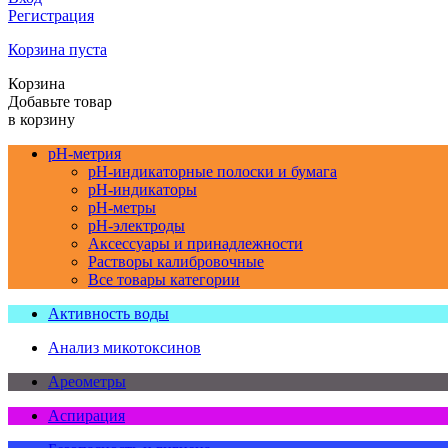
Регистрация
Корзина пуста
Корзина
Добавьте товар
в корзину
pH-метрия
pH-индикаторные полоски и бумага
pH-индикаторы
pH-метры
pH-электроды
Аксессуары и принадлежности
Растворы калибровочные
Все товары категории
Активность воды
Анализ микотоксинов
Ареометры
Аспирация