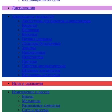
Дистилляция
Дозирование жидкостей
Аксессуары для пипеток и пипетаторов
Бюретки
Ванночки
Воронки
Груши и шприцы
Дозаторы бутылочные
Зажимы
Наконечники
Пипетаторы
Пипетки
Пипетки автоматические
Штативы для пипеток
Все товары категории
Иглы и скальпели
Измельчение и рассев
Виалы
Мельницы
Размольные элементы
Сита и рассевы