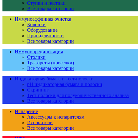
Ступки и пестики
Все товары категории
Иммуноаффинная очистка
Колонки
Оборудование
Принадлежности
Все товары категории
Иммунопреципитация
Столики
Трафареты (просечки)
Все товары категории
Индикаторная бумага и тест-полоски
pH индикаторная бумага и полоски
Скрининг
Тест-полоски для полуколичественного анализа
Все товары категории
Испарение
Аксессуары к испарителям
Испарители
Все товары категории