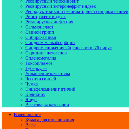
Реовирусный теносиновит
Реовирусный энтеронефрит индеек
Репродуктивный и респираторный синдром свиней
Ринотрахеит индеек
Ротавирусная инфекция
Сальмонеллез
Свиной грипп
Сибирская язва
Синдром мальабсорбции
Синдром снижения яйценоскости '76 вирус
Скрининг патогенов
Спленомегалия
Токсоплазмоз
Туберкулез
Управление качеством
Чесотка свиней
Чумка
Энцефаломиелит птичий
Эрлихиоз
Ящур
Все товары категории
Взвешивание
Бумага для взвешивания
Весы