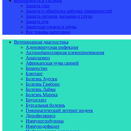
Безопасность и гигиена
Защита глаз
Защита и обработка рабочих поверхностей
Защита органов дыхания и слуха
Защита рук
Защитная одежда и обувь
Все товары категории
Ветеринарная диагностика
Аденовирусная инфекция
Актинобациллярная плевропневмония
Анаплазмоз
Африканская чума свиней
Бешенство
Блютанг
Болезнь Ауески
Болезнь Гамборо
Болезнь Лайма
Болезнь Марека
Бруцеллез
Бурсальная болезнь
Геморрагический энтерит индеек
Дирофиляриоз
Иммуноглобулины
Иммунодефицит