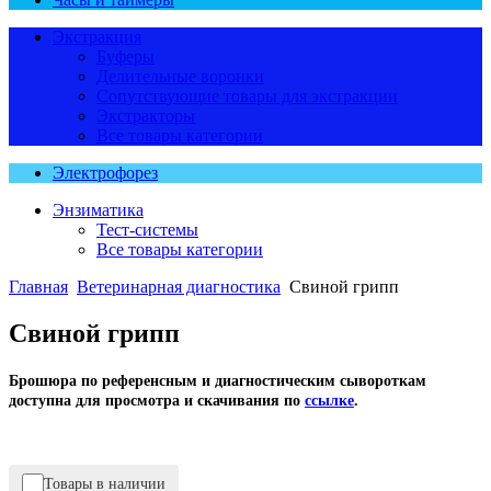
Экстракция
Буферы
Делительные воронки
Сопутствующие товары для экстракции
Экстракторы
Все товары категории
Электрофорез
Энзиматика
Тест-системы
Все товары категории
Главная
Ветеринарная диагностика
Свиной грипп
Свиной грипп
Брошюра по референсным и диагностическим сывороткам
доступна для просмотра и скачивания
по
ссылке
.
Товары в наличии