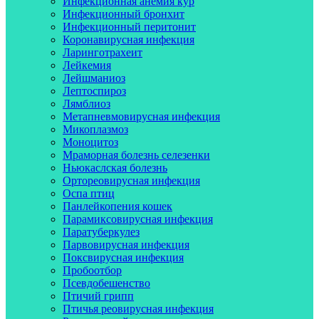
Инфекционная анемия кур
Инфекционный бронхит
Инфекционный перитонит
Коронавирусная инфекция
Ларинготрахеит
Лейкемия
Лейшманиоз
Лептоспироз
Лямблиоз
Метапневмовирусная инфекция
Микоплазмоз
Моноцитоз
Мраморная болезнь селезенки
Ньюкаслская болезнь
Ортореовирусная инфекция
Оспа птиц
Панлейкопения кошек
Парамиксовирусная инфекция
Паратуберкулез
Парвовирусная инфекция
Поксвирусная инфекция
Пробоотбор
Псевдобешенство
Птичий грипп
Птичья реовирусная инфекция