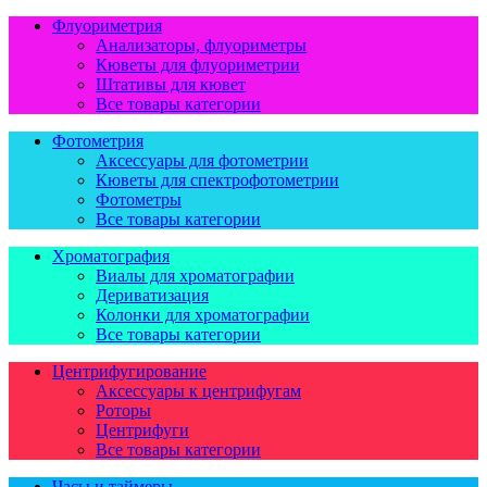
Флуориметрия
Анализаторы, флуориметры
Кюветы для флуориметрии
Штативы для кювет
Все товары категории
Фотометрия
Аксессуары для фотометрии
Кюветы для спектрофотометрии
Фотометры
Все товары категории
Хроматография
Виалы для хроматографии
Дериватизация
Колонки для хроматографии
Все товары категории
Центрифугирование
Аксессуары к центрифугам
Роторы
Центрифуги
Все товары категории
Часы и таймеры