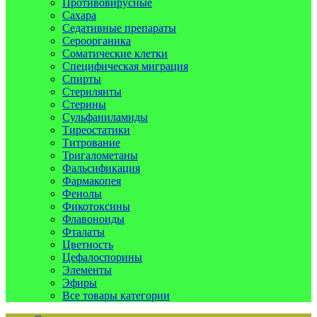
Противовирусные
Сахара
Седативные препараты
Сероорганика
Соматические клетки
Специфическая миграция
Спирты
Стерилянты
Стерины
Сульфаниламиды
Тиреостатики
Титрование
Тригалометаны
Фальсификация
Фармакопея
Фенолы
Фикотоксины
Флавоноиды
Фталаты
Цветность
Цефалоспорины
Элементы
Эфиры
Все товары категории