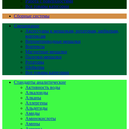
Работа с поверхностями
Все товары категории
Сборные системы
Смешивание
Аксессуары к мешалкам, ротаторам, шейкерам,
вортексам
Верхнеприводные мешалки
Вортексы
Магнитные мешалки
Палочки-мешалки
Ротаторы
Шейкеры
Все товары категории
Стандарты аналитические
Активность воды
Алкалоиды
Алканы
Аллергены
Альдегиды
Амиды
Аминокислоты
Амины
Анионы