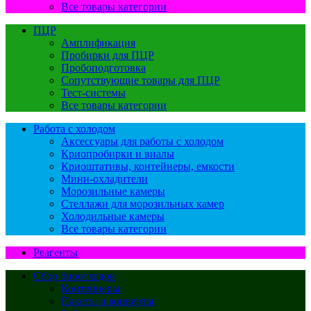
Все товары категории
ПЦР
Амплификация
Пробирки для ПЦР
Пробоподготовка
Сопутствующие товары для ПЦР
Тест-системы
Все товары категории
Работа с холодом
Аксессуары для работы с холодом
Криопробирки и виалы
Криоштативы, контейнеры, емкости
Мини-охладители
Морозильные камеры
Стеллажи для морозильных камер
Холодильные камеры
Все товары категории
Реагенты
Сбор биоотходов
Контейнеры
Пакеты и конверты