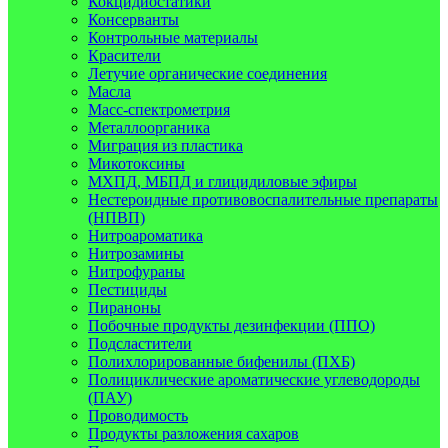
Кокцидиостатики
Консерванты
Контрольные материалы
Красители
Летучие органические соединения
Масла
Масс-спектрометрия
Металлоорганика
Миграция из пластика
Микотоксины
МХПД, МБПД и глицидиловые эфиры
Нестероидные противовоспалительные препараты
(НПВП)
Нитроароматика
Нитрозамины
Нитрофураны
Пестициды
Пираноны
Побочные продукты дезинфекции (ППО)
Подсластители
Полихлорированные бифенилы (ПХБ)
Полициклические ароматические углеводороды
(ПАУ)
Проводимость
Продукты разложения сахаров