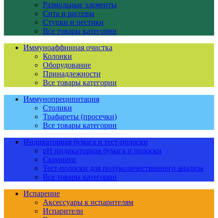
Размольные элементы
Сита и рассевы
Ступки и пестики
Все товары категории
Иммуноаффинная очистка
Колонки
Оборудование
Принадлежности
Все товары категории
Иммунопреципитация
Столики
Трафареты (просечки)
Все товары категории
Индикаторная бумага и тест-полоски
pH индикаторная бумага и полоски
Скрининг
Тест-полоски для полуколичественного анализа
Все товары категории
Испарение
Аксессуары к испарителям
Испарители