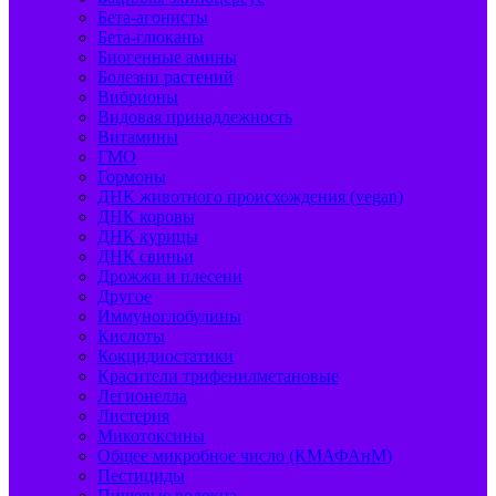
Бета-агонисты
Бета-глюканы
Биогенные амины
Болезни растений
Вибрионы
Видовая принадлежность
Витамины
ГМО
Гормоны
ДНК животного происхождения (vegan)
ДНК коровы
ДНК курицы
ДНК свиньи
Дрожжи и плесени
Другое
Иммуноглобулины
Кислоты
Кокцидиостатики
Красители трифенилметановые
Легионелла
Листерия
Микотоксины
Общее микробное число (КМАФАнМ)
Пестициды
Пищевые волокна