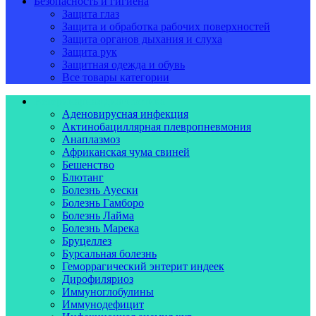
Безопасность и гигиена
Защита глаз
Защита и обработка рабочих поверхностей
Защита органов дыхания и слуха
Защита рук
Защитная одежда и обувь
Все товары категории
Ветеринарная диагностика
Аденовирусная инфекция
Актинобациллярная плевропневмония
Анаплазмоз
Африканская чума свиней
Бешенство
Блютанг
Болезнь Ауески
Болезнь Гамборо
Болезнь Лайма
Болезнь Марека
Бруцеллез
Бурсальная болезнь
Геморрагический энтерит индеек
Дирофиляриоз
Иммуноглобулины
Иммунодефицит