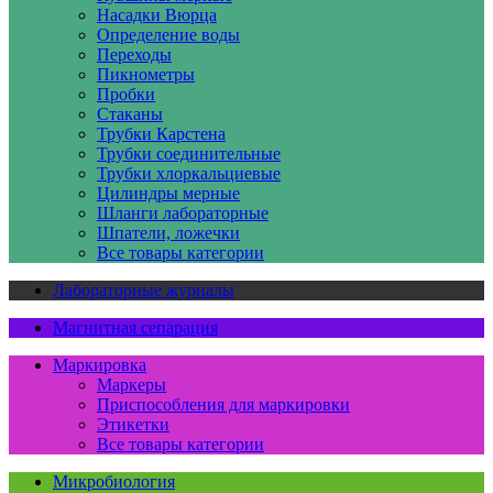
Насадки Вюрца
Определение воды
Переходы
Пикнометры
Пробки
Стаканы
Трубки Карстена
Трубки соединительные
Трубки хлоркальциевые
Цилиндры мерные
Шланги лабораторные
Шпатели, ложечки
Все товары категории
Лабораторные журналы
Магнитная сепарация
Маркировка
Маркеры
Приспособления для маркировки
Этикетки
Все товары категории
Микробиология