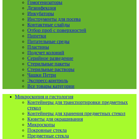
Гомогенизаторы
Дезинфекция
Инкубаторы
Инструменты для посева
Контактные слайды
Отбор проб с поверхностей
Пипетки
Питательные среды
Пластины
Подсчет колоний
Серийное разведение
Стерильные пакеты
Стерильные растворы
Чашки Петри
Экспресс-контроль
Все товары категории
Микроскопия и гистология
Контейнеры для транспортировки предметных
стекол
Контейнеры для хранения предметных стекол
Кюветы для окрашивания
Микроскопы
Покровные стекла
Предметные стекла