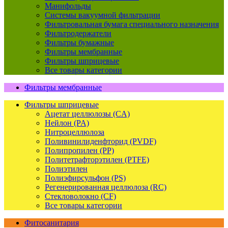
Манифольды
Системы вакуумной фильтрации
Фильтровальная бумага специального назначения
Фильтродержатели
Фильтры бумажные
Фильтры мембранные
Фильтры шприцевые
Все товары категории
Фильтры мембранные
Фильтры шприцевые
Ацетат целлюлозы (CA)
Нейлон (PA)
Нитроцеллюлоза
Поливинилиденфторид (PVDF)
Полипропилен (PP)
Политетрафторэтилен (PTFE)
Полиэтилен
Полиэфирсульфон (PS)
Регенерированная целлюлоза (RC)
Стекловолокно (CF)
Все товары категории
Фитосанитария