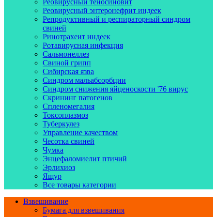
Реовирусный теносиновит
Реовирусный энтеронефрит индеек
Репродуктивный и респираторный синдром
свиней
Ринотрахеит индеек
Ротавирусная инфекция
Сальмонеллез
Свиной грипп
Сибирская язва
Синдром мальабсорбции
Синдром снижения яйценоскости '76 вирус
Скрининг патогенов
Спленомегалия
Токсоплазмоз
Туберкулез
Управление качеством
Чесотка свиней
Чумка
Энцефаломиелит птичий
Эрлихиоз
Ящур
Все товары категории
Взвешивание
Бумага для взвешивания