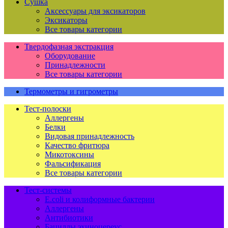
Сушка
Аксессуары для эксикаторов
Эксикаторы
Все товары категории
Твердофазная экстракция
Оборудование
Принадлежности
Все товары категории
Термометры и гигрометры
Тест-полоски
Аллергены
Белки
Видовая принадлежность
Качество фритюра
Микотоксины
Фальсификация
Все товары категории
Тест-системы
E.coli и колиформные бактерии
Аллергены
Антибиотики
Бациллы эхиноцереус