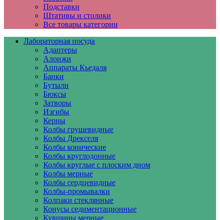
Подставки
Штативы и столики
Все товары категории
Лабораторная посуда
Адаптеры
Алонжи
Аппараты Кьедаля
Банки
Бутыли
Бюксы
Затворы
Изгибы
Керны
Колбы грушевидные
Колбы Дрекселя
Колбы конические
Колбы круглодонные
Колбы круглые с плоским дном
Колбы мерные
Колбы сердцевидные
Колбы-промывалки
Колпаки стеклянные
Конусы седиментационные
Кувшины мерные