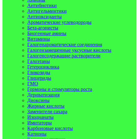
Антибиотики
Антигельминтики
Антиоксиданты
Ароматические углеводороды
Бета-агонисты
Биогенные амины
Витамины
Галогенароматические соединения
Галогензамещенные уксусные кислоты
Галогенсодержащие растворители
Галоэтаны
Гетероциклика
Гликозиды
Глицериды
ГМО
Гормоны и стимуляторы роста
Дериватизация
Диоксины
Жирные кислоты
Заменители сахара
Изоцианаты
Имитаторы
Карбоновые кислоты
Катионы