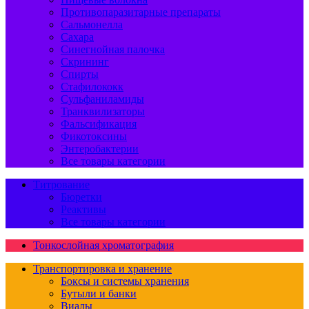
Противопаразитарные препараты
Сальмонелла
Сахара
Синегнойная палочка
Скрининг
Спирты
Стафилококк
Сульфаниламиды
Транквилизаторы
Фальсификация
Фикотоксины
Энтеробактерии
Все товары категории
Титрование
Бюретки
Реактивы
Все товары категории
Тонкослойная хроматография
Транспортировка и хранение
Боксы и системы хранения
Бутыли и банки
Виалы