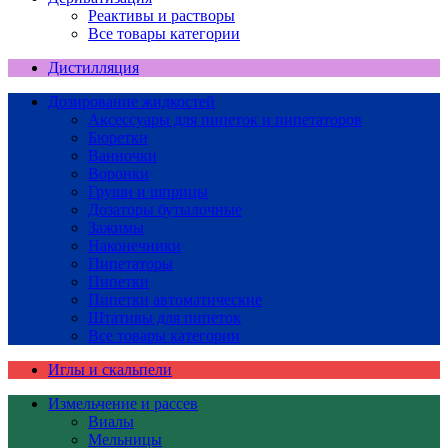
Реактивы и растворы
Все товары категории
Дистилляция
Дозирование жидкостей
Аксессуары для пипеток и пипетаторов
Бюретки
Ванночки
Воронки
Груши и шприцы
Дозаторы бутылочные
Зажимы
Наконечники
Пипетаторы
Пипетки
Пипетки автоматические
Штативы для пипеток
Все товары категории
Иглы и скальпели
Измельчение и рассев
Виалы
Мельницы