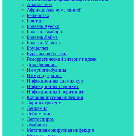
Анаплазмоз
Африканская чума свиней
Бешенство
Блютанг
Болезнь Ауески
Болезнь Гамборо
Болезнь Лайма
Болезнь Марека
Бруцеллез
Бурсальная болезнь
Геморрагический энтерит индеек
Дирофиляриоз
Иммуноглобулины
Иммунодефицит
Инфекционная анемия кур
Инфекционный бронхит
Инфекционный перитонит
Коронавирусная инфекция
Ларинготрахеит
Лейкемия
Лейшманиоз
Лептоспироз
Лямблиоз
Метапневмовирусная инфекция
Микоплазмоз