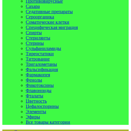
Противовирусные
Сахара
Седативные препараты
Сероорганика
Соматические клетки
Специфическая миграция
Спирты
Стерилянты
Стерины
Сульфаниламиды
Тиреостатики
Титрование
Тригалометаны
Фальсификация
Фармакопея
Фенолы
Фикотоксины
Флавоноиды
Фталаты
Цветность
Цефалоспорины
Элементы
Эфиры
Все товары категории