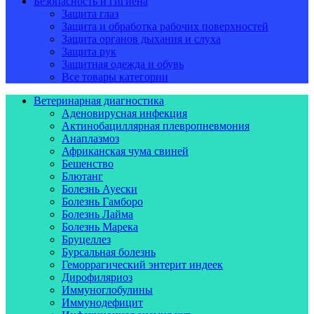
Безопасность и гигиена
Защита глаз
Защита и обработка рабочих поверхностей
Защита органов дыхания и слуха
Защита рук
Защитная одежда и обувь
Все товары категории
Ветеринарная диагностика
Аденовирусная инфекция
Актинобациллярная плевропневмония
Анаплазмоз
Африканская чума свиней
Бешенство
Блютанг
Болезнь Ауески
Болезнь Гамборо
Болезнь Лайма
Болезнь Марека
Бруцеллез
Бурсальная болезнь
Геморрагический энтерит индеек
Дирофиляриоз
Иммуноглобулины
Иммунодефицит