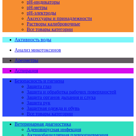
pH-индикаторы
pH-метры
pH-электроды
Аксессуары и принадлежности
Растворы калибровочные
Все товары категории
Активность воды
Анализ микотоксинов
Ареометры
Аспирация
Безопасность и гигиена
Защита глаз
Защита и обработка рабочих поверхностей
Защита органов дыхания и слуха
Защита рук
Защитная одежда и обувь
Все товары категории
Ветеринарная диагностика
Аденовирусная инфекция
Актинобациллярная плевропневмония