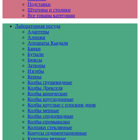
Подставки
Штативы и столики
Все товары категории
Лабораторная посуда
Адаптеры
Алонжи
Аппараты Кьедаля
Банки
Бутыли
Бюксы
Затворы
Изгибы
Керны
Колбы грушевидные
Колбы Дрекселя
Колбы конические
Колбы круглодонные
Колбы круглые с плоским дном
Колбы мерные
Колбы сердцевидные
Колбы-промывалки
Колпаки стеклянные
Конусы седиментационные
Кувшины мерные