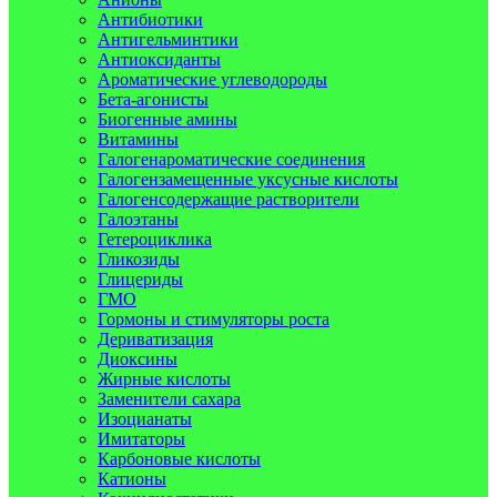
Антибиотики
Антигельминтики
Антиоксиданты
Ароматические углеводороды
Бета-агонисты
Биогенные амины
Витамины
Галогенароматические соединения
Галогензамещенные уксусные кислоты
Галогенсодержащие растворители
Галоэтаны
Гетероциклика
Гликозиды
Глицериды
ГМО
Гормоны и стимуляторы роста
Дериватизация
Диоксины
Жирные кислоты
Заменители сахара
Изоцианаты
Имитаторы
Карбоновые кислоты
Катионы