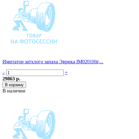
Имитатор затхлого запаха Эврика IM0201Htr,...
–
+
29863 р.
В наличии