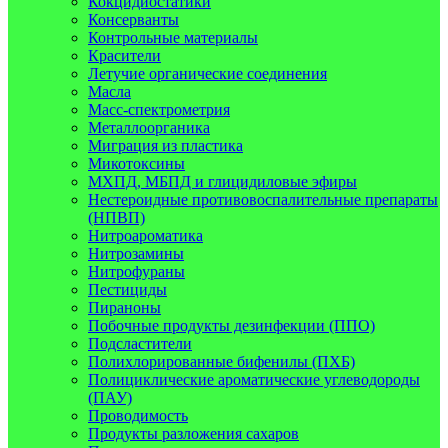
Кокцидиостатики
Консерванты
Контрольные материалы
Красители
Летучие органические соединения
Масла
Масс-спектрометрия
Металлоорганика
Миграция из пластика
Микотоксины
МХПД, МБПД и глицидиловые эфиры
Нестероидные противовоспалительные препараты
(НПВП)
Нитроароматика
Нитрозамины
Нитрофураны
Пестициды
Пираноны
Побочные продукты дезинфекции (ППО)
Подсластители
Полихлорированные бифенилы (ПХБ)
Полициклические ароматические углеводороды
(ПАУ)
Проводимость
Продукты разложения сахаров