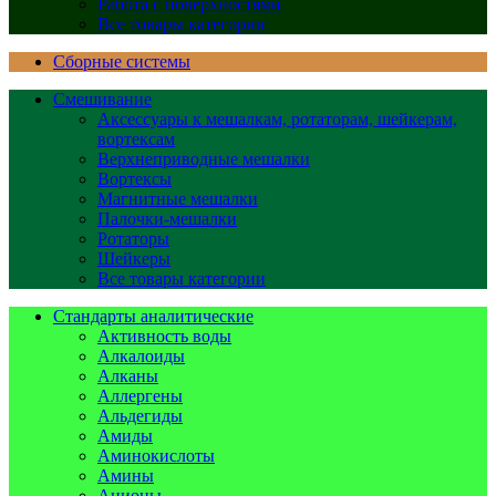
Работа с поверхностями
Все товары категории
Сборные системы
Смешивание
Аксессуары к мешалкам, ротаторам, шейкерам,
вортексам
Верхнеприводные мешалки
Вортексы
Магнитные мешалки
Палочки-мешалки
Ротаторы
Шейкеры
Все товары категории
Стандарты аналитические
Активность воды
Алкалоиды
Алканы
Аллергены
Альдегиды
Амиды
Аминокислоты
Амины
Анионы