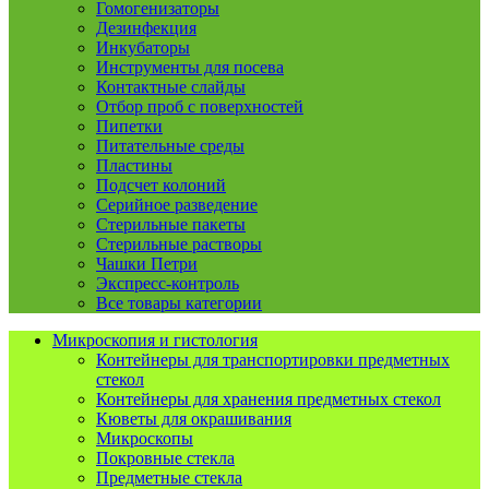
Гомогенизаторы
Дезинфекция
Инкубаторы
Инструменты для посева
Контактные слайды
Отбор проб с поверхностей
Пипетки
Питательные среды
Пластины
Подсчет колоний
Серийное разведение
Стерильные пакеты
Стерильные растворы
Чашки Петри
Экспресс-контроль
Все товары категории
Микроскопия и гистология
Контейнеры для транспортировки предметных
стекол
Контейнеры для хранения предметных стекол
Кюветы для окрашивания
Микроскопы
Покровные стекла
Предметные стекла