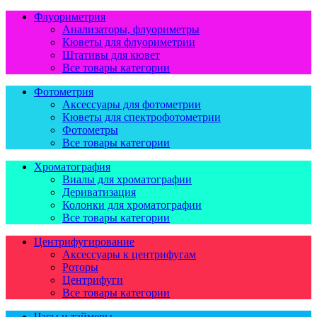
Флуориметрия
Анализаторы, флуориметры
Кюветы для флуориметрии
Штативы для кювет
Все товары категории
Фотометрия
Аксессуары для фотометрии
Кюветы для спектрофотометрии
Фотометры
Все товары категории
Хроматография
Виалы для хроматографии
Дериватизация
Колонки для хроматографии
Все товары категории
Центрифугирование
Аксессуары к центрифугам
Роторы
Центрифуги
Все товары категории
Часы и таймеры