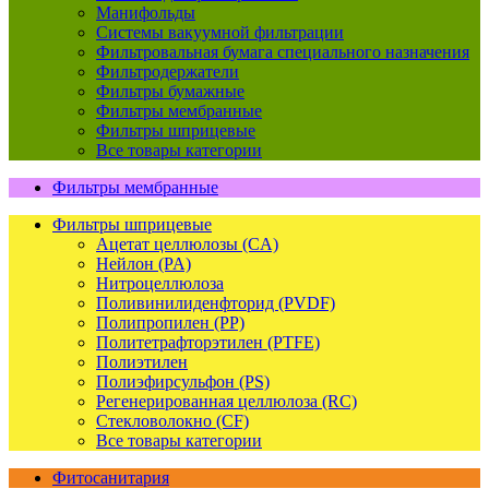
Манифольды
Системы вакуумной фильтрации
Фильтровальная бумага специального назначения
Фильтродержатели
Фильтры бумажные
Фильтры мембранные
Фильтры шприцевые
Все товары категории
Фильтры мембранные
Фильтры шприцевые
Ацетат целлюлозы (CA)
Нейлон (PA)
Нитроцеллюлоза
Поливинилиденфторид (PVDF)
Полипропилен (PP)
Политетрафторэтилен (PTFE)
Полиэтилен
Полиэфирсульфон (PS)
Регенерированная целлюлоза (RC)
Стекловолокно (CF)
Все товары категории
Фитосанитария