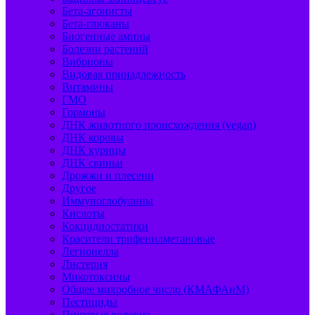
Бета-агонисты
Бета-глюканы
Биогенные амины
Болезни растений
Вибрионы
Видовая принадлежность
Витамины
ГМО
Гормоны
ДНК животного происхождения (vegan)
ДНК коровы
ДНК курицы
ДНК свиньи
Дрожжи и плесени
Другое
Иммуноглобулины
Кислоты
Кокцидиостатики
Красители трифенилметановые
Легионелла
Листерия
Микотоксины
Общее микробное число (КМАФАнМ)
Пестициды
Пищевые волокна