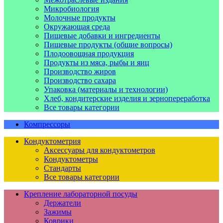
Микробиология
Молочные продукты
Окружающая среда
Пищевые добавки и ингредиенты
Пищевые продукты (общие вопросы)
Плодоовощная продукция
Продукты из мяса, рыбы и яиц
Производство жиров
Производство сахара
Упаковка (материалы и технологии)
Хлеб, кондитерские изделия и зернопереработка
Все товары категории
Компрессоры
Кондуктометрия
Аксессуары для кондуктометров
Кондуктометры
Стандарты
Все товары категории
Крепление лабораторной посуды
Держатели
Зажимы
Коврики