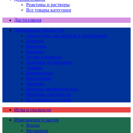
Реактивы и растворы
Все товары категории
Дистилляция
Дозирование жидкостей
Аксессуары для пипеток и пипетаторов
Бюретки
Ванночки
Воронки
Груши и шприцы
Дозаторы бутылочные
Зажимы
Наконечники
Пипетаторы
Пипетки
Пипетки автоматические
Штативы для пипеток
Все товары категории
Иглы и скальпели
Измельчение и рассев
Виалы
Мельницы