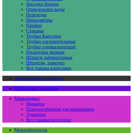
Насадки Вюрца
Определение воды
Переходы
Пикнометры
Пробки
Стаканы
Трубки Карстена
Трубки соединительные
Трубки хлоркальциевые
Цилиндры мерные
Шланги лабораторные
Шпатели, ложечки
Все товары категории
Лабораторные журналы
Магнитная сепарация
Маркировка
Маркеры
Приспособления для маркировки
Этикетки
Все товары категории
Микробиология