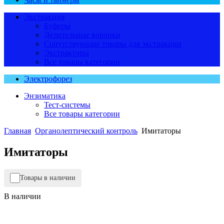
Экстракция
Буферы
Делительные воронки
Сопутствующие товары для экстракции
Экстракторы
Все товары категории
Электрофорез
Энзиматика
Тест-системы
Все товары категории
Главная
Органолептический контроль
Имитаторы
Имитаторы
Товары в наличии
В наличии