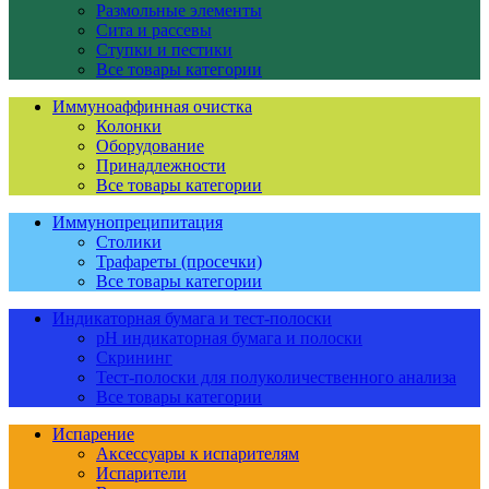
Размольные элементы
Сита и рассевы
Ступки и пестики
Все товары категории
Иммуноаффинная очистка
Колонки
Оборудование
Принадлежности
Все товары категории
Иммунопреципитация
Столики
Трафареты (просечки)
Все товары категории
Индикаторная бумага и тест-полоски
pH индикаторная бумага и полоски
Скрининг
Тест-полоски для полуколичественного анализа
Все товары категории
Испарение
Аксессуары к испарителям
Испарители