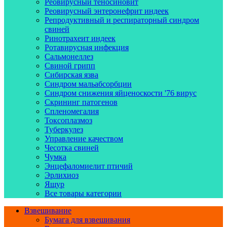
Реовирусный теносиновит
Реовирусный энтеронефрит индеек
Репродуктивный и респираторный синдром
свиней
Ринотрахеит индеек
Ротавирусная инфекция
Сальмонеллез
Свиной грипп
Сибирская язва
Синдром мальабсорбции
Синдром снижения яйценоскости '76 вирус
Скрининг патогенов
Спленомегалия
Токсоплазмоз
Туберкулез
Управление качеством
Чесотка свиней
Чумка
Энцефаломиелит птичий
Эрлихиоз
Ящур
Все товары категории
Взвешивание
Бумага для взвешивания