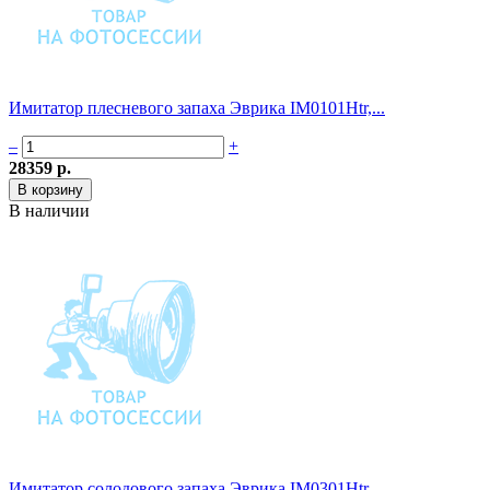
Имитатор плесневого запаха Эврика IM0101Htr,...
–
+
28359 р.
В наличии
Имитатор солодового запаха Эврика IM0301Htr,...