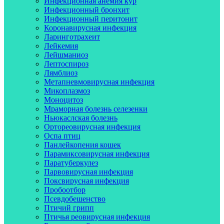
Инфекционная анемия кур
Инфекционный бронхит
Инфекционный перитонит
Коронавирусная инфекция
Ларинготрахеит
Лейкемия
Лейшманиоз
Лептоспироз
Лямблиоз
Метапневмовирусная инфекция
Микоплазмоз
Моноцитоз
Мраморная болезнь селезенки
Ньюкаслская болезнь
Ортореовирусная инфекция
Оспа птиц
Панлейкопения кошек
Парамиксовирусная инфекция
Паратуберкулез
Парвовирусная инфекция
Поксвирусная инфекция
Пробоотбор
Псевдобешенство
Птичий грипп
Птичья реовирусная инфекция