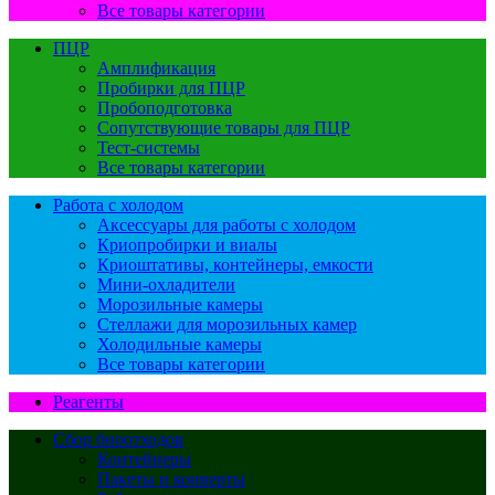
Все товары категории
ПЦР
Амплификация
Пробирки для ПЦР
Пробоподготовка
Сопутствующие товары для ПЦР
Тест-системы
Все товары категории
Работа с холодом
Аксессуары для работы с холодом
Криопробирки и виалы
Криоштативы, контейнеры, емкости
Мини-охладители
Морозильные камеры
Стеллажи для морозильных камер
Холодильные камеры
Все товары категории
Реагенты
Сбор биоотходов
Контейнеры
Пакеты и конверты