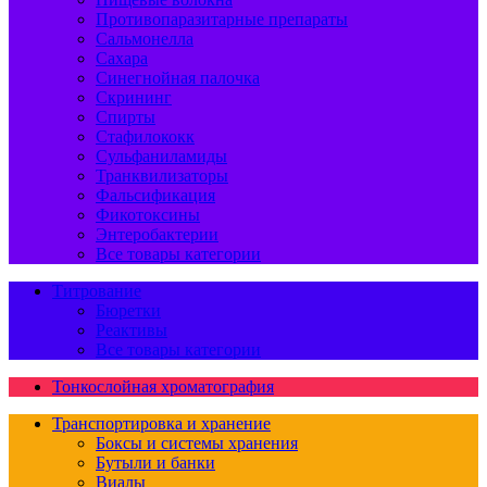
Противопаразитарные препараты
Сальмонелла
Сахара
Синегнойная палочка
Скрининг
Спирты
Стафилококк
Сульфаниламиды
Транквилизаторы
Фальсификация
Фикотоксины
Энтеробактерии
Все товары категории
Титрование
Бюретки
Реактивы
Все товары категории
Тонкослойная хроматография
Транспортировка и хранение
Боксы и системы хранения
Бутыли и банки
Виалы