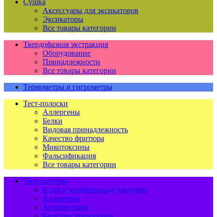
Сушка
Аксессуары для эксикаторов
Эксикаторы
Все товары категории
Твердофазная экстракция
Оборудование
Принадлежности
Все товары категории
Термометры и гигрометры
Тест-полоски
Аллергены
Белки
Видовая принадлежность
Качество фритюра
Микотоксины
Фальсификация
Все товары категории
Тест-системы
E.coli и колиформные бактерии
Аллергены
Антибиотики
Бациллы эхиноцереус