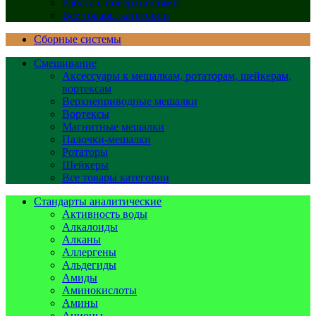
Работа с поверхностями
Все товары категории
Сборные системы
Смешивание
Аксессуары к мешалкам, ротаторам, шейкерам,
вортексам
Верхнеприводные мешалки
Вортексы
Магнитные мешалки
Палочки-мешалки
Ротаторы
Шейкеры
Все товары категории
Стандарты аналитические
Активность воды
Алкалоиды
Алканы
Аллергены
Альдегиды
Амиды
Аминокислоты
Амины
Анионы