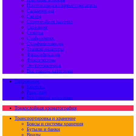
Противопаразитарные препараты
Сальмонелла
Сахара
Синегнойная палочка
Скрининг
Спирты
Стафилококк
Сульфаниламиды
Транквилизаторы
Фальсификация
Фикотоксины
Энтеробактерии
Все товары категории
Титрование
Бюретки
Реактивы
Все товары категории
Тонкослойная хроматография
Транспортировка и хранение
Боксы и системы хранения
Бутыли и банки
Виалы