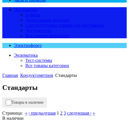
Экстракция
Буферы
Делительные воронки
Сопутствующие товары для экстракции
Экстракторы
Все товары категории
Электрофорез
Энзиматика
Тест-системы
Все товары категории
Главная
Кондуктометрия
Стандарты
Стандарты
Товары в наличии
Страница:
«
‹ предыдущая
1
2
3
следующая ›
»
В наличии