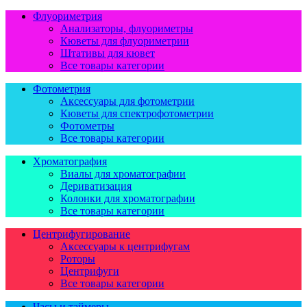
Флуориметрия
Анализаторы, флуориметры
Кюветы для флуориметрии
Штативы для кювет
Все товары категории
Фотометрия
Аксессуары для фотометрии
Кюветы для спектрофотометрии
Фотометры
Все товары категории
Хроматография
Виалы для хроматографии
Дериватизация
Колонки для хроматографии
Все товары категории
Центрифугирование
Аксессуары к центрифугам
Роторы
Центрифуги
Все товары категории
Часы и таймеры