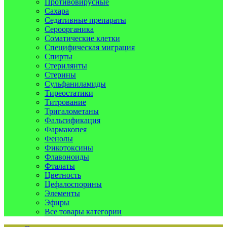
Противовирусные
Сахара
Седативные препараты
Сероорганика
Соматические клетки
Специфическая миграция
Спирты
Стерилянты
Стерины
Сульфаниламиды
Тиреостатики
Титрование
Тригалометаны
Фальсификация
Фармакопея
Фенолы
Фикотоксины
Флавоноиды
Фталаты
Цветность
Цефалоспорины
Элементы
Эфиры
Все товары категории