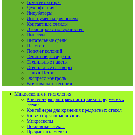
Гомогенизаторы
Дезинфекция
Инкубаторы
Инструменты для посева
Контактные слайды
Отбор проб с поверхностей
Пипетки
Питательные среды
Пластины
Подсчет колоний
Серийное разведение
Стерильные пакеты
Стерильные растворы
Чашки Петри
Экспресс-контроль
Все товары категории
Микроскопия и гистология
Контейнеры для транспортировки предметных
стекол
Контейнеры для хранения предметных стекол
Кюветы для окрашивания
Микроскопы
Покровные стекла
Предметные стекла