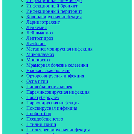
Инфекционная анемия кур
Инфекционный бронхит
Инфекционный перитонит
Коронавирусная инфекция
Ларинготрахеит
Лейкемия
Лейшманиоз
Лептоспироз
Лямблиоз
Метапневмовирусная инфекция
Микоплазмоз
Моноцитоз
Мраморная болезнь селезенки
Ньюкаслская болезнь
Ортореовирусная инфекция
Оспа птиц
Панлейкопения кошек
Парамиксовирусная инфекция
Паратуберкулез
Парвовирусная инфекция
Поксвирусная инфекция
Пробоотбор
Псевдобешенство
Птичий грипп
Птичья реовирусная инфекция