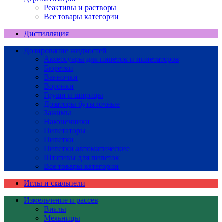
Реактивы и растворы
Все товары категории
Дистилляция
Дозирование жидкостей
Аксессуары для пипеток и пипетаторов
Бюретки
Ванночки
Воронки
Груши и шприцы
Дозаторы бутылочные
Зажимы
Наконечники
Пипетаторы
Пипетки
Пипетки автоматические
Штативы для пипеток
Все товары категории
Иглы и скальпели
Измельчение и рассев
Виалы
Мельницы