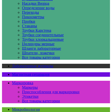
Насадки Вюрца
Определение воды
Переходы
Пикнометры
Пробки
Стаканы
Трубки Карстена
Трубки соединительные
Трубки хлоркальциевые
Цилиндры мерные
Шланги лабораторные
Шпатели, ложечки
Все товары категории
Лабораторные журналы
Магнитная сепарация
Маркировка
Маркеры
Приспособления для маркировки
Этикетки
Все товары категории
Микробиология