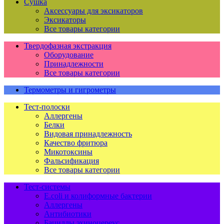
Сушка
Аксессуары для эксикаторов
Эксикаторы
Все товары категории
Твердофазная экстракция
Оборудование
Принадлежности
Все товары категории
Термометры и гигрометры
Тест-полоски
Аллергены
Белки
Видовая принадлежность
Качество фритюра
Микотоксины
Фальсификация
Все товары категории
Тест-системы
E.coli и колиформные бактерии
Аллергены
Антибиотики
Бациллы эхиноцереус