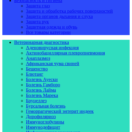
Безопасность и гигиена
Защита глаз
Защита и обработка рабочих поверхностей
Защита органов дыхания и слуха
Защита рук
Защитная одежда и обувь
Все товары категории
Ветеринарная диагностика
Аденовирусная инфекция
Актинобациллярная плевропневмония
Анаплазмоз
Африканская чума свиней
Бешенство
Блютанг
Болезнь Ауески
Болезнь Гамборо
Болезнь Лайма
Болезнь Марека
Бруцеллез
Бурсальная болезнь
Геморрагический энтерит индеек
Дирофиляриоз
Иммуноглобулины
Иммунодефицит