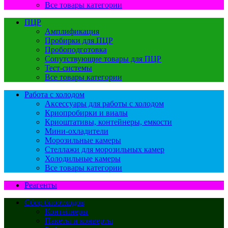
Все товары категории
ПЦР
Амплификация
Пробирки для ПЦР
Пробоподготовка
Сопутствующие товары для ПЦР
Тест-системы
Все товары категории
Работа с холодом
Аксессуары для работы с холодом
Криопробирки и виалы
Криоштативы, контейнеры, емкости
Мини-охладители
Морозильные камеры
Стеллажи для морозильных камер
Холодильные камеры
Все товары категории
Реагенты
Сбор биоотходов
Контейнеры
Пакеты и конверты