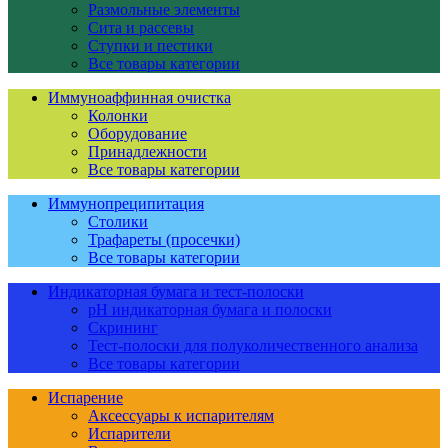
Размольные элементы
Сита и рассевы
Ступки и пестики
Все товары категории
Иммуноаффинная очистка
Колонки
Оборудование
Принадлежности
Все товары категории
Иммунопреципитация
Столики
Трафареты (просечки)
Все товары категории
Индикаторная бумага и тест-полоски
pH индикаторная бумага и полоски
Скрининг
Тест-полоски для полуколичественного анализа
Все товары категории
Испарение
Аксессуары к испарителям
Испарители