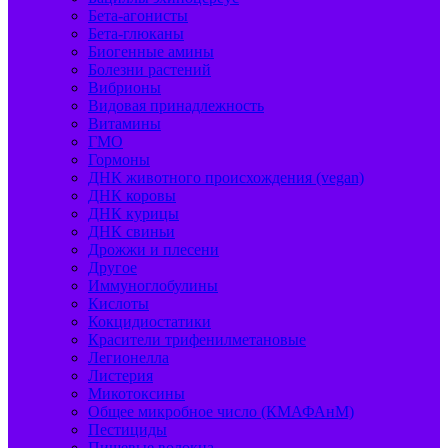
Бета-агонисты
Бета-глюканы
Биогенные амины
Болезни растений
Вибрионы
Видовая принадлежность
Витамины
ГМО
Гормоны
ДНК животного происхождения (vegan)
ДНК коровы
ДНК курицы
ДНК свиньи
Дрожжи и плесени
Другое
Иммуноглобулины
Кислоты
Кокцидиостатики
Красители трифенилметановые
Легионелла
Листерия
Микотоксины
Общее микробное число (КМАФАнМ)
Пестициды
Пищевые волокна