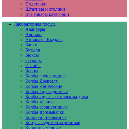
Подставки
Штативы и столики
Все товары категории
Лабораторная посуда
Адаптеры
Алонжи
Аппараты Кьедаля
Банки
Бутыли
Бюксы
Затворы
Изгибы
Керны
Колбы грушевидные
Колбы Дрекселя
Колбы конические
Колбы круглодонные
Колбы круглые с плоским дном
Колбы мерные
Колбы сердцевидные
Колбы-промывалки
Колпаки стеклянные
Конусы седиментационные
Кувшины мерные