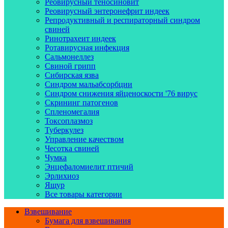
Реовирусный теносиновит
Реовирусный энтеронефрит индеек
Репродуктивный и респираторный синдром
свиней
Ринотрахеит индеек
Ротавирусная инфекция
Сальмонеллез
Свиной грипп
Сибирская язва
Синдром мальабсорбции
Синдром снижения яйценоскости '76 вирус
Скрининг патогенов
Спленомегалия
Токсоплазмоз
Туберкулез
Управление качеством
Чесотка свиней
Чумка
Энцефаломиелит птичий
Эрлихиоз
Ящур
Все товары категории
Взвешивание
Бумага для взвешивания