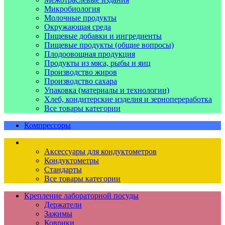
Микробиология
Молочные продукты
Окружающая среда
Пищевые добавки и ингредиенты
Пищевые продукты (общие вопросы)
Плодоовощная продукция
Продукты из мяса, рыбы и яиц
Производство жиров
Производство сахара
Упаковка (материалы и технологии)
Хлеб, кондитерские изделия и зернопереработка
Все товары категории
Компрессоры
Кондуктометрия
Аксессуары для кондуктометров
Кондуктометры
Стандарты
Все товары категории
Крепление лабораторной посуды
Держатели
Зажимы
Коврики