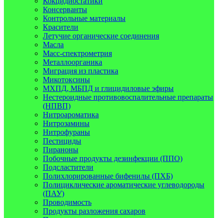
Кокцидиостатики
Консерванты
Контрольные материалы
Красители
Летучие органические соединения
Масла
Масс-спектрометрия
Металлоорганика
Миграция из пластика
Микотоксины
МХПД, МБПД и глицидиловые эфиры
Нестероидные противовоспалительные препараты
(НПВП)
Нитроароматика
Нитрозамины
Нитрофураны
Пестициды
Пираноны
Побочные продукты дезинфекции (ППО)
Подсластители
Полихлорированные бифенилы (ПХБ)
Полициклические ароматические углеводороды
(ПАУ)
Проводимость
Продукты разложения сахаров