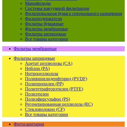
Манифольды
Системы вакуумной фильтрации
Фильтровальная бумага специального назначения
Фильтродержатели
Фильтры бумажные
Фильтры мембранные
Фильтры шприцевые
Все товары категории
Фильтры мембранные
Фильтры шприцевые
Ацетат целлюлозы (CA)
Нейлон (PA)
Нитроцеллюлоза
Поливинилиденфторид (PVDF)
Полипропилен (PP)
Политетрафторэтилен (PTFE)
Полиэтилен
Полиэфирсульфон (PS)
Регенерированная целлюлоза (RC)
Стекловолокно (CF)
Все товары категории
Фитосанитария