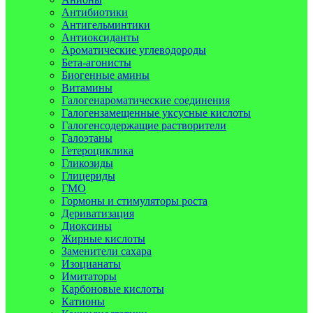
Антибиотики
Антигельминтики
Антиоксиданты
Ароматические углеводороды
Бета-агонисты
Биогенные амины
Витамины
Галогенароматические соединения
Галогензамещенные уксусные кислоты
Галогенсодержащие растворители
Галоэтаны
Гетероциклика
Гликозиды
Глицериды
ГМО
Гормоны и стимуляторы роста
Дериватизация
Диоксины
Жирные кислоты
Заменители сахара
Изоцианаты
Имитаторы
Карбоновые кислоты
Катионы