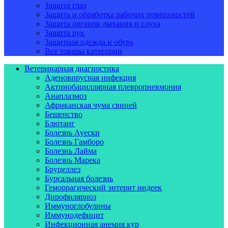
Защита глаз
Защита и обработка рабочих поверхностей
Защита органов дыхания и слуха
Защита рук
Защитная одежда и обувь
Все товары категории
Ветеринарная диагностика
Аденовирусная инфекция
Актинобациллярная плевропневмония
Анаплазмоз
Африканская чума свиней
Бешенство
Блютанг
Болезнь Ауески
Болезнь Гамборо
Болезнь Лайма
Болезнь Марека
Бруцеллез
Бурсальная болезнь
Геморрагический энтерит индеек
Дирофиляриоз
Иммуноглобулины
Иммунодефицит
Инфекционная анемия кур