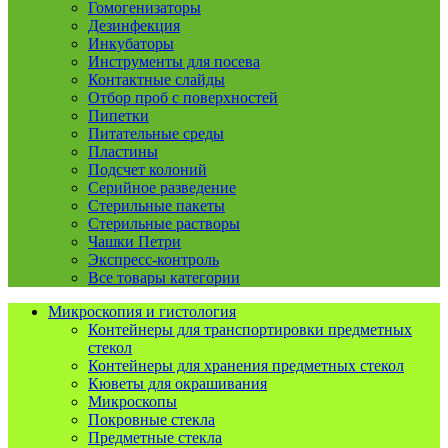
Гомогенизаторы
Дезинфекция
Инкубаторы
Инструменты для посева
Контактные слайды
Отбор проб с поверхностей
Пипетки
Питательные среды
Пластины
Подсчет колоний
Серийное разведение
Стерильные пакеты
Стерильные растворы
Чашки Петри
Экспресс-контроль
Все товары категории
Микроскопия и гистология
Контейнеры для транспортировки предметных
стекол
Контейнеры для хранения предметных стекол
Кюветы для окрашивания
Микроскопы
Покровные стекла
Предметные стекла