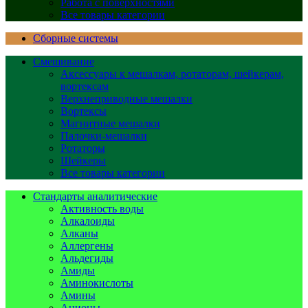
Работа с поверхностями
Все товары категории
Сборные системы
Смешивание
Аксессуары к мешалкам, ротаторам, шейкерам,
вортексам
Верхнеприводные мешалки
Вортексы
Магнитные мешалки
Палочки-мешалки
Ротаторы
Шейкеры
Все товары категории
Стандарты аналитические
Активность воды
Алкалоиды
Алканы
Аллергены
Альдегиды
Амиды
Аминокислоты
Амины
Анионы