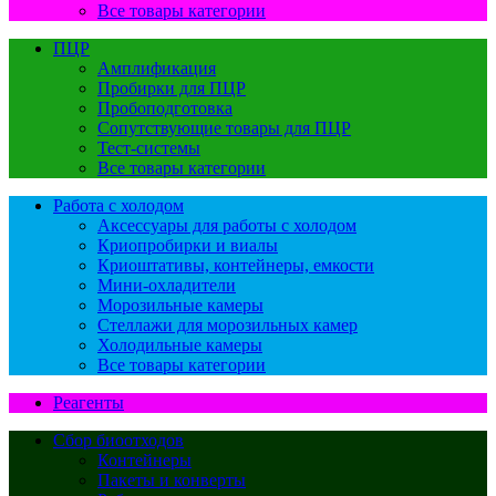
Все товары категории
ПЦР
Амплификация
Пробирки для ПЦР
Пробоподготовка
Сопутствующие товары для ПЦР
Тест-системы
Все товары категории
Работа с холодом
Аксессуары для работы с холодом
Криопробирки и виалы
Криоштативы, контейнеры, емкости
Мини-охладители
Морозильные камеры
Стеллажи для морозильных камер
Холодильные камеры
Все товары категории
Реагенты
Сбор биоотходов
Контейнеры
Пакеты и конверты