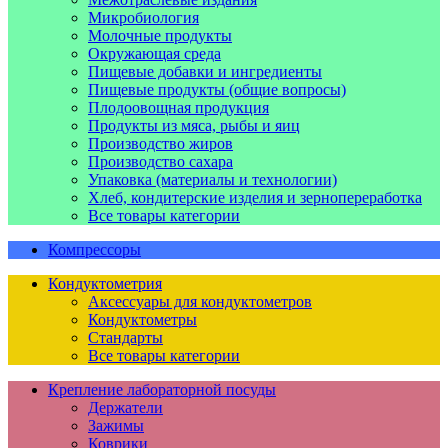
Микробиология
Молочные продукты
Окружающая среда
Пищевые добавки и ингредиенты
Пищевые продукты (общие вопросы)
Плодоовощная продукция
Продукты из мяса, рыбы и яиц
Производство жиров
Производство сахара
Упаковка (материалы и технологии)
Хлеб, кондитерские изделия и зернопереработка
Все товары категории
Компрессоры
Кондуктометрия
Аксессуары для кондуктометров
Кондуктометры
Стандарты
Все товары категории
Крепление лабораторной посуды
Держатели
Зажимы
Коврики