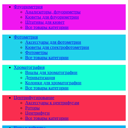
Флуориметрия
Анализаторы, флуориметры
Кюветы для флуориметрии
Штативы для кювет
Все товары категории
Фотометрия
Аксессуары для фотометрии
Кюветы для спектрофотометрии
Фотометры
Все товары категории
Хроматография
Виалы для хроматографии
Дериватизация
Колонки для хроматографии
Все товары категории
Центрифугирование
Аксессуары к центрифугам
Роторы
Центрифуги
Все товары категории
Часы и таймеры