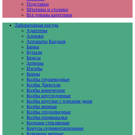
Подставки
Штативы и столики
Все товары категории
Лабораторная посуда
Адаптеры
Алонжи
Аппараты Кьедаля
Банки
Бутыли
Бюксы
Затворы
Изгибы
Керны
Колбы грушевидные
Колбы Дрекселя
Колбы конические
Колбы круглодонные
Колбы круглые с плоским дном
Колбы мерные
Колбы сердцевидные
Колбы-промывалки
Колпаки стеклянные
Конусы седиментационные
Кувшины мерные