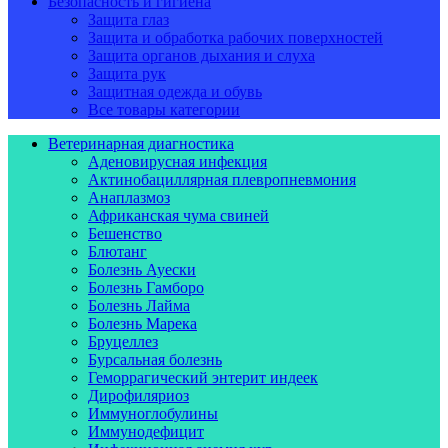
Безопасность и гигиена
Защита глаз
Защита и обработка рабочих поверхностей
Защита органов дыхания и слуха
Защита рук
Защитная одежда и обувь
Все товары категории
Ветеринарная диагностика
Аденовирусная инфекция
Актинобациллярная плевропневмония
Анаплазмоз
Африканская чума свиней
Бешенство
Блютанг
Болезнь Ауески
Болезнь Гамборо
Болезнь Лайма
Болезнь Марека
Бруцеллез
Бурсальная болезнь
Геморрагический энтерит индеек
Дирофиляриоз
Иммуноглобулины
Иммунодефицит