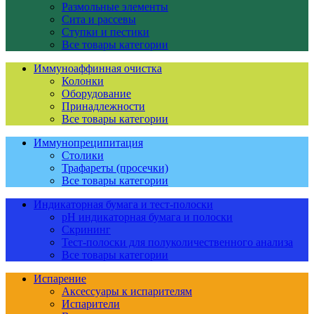
Размольные элементы
Сита и рассевы
Ступки и пестики
Все товары категории
Иммуноаффинная очистка
Колонки
Оборудование
Принадлежности
Все товары категории
Иммунопреципитация
Столики
Трафареты (просечки)
Все товары категории
Индикаторная бумага и тест-полоски
pH индикаторная бумага и полоски
Скрининг
Тест-полоски для полуколичественного анализа
Все товары категории
Испарение
Аксессуары к испарителям
Испарители