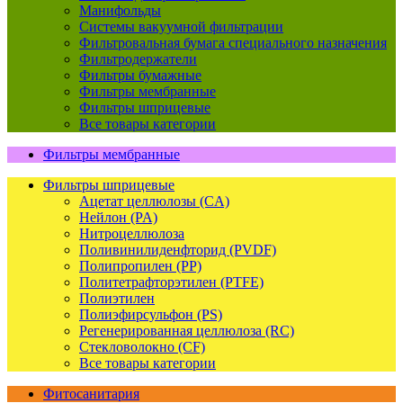
Манифольды
Системы вакуумной фильтрации
Фильтровальная бумага специального назначения
Фильтродержатели
Фильтры бумажные
Фильтры мембранные
Фильтры шприцевые
Все товары категории
Фильтры мембранные
Фильтры шприцевые
Ацетат целлюлозы (CA)
Нейлон (PA)
Нитроцеллюлоза
Поливинилиденфторид (PVDF)
Полипропилен (PP)
Политетрафторэтилен (PTFE)
Полиэтилен
Полиэфирсульфон (PS)
Регенерированная целлюлоза (RC)
Стекловолокно (CF)
Все товары категории
Фитосанитария