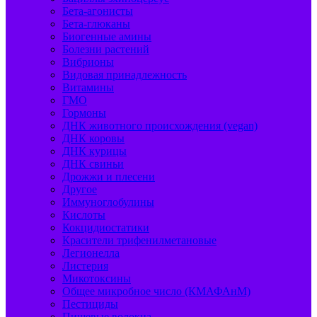
Бета-агонисты
Бета-глюканы
Биогенные амины
Болезни растений
Вибрионы
Видовая принадлежность
Витамины
ГМО
Гормоны
ДНК животного происхождения (vegan)
ДНК коровы
ДНК курицы
ДНК свиньи
Дрожжи и плесени
Другое
Иммуноглобулины
Кислоты
Кокцидиостатики
Красители трифенилметановые
Легионелла
Листерия
Микотоксины
Общее микробное число (КМАФАнМ)
Пестициды
Пищевые волокна