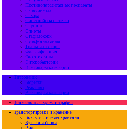
Противопаразитарные препараты
Сальмонелла
Сахара
Синегнойная палочка
Скрининг
Спирты
Стафилококк
Сульфаниламиды
Транквилизаторы
Фальсификация
Фикотоксины
Энтеробактерии
Все товары категории
Титрование
Бюретки
Реактивы
Все товары категории
Тонкослойная хроматография
Транспортировка и хранение
Боксы и системы хранения
Бутыли и банки
Виалы