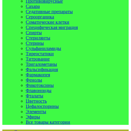
Противовирусные
Сахара
Седативные препараты
Сероорганика
Соматические клетки
Специфическая миграция
Спирты
Стерилянты
Стерины
Сульфаниламиды
Тиреостатики
Титрование
Тригалометаны
Фальсификация
Фармакопея
Фенолы
Фикотоксины
Флавоноиды
Фталаты
Цветность
Цефалоспорины
Элементы
Эфиры
Все товары категории