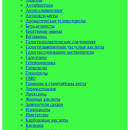
Антибиотики
Антигельминтики
Антиоксиданты
Ароматические углеводороды
Бета-агонисты
Биогенные амины
Витамины
Галогенароматические соединения
Галогензамещенные уксусные кислоты
Галогенсодержащие растворители
Галоэтаны
Гетероциклика
Гликозиды
Глицериды
ГМО
Гормоны и стимуляторы роста
Дериватизация
Диоксины
Жирные кислоты
Заменители сахара
Изоцианаты
Имитаторы
Карбоновые кислоты
Катионы