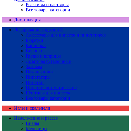
Реактивы и растворы
Все товары категории
Дистилляция
Дозирование жидкостей
Аксессуары для пипеток и пипетаторов
Бюретки
Ванночки
Воронки
Груши и шприцы
Дозаторы бутылочные
Зажимы
Наконечники
Пипетаторы
Пипетки
Пипетки автоматические
Штативы для пипеток
Все товары категории
Иглы и скальпели
Измельчение и рассев
Виалы
Мельницы