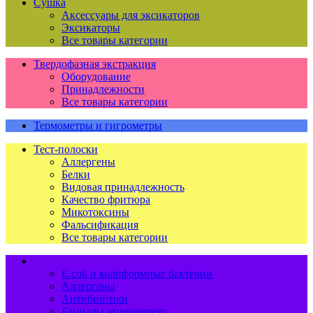
Сушка
Аксессуары для эксикаторов
Эксикаторы
Все товары категории
Твердофазная экстракция
Оборудование
Принадлежности
Все товары категории
Термометры и гигрометры
Тест-полоски
Аллергены
Белки
Видовая принадлежность
Качество фритюра
Микотоксины
Фальсификация
Все товары категории
Тест-системы
E.coli и колиформные бактерии
Аллергены
Антибиотики
Бациллы эхиноцереус