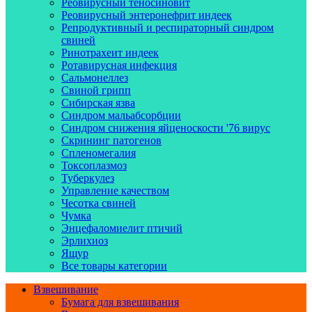
Реовирусный теносиновит
Реовирусный энтеронефрит индеек
Репродуктивный и респираторный синдром
свиней
Ринотрахеит индеек
Ротавирусная инфекция
Сальмонеллез
Свиной грипп
Сибирская язва
Синдром мальабсорбции
Синдром снижения яйценоскости '76 вирус
Скрининг патогенов
Спленомегалия
Токсоплазмоз
Туберкулез
Управление качеством
Чесотка свиней
Чумка
Энцефаломиелит птичий
Эрлихиоз
Ящур
Все товары категории
Взвешивание
Бумага для взвешивания