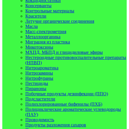
Кокцидиостатики
Консерванты
Контрольные материалы
Красители
Летучие органические соединения
Масла
Масс-спектрометрия
Металлоорганика
Миграция из пластика
Микотоксины
МХПД, МБПД и глицидиловые эфиры
Нестероидные противовоспалительные препараты
(НПВП)
Нитроароматика
Нитрозамины
Нитрофураны
Пестициды
Пираноны
Побочные продукты дезинфекции (ППО)
Подсластители
Полихлорированные бифенилы (ПХБ)
Полициклические ароматические углеводороды
(ПАУ)
Проводимость
Продукты разложения сахаров