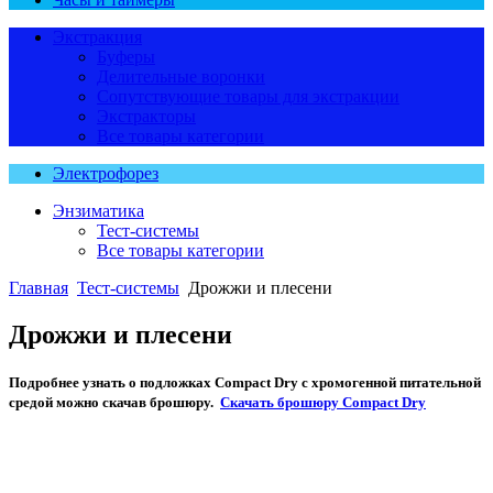
Экстракция
Буферы
Делительные воронки
Сопутствующие товары для экстракции
Экстракторы
Все товары категории
Электрофорез
Энзиматика
Тест-системы
Все товары категории
Главная
Тест-системы
Дрожжи и плесени
Дрожжи и плесени
Подробнее узнать о подложках Compact Dry с хромогенной питательной
средой можно скачав брошюру.
Скачать брошюру Compact Dry