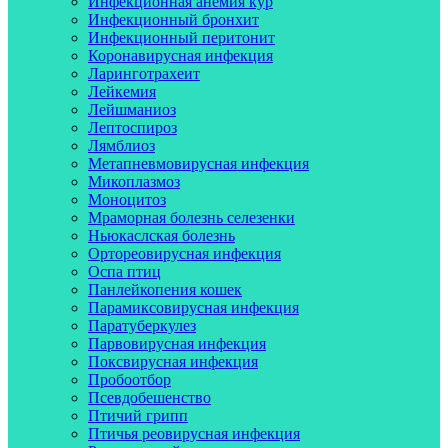
Инфекционная анемия кур
Инфекционный бронхит
Инфекционный перитонит
Коронавирусная инфекция
Ларинготрахеит
Лейкемия
Лейшманиоз
Лептоспироз
Лямблиоз
Метапневмовирусная инфекция
Микоплазмоз
Моноцитоз
Мраморная болезнь селезенки
Ньюкаслская болезнь
Ортореовирусная инфекция
Оспа птиц
Панлейкопения кошек
Парамиксовирусная инфекция
Паратуберкулез
Парвовирусная инфекция
Поксвирусная инфекция
Пробоотбор
Псевдобешенство
Птичий грипп
Птичья реовирусная инфекция