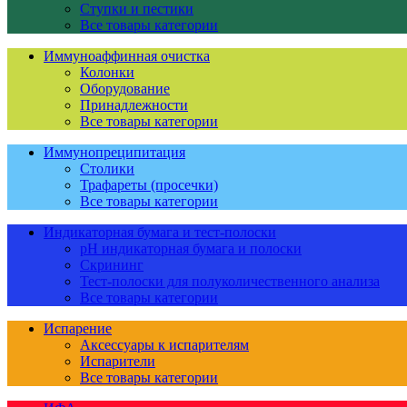
Ступки и пестики
Все товары категории
Иммуноаффинная очистка
Колонки
Оборудование
Принадлежности
Все товары категории
Иммунопреципитация
Столики
Трафареты (просечки)
Все товары категории
Индикаторная бумага и тест-полоски
pH индикаторная бумага и полоски
Скрининг
Тест-полоски для полуколичественного анализа
Все товары категории
Испарение
Аксессуары к испарителям
Испарители
Все товары категории