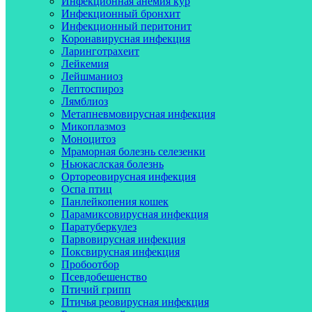
Инфекционная анемия кур
Инфекционный бронхит
Инфекционный перитонит
Коронавирусная инфекция
Ларинготрахеит
Лейкемия
Лейшманиоз
Лептоспироз
Лямблиоз
Метапневмовирусная инфекция
Микоплазмоз
Моноцитоз
Мраморная болезнь селезенки
Ньюкаслская болезнь
Ортореовирусная инфекция
Оспа птиц
Панлейкопения кошек
Парамиксовирусная инфекция
Паратуберкулез
Парвовирусная инфекция
Поксвирусная инфекция
Пробоотбор
Псевдобешенство
Птичий грипп
Птичья реовирусная инфекция