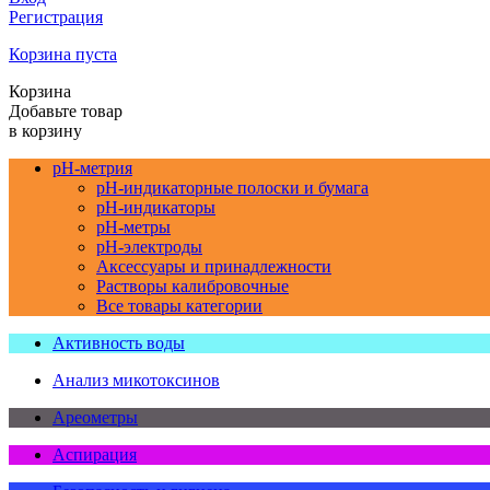
Регистрация
Корзина пуста
Корзина
Добавьте товар
в корзину
pH-метрия
pH-индикаторные полоски и бумага
pH-индикаторы
pH-метры
pH-электроды
Аксессуары и принадлежности
Растворы калибровочные
Все товары категории
Активность воды
Анализ микотоксинов
Ареометры
Аспирация