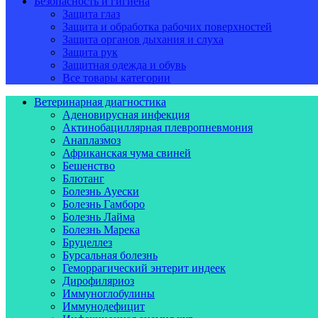
Безопасность и гигиена
Защита глаз
Защита и обработка рабочих поверхностей
Защита органов дыхания и слуха
Защита рук
Защитная одежда и обувь
Все товары категории
Ветеринарная диагностика
Аденовирусная инфекция
Актинобациллярная плевропневмония
Анаплазмоз
Африканская чума свиней
Бешенство
Блютанг
Болезнь Ауески
Болезнь Гамборо
Болезнь Лайма
Болезнь Марека
Бруцеллез
Бурсальная болезнь
Геморрагический энтерит индеек
Дирофиляриоз
Иммуноглобулины
Иммунодефицит