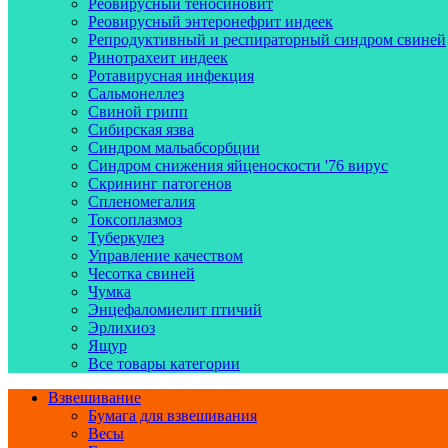
Реовирусный теносиновит
Реовирусный энтеронефрит индеек
Репродуктивный и респираторный синдром свиней
Ринотрахеит индеек
Ротавирусная инфекция
Сальмонеллез
Свиной грипп
Сибирская язва
Синдром мальабсорбции
Синдром снижения яйценоскости '76 вирус
Скрининг патогенов
Спленомегалия
Токсоплазмоз
Туберкулез
Управление качеством
Чесотка свиней
Чумка
Энцефаломиелит птичий
Эрлихиоз
Ящур
Все товары категории
Взвешивание
Бумага для взвешивания
Весы