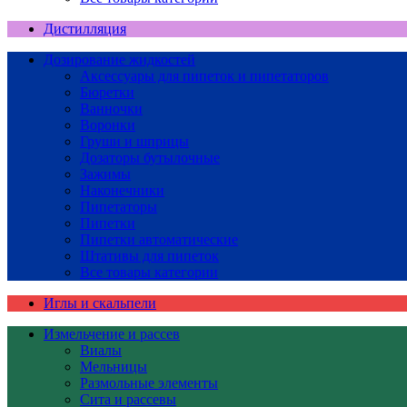
Дистилляция
Дозирование жидкостей
Аксессуары для пипеток и пипетаторов
Бюретки
Ванночки
Воронки
Груши и шприцы
Дозаторы бутылочные
Зажимы
Наконечники
Пипетаторы
Пипетки
Пипетки автоматические
Штативы для пипеток
Все товары категории
Иглы и скальпели
Измельчение и рассев
Виалы
Мельницы
Размольные элементы
Сита и рассевы