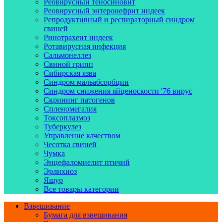
Реовирусный теносиновит
Реовирусный энтеронефрит индеек
Репродуктивный и респираторный синдром
свиней
Ринотрахеит индеек
Ротавирусная инфекция
Сальмонеллез
Свиной грипп
Сибирская язва
Синдром мальабсорбции
Синдром снижения яйценоскости '76 вирус
Скрининг патогенов
Спленомегалия
Токсоплазмоз
Туберкулез
Управление качеством
Чесотка свиней
Чумка
Энцефаломиелит птичий
Эрлихиоз
Ящур
Все товары категории
Взвешивание
Бумага для взвешивания