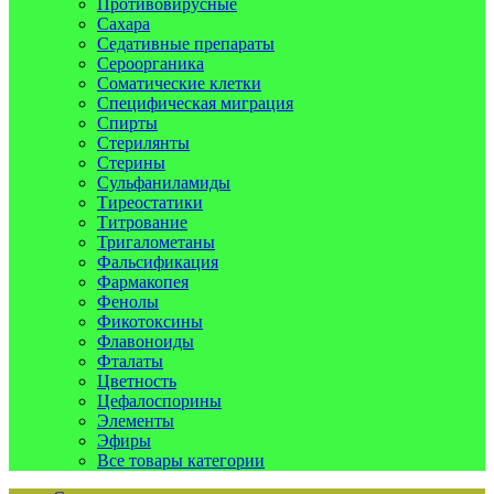
Противовирусные
Сахара
Седативные препараты
Сероорганика
Соматические клетки
Специфическая миграция
Спирты
Стерилянты
Стерины
Сульфаниламиды
Тиреостатики
Титрование
Тригалометаны
Фальсификация
Фармакопея
Фенолы
Фикотоксины
Флавоноиды
Фталаты
Цветность
Цефалоспорины
Элементы
Эфиры
Все товары категории