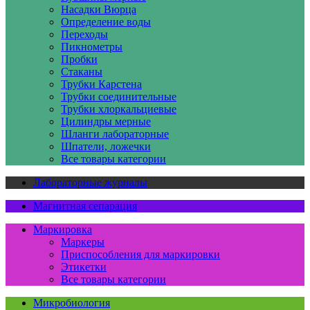
Насадки Вюрца
Определение воды
Переходы
Пикнометры
Пробки
Стаканы
Трубки Карстена
Трубки соединительные
Трубки хлоркальциевые
Цилиндры мерные
Шланги лабораторные
Шпатели, ложечки
Все товары категории
Лабораторные журналы
Магнитная сепарация
Маркировка
Маркеры
Приспособления для маркировки
Этикетки
Все товары категории
Микробиология