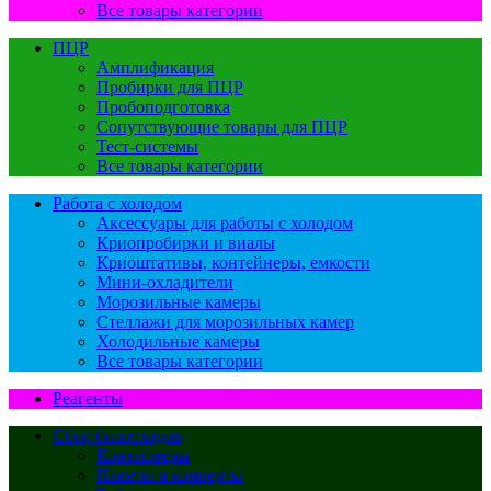
Все товары категории
ПЦР
Амплификация
Пробирки для ПЦР
Пробоподготовка
Сопутствующие товары для ПЦР
Тест-системы
Все товары категории
Работа с холодом
Аксессуары для работы с холодом
Криопробирки и виалы
Криоштативы, контейнеры, емкости
Мини-охладители
Морозильные камеры
Стеллажи для морозильных камер
Холодильные камеры
Все товары категории
Реагенты
Сбор биоотходов
Контейнеры
Пакеты и конверты