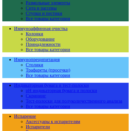
Размольные элементы
Сита и рассевы
Ступки и пестики
Все товары категории
Иммуноаффинная очистка
Колонки
Оборудование
Принадлежности
Все товары категории
Иммунопреципитация
Столики
Трафареты (просечки)
Все товары категории
Индикаторная бумага и тест-полоски
pH индикаторная бумага и полоски
Скрининг
Тест-полоски для полуколичественного анализа
Все товары категории
Испарение
Аксессуары к испарителям
Испарители