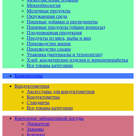
Микробиология
Молочные продукты
Окружающая среда
Пищевые добавки и ингредиенты
Пищевые продукты (общие вопросы)
Плодоовощная продукция
Продукты из мяса, рыбы и яиц
Производство жиров
Производство сахара
Упаковка (материалы и технологии)
Хлеб, кондитерские изделия и зернопереработка
Все товары категории
Компрессоры
Кондуктометрия
Аксессуары для кондуктометров
Кондуктометры
Стандарты
Все товары категории
Крепление лабораторной посуды
Держатели
Зажимы
Коврики