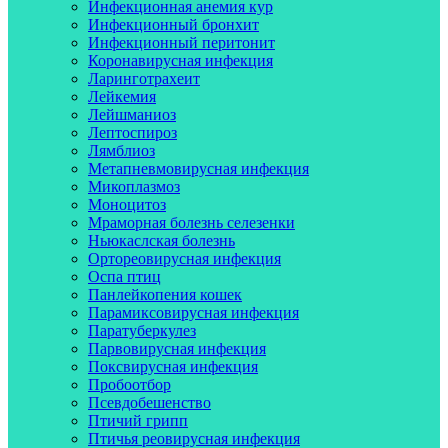
Инфекционная анемия кур
Инфекционный бронхит
Инфекционный перитонит
Коронавирусная инфекция
Ларинготрахеит
Лейкемия
Лейшманиоз
Лептоспироз
Лямблиоз
Метапневмовирусная инфекция
Микоплазмоз
Моноцитоз
Мраморная болезнь селезенки
Ньюкаслская болезнь
Ортореовирусная инфекция
Оспа птиц
Панлейкопения кошек
Парамиксовирусная инфекция
Паратуберкулез
Парвовирусная инфекция
Поксвирусная инфекция
Пробоотбор
Псевдобешенство
Птичий грипп
Птичья реовирусная инфекция