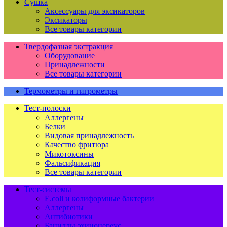
Сушка
Аксессуары для эксикаторов
Эксикаторы
Все товары категории
Твердофазная экстракция
Оборудование
Принадлежности
Все товары категории
Термометры и гигрометры
Тест-полоски
Аллергены
Белки
Видовая принадлежность
Качество фритюра
Микотоксины
Фальсификация
Все товары категории
Тест-системы
E.coli и колиформные бактерии
Аллергены
Антибиотики
Бациллы эхиноцереус