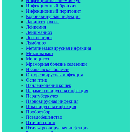
Инфекционная анемия кур
Инфекционный бронхит
Инфекционный перитонит
Коронавирусная инфекция
Ларинготрахеит
Лейкемия
Лейшманиоз
Лептоспироз
Лямблиоз
Метапневмовирусная инфекция
Микоплазмоз
Моноцитоз
Мраморная болезнь селезенки
Ньюкаслская болезнь
Ортореовирусная инфекция
Оспа птиц
Панлейкопения кошек
Парамиксовирусная инфекция
Паратуберкулез
Парвовирусная инфекция
Поксвирусная инфекция
Пробоотбор
Псевдобешенство
Птичий грипп
Птичья реовирусная инфекция