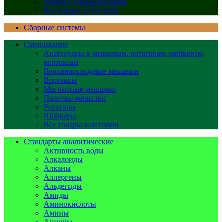
Работа с поверхностями
Все товары категории
Сборные системы
Смешивание
Аксессуары к мешалкам, ротаторам, шейкерам,
вортексам
Верхнеприводные мешалки
Вортексы
Магнитные мешалки
Палочки-мешалки
Ротаторы
Шейкеры
Все товары категории
Стандарты аналитические
Активность воды
Алкалоиды
Алканы
Аллергены
Альдегиды
Амиды
Аминокислоты
Амины
Анионы