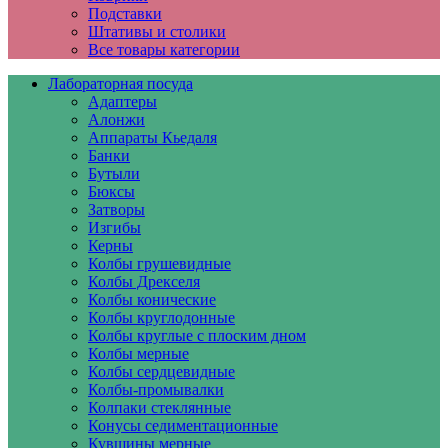
Подставки
Штативы и столики
Все товары категории
Лабораторная посуда
Адаптеры
Алонжи
Аппараты Кьедаля
Банки
Бутыли
Бюксы
Затворы
Изгибы
Керны
Колбы грушевидные
Колбы Дрекселя
Колбы конические
Колбы круглодонные
Колбы круглые с плоским дном
Колбы мерные
Колбы сердцевидные
Колбы-промывалки
Колпаки стеклянные
Конусы седиментационные
Кувшины мерные