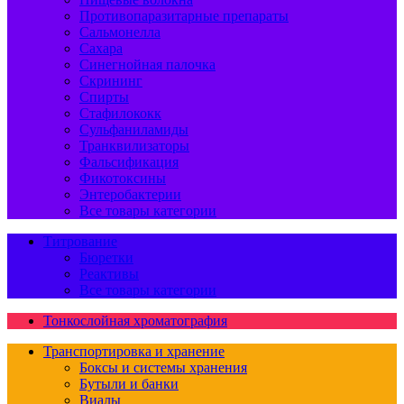
Противопаразитарные препараты
Сальмонелла
Сахара
Синегнойная палочка
Скрининг
Спирты
Стафилококк
Сульфаниламиды
Транквилизаторы
Фальсификация
Фикотоксины
Энтеробактерии
Все товары категории
Титрование
Бюретки
Реактивы
Все товары категории
Тонкослойная хроматография
Транспортировка и хранение
Боксы и системы хранения
Бутыли и банки
Виалы