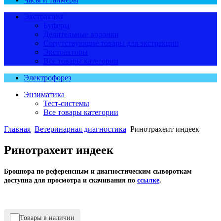
Экстракция
Буферы
Делительные воронки
Сопутствующие товары для экстракции
Экстракторы
Все товары категории
Электрофорез
Энзиматика
Тест-системы
Все товары категории
Главная
Ветеринарная диагностика
Ринотрахеит индеек
Ринотрахеит индеек
Брошюра по референсным и диагностическим сывороткам
доступна для просмотра и скачивания
по
ссылке
.
Товары в наличии