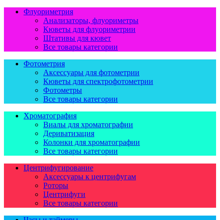
Флуориметрия
Анализаторы, флуориметры
Кюветы для флуориметрии
Штативы для кювет
Все товары категории
Фотометрия
Аксессуары для фотометрии
Кюветы для спектрофотометрии
Фотометры
Все товары категории
Хроматография
Виалы для хроматографии
Дериватизация
Колонки для хроматографии
Все товары категории
Центрифугирование
Аксессуары к центрифугам
Роторы
Центрифуги
Все товары категории
Часы и таймеры