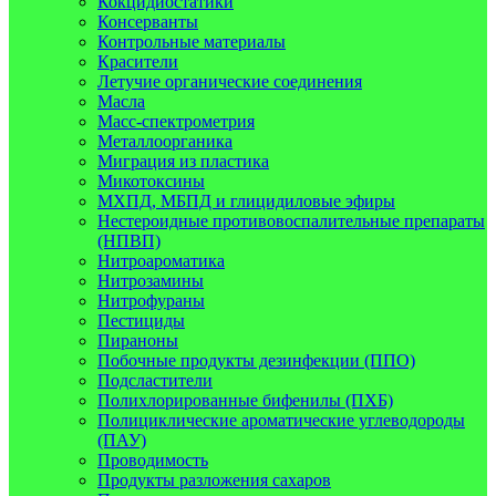
Кокцидиостатики
Консерванты
Контрольные материалы
Красители
Летучие органические соединения
Масла
Масс-спектрометрия
Металлоорганика
Миграция из пластика
Микотоксины
МХПД, МБПД и глицидиловые эфиры
Нестероидные противовоспалительные препараты
(НПВП)
Нитроароматика
Нитрозамины
Нитрофураны
Пестициды
Пираноны
Побочные продукты дезинфекции (ППО)
Подсластители
Полихлорированные бифенилы (ПХБ)
Полициклические ароматические углеводороды
(ПАУ)
Проводимость
Продукты разложения сахаров