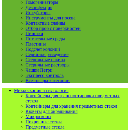
Гомогенизаторы
Дезинфекция
Инкубаторы
Инструменты для посева
Контактные слайды
Отбор проб с поверхностей
Пипетки
Питательные среды
Пластины
Подсчет колоний
Серийное разведение
Стерильные пакеты
Стерильные растворы
Чашки Петри
Экспресс-контроль
Все товары категории
Микроскопия и гистология
Контейнеры для транспортировки предметных
стекол
Контейнеры для хранения предметных стекол
Кюветы для окрашивания
Микроскопы
Покровные стекла
Предметные стекла