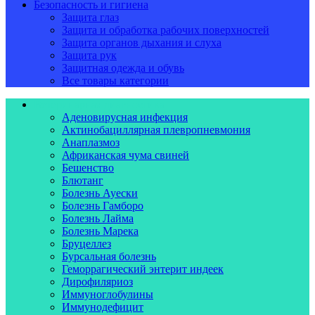
Безопасность и гигиена
Защита глаз
Защита и обработка рабочих поверхностей
Защита органов дыхания и слуха
Защита рук
Защитная одежда и обувь
Все товары категории
Ветеринарная диагностика
Аденовирусная инфекция
Актинобациллярная плевропневмония
Анаплазмоз
Африканская чума свиней
Бешенство
Блютанг
Болезнь Ауески
Болезнь Гамборо
Болезнь Лайма
Болезнь Марека
Бруцеллез
Бурсальная болезнь
Геморрагический энтерит индеек
Дирофиляриоз
Иммуноглобулины
Иммунодефицит