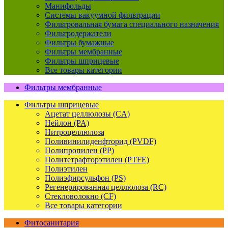
Манифольды
Системы вакуумной фильтрации
Фильтровальная бумага специального назначения
Фильтродержатели
Фильтры бумажные
Фильтры мембранные
Фильтры шприцевые
Все товары категории
Фильтры мембранные
Фильтры шприцевые
Ацетат целлюлозы (CA)
Нейлон (PA)
Нитроцеллюлоза
Поливинилиденфторид (PVDF)
Полипропилен (PP)
Политетрафторэтилен (PTFE)
Полиэтилен
Полиэфирсульфон (PS)
Регенерированная целлюлоза (RC)
Стекловолокно (CF)
Все товары категории
Фитосанитария