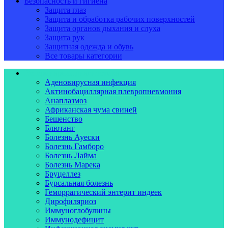
Безопасность и гигиена
Защита глаз
Защита и обработка рабочих поверхностей
Защита органов дыхания и слуха
Защита рук
Защитная одежда и обувь
Все товары категории
Ветеринарная диагностика
Аденовирусная инфекция
Актинобациллярная плевропневмония
Анаплазмоз
Африканская чума свиней
Бешенство
Блютанг
Болезнь Ауески
Болезнь Гамборо
Болезнь Лайма
Болезнь Марека
Бруцеллез
Бурсальная болезнь
Геморрагический энтерит индеек
Дирофиляриоз
Иммуноглобулины
Иммунодефицит