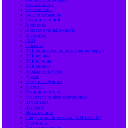
Бета-агонисты
Бета-глюканы
Биогенные амины
Болезни растений
Вибрионы
Видовая принадлежность
Витамины
ГМО
Гормоны
ДНК животного происхождения (vegan)
ДНК коровы
ДНК курицы
ДНК свиньи
Дрожжи и плесени
Другое
Иммуноглобулины
Кислоты
Кокцидиостатики
Красители трифенилметановые
Легионелла
Листерия
Микотоксины
Общее микробное число (КМАФАнМ)
Пестициды
Пищевые волокна