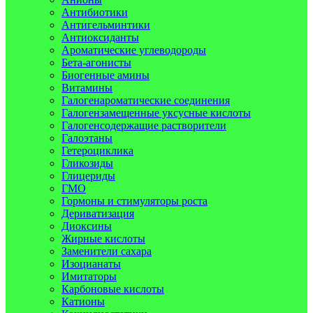
Антибиотики
Антигельминтики
Антиоксиданты
Ароматические углеводороды
Бета-агонисты
Биогенные амины
Витамины
Галогенароматические соединения
Галогензамещенные уксусные кислоты
Галогенсодержащие растворители
Галоэтаны
Гетероциклика
Гликозиды
Глицериды
ГМО
Гормоны и стимуляторы роста
Дериватизация
Диоксины
Жирные кислоты
Заменители сахара
Изоцианаты
Имитаторы
Карбоновые кислоты
Катионы