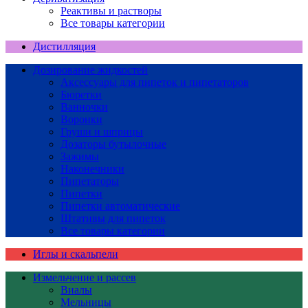
Реактивы и растворы
Все товары категории
Дистилляция
Дозирование жидкостей
Аксессуары для пипеток и пипетаторов
Бюретки
Ванночки
Воронки
Груши и шприцы
Дозаторы бутылочные
Зажимы
Наконечники
Пипетаторы
Пипетки
Пипетки автоматические
Штативы для пипеток
Все товары категории
Иглы и скальпели
Измельчение и рассев
Виалы
Мельницы