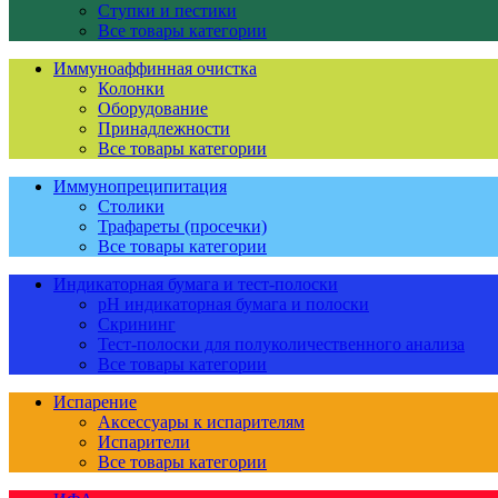
Ступки и пестики
Все товары категории
Иммуноаффинная очистка
Колонки
Оборудование
Принадлежности
Все товары категории
Иммунопреципитация
Столики
Трафареты (просечки)
Все товары категории
Индикаторная бумага и тест-полоски
pH индикаторная бумага и полоски
Скрининг
Тест-полоски для полуколичественного анализа
Все товары категории
Испарение
Аксессуары к испарителям
Испарители
Все товары категории