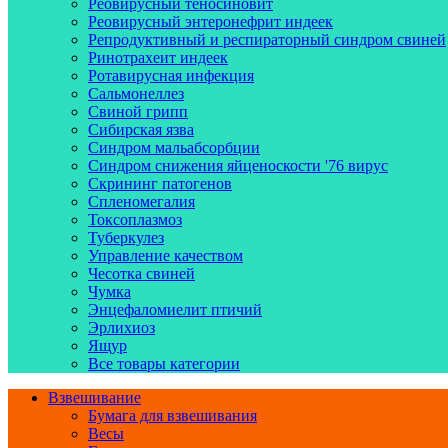
Реовирусный теносиновит
Реовирусный энтеронефрит индеек
Репродуктивный и респираторный синдром свиней
Ринотрахеит индеек
Ротавирусная инфекция
Сальмонеллез
Свиной грипп
Сибирская язва
Синдром мальабсорбции
Синдром снижения яйценоскости '76 вирус
Скрининг патогенов
Спленомегалия
Токсоплазмоз
Туберкулез
Управление качеством
Чесотка свиней
Чумка
Энцефаломиелит птичий
Эрлихиоз
Ящур
Все товары категории
Взвешивание
Бумага для взвешивания
Весы