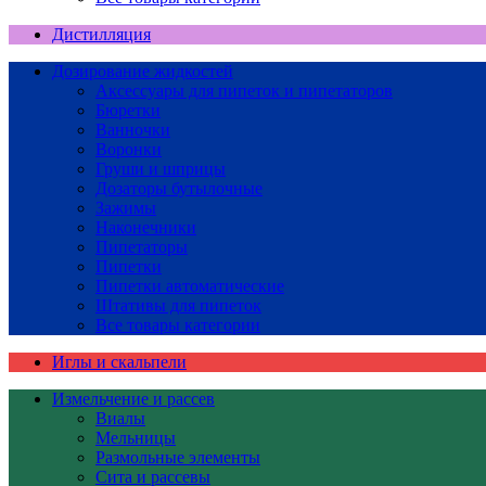
Дистилляция
Дозирование жидкостей
Аксессуары для пипеток и пипетаторов
Бюретки
Ванночки
Воронки
Груши и шприцы
Дозаторы бутылочные
Зажимы
Наконечники
Пипетаторы
Пипетки
Пипетки автоматические
Штативы для пипеток
Все товары категории
Иглы и скальпели
Измельчение и рассев
Виалы
Мельницы
Размольные элементы
Сита и рассевы