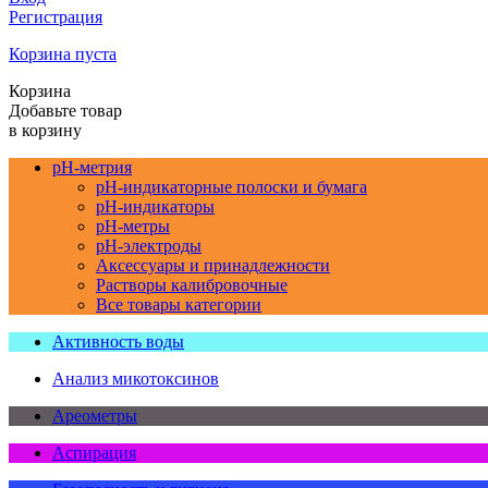
Регистрация
Корзина пуста
Корзина
Добавьте товар
в корзину
pH-метрия
pH-индикаторные полоски и бумага
pH-индикаторы
pH-метры
pH-электроды
Аксессуары и принадлежности
Растворы калибровочные
Все товары категории
Активность воды
Анализ микотоксинов
Ареометры
Аспирация