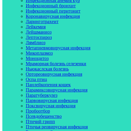
Инфекционная анемия кур
Инфекционный бронхит
Инфекционный перитонит
Коронавирусная инфекция
Ларинготрахеит
Лейкемия
Лейшманиоз
Лептоспироз
Лямблиоз
Метапневмовирусная инфекция
Микоплазмоз
Моноцитоз
Мраморная болезнь селезенки
Ньюкаслская болезнь
Ортореовирусная инфекция
Оспа птиц
Панлейкопения кошек
Парамиксовирусная инфекция
Паратуберкулез
Парвовирусная инфекция
Поксвирусная инфекция
Пробоотбор
Псевдобешенство
Птичий грипп
Птичья реовирусная инфекция