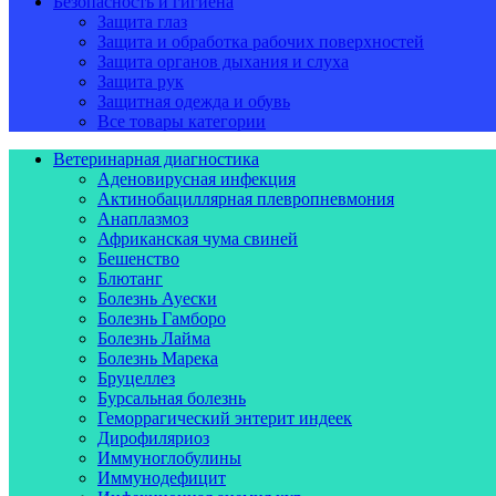
Безопасность и гигиена
Защита глаз
Защита и обработка рабочих поверхностей
Защита органов дыхания и слуха
Защита рук
Защитная одежда и обувь
Все товары категории
Ветеринарная диагностика
Аденовирусная инфекция
Актинобациллярная плевропневмония
Анаплазмоз
Африканская чума свиней
Бешенство
Блютанг
Болезнь Ауески
Болезнь Гамборо
Болезнь Лайма
Болезнь Марека
Бруцеллез
Бурсальная болезнь
Геморрагический энтерит индеек
Дирофиляриоз
Иммуноглобулины
Иммунодефицит