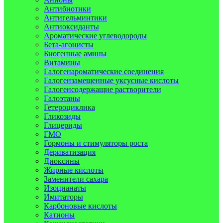
Антибиотики
Антигельминтики
Антиоксиданты
Ароматические углеводороды
Бета-агонисты
Биогенные амины
Витамины
Галогенароматические соединения
Галогензамещенные уксусные кислоты
Галогенсодержащие растворители
Галоэтаны
Гетероциклика
Гликозиды
Глицериды
ГМО
Гормоны и стимуляторы роста
Дериватизация
Диоксины
Жирные кислоты
Заменители сахара
Изоцианаты
Имитаторы
Карбоновые кислоты
Катионы