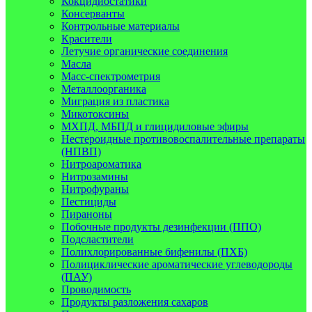
Кокцидиостатики
Консерванты
Контрольные материалы
Красители
Летучие органические соединения
Масла
Масс-спектрометрия
Металлоорганика
Миграция из пластика
Микотоксины
МХПД, МБПД и глицидиловые эфиры
Нестероидные противовоспалительные препараты
(НПВП)
Нитроароматика
Нитрозамины
Нитрофураны
Пестициды
Пираноны
Побочные продукты дезинфекции (ППО)
Подсластители
Полихлорированные бифенилы (ПХБ)
Полициклические ароматические углеводороды
(ПАУ)
Проводимость
Продукты разложения сахаров