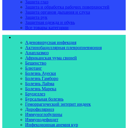
Защита глаз
Защита и обработка рабочих поверхностей
Защита органов дыхания и слуха
Защита рук
Защитная одежда и обувь
Все товары категории
Ветеринарная диагностика
Аденовирусная инфекция
Актинобациллярная плевропневмония
Анаплазмоз
Африканская чума свиней
Бешенство
Блютанг
Болезнь Ауески
Болезнь Гамборо
Болезнь Лайма
Болезнь Марека
Бруцеллез
Бурсальная болезнь
Геморрагический энтерит индеек
Дирофиляриоз
Иммуноглобулины
Иммунодефицит
Инфекционная анемия кур