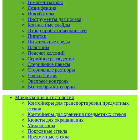
Гомогенизаторы
Дезинфекция
Инкубаторы
Инструменты для посева
Контактные слайды
Отбор проб с поверхностей
Пипетки
Питательные среды
Пластины
Подсчет колоний
Серийное разведение
Стерильные пакеты
Стерильные растворы
Чашки Петри
Экспресс-контроль
Все товары категории
Микроскопия и гистология
Контейнеры для транспортировки предметных
стекол
Контейнеры для хранения предметных стекол
Кюветы для окрашивания
Микроскопы
Покровные стекла
Предметные стекла