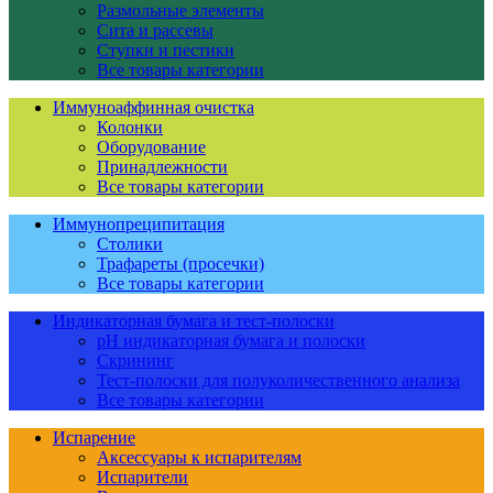
Размольные элементы
Сита и рассевы
Ступки и пестики
Все товары категории
Иммуноаффинная очистка
Колонки
Оборудование
Принадлежности
Все товары категории
Иммунопреципитация
Столики
Трафареты (просечки)
Все товары категории
Индикаторная бумага и тест-полоски
pH индикаторная бумага и полоски
Скрининг
Тест-полоски для полуколичественного анализа
Все товары категории
Испарение
Аксессуары к испарителям
Испарители