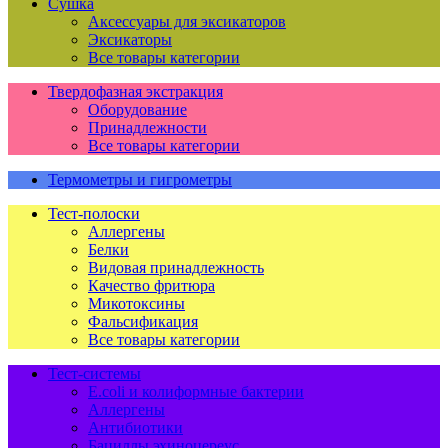
Сушка
Аксессуары для эксикаторов
Эксикаторы
Все товары категории
Твердофазная экстракция
Оборудование
Принадлежности
Все товары категории
Термометры и гигрометры
Тест-полоски
Аллергены
Белки
Видовая принадлежность
Качество фритюра
Микотоксины
Фальсификация
Все товары категории
Тест-системы
E.coli и колиформные бактерии
Аллергены
Антибиотики
Бациллы эхиноцереус