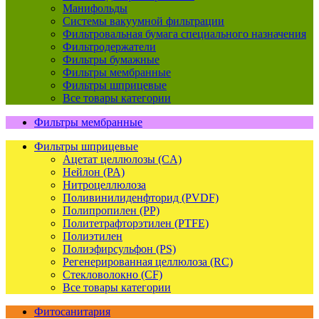
Манифольды
Системы вакуумной фильтрации
Фильтровальная бумага специального назначения
Фильтродержатели
Фильтры бумажные
Фильтры мембранные
Фильтры шприцевые
Все товары категории
Фильтры мембранные
Фильтры шприцевые
Ацетат целлюлозы (CA)
Нейлон (PA)
Нитроцеллюлоза
Поливинилиденфторид (PVDF)
Полипропилен (PP)
Политетрафторэтилен (PTFE)
Полиэтилен
Полиэфирсульфон (PS)
Регенерированная целлюлоза (RC)
Стекловолокно (CF)
Все товары категории
Фитосанитария