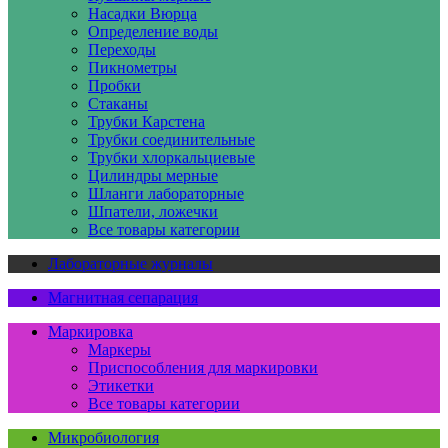
Насадки Вюрца
Определение воды
Переходы
Пикнометры
Пробки
Стаканы
Трубки Карстена
Трубки соединительные
Трубки хлоркальциевые
Цилиндры мерные
Шланги лабораторные
Шпатели, ложечки
Все товары категории
Лабораторные журналы
Магнитная сепарация
Маркировка
Маркеры
Приспособления для маркировки
Этикетки
Все товары категории
Микробиология