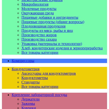
Микробиология
Молочные продукты
Окружающая среда
Пищевые добавки и ингредиенты
Пищевые продукты (общие вопросы)
Плодоовощная продукция
Продукты из мяса, рыбы и яиц
Производство жиров
Производство сахара
Упаковка (материалы и технологии)
Хлеб, кондитерские изделия и зернопереработка
Все товары категории
Компрессоры
Кондуктометрия
Аксессуары для кондуктометров
Кондуктометры
Стандарты
Все товары категории
Крепление лабораторной посуды
Держатели
Зажимы
Коврики