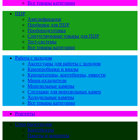
Все товары категории
ПЦР
Амплификация
Пробирки для ПЦР
Пробоподготовка
Сопутствующие товары для ПЦР
Тест-системы
Все товары категории
Работа с холодом
Аксессуары для работы с холодом
Криопробирки и виалы
Криоштативы, контейнеры, емкости
Мини-охладители
Морозильные камеры
Стеллажи для морозильных камер
Холодильные камеры
Все товары категории
Реагенты
Сбор биоотходов
Контейнеры
Пакеты и конверты