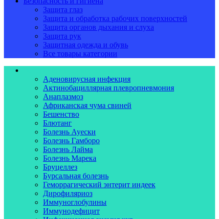
Безопасность и гигиена
Защита глаз
Защита и обработка рабочих поверхностей
Защита органов дыхания и слуха
Защита рук
Защитная одежда и обувь
Все товары категории
Ветеринарная диагностика
Аденовирусная инфекция
Актинобациллярная плевропневмония
Анаплазмоз
Африканская чума свиней
Бешенство
Блютанг
Болезнь Ауески
Болезнь Гамборо
Болезнь Лайма
Болезнь Марека
Бруцеллез
Бурсальная болезнь
Геморрагический энтерит индеек
Дирофиляриоз
Иммуноглобулины
Иммунодефицит