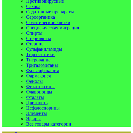
Противовирусные
Сахара
Седативные препараты
Сероорганика
Соматические клетки
Специфическая миграция
Спирты
Стерилянты
Стерины
Сульфаниламиды
Тиреостатики
Титрование
Тригалометаны
Фальсификация
Фармакопея
Фенолы
Фикотоксины
Флавоноиды
Фталаты
Цветность
Цефалоспорины
Элементы
Эфиры
Все товары категории