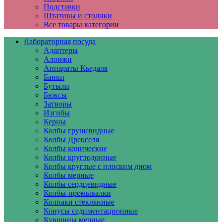
Подставки
Штативы и столики
Все товары категории
Лабораторная посуда
Адаптеры
Алонжи
Аппараты Кьедаля
Банки
Бутыли
Бюксы
Затворы
Изгибы
Керны
Колбы грушевидные
Колбы Дрекселя
Колбы конические
Колбы круглодонные
Колбы круглые с плоским дном
Колбы мерные
Колбы сердцевидные
Колбы-промывалки
Колпаки стеклянные
Конусы седиментационные
Кувшины мерные