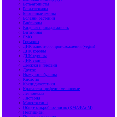
Бета-агонисты
Бета-глюканы
Биогенные амины
Болезни растений
Вибрионы
Видовая принадлежность
Витамины
ГМО
Гормоны
ДНК животного происхождения (vegan)
ДНК коровы
ДНК курицы
ДНК свиньи
Дрожжи и плесени
Другое
Иммуноглобулины
Кислоты
Кокцидиостатики
Красители трифенилметановые
Легионелла
Листерия
Микотоксины
Общее микробное число (КМАФАнМ)
Пестициды
Пищевые волокна