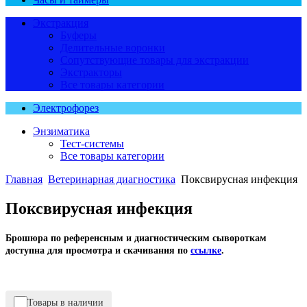
Экстракция
Буферы
Делительные воронки
Сопутствующие товары для экстракции
Экстракторы
Все товары категории
Электрофорез
Энзиматика
Тест-системы
Все товары категории
Главная
Ветеринарная диагностика
Поксвирусная инфекция
Поксвирусная инфекция
Брошюра по референсным и диагностическим сывороткам
доступна для просмотра и скачивания
по
ссылке
.
Товары в наличии