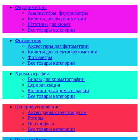
Флуориметрия
Анализаторы, флуориметры
Кюветы для флуориметрии
Штативы для кювет
Все товары категории
Фотометрия
Аксессуары для фотометрии
Кюветы для спектрофотометрии
Фотометры
Все товары категории
Хроматография
Виалы для хроматографии
Дериватизация
Колонки для хроматографии
Все товары категории
Центрифугирование
Аксессуары к центрифугам
Роторы
Центрифуги
Все товары категории
Часы и таймеры