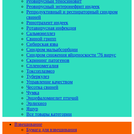
Реовирусный теносиновит
Реовирусный энтеронефрит индеек
Репродуктивный и респираторный синдром
свиней
Ринотрахеит индеек
Ротавирусная инфекция
Сальмонеллез
Свиной грипп
Сибирская язва
Синдром мальабсорбции
Синдром снижения яйценоскости '76 вирус
Скрининг патогенов
Спленомегалия
Токсоплазмоз
Туберкулез
Управление качеством
Чесотка свиней
Чумка
Энцефаломиелит птичий
Эрлихиоз
Ящур
Все товары категории
Взвешивание
Бумага для взвешивания