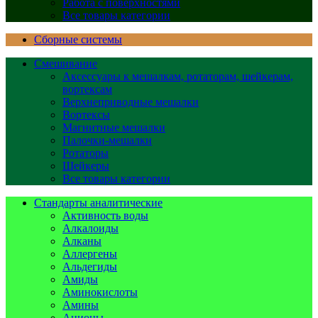
Работа с поверхностями
Все товары категории
Сборные системы
Смешивание
Аксессуары к мешалкам, ротаторам, шейкерам,
вортексам
Верхнеприводные мешалки
Вортексы
Магнитные мешалки
Палочки-мешалки
Ротаторы
Шейкеры
Все товары категории
Стандарты аналитические
Активность воды
Алкалоиды
Алканы
Аллергены
Альдегиды
Амиды
Аминокислоты
Амины
Анионы