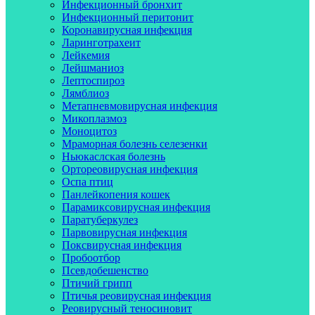
Инфекционный бронхит
Инфекционный перитонит
Коронавирусная инфекция
Ларинготрахеит
Лейкемия
Лейшманиоз
Лептоспироз
Лямблиоз
Метапневмовирусная инфекция
Микоплазмоз
Моноцитоз
Мраморная болезнь селезенки
Ньюкаслская болезнь
Ортореовирусная инфекция
Оспа птиц
Панлейкопения кошек
Парамиксовирусная инфекция
Паратуберкулез
Парвовирусная инфекция
Поксвирусная инфекция
Пробоотбор
Псевдобешенство
Птичий грипп
Птичья реовирусная инфекция
Реовирусный теносиновит