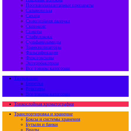
Противопаразитарные препараты
Сальмонелла
Сахара
Синегнойная палочка
Скрининг
Спирты
Стафилококк
Сульфаниламиды
Транквилизаторы
Фальсификация
Фикотоксины
Энтеробактерии
Все товары категории
Титрование
Бюретки
Реактивы
Все товары категории
Тонкослойная хроматография
Транспортировка и хранение
Боксы и системы хранения
Бутыли и банки
Виалы