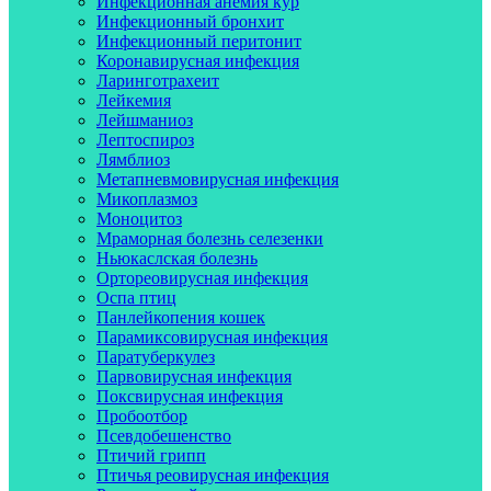
Инфекционная анемия кур
Инфекционный бронхит
Инфекционный перитонит
Коронавирусная инфекция
Ларинготрахеит
Лейкемия
Лейшманиоз
Лептоспироз
Лямблиоз
Метапневмовирусная инфекция
Микоплазмоз
Моноцитоз
Мраморная болезнь селезенки
Ньюкаслская болезнь
Ортореовирусная инфекция
Оспа птиц
Панлейкопения кошек
Парамиксовирусная инфекция
Паратуберкулез
Парвовирусная инфекция
Поксвирусная инфекция
Пробоотбор
Псевдобешенство
Птичий грипп
Птичья реовирусная инфекция