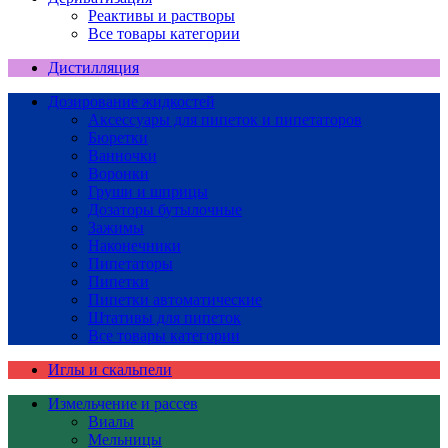
Реактивы и растворы
Все товары категории
Дистилляция
Дозирование жидкостей
Аксессуары для пипеток и пипетаторов
Бюретки
Ванночки
Воронки
Груши и шприцы
Дозаторы бутылочные
Зажимы
Наконечники
Пипетаторы
Пипетки
Пипетки автоматические
Штативы для пипеток
Все товары категории
Иглы и скальпели
Измельчение и рассев
Виалы
Мельницы