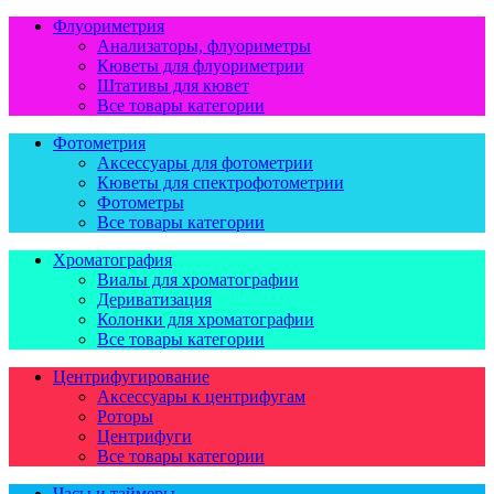
Флуориметрия
Анализаторы, флуориметры
Кюветы для флуориметрии
Штативы для кювет
Все товары категории
Фотометрия
Аксессуары для фотометрии
Кюветы для спектрофотометрии
Фотометры
Все товары категории
Хроматография
Виалы для хроматографии
Дериватизация
Колонки для хроматографии
Все товары категории
Центрифугирование
Аксессуары к центрифугам
Роторы
Центрифуги
Все товары категории
Часы и таймеры