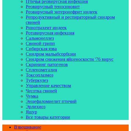
Птичья реовирусная инфекция
Реовирусный теносиновит
Реовирусный энтеронефрит индеек
Репродуктивный и респираторный синдром
свиней
Ринотрахеит индеек
Ротавирусная инфекция
Сальмонеллез
Свиной грипп
Сибирская язва
Синдром мальабсорбции
Синдром снижения яйценоскости '76 вирус
Скрининг патогенов
Спленомегалия
Токсоплазмоз
Туберкулез
Управление качеством
Чесотка свиней
Чумка
Энцефаломиелит птичий
Эрлихиоз
Ящур
Все товары категории
Взвешивание