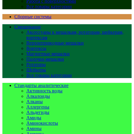
Работа с поверхностями
Все товары категории
Сборные системы
Смешивание
Аксессуары к мешалкам, ротаторам, шейкерам,
вортексам
Верхнеприводные мешалки
Вортексы
Магнитные мешалки
Палочки-мешалки
Ротаторы
Шейкеры
Все товары категории
Стандарты аналитические
Активность воды
Алкалоиды
Алканы
Аллергены
Альдегиды
Амиды
Аминокислоты
Амины
Анионы