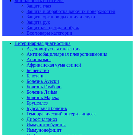
Безопасность и гигиена
Защита глаз
Защита и обработка рабочих поверхностей
Защита органов дыхания и слуха
Защита рук
Защитная одежда и обувь
Все товары категории
Ветеринарная диагностика
Аденовирусная инфекция
Актинобациллярная плевропневмония
Анаплазмоз
Африканская чума свиней
Бешенство
Блютанг
Болезнь Ауески
Болезнь Гамборо
Болезнь Лайма
Болезнь Марека
Бруцеллез
Бурсальная болезнь
Геморрагический энтерит индеек
Дирофиляриоз
Иммуноглобулины
Иммунодефицит