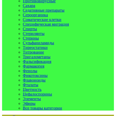
Противовирусные
Сахара
Седативные препараты
Сероорганика
Соматические клетки
Специфическая миграция
Спирты
Стерилянты
Стерины
Сульфаниламиды
Тиреостатики
Титрование
Тригалометаны
Фальсификация
Фармакопея
Фенолы
Фикотоксины
Флавоноиды
Фталаты
Цветность
Цефалоспорины
Элементы
Эфиры
Все товары категории