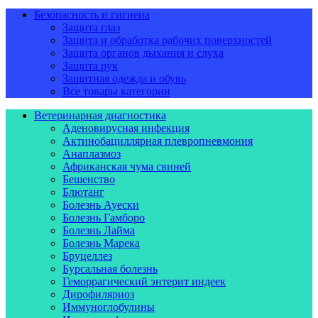
Безопасность и гигиена
Защита глаз
Защита и обработка рабочих поверхностей
Защита органов дыхания и слуха
Защита рук
Защитная одежда и обувь
Все товары категории
Ветеринарная диагностика
Аденовирусная инфекция
Актинобациллярная плевропневмония
Анаплазмоз
Африканская чума свиней
Бешенство
Блютанг
Болезнь Ауески
Болезнь Гамборо
Болезнь Лайма
Болезнь Марека
Бруцеллез
Бурсальная болезнь
Геморрагический энтерит индеек
Дирофиляриоз
Иммуноглобулины