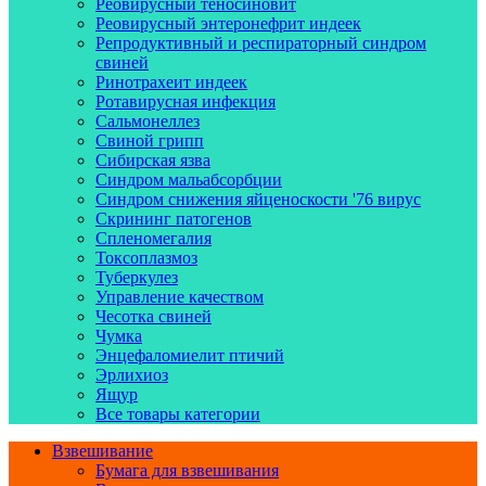
Реовирусный теносиновит
Реовирусный энтеронефрит индеек
Репродуктивный и респираторный синдром
свиней
Ринотрахеит индеек
Ротавирусная инфекция
Сальмонеллез
Свиной грипп
Сибирская язва
Синдром мальабсорбции
Синдром снижения яйценоскости '76 вирус
Скрининг патогенов
Спленомегалия
Токсоплазмоз
Туберкулез
Управление качеством
Чесотка свиней
Чумка
Энцефаломиелит птичий
Эрлихиоз
Ящур
Все товары категории
Взвешивание
Бумага для взвешивания