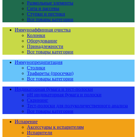
Размольные элементы
Сита и рассевы
Ступки и пестики
Все товары категории
Иммуноаффинная очистка
Колонки
Оборудование
Принадлежности
Все товары категории
Иммунопреципитация
Столики
Трафареты (просечки)
Все товары категории
Индикаторная бумага и тест-полоски
pH индикаторная бумага и полоски
Скрининг
Тест-полоски для полуколичественного анализа
Все товары категории
Испарение
Аксессуары к испарителям
Испарители