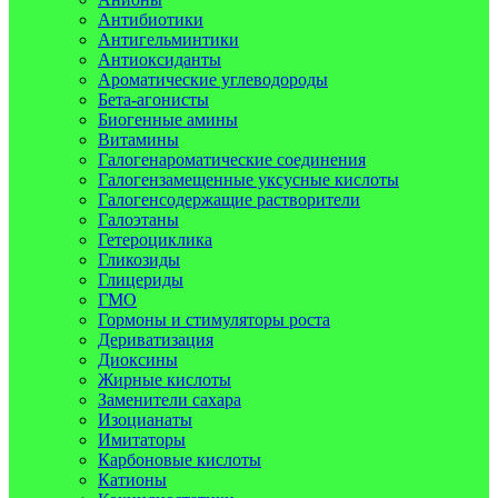
Антибиотики
Антигельминтики
Антиоксиданты
Ароматические углеводороды
Бета-агонисты
Биогенные амины
Витамины
Галогенароматические соединения
Галогензамещенные уксусные кислоты
Галогенсодержащие растворители
Галоэтаны
Гетероциклика
Гликозиды
Глицериды
ГМО
Гормоны и стимуляторы роста
Дериватизация
Диоксины
Жирные кислоты
Заменители сахара
Изоцианаты
Имитаторы
Карбоновые кислоты
Катионы