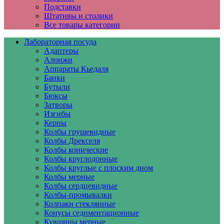
Подставки
Штативы и столики
Все товары категории
Лабораторная посуда
Адаптеры
Алонжи
Аппараты Кьедаля
Банки
Бутыли
Бюксы
Затворы
Изгибы
Керны
Колбы грушевидные
Колбы Дрекселя
Колбы конические
Колбы круглодонные
Колбы круглые с плоским дном
Колбы мерные
Колбы сердцевидные
Колбы-промывалки
Колпаки стеклянные
Конусы седиментационные
Кувшины мерные