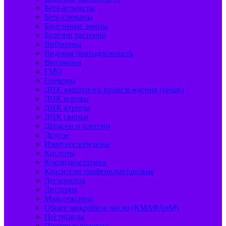
Бета-агонисты
Бета-глюканы
Биогенные амины
Болезни растений
Вибрионы
Видовая принадлежность
Витамины
ГМО
Гормоны
ДНК животного происхождения (vegan)
ДНК коровы
ДНК курицы
ДНК свиньи
Дрожжи и плесени
Другое
Иммуноглобулины
Кислоты
Кокцидиостатики
Красители трифенилметановые
Легионелла
Листерия
Микотоксины
Общее микробное число (КМАФАнМ)
Пестициды
Пищевые волокна