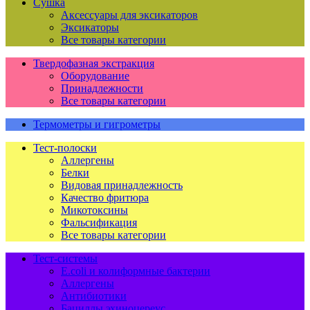
Сушка
Аксессуары для эксикаторов
Эксикаторы
Все товары категории
Твердофазная экстракция
Оборудование
Принадлежности
Все товары категории
Термометры и гигрометры
Тест-полоски
Аллергены
Белки
Видовая принадлежность
Качество фритюра
Микотоксины
Фальсификация
Все товары категории
Тест-системы
E.coli и колиформные бактерии
Аллергены
Антибиотики
Бациллы эхиноцереус