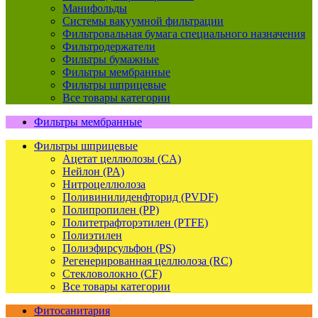
Манифольды
Системы вакуумной фильтрации
Фильтровальная бумага специального назначения
Фильтродержатели
Фильтры бумажные
Фильтры мембранные
Фильтры шприцевые
Все товары категории
Фильтры мембранные
Фильтры шприцевые
Ацетат целлюлозы (CA)
Нейлон (PA)
Нитроцеллюлоза
Поливинилиденфторид (PVDF)
Полипропилен (PP)
Политетрафторэтилен (PTFE)
Полиэтилен
Полиэфирсульфон (PS)
Регенерированная целлюлоза (RC)
Стекловолокно (CF)
Все товары категории
Фитосанитария