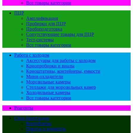
Все товары категории
ПЦР
Амплификация
Пробирки для ПЦР
Пробоподготовка
Сопутствующие товары для ПЦР
Тест-системы
Все товары категории
Работа с холодом
Аксессуары для работы с холодом
Криопробирки и виалы
Криоштативы, контейнеры, емкости
Мини-охладители
Морозильные камеры
Стеллажи для морозильных камер
Холодильные камеры
Все товары категории
Реагенты
Сбор биоотходов
Контейнеры
Пакеты и конверты