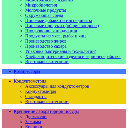
Микробиология
Молочные продукты
Окружающая среда
Пищевые добавки и ингредиенты
Пищевые продукты (общие вопросы)
Плодоовощная продукция
Продукты из мяса, рыбы и яиц
Производство жиров
Производство сахара
Упаковка (материалы и технологии)
Хлеб, кондитерские изделия и зернопереработка
Все товары категории
Компрессоры
Кондуктометрия
Аксессуары для кондуктометров
Кондуктометры
Стандарты
Все товары категории
Крепление лабораторной посуды
Держатели
Зажимы
Коврики