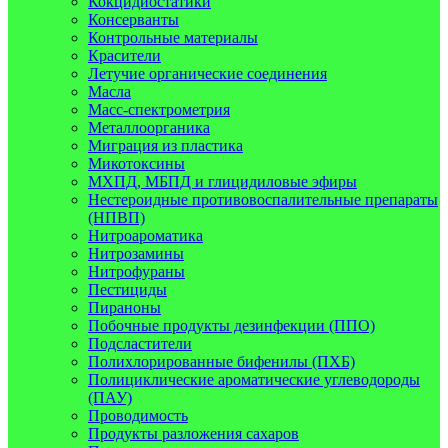
Кокцидиостатики
Консерванты
Контрольные материалы
Красители
Летучие органические соединения
Масла
Масс-спектрометрия
Металлоорганика
Миграция из пластика
Микотоксины
МХПД, МБПД и глицидиловые эфиры
Нестероидные противовоспалительные препараты
(НПВП)
Нитроароматика
Нитрозамины
Нитрофураны
Пестициды
Пираноны
Побочные продукты дезинфекции (ППО)
Подсластители
Полихлорированные бифенилы (ПХБ)
Полициклические ароматические углеводороды
(ПАУ)
Проводимость
Продукты разложения сахаров