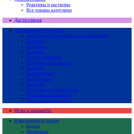
Реактивы и растворы
Все товары категории
Дистилляция
Дозирование жидкостей
Аксессуары для пипеток и пипетаторов
Бюретки
Ванночки
Воронки
Груши и шприцы
Дозаторы бутылочные
Зажимы
Наконечники
Пипетаторы
Пипетки
Пипетки автоматические
Штативы для пипеток
Все товары категории
Иглы и скальпели
Измельчение и рассев
Виалы
Мельницы