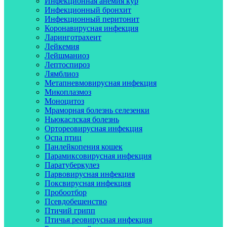
Инфекционная анемия кур
Инфекционный бронхит
Инфекционный перитонит
Коронавирусная инфекция
Ларинготрахеит
Лейкемия
Лейшманиоз
Лептоспироз
Лямблиоз
Метапневмовирусная инфекция
Микоплазмоз
Моноцитоз
Мраморная болезнь селезенки
Ньюкаслская болезнь
Ортореовирусная инфекция
Оспа птиц
Панлейкопения кошек
Парамиксовирусная инфекция
Паратуберкулез
Парвовирусная инфекция
Поксвирусная инфекция
Пробоотбор
Псевдобешенство
Птичий грипп
Птичья реовирусная инфекция