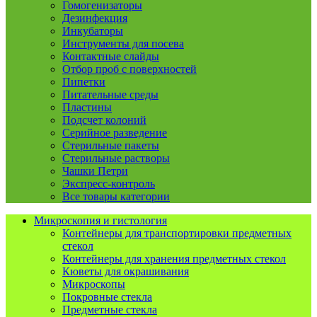
Гомогенизаторы
Дезинфекция
Инкубаторы
Инструменты для посева
Контактные слайды
Отбор проб с поверхностей
Пипетки
Питательные среды
Пластины
Подсчет колоний
Серийное разведение
Стерильные пакеты
Стерильные растворы
Чашки Петри
Экспресс-контроль
Все товары категории
Микроскопия и гистология
Контейнеры для транспортировки предметных
стекол
Контейнеры для хранения предметных стекол
Кюветы для окрашивания
Микроскопы
Покровные стекла
Предметные стекла