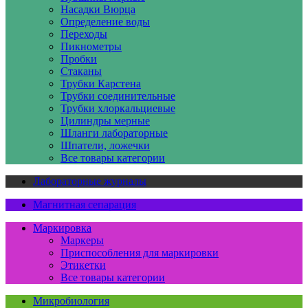
Насадки Вюрца
Определение воды
Переходы
Пикнометры
Пробки
Стаканы
Трубки Карстена
Трубки соединительные
Трубки хлоркальциевые
Цилиндры мерные
Шланги лабораторные
Шпатели, ложечки
Все товары категории
Лабораторные журналы
Магнитная сепарация
Маркировка
Маркеры
Приспособления для маркировки
Этикетки
Все товары категории
Микробиология