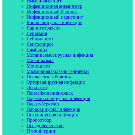
Иммунодефицит
Инфекционная анемия кур
Инфекционный бронхит
Инфекционный перитонит
Коронавирусная инфекция
Ларинготрахеит
Лейкемия
Лейшманиоз
Лептоспироз
Лямблиоз
Метапневмовирусная инфекция
Микоплазмоз
Моноцитоз
Мраморная болезнь селезенки
Ньюкаслская болезнь
Ортореовирусная инфекция
Оспа птиц
Панлейкопения кошек
Парамиксовирусная инфекция
Паратуберкулез
Парвовирусная инфекция
Поксвирусная инфекция
Пробоотбор
Псевдобешенство
Птичий грипп