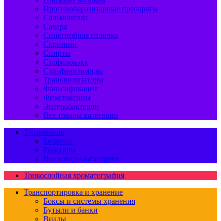
Противопаразитарные препараты
Сальмонелла
Сахара
Синегнойная палочка
Скрининг
Спирты
Стафилококк
Сульфаниламиды
Транквилизаторы
Фальсификация
Фикотоксины
Энтеробактерии
Все товары категории
Титрование
Бюретки
Реактивы
Все товары категории
Тонкослойная хроматография
Транспортировка и хранение
Боксы и системы хранения
Бутыли и банки
Виалы