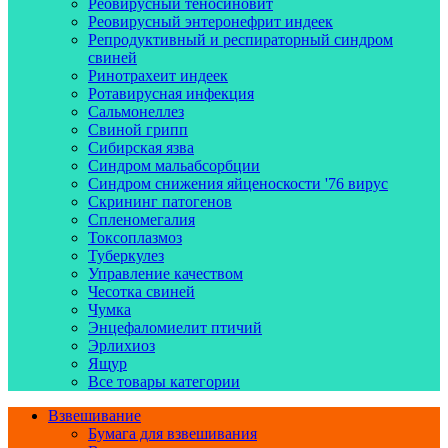
Реовирусный теносиновит
Реовирусный энтеронефрит индеек
Репродуктивный и респираторный синдром
свиней
Ринотрахеит индеек
Ротавирусная инфекция
Сальмонеллез
Свиной грипп
Сибирская язва
Синдром мальабсорбции
Синдром снижения яйценоскости '76 вирус
Скрининг патогенов
Спленомегалия
Токсоплазмоз
Туберкулез
Управление качеством
Чесотка свиней
Чумка
Энцефаломиелит птичий
Эрлихиоз
Ящур
Все товары категории
Взвешивание
Бумага для взвешивания