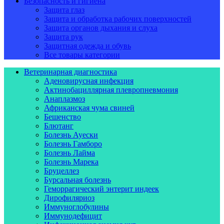
Безопасность и гигиена
Защита глаз
Защита и обработка рабочих поверхностей
Защита органов дыхания и слуха
Защита рук
Защитная одежда и обувь
Все товары категории
Ветеринарная диагностика
Аденовирусная инфекция
Актинобациллярная плевропневмония
Анаплазмоз
Африканская чума свиней
Бешенство
Блютанг
Болезнь Ауески
Болезнь Гамборо
Болезнь Лайма
Болезнь Марека
Бруцеллез
Бурсальная болезнь
Геморрагический энтерит индеек
Дирофиляриоз
Иммуноглобулины
Иммунодефицит