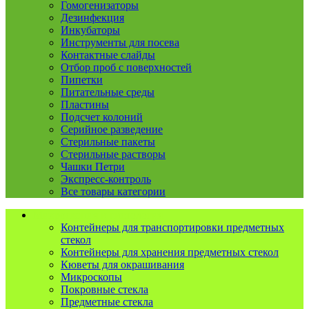
Гомогенизаторы
Дезинфекция
Инкубаторы
Инструменты для посева
Контактные слайды
Отбор проб с поверхностей
Пипетки
Питательные среды
Пластины
Подсчет колоний
Серийное разведение
Стерильные пакеты
Стерильные растворы
Чашки Петри
Экспресс-контроль
Все товары категории
Микроскопия и гистология
Контейнеры для транспортировки предметных
стекол
Контейнеры для хранения предметных стекол
Кюветы для окрашивания
Микроскопы
Покровные стекла
Предметные стекла