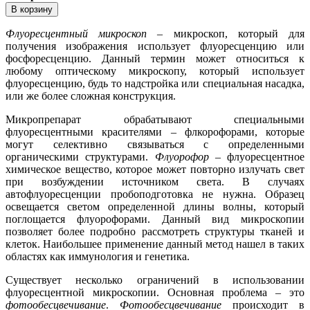
Флуоресцентный микроскоп
– микроскоп, который для
получения изображения использует флуоресценцию или
фосфоресценцию. Данный термин может относиться к
любому оптическому микроскопу, который использует
флуоресценцию, будь то надстройка или специальная насадка,
или же более сложная конструкция.
Микропрепарат обрабатывают специальными
флуоресцентными красителями – флкорофорами, которые
могут селективно связываться с определенными
органическими структурами.
Флуорофор
– флуоресцентное
химическое вещество, которое может повторно излучать свет
при возбуждении источником света. В случаях
автофлуоресценции пробоподготовка не нужна. Образец
освещается светом определенной длины волны, который
поглощается флуорофорами. Данный вид микроскопии
позволяет более подробно рассмотреть структуры тканей и
клеток. Наибольшее применение данный метод нашел в таких
областях как иммунология и генетика.
Существует несколько ограничений в использовании
флуоресцентной микроскопии. Основная проблема – это
фотообесцвечивание
.
Фотообесцвечивание
происходит в