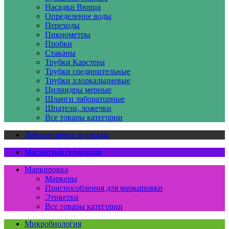
Насадки Вюрца
Определение воды
Переходы
Пикнометры
Пробки
Стаканы
Трубки Карстена
Трубки соединительные
Трубки хлоркальциевые
Цилиндры мерные
Шланги лабораторные
Шпатели, ложечки
Все товары категории
Лабораторные журналы
Магнитная сепарация
Маркировка
Маркеры
Приспособления для маркировки
Этикетки
Все товары категории
Микробиология