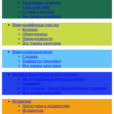
Размольные элементы
Сита и рассевы
Ступки и пестики
Все товары категории
Иммуноаффинная очистка
Колонки
Оборудование
Принадлежности
Все товары категории
Иммунопреципитация
Столики
Трафареты (просечки)
Все товары категории
Индикаторная бумага и тест-полоски
pH индикаторная бумага и полоски
Скрининг
Тест-полоски для полуколичественного анализа
Все товары категории
Испарение
Аксессуары к испарителям
Испарители