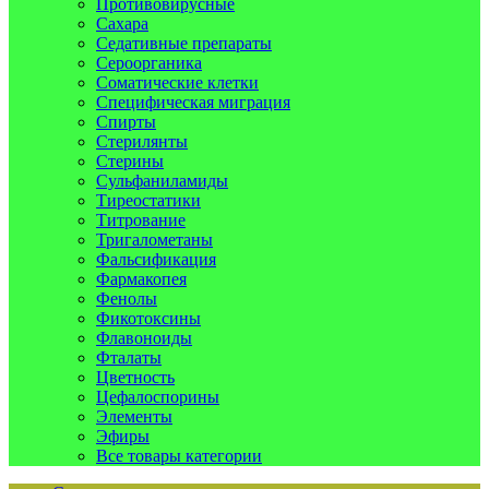
Противовирусные
Сахара
Седативные препараты
Сероорганика
Соматические клетки
Специфическая миграция
Спирты
Стерилянты
Стерины
Сульфаниламиды
Тиреостатики
Титрование
Тригалометаны
Фальсификация
Фармакопея
Фенолы
Фикотоксины
Флавоноиды
Фталаты
Цветность
Цефалоспорины
Элементы
Эфиры
Все товары категории