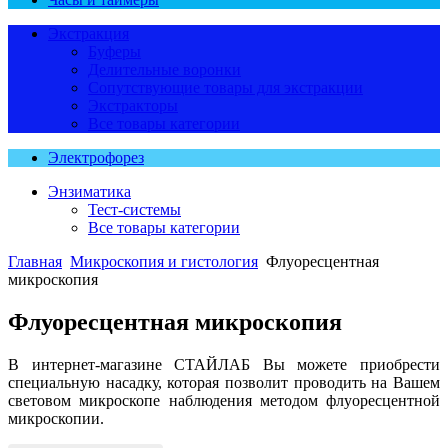
Экстракция
Буферы
Делительные воронки
Сопутствующие товары для экстракции
Экстракторы
Все товары категории
Электрофорез
Энзиматика
Тест-системы
Все товары категории
Главная
Микроскопия и гистология
Флуоресцентная
микроскопия
Флуоресцентная микроскопия
В интернет-магазине СТАЙЛАБ Вы можете приобрести
специальную насадку, которая позволит проводить на Вашем
световом микроскопе наблюдения методом флуоресцентной
микроскопии.