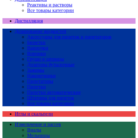
Реактивы и растворы
Все товары категории
Дистилляция
Дозирование жидкостей
Аксессуары для пипеток и пипетаторов
Бюретки
Ванночки
Воронки
Груши и шприцы
Дозаторы бутылочные
Зажимы
Наконечники
Пипетаторы
Пипетки
Пипетки автоматические
Штативы для пипеток
Все товары категории
Иглы и скальпели
Измельчение и рассев
Виалы
Мельницы