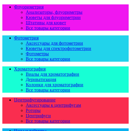
Флуориметрия
Анализаторы, флуориметры
Кюветы для флуориметрии
Штативы для кювет
Все товары категории
Фотометрия
Аксессуары для фотометрии
Кюветы для спектрофотометрии
Фотометры
Все товары категории
Хроматография
Виалы для хроматографии
Дериватизация
Колонки для хроматографии
Все товары категории
Центрифугирование
Аксессуары к центрифугам
Роторы
Центрифуги
Все товары категории
Часы и таймеры