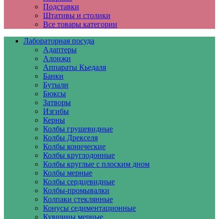
Подставки
Штативы и столики
Все товары категории
Лабораторная посуда
Адаптеры
Алонжи
Аппараты Кьедаля
Банки
Бутыли
Бюксы
Затворы
Изгибы
Керны
Колбы грушевидные
Колбы Дрекселя
Колбы конические
Колбы круглодонные
Колбы круглые с плоским дном
Колбы мерные
Колбы сердцевидные
Колбы-промывалки
Колпаки стеклянные
Конусы седиментационные
Кувшины мерные