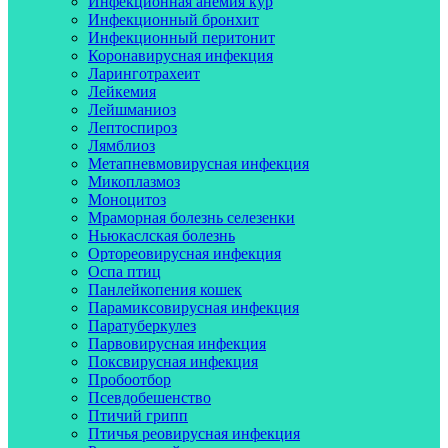
Инфекционная анемия кур
Инфекционный бронхит
Инфекционный перитонит
Коронавирусная инфекция
Ларинготрахеит
Лейкемия
Лейшманиоз
Лептоспироз
Лямблиоз
Метапневмовирусная инфекция
Микоплазмоз
Моноцитоз
Мраморная болезнь селезенки
Ньюкаслская болезнь
Ортореовирусная инфекция
Оспа птиц
Панлейкопения кошек
Парамиксовирусная инфекция
Паратуберкулез
Парвовирусная инфекция
Поксвирусная инфекция
Пробоотбор
Псевдобешенство
Птичий грипп
Птичья реовирусная инфекция