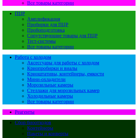
Все товары категории
ПЦР
Амплификация
Пробирки для ПЦР
Пробоподготовка
Сопутствующие товары для ПЦР
Тест-системы
Все товары категории
Работа с холодом
Аксессуары для работы с холодом
Криопробирки и виалы
Криоштативы, контейнеры, емкости
Мини-охладители
Морозильные камеры
Стеллажи для морозильных камер
Холодильные камеры
Все товары категории
Реагенты
Сбор биоотходов
Контейнеры
Пакеты и конверты