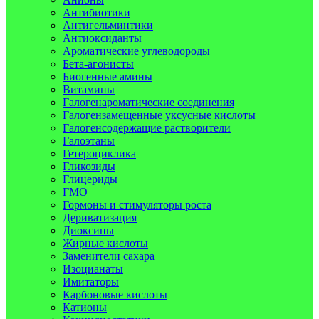
Антибиотики
Антигельминтики
Антиоксиданты
Ароматические углеводороды
Бета-агонисты
Биогенные амины
Витамины
Галогенароматические соединения
Галогензамещенные уксусные кислоты
Галогенсодержащие растворители
Галоэтаны
Гетероциклика
Гликозиды
Глицериды
ГМО
Гормоны и стимуляторы роста
Дериватизация
Диоксины
Жирные кислоты
Заменители сахара
Изоцианаты
Имитаторы
Карбоновые кислоты
Катионы