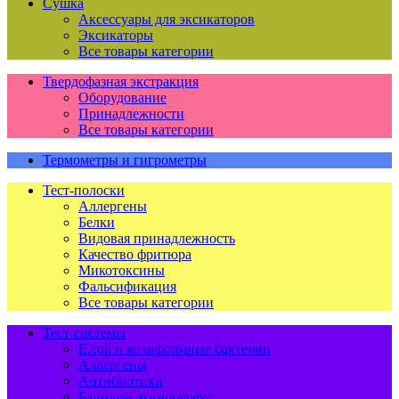
Сушка
Аксессуары для эксикаторов
Эксикаторы
Все товары категории
Твердофазная экстракция
Оборудование
Принадлежности
Все товары категории
Термометры и гигрометры
Тест-полоски
Аллергены
Белки
Видовая принадлежность
Качество фритюра
Микотоксины
Фальсификация
Все товары категории
Тест-системы
E.coli и колиформные бактерии
Аллергены
Антибиотики
Бациллы эхиноцереус