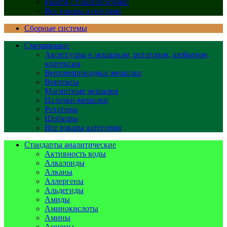
Работа с поверхностями
Все товары категории
Сборные системы
Смешивание
Аксессуары к мешалкам, ротаторам, шейкерам,
вортексам
Верхнеприводные мешалки
Вортексы
Магнитные мешалки
Палочки-мешалки
Ротаторы
Шейкеры
Все товары категории
Стандарты аналитические
Активность воды
Алкалоиды
Алканы
Аллергены
Альдегиды
Амиды
Аминокислоты
Амины
Анионы