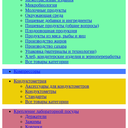
Микробиология
Молочные продукты
Окружающая среда
Пищевые добавки и ингредиенты
Пищевые продукты (общие вопросы)
Плодоовощная продукция
Продукты из мяса, рыбы и яиц
Производство жиров
Производство сахара
Упаковка (материалы и технологии)
Хлеб, кондитерские изделия и зернопереработка
Все товары категории
Компрессоры
Кондуктометрия
Аксессуары для кондуктометров
Кондуктометры
Стандарты
Все товары категории
Крепление лабораторной посуды
Держатели
Зажимы
Коврики