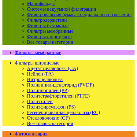
Манифольды
Системы вакуумной фильтрации
Фильтровальная бумага специального назначения
Фильтродержатели
Фильтры бумажные
Фильтры мембранные
Фильтры шприцевые
Все товары категории
Фильтры мембранные
Фильтры шприцевые
Ацетат целлюлозы (CA)
Нейлон (PA)
Нитроцеллюлоза
Поливинилиденфторид (PVDF)
Полипропилен (PP)
Политетрафторэтилен (PTFE)
Полиэтилен
Полиэфирсульфон (PS)
Регенерированная целлюлоза (RC)
Стекловолокно (CF)
Все товары категории
Фитосанитария