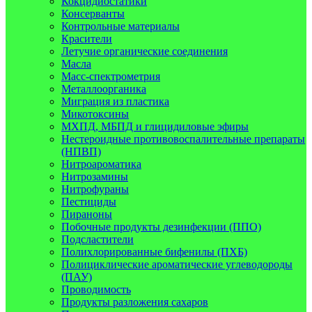
Кокцидиостатики
Консерванты
Контрольные материалы
Красители
Летучие органические соединения
Масла
Масс-спектрометрия
Металлоорганика
Миграция из пластика
Микотоксины
МХПД, МБПД и глицидиловые эфиры
Нестероидные противовоспалительные препараты
(НПВП)
Нитроароматика
Нитрозамины
Нитрофураны
Пестициды
Пираноны
Побочные продукты дезинфекции (ППО)
Подсластители
Полихлорированные бифенилы (ПХБ)
Полициклические ароматические углеводороды
(ПАУ)
Проводимость
Продукты разложения сахаров