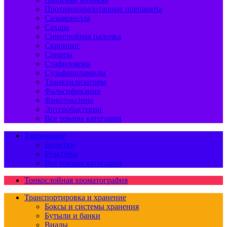
Противопаразитарные препараты
Сальмонелла
Сахара
Синегнойная палочка
Скрининг
Спирты
Стафилококк
Сульфаниламиды
Транквилизаторы
Фальсификация
Фикотоксины
Энтеробактерии
Все товары категории
Титрование
Бюретки
Реактивы
Все товары категории
Тонкослойная хроматография
Транспортировка и хранение
Боксы и системы хранения
Бутыли и банки
Виалы