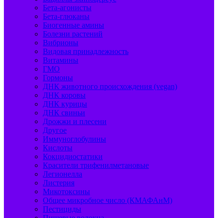
Бета-агонисты
Бета-глюканы
Биогенные амины
Болезни растений
Вибрионы
Видовая принадлежность
Витамины
ГМО
Гормоны
ДНК животного происхождения (vegan)
ДНК коровы
ДНК курицы
ДНК свиньи
Дрожжи и плесени
Другое
Иммуноглобулины
Кислоты
Кокцидиостатики
Красители трифенилметановые
Легионелла
Листерия
Микотоксины
Общее микробное число (КМАФАнМ)
Пестициды
Пищевые волокна