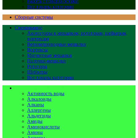
Работа с поверхностями
Все товары категории
Сборные системы
Смешивание
Аксессуары к мешалкам, ротаторам, шейкерам,
вортексам
Верхнеприводные мешалки
Вортексы
Магнитные мешалки
Палочки-мешалки
Ротаторы
Шейкеры
Все товары категории
Стандарты аналитические
Активность воды
Алкалоиды
Алканы
Аллергены
Альдегиды
Амиды
Аминокислоты
Амины
Анионы