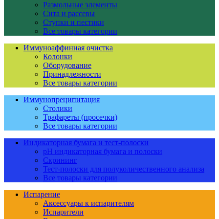
Размольные элементы
Сита и рассевы
Ступки и пестики
Все товары категории
Иммуноаффинная очистка
Колонки
Оборудование
Принадлежности
Все товары категории
Иммунопреципитация
Столики
Трафареты (просечки)
Все товары категории
Индикаторная бумага и тест-полоски
pH индикаторная бумага и полоски
Скрининг
Тест-полоски для полуколичественного анализа
Все товары категории
Испарение
Аксессуары к испарителям
Испарители