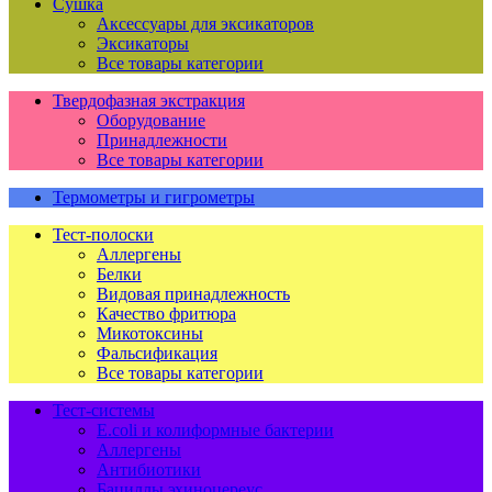
Сушка
Аксессуары для эксикаторов
Эксикаторы
Все товары категории
Твердофазная экстракция
Оборудование
Принадлежности
Все товары категории
Термометры и гигрометры
Тест-полоски
Аллергены
Белки
Видовая принадлежность
Качество фритюра
Микотоксины
Фальсификация
Все товары категории
Тест-системы
E.coli и колиформные бактерии
Аллергены
Антибиотики
Бациллы эхиноцереус