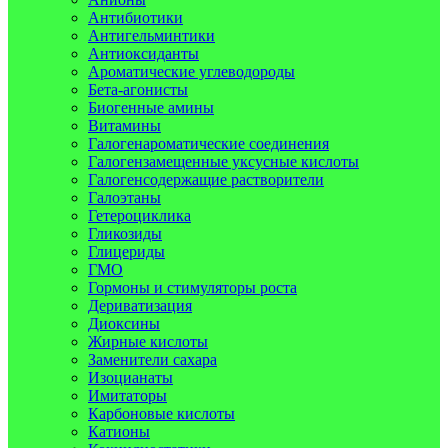
Антибиотики
Антигельминтики
Антиоксиданты
Ароматические углеводороды
Бета-агонисты
Биогенные амины
Витамины
Галогенароматические соединения
Галогензамещенные уксусные кислоты
Галогенсодержащие растворители
Галоэтаны
Гетероциклика
Гликозиды
Глицериды
ГМО
Гормоны и стимуляторы роста
Дериватизация
Диоксины
Жирные кислоты
Заменители сахара
Изоцианаты
Имитаторы
Карбоновые кислоты
Катионы