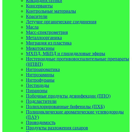
Кокцидиостатики
Консерванты
Контрольные материалы
Красители
Летучие органические соединения
Масла
Масс-спектрометрия
Металлоорганика
Миграция из пластика
Микотоксины
МХПД, МБПД и глицидиловые эфиры
Нестероидные противовоспалительные препараты
(НПВП)
Нитроароматика
Нитрозамины
Нитрофураны
Пестициды
Пираноны
Побочные продукты дезинфекции (ППО)
Подсластители
Полихлорированные бифенилы (ПХБ)
Полициклические ароматические углеводороды
(ПАУ)
Проводимость
Продукты разложения сахаров