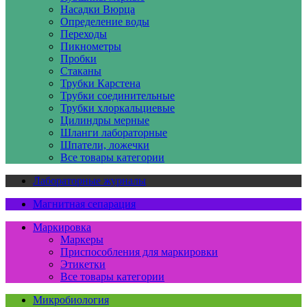
Насадки Вюрца
Определение воды
Переходы
Пикнометры
Пробки
Стаканы
Трубки Карстена
Трубки соединительные
Трубки хлоркальциевые
Цилиндры мерные
Шланги лабораторные
Шпатели, ложечки
Все товары категории
Лабораторные журналы
Магнитная сепарация
Маркировка
Маркеры
Приспособления для маркировки
Этикетки
Все товары категории
Микробиология