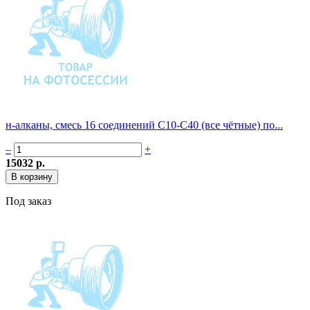
н-алканы, смесь 16 соединений С10-С40 (все чётные) по...
–
+
15032 р.
Под заказ