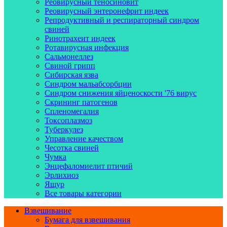
Реовирусный теносиновит
Реовирусный энтеронефрит индеек
Репродуктивный и респираторный синдром
свиней
Ринотрахеит индеек
Ротавирусная инфекция
Сальмонеллез
Свиной грипп
Сибирская язва
Синдром мальабсорбции
Синдром снижения яйценоскости '76 вирус
Скрининг патогенов
Спленомегалия
Токсоплазмоз
Туберкулез
Управление качеством
Чесотка свиней
Чумка
Энцефаломиелит птичий
Эрлихиоз
Ящур
Все товары категории
Взвешивание
Бумага для взвешивания