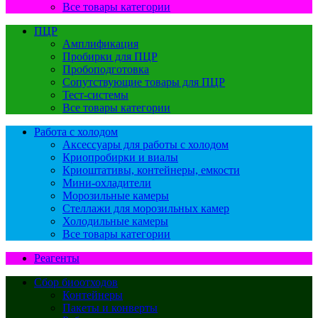
Все товары категории
ПЦР
Амплификация
Пробирки для ПЦР
Пробоподготовка
Сопутствующие товары для ПЦР
Тест-системы
Все товары категории
Работа с холодом
Аксессуары для работы с холодом
Криопробирки и виалы
Криоштативы, контейнеры, емкости
Мини-охладители
Морозильные камеры
Стеллажи для морозильных камер
Холодильные камеры
Все товары категории
Реагенты
Сбор биоотходов
Контейнеры
Пакеты и конверты