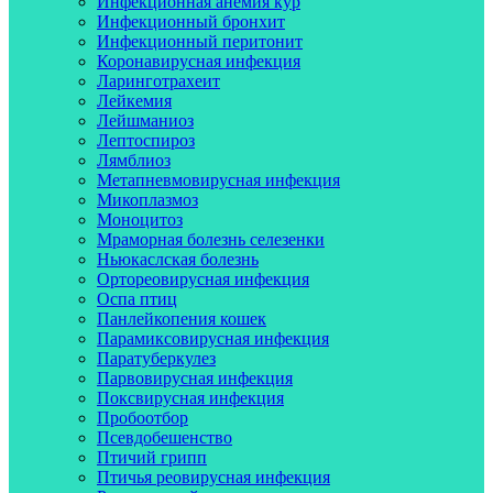
Инфекционная анемия кур
Инфекционный бронхит
Инфекционный перитонит
Коронавирусная инфекция
Ларинготрахеит
Лейкемия
Лейшманиоз
Лептоспироз
Лямблиоз
Метапневмовирусная инфекция
Микоплазмоз
Моноцитоз
Мраморная болезнь селезенки
Ньюкаслская болезнь
Ортореовирусная инфекция
Оспа птиц
Панлейкопения кошек
Парамиксовирусная инфекция
Паратуберкулез
Парвовирусная инфекция
Поксвирусная инфекция
Пробоотбор
Псевдобешенство
Птичий грипп
Птичья реовирусная инфекция