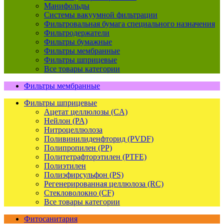
Манифольды
Системы вакуумной фильтрации
Фильтровальная бумага специального назначения
Фильтродержатели
Фильтры бумажные
Фильтры мембранные
Фильтры шприцевые
Все товары категории
Фильтры мембранные
Фильтры шприцевые
Ацетат целлюлозы (CA)
Нейлон (PA)
Нитроцеллюлоза
Поливинилиденфторид (PVDF)
Полипропилен (PP)
Политетрафторэтилен (PTFE)
Полиэтилен
Полиэфирсульфон (PS)
Регенерированная целлюлоза (RC)
Стекловолокно (CF)
Все товары категории
Фитосанитария