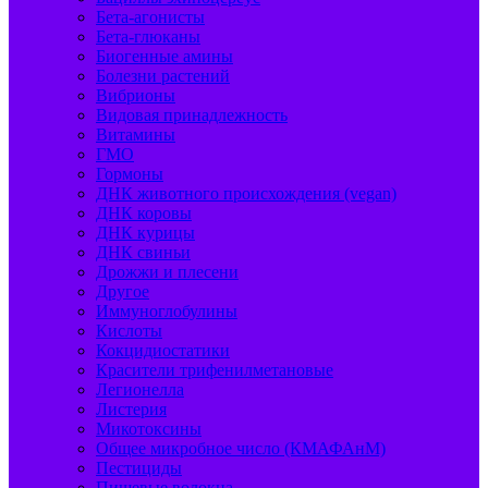
Бета-агонисты
Бета-глюканы
Биогенные амины
Болезни растений
Вибрионы
Видовая принадлежность
Витамины
ГМО
Гормоны
ДНК животного происхождения (vegan)
ДНК коровы
ДНК курицы
ДНК свиньи
Дрожжи и плесени
Другое
Иммуноглобулины
Кислоты
Кокцидиостатики
Красители трифенилметановые
Легионелла
Листерия
Микотоксины
Общее микробное число (КМАФАнМ)
Пестициды
Пищевые волокна