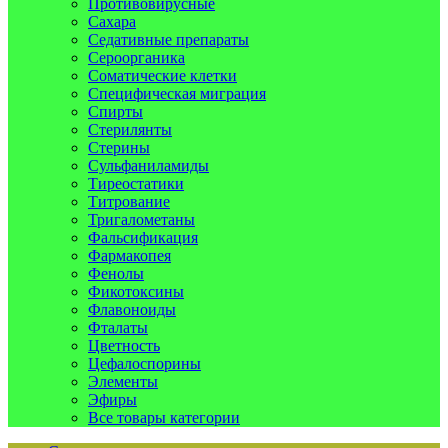
Противовирусные
Сахара
Седативные препараты
Сероорганика
Соматические клетки
Специфическая миграция
Спирты
Стерилянты
Стерины
Сульфаниламиды
Тиреостатики
Титрование
Тригалометаны
Фальсификация
Фармакопея
Фенолы
Фикотоксины
Флавоноиды
Фталаты
Цветность
Цефалоспорины
Элементы
Эфиры
Все товары категории