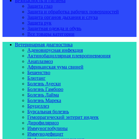
Безопасность и гигиена
Защита глаз
Защита и обработка рабочих поверхностей
Защита органов дыхания и слуха
Защита рук
Защитная одежда и обувь
Все товары категории
Ветеринарная диагностика
Аденовирусная инфекция
Актинобациллярная плевропневмония
Анаплазмоз
Африканская чума свиней
Бешенство
Блютанг
Болезнь Ауески
Болезнь Гамборо
Болезнь Лайма
Болезнь Марека
Бруцеллез
Бурсальная болезнь
Геморрагический энтерит индеек
Дирофиляриоз
Иммуноглобулины
Иммунодефицит