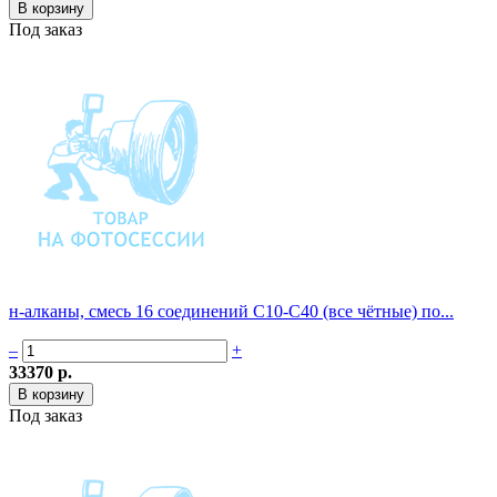
Под заказ
н-алканы, смесь 16 соединений С10-С40 (все чётные) по...
–
+
33370 р.
Под заказ