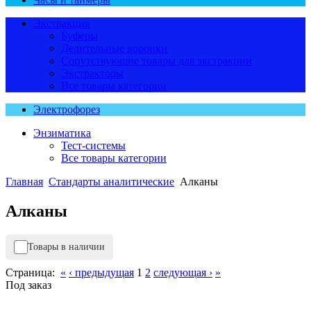
Экстракция
Буферы
Делительные воронки
Сопутствующие товары для экстракции
Экстракторы
Все товары категории
Электрофорез
Энзиматика
Тест-системы
Все товары категории
Главная
Стандарты аналитические
Алканы
Алканы
Товары в наличии
Страница:
«
‹ предыдущая
1
2
следующая ›
»
Под заказ