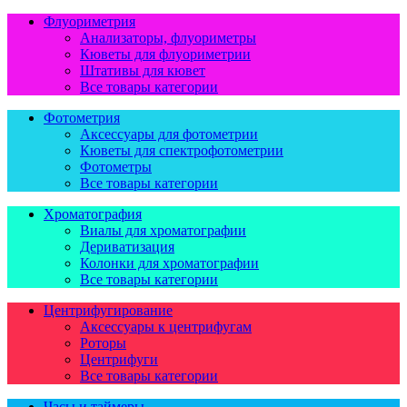
Флуориметрия
Анализаторы, флуориметры
Кюветы для флуориметрии
Штативы для кювет
Все товары категории
Фотометрия
Аксессуары для фотометрии
Кюветы для спектрофотометрии
Фотометры
Все товары категории
Хроматография
Виалы для хроматографии
Дериватизация
Колонки для хроматографии
Все товары категории
Центрифугирование
Аксессуары к центрифугам
Роторы
Центрифуги
Все товары категории
Часы и таймеры