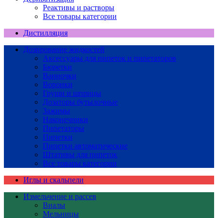
Реактивы и растворы
Все товары категории
Дистилляция
Дозирование жидкостей
Аксессуары для пипеток и пипетаторов
Бюретки
Ванночки
Воронки
Груши и шприцы
Дозаторы бутылочные
Зажимы
Наконечники
Пипетаторы
Пипетки
Пипетки автоматические
Штативы для пипеток
Все товары категории
Иглы и скальпели
Измельчение и рассев
Виалы
Мельницы