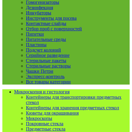
Гомогенизаторы
Дезинфекция
Инкубаторы
Инструменты для посева
Контактные слайды
Отбор проб с поверхностей
Пипетки
Питательные среды
Пластины
Подсчет колоний
Серийное разведение
Стерильные пакеты
Стерильные растворы
Чашки Петри
Экспресс-контроль
Все товары категории
Микроскопия и гистология
Контейнеры для транспортировки предметных
стекол
Контейнеры для хранения предметных стекол
Кюветы для окрашивания
Микроскопы
Покровные стекла
Предметные стекла