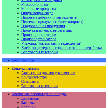
Микробиология
Молочные продукты
Окружающая среда
Пищевые добавки и ингредиенты
Пищевые продукты (общие вопросы)
Плодоовощная продукция
Продукты из мяса, рыбы и яиц
Производство жиров
Производство сахара
Упаковка (материалы и технологии)
Хлеб, кондитерские изделия и зернопереработка
Все товары категории
Компрессоры
Кондуктометрия
Аксессуары для кондуктометров
Кондуктометры
Стандарты
Все товары категории
Крепление лабораторной посуды
Держатели
Зажимы
Коврики