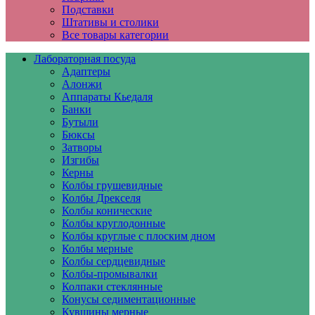
Подставки
Штативы и столики
Все товары категории
Лабораторная посуда
Адаптеры
Алонжи
Аппараты Кьедаля
Банки
Бутыли
Бюксы
Затворы
Изгибы
Керны
Колбы грушевидные
Колбы Дрекселя
Колбы конические
Колбы круглодонные
Колбы круглые с плоским дном
Колбы мерные
Колбы сердцевидные
Колбы-промывалки
Колпаки стеклянные
Конусы седиментационные
Кувшины мерные