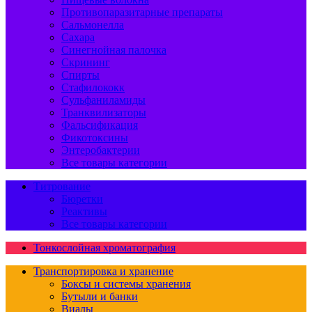
Противопаразитарные препараты
Сальмонелла
Сахара
Синегнойная палочка
Скрининг
Спирты
Стафилококк
Сульфаниламиды
Транквилизаторы
Фальсификация
Фикотоксины
Энтеробактерии
Все товары категории
Титрование
Бюретки
Реактивы
Все товары категории
Тонкослойная хроматография
Транспортировка и хранение
Боксы и системы хранения
Бутыли и банки
Виалы