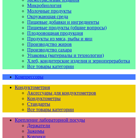
Микробиология
Молочные продукты
Окружающая среда
Пищевые добавки и ингредиенты
Пищевые продукты (общие вопросы)
Плодоовощная продукция
Продукты из мяса, рыбы и яиц
Производство жиров
Производство сахара
Упаковка (материалы и технологии)
Хлеб, кондитерские изделия и зернопереработка
Все товары категории
Компрессоры
Кондуктометрия
Аксессуары для кондуктометров
Кондуктометры
Стандарты
Все товары категории
Крепление лабораторной посуды
Держатели
Зажимы
Коврики