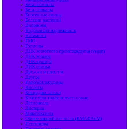
Бета-агонисты
Бета-глюканы
Биогенные амины
Болезни растений
Вибрионы
Видовая принадлежность
Витамины
ГМО
Гормоны
ДНК животного происхождения (vegan)
ДНК коровы
ДНК курицы
ДНК свиньи
Дрожжи и плесени
Другое
Иммуноглобулины
Кислоты
Кокцидиостатики
Красители трифенилметановые
Легионелла
Листерия
Микотоксины
Общее микробное число (КМАФАнМ)
Пестициды
Пищевые волокна