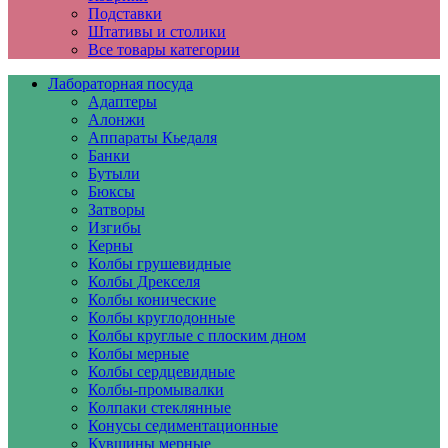
Подставки
Штативы и столики
Все товары категории
Лабораторная посуда
Адаптеры
Алонжи
Аппараты Кьедаля
Банки
Бутыли
Бюксы
Затворы
Изгибы
Керны
Колбы грушевидные
Колбы Дрекселя
Колбы конические
Колбы круглодонные
Колбы круглые с плоским дном
Колбы мерные
Колбы сердцевидные
Колбы-промывалки
Колпаки стеклянные
Конусы седиментационные
Кувшины мерные