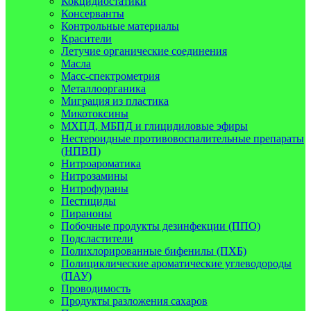
Кокцидиостатики
Консерванты
Контрольные материалы
Красители
Летучие органические соединения
Масла
Масс-спектрометрия
Металлоорганика
Миграция из пластика
Микотоксины
МХПД, МБПД и глицидиловые эфиры
Нестероидные противовоспалительные препараты
(НПВП)
Нитроароматика
Нитрозамины
Нитрофураны
Пестициды
Пираноны
Побочные продукты дезинфекции (ППО)
Подсластители
Полихлорированные бифенилы (ПХБ)
Полициклические ароматические углеводороды
(ПАУ)
Проводимость
Продукты разложения сахаров