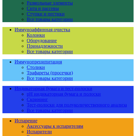
Размольные элементы
Сита и рассевы
Ступки и пестики
Все товары категории
Иммуноаффинная очистка
Колонки
Оборудование
Принадлежности
Все товары категории
Иммунопреципитация
Столики
Трафареты (просечки)
Все товары категории
Индикаторная бумага и тест-полоски
pH индикаторная бумага и полоски
Скрининг
Тест-полоски для полуколичественного анализа
Все товары категории
Испарение
Аксессуары к испарителям
Испарители