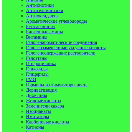
Антибиотики
Антигельминтики
Антиоксиданты
Ароматические углеводороды
Бета-агонисты
Биогенные амины
Витамины
Галогенароматические соединения
Галогензамещенные уксусные кислоты
Галогенсодержащие растворители
Галоэтаны
Гетероциклика
Гликозиды
Глицериды
ГМО
Гормоны и стимуляторы роста
Дериватизация
Диоксины
Жирные кислоты
Заменители сахара
Изоцианаты
Имитаторы
Карбоновые кислоты
Катионы