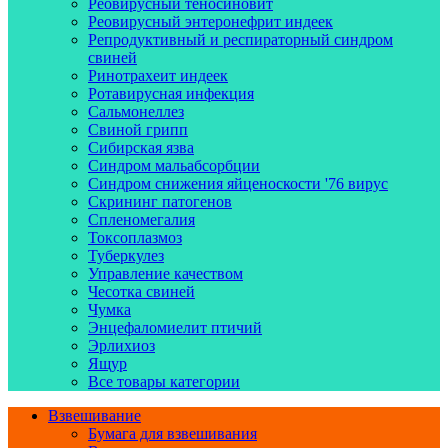
Реовирусный теносиновит
Реовирусный энтеронефрит индеек
Репродуктивный и респираторный синдром
свиней
Ринотрахеит индеек
Ротавирусная инфекция
Сальмонеллез
Свиной грипп
Сибирская язва
Синдром мальабсорбции
Синдром снижения яйценоскости '76 вирус
Скрининг патогенов
Спленомегалия
Токсоплазмоз
Туберкулез
Управление качеством
Чесотка свиней
Чумка
Энцефаломиелит птичий
Эрлихиоз
Ящур
Все товары категории
Взвешивание
Бумага для взвешивания