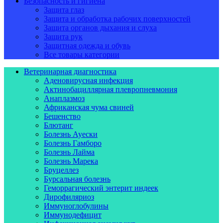
Безопасность и гигиена
Защита глаз
Защита и обработка рабочих поверхностей
Защита органов дыхания и слуха
Защита рук
Защитная одежда и обувь
Все товары категории
Ветеринарная диагностика
Аденовирусная инфекция
Актинобациллярная плевропневмония
Анаплазмоз
Африканская чума свиней
Бешенство
Блютанг
Болезнь Ауески
Болезнь Гамборо
Болезнь Лайма
Болезнь Марека
Бруцеллез
Бурсальная болезнь
Геморрагический энтерит индеек
Дирофиляриоз
Иммуноглобулины
Иммунодефицит