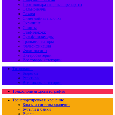
Противопаразитарные препараты
Сальмонелла
Сахара
Синегнойная палочка
Скрининг
Спирты
Стафилококк
Сульфаниламиды
Транквилизаторы
Фальсификация
Фикотоксины
Энтеробактерии
Все товары категории
Титрование
Бюретки
Реактивы
Все товары категории
Тонкослойная хроматография
Транспортировка и хранение
Боксы и системы хранения
Бутыли и банки
Виалы