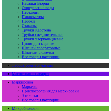
Насадки Вюрца
Определение воды
Переходы
Пикнометры
Пробки
Стаканы
Трубки Карстена
Трубки соединительные
Трубки хлоркальциевые
Цилиндры мерные
Шланги лабораторные
Шпатели, ложечки
Все товары категории
Лабораторные журналы
Магнитная сепарация
Маркировка
Маркеры
Приспособления для маркировки
Этикетки
Все товары категории
Микробиология