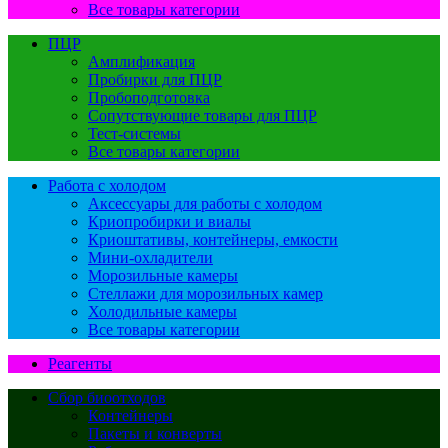
Все товары категории
ПЦР
Амплификация
Пробирки для ПЦР
Пробоподготовка
Сопутствующие товары для ПЦР
Тест-системы
Все товары категории
Работа с холодом
Аксессуары для работы с холодом
Криопробирки и виалы
Криоштативы, контейнеры, емкости
Мини-охладители
Морозильные камеры
Стеллажи для морозильных камер
Холодильные камеры
Все товары категории
Реагенты
Сбор биоотходов
Контейнеры
Пакеты и конверты