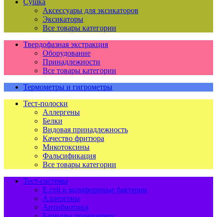
Сушка
Аксессуары для эксикаторов
Эксикаторы
Все товары категории
Твердофазная экстракция
Оборудование
Принадлежности
Все товары категории
Термометры и гигрометры
Тест-полоски
Аллергены
Белки
Видовая принадлежность
Качество фритюра
Микотоксины
Фальсификация
Все товары категории
Тест-системы
E.coli и колиформные бактерии
Аллергены
Антибиотики
Бациллы эхиноцереус