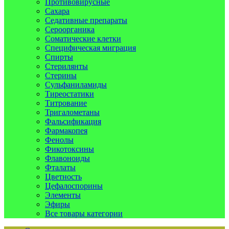
Противовирусные
Сахара
Седативные препараты
Сероорганика
Соматические клетки
Специфическая миграция
Спирты
Стерилянты
Стерины
Сульфаниламиды
Тиреостатики
Титрование
Тригалометаны
Фальсификация
Фармакопея
Фенолы
Фикотоксины
Флавоноиды
Фталаты
Цветность
Цефалоспорины
Элементы
Эфиры
Все товары категории