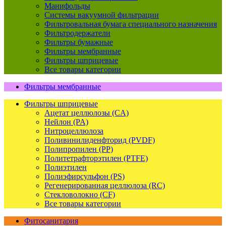
Манифольды
Системы вакуумной фильтрации
Фильтровальная бумага специального назначения
Фильтродержатели
Фильтры бумажные
Фильтры мембранные
Фильтры шприцевые
Все товары категории
Фильтры мембранные
Фильтры шприцевые
Ацетат целлюлозы (CA)
Нейлон (PA)
Нитроцеллюлоза
Поливинилиденфторид (PVDF)
Полипропилен (PP)
Политетрафторэтилен (PTFE)
Полиэтилен
Полиэфирсульфон (PS)
Регенерированная целлюлоза (RC)
Стекловолокно (CF)
Все товары категории
Фитосанитария