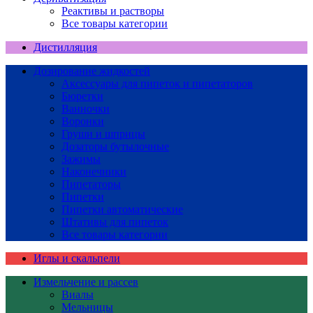
Реактивы и растворы
Все товары категории
Дистилляция
Дозирование жидкостей
Аксессуары для пипеток и пипетаторов
Бюретки
Ванночки
Воронки
Груши и шприцы
Дозаторы бутылочные
Зажимы
Наконечники
Пипетаторы
Пипетки
Пипетки автоматические
Штативы для пипеток
Все товары категории
Иглы и скальпели
Измельчение и рассев
Виалы
Мельницы