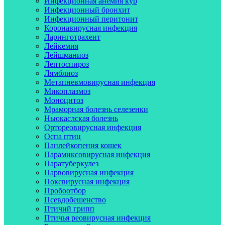
Инфекционная анемия кур
Инфекционный бронхит
Инфекционный перитонит
Коронавирусная инфекция
Ларинготрахеит
Лейкемия
Лейшманиоз
Лептоспироз
Лямблиоз
Метапневмовирусная инфекция
Микоплазмоз
Моноцитоз
Мраморная болезнь селезенки
Ньюкаслская болезнь
Ортореовирусная инфекция
Оспа птиц
Панлейкопения кошек
Парамиксовирусная инфекция
Паратуберкулез
Парвовирусная инфекция
Поксвирусная инфекция
Пробоотбор
Псевдобешенство
Птичий грипп
Птичья реовирусная инфекция