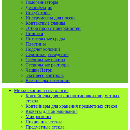
Гомогенизаторы
Дезинфекция
Инкубаторы
Инструменты для посева
Контактные слайды
Отбор проб с поверхностей
Пипетки
Питательные среды
Пластины
Подсчет колоний
Серийное разведение
Стерильные пакеты
Стерильные растворы
Чашки Петри
Экспресс-контроль
Все товары категории
Микроскопия и гистология
Контейнеры для транспортировки предметных
стекол
Контейнеры для хранения предметных стекол
Кюветы для окрашивания
Микроскопы
Покровные стекла
Предметные стекла