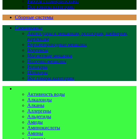
Работа с поверхностями
Все товары категории
Сборные системы
Смешивание
Аксессуары к мешалкам, ротаторам, шейкерам,
вортексам
Верхнеприводные мешалки
Вортексы
Магнитные мешалки
Палочки-мешалки
Ротаторы
Шейкеры
Все товары категории
Стандарты аналитические
Активность воды
Алкалоиды
Алканы
Аллергены
Альдегиды
Амиды
Аминокислоты
Амины
Анионы