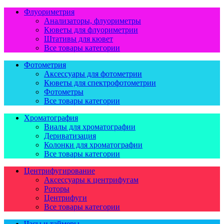
Флуориметрия
Анализаторы, флуориметры
Кюветы для флуориметрии
Штативы для кювет
Все товары категории
Фотометрия
Аксессуары для фотометрии
Кюветы для спектрофотометрии
Фотометры
Все товары категории
Хроматография
Виалы для хроматографии
Дериватизация
Колонки для хроматографии
Все товары категории
Центрифугирование
Аксессуары к центрифугам
Роторы
Центрифуги
Все товары категории
Часы и таймеры