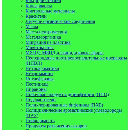
Кокцидиостатики
Консерванты
Контрольные материалы
Красители
Летучие органические соединения
Масла
Масс-спектрометрия
Металлоорганика
Миграция из пластика
Микотоксины
МХПД, МБПД и глицидиловые эфиры
Нестероидные противовоспалительные препараты
(НПВП)
Нитроароматика
Нитрозамины
Нитрофураны
Пестициды
Пираноны
Побочные продукты дезинфекции (ППО)
Подсластители
Полихлорированные бифенилы (ПХБ)
Полициклические ароматические углеводороды
(ПАУ)
Проводимость
Продукты разложения сахаров