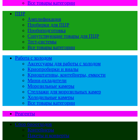
Все товары категории
ПЦР
Амплификация
Пробирки для ПЦР
Пробоподготовка
Сопутствующие товары для ПЦР
Тест-системы
Все товары категории
Работа с холодом
Аксессуары для работы с холодом
Криопробирки и виалы
Криоштативы, контейнеры, емкости
Мини-охладители
Морозильные камеры
Стеллажи для морозильных камер
Холодильные камеры
Все товары категории
Реагенты
Сбор биоотходов
Контейнеры
Пакеты и конверты