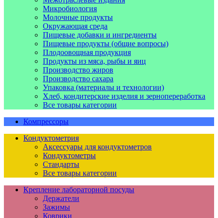
Микробиология
Молочные продукты
Окружающая среда
Пищевые добавки и ингредиенты
Пищевые продукты (общие вопросы)
Плодоовощная продукция
Продукты из мяса, рыбы и яиц
Производство жиров
Производство сахара
Упаковка (материалы и технологии)
Хлеб, кондитерские изделия и зернопереработка
Все товары категории
Компрессоры
Кондуктометрия
Аксессуары для кондуктометров
Кондуктометры
Стандарты
Все товары категории
Крепление лабораторной посуды
Держатели
Зажимы
Коврики