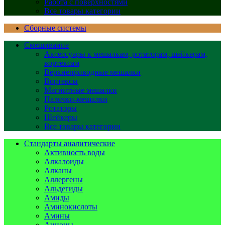
Работа с поверхностями
Все товары категории
Сборные системы
Смешивание
Аксессуары к мешалкам, ротаторам, шейкерам,
вортексам
Верхнеприводные мешалки
Вортексы
Магнитные мешалки
Палочки-мешалки
Ротаторы
Шейкеры
Все товары категории
Стандарты аналитические
Активность воды
Алкалоиды
Алканы
Аллергены
Альдегиды
Амиды
Аминокислоты
Амины
Анионы