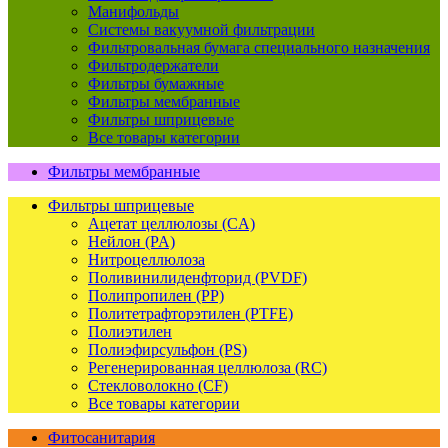
Манифольды
Системы вакуумной фильтрации
Фильтровальная бумага специального назначения
Фильтродержатели
Фильтры бумажные
Фильтры мембранные
Фильтры шприцевые
Все товары категории
Фильтры мембранные
Фильтры шприцевые
Ацетат целлюлозы (CA)
Нейлон (PA)
Нитроцеллюлоза
Поливинилиденфторид (PVDF)
Полипропилен (PP)
Политетрафторэтилен (PTFE)
Полиэтилен
Полиэфирсульфон (PS)
Регенерированная целлюлоза (RC)
Стекловолокно (CF)
Все товары категории
Фитосанитария