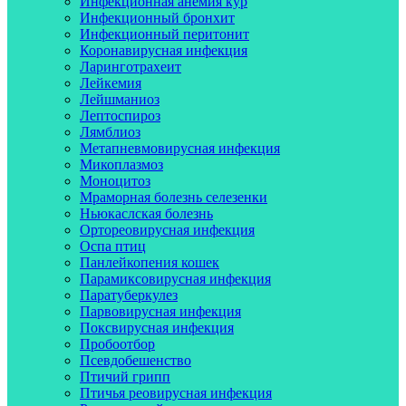
Инфекционная анемия кур
Инфекционный бронхит
Инфекционный перитонит
Коронавирусная инфекция
Ларинготрахеит
Лейкемия
Лейшманиоз
Лептоспироз
Лямблиоз
Метапневмовирусная инфекция
Микоплазмоз
Моноцитоз
Мраморная болезнь селезенки
Ньюкаслская болезнь
Ортореовирусная инфекция
Оспа птиц
Панлейкопения кошек
Парамиксовирусная инфекция
Паратуберкулез
Парвовирусная инфекция
Поксвирусная инфекция
Пробоотбор
Псевдобешенство
Птичий грипп
Птичья реовирусная инфекция