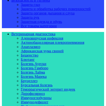
Безопасность и гигиена
Защита глаз
Защита и обработка рабочих поверхностей
Защита органов дыхания и слуха
Защита рук
Защитная одежда и обувь
Все товары категории
Ветеринарная диагностика
Аденовирусная инфекция
Актинобациллярная плевропневмония
Анаплазмоз
Африканская чума свиней
Бешенство
Блютанг
Болезнь Ауески
Болезнь Гамборо
Болезнь Лайма
Болезнь Марека
Бруцеллез
Бурсальная болезнь
Геморрагический энтерит индеек
Дирофиляриоз
Иммуноглобулины
Иммунодефицит