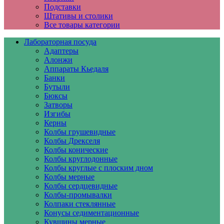
Подставки
Штативы и столики
Все товары категории
Лабораторная посуда
Адаптеры
Алонжи
Аппараты Кьедаля
Банки
Бутыли
Бюксы
Затворы
Изгибы
Керны
Колбы грушевидные
Колбы Дрекселя
Колбы конические
Колбы круглодонные
Колбы круглые с плоским дном
Колбы мерные
Колбы сердцевидные
Колбы-промывалки
Колпаки стеклянные
Конусы седиментационные
Кувшины мерные