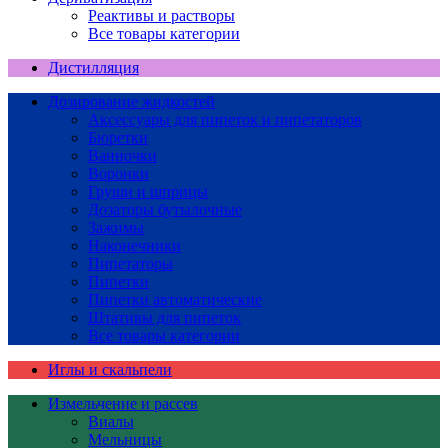
Реактивы и растворы
Все товары категории
Дистилляция
Дозирование жидкостей
Аксессуары для пипеток и пипетаторов
Бюретки
Ванночки
Воронки
Груши и шприцы
Дозаторы бутылочные
Зажимы
Наконечники
Пипетаторы
Пипетки
Пипетки автоматические
Штативы для пипеток
Все товары категории
Иглы и скальпели
Измельчение и рассев
Виалы
Мельницы