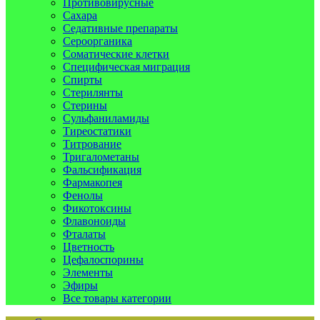
Противовирусные
Сахара
Седативные препараты
Сероорганика
Соматические клетки
Специфическая миграция
Спирты
Стерилянты
Стерины
Сульфаниламиды
Тиреостатики
Титрование
Тригалометаны
Фальсификация
Фармакопея
Фенолы
Фикотоксины
Флавоноиды
Фталаты
Цветность
Цефалоспорины
Элементы
Эфиры
Все товары категории