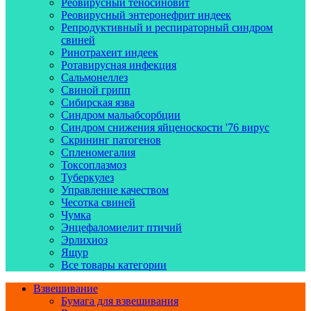
Реовирусный теносиновит
Реовирусный энтеронефрит индеек
Репродуктивный и респираторный синдром
свиней
Ринотрахеит индеек
Ротавирусная инфекция
Сальмонеллез
Свиной грипп
Сибирская язва
Синдром мальабсорбции
Синдром снижения яйценоскости '76 вирус
Скрининг патогенов
Спленомегалия
Токсоплазмоз
Туберкулез
Управление качеством
Чесотка свиней
Чумка
Энцефаломиелит птичий
Эрлихиоз
Ящур
Все товары категории
Взвешивание
Бумага для взвешивания