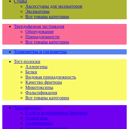
Сушка
Аксессуары для эксикаторов
Эксикаторы
Все товары категории
Твердофазная экстракция
Оборудование
Принадлежности
Все товары категории
Термометры и гигрометры
Тест-полоски
Аллергены
Белки
Видовая принадлежность
Качество фритюра
Микотоксины
Фальсификация
Все товары категории
Тест-системы
E.coli и колиформные бактерии
Аллергены
Антибиотики
Бациллы эхиноцереус