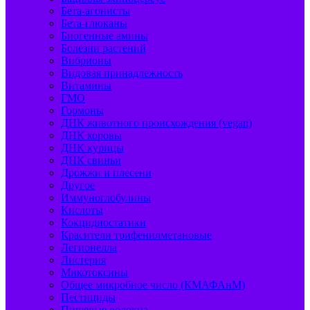
Бета-агонисты
Бета-глюканы
Биогенные амины
Болезни растений
Вибрионы
Видовая принадлежность
Витамины
ГМО
Гормоны
ДНК животного происхождения (vegan)
ДНК коровы
ДНК курицы
ДНК свиньи
Дрожжи и плесени
Другое
Иммуноглобулины
Кислоты
Кокцидиостатики
Красители трифенилметановые
Легионелла
Листерия
Микотоксины
Общее микробное число (КМАФАнМ)
Пестициды
Пищевые волокна