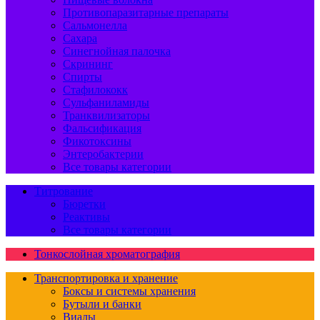
Противопаразитарные препараты
Сальмонелла
Сахара
Синегнойная палочка
Скрининг
Спирты
Стафилококк
Сульфаниламиды
Транквилизаторы
Фальсификация
Фикотоксины
Энтеробактерии
Все товары категории
Титрование
Бюретки
Реактивы
Все товары категории
Тонкослойная хроматография
Транспортировка и хранение
Боксы и системы хранения
Бутыли и банки
Виалы