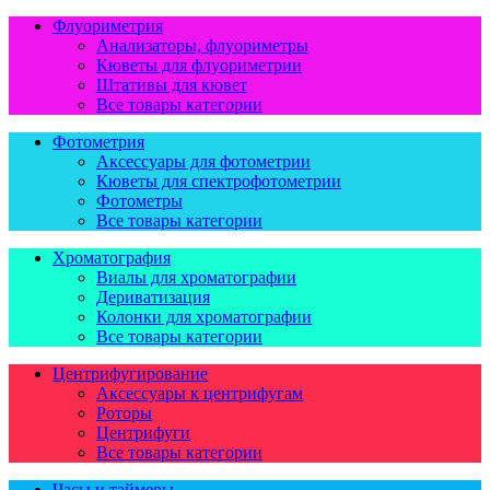
Флуориметрия
Анализаторы, флуориметры
Кюветы для флуориметрии
Штативы для кювет
Все товары категории
Фотометрия
Аксессуары для фотометрии
Кюветы для спектрофотометрии
Фотометры
Все товары категории
Хроматография
Виалы для хроматографии
Дериватизация
Колонки для хроматографии
Все товары категории
Центрифугирование
Аксессуары к центрифугам
Роторы
Центрифуги
Все товары категории
Часы и таймеры