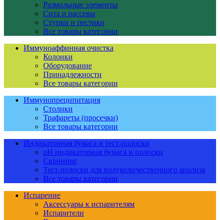
Размольные элементы
Сита и рассевы
Ступки и пестики
Все товары категории
Иммуноаффинная очистка
Колонки
Оборудование
Принадлежности
Все товары категории
Иммунопреципитация
Столики
Трафареты (просечки)
Все товары категории
Индикаторная бумага и тест-полоски
pH индикаторная бумага и полоски
Скрининг
Тест-полоски для полуколичественного анализа
Все товары категории
Испарение
Аксессуары к испарителям
Испарители