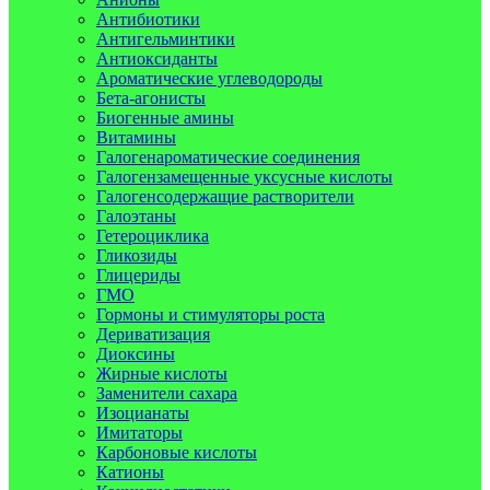
Антибиотики
Антигельминтики
Антиоксиданты
Ароматические углеводороды
Бета-агонисты
Биогенные амины
Витамины
Галогенароматические соединения
Галогензамещенные уксусные кислоты
Галогенсодержащие растворители
Галоэтаны
Гетероциклика
Гликозиды
Глицериды
ГМО
Гормоны и стимуляторы роста
Дериватизация
Диоксины
Жирные кислоты
Заменители сахара
Изоцианаты
Имитаторы
Карбоновые кислоты
Катионы