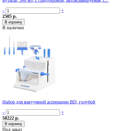
Бутыль, 500 мл, с градуировой, автоклавируемая, с...
–
+
2505 р.
В наличии
Набор для вакуумной аспирации BD, голубой
–
+
58222 р.
Под заказ