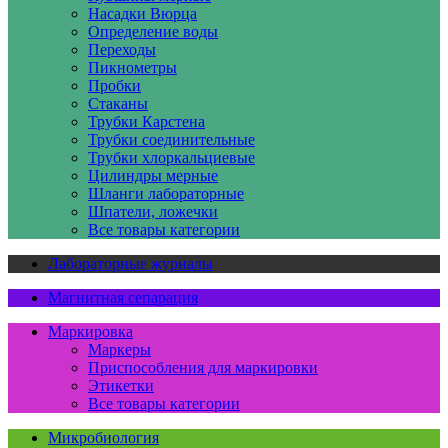
Насадки Вюрца
Определение воды
Переходы
Пикнометры
Пробки
Стаканы
Трубки Карстена
Трубки соединительные
Трубки хлоркальциевые
Цилиндры мерные
Шланги лабораторные
Шпатели, ложечки
Все товары категории
Лабораторные журналы
Магнитная сепарация
Маркировка
Маркеры
Приспособления для маркировки
Этикетки
Все товары категории
Микробиология