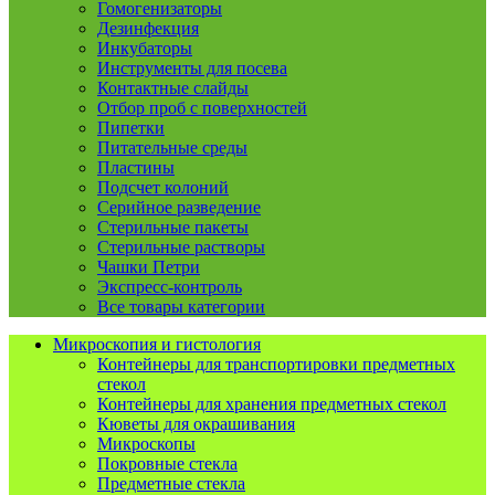
Гомогенизаторы
Дезинфекция
Инкубаторы
Инструменты для посева
Контактные слайды
Отбор проб с поверхностей
Пипетки
Питательные среды
Пластины
Подсчет колоний
Серийное разведение
Стерильные пакеты
Стерильные растворы
Чашки Петри
Экспресс-контроль
Все товары категории
Микроскопия и гистология
Контейнеры для транспортировки предметных
стекол
Контейнеры для хранения предметных стекол
Кюветы для окрашивания
Микроскопы
Покровные стекла
Предметные стекла