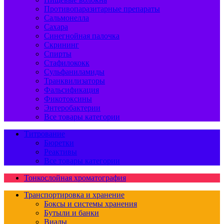
Противопаразитарные препараты
Сальмонелла
Сахара
Синегнойная палочка
Скрининг
Спирты
Стафилококк
Сульфаниламиды
Транквилизаторы
Фальсификация
Фикотоксины
Энтеробактерии
Все товары категории
Титрование
Бюретки
Реактивы
Все товары категории
Тонкослойная хроматография
Транспортировка и хранение
Боксы и системы хранения
Бутыли и банки
Виалы