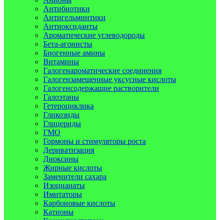
Антибиотики
Антигельминтики
Антиоксиданты
Ароматические углеводороды
Бета-агонисты
Биогенные амины
Витамины
Галогенароматические соединения
Галогензамещенные уксусные кислоты
Галогенсодержащие растворители
Галоэтаны
Гетероциклика
Гликозиды
Глицериды
ГМО
Гормоны и стимуляторы роста
Дериватизация
Диоксины
Жирные кислоты
Заменители сахара
Изоцианаты
Имитаторы
Карбоновые кислоты
Катионы