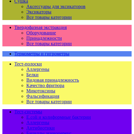
Сушка
Аксессуары для эксикаторов
Эксикаторы
Все товары категории
Твердофазная экстракция
Оборудование
Принадлежности
Все товары категории
Термометры и гигрометры
Тест-полоски
Аллергены
Белки
Видовая принадлежность
Качество фритюра
Микотоксины
Фальсификация
Все товары категории
Тест-системы
E.coli и колиформные бактерии
Аллергены
Антибиотики
Бациллы эхиноцереус