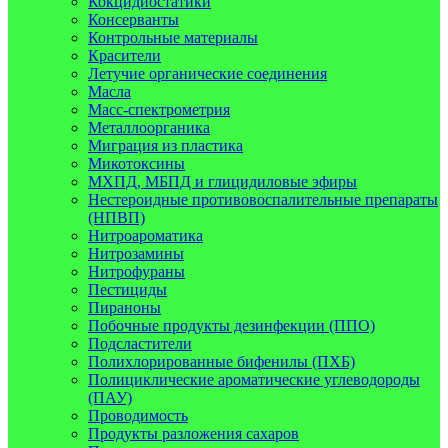
Кокцидиостатики
Консерванты
Контрольные материалы
Красители
Летучие органические соединения
Масла
Масс-спектрометрия
Металлоорганика
Миграция из пластика
Микотоксины
МХПД, МБПД и глицидиловые эфиры
Нестероидные противовоспалительные препараты
(НПВП)
Нитроароматика
Нитрозамины
Нитрофураны
Пестициды
Пираноны
Побочные продукты дезинфекции (ППО)
Подсластители
Полихлорированные бифенилы (ПХБ)
Полициклические ароматические углеводороды
(ПАУ)
Проводимость
Продукты разложения сахаров