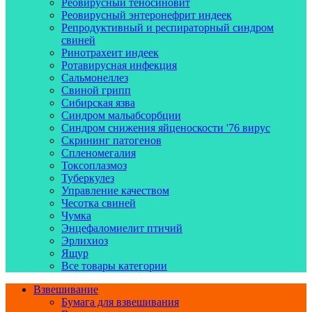
Реовирусный теносиновит
Реовирусный энтеронефрит индеек
Репродуктивный и респираторный синдром
свиней
Ринотрахеит индеек
Ротавирусная инфекция
Сальмонеллез
Свиной грипп
Сибирская язва
Синдром мальабсорбции
Синдром снижения яйценоскости '76 вирус
Скрининг патогенов
Спленомегалия
Токсоплазмоз
Туберкулез
Управление качеством
Чесотка свиней
Чумка
Энцефаломиелит птичий
Эрлихиоз
Ящур
Все товары категории
Взвешивание
Бумага для взвешивания