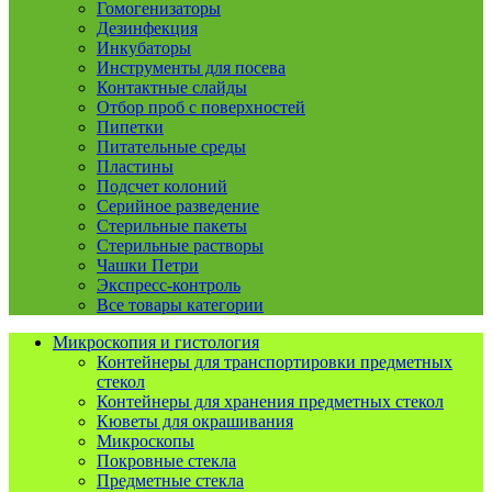
Гомогенизаторы
Дезинфекция
Инкубаторы
Инструменты для посева
Контактные слайды
Отбор проб с поверхностей
Пипетки
Питательные среды
Пластины
Подсчет колоний
Серийное разведение
Стерильные пакеты
Стерильные растворы
Чашки Петри
Экспресс-контроль
Все товары категории
Микроскопия и гистология
Контейнеры для транспортировки предметных
стекол
Контейнеры для хранения предметных стекол
Кюветы для окрашивания
Микроскопы
Покровные стекла
Предметные стекла