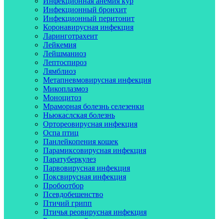
Инфекционная анемия кур
Инфекционный бронхит
Инфекционный перитонит
Коронавирусная инфекция
Ларинготрахеит
Лейкемия
Лейшманиоз
Лептоспироз
Лямблиоз
Метапневмовирусная инфекция
Микоплазмоз
Моноцитоз
Мраморная болезнь селезенки
Ньюкаслская болезнь
Ортореовирусная инфекция
Оспа птиц
Панлейкопения кошек
Парамиксовирусная инфекция
Паратуберкулез
Парвовирусная инфекция
Поксвирусная инфекция
Пробоотбор
Псевдобешенство
Птичий грипп
Птичья реовирусная инфекция