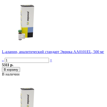
L-аланин, аналитический стандарт Эврика AA0101EL, 500 мг
–
+
5311 р.
В наличии