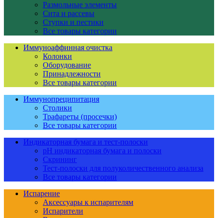
Размольные элементы
Сита и рассевы
Ступки и пестики
Все товары категории
Иммуноаффинная очистка
Колонки
Оборудование
Принадлежности
Все товары категории
Иммунопреципитация
Столики
Трафареты (просечки)
Все товары категории
Индикаторная бумага и тест-полоски
pH индикаторная бумага и полоски
Скрининг
Тест-полоски для полуколичественного анализа
Все товары категории
Испарение
Аксессуары к испарителям
Испарители