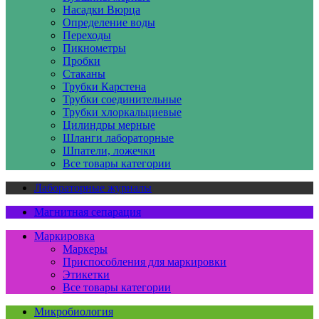
Насадки Вюрца
Определение воды
Переходы
Пикнометры
Пробки
Стаканы
Трубки Карстена
Трубки соединительные
Трубки хлоркальциевые
Цилиндры мерные
Шланги лабораторные
Шпатели, ложечки
Все товары категории
Лабораторные журналы
Магнитная сепарация
Маркировка
Маркеры
Приспособления для маркировки
Этикетки
Все товары категории
Микробиология