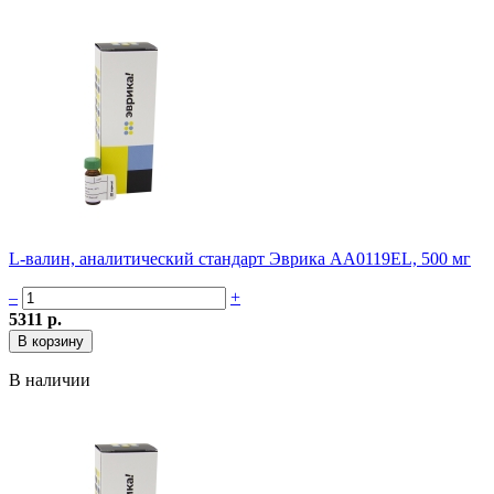
L-валин, аналитический стандарт Эврика AA0119EL, 500 мг
–
+
5311 р.
В наличии