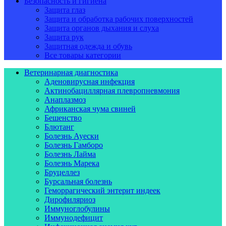
Безопасность и гигиена
Защита глаз
Защита и обработка рабочих поверхностей
Защита органов дыхания и слуха
Защита рук
Защитная одежда и обувь
Все товары категории
Ветеринарная диагностика
Аденовирусная инфекция
Актинобациллярная плевропневмония
Анаплазмоз
Африканская чума свиней
Бешенство
Блютанг
Болезнь Ауески
Болезнь Гамборо
Болезнь Лайма
Болезнь Марека
Бруцеллез
Бурсальная болезнь
Геморрагический энтерит индеек
Дирофиляриоз
Иммуноглобулины
Иммунодефицит