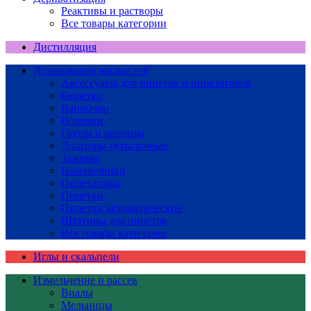
Реактивы и растворы
Все товары категории
Дистилляция
Дозирование жидкостей
Аксессуары для пипеток и пипетаторов
Бюретки
Ванночки
Воронки
Груши и шприцы
Дозаторы бутылочные
Зажимы
Наконечники
Пипетаторы
Пипетки
Пипетки автоматические
Штативы для пипеток
Все товары категории
Иглы и скальпели
Измельчение и рассев
Виалы
Мельницы