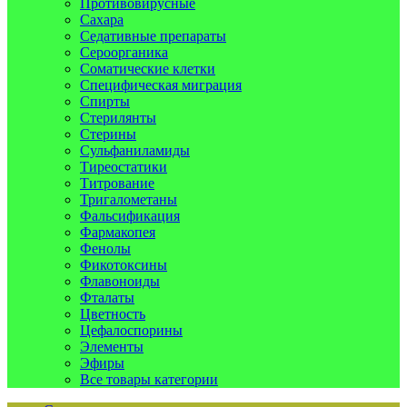
Противовирусные
Сахара
Седативные препараты
Сероорганика
Соматические клетки
Специфическая миграция
Спирты
Стерилянты
Стерины
Сульфаниламиды
Тиреостатики
Титрование
Тригалометаны
Фальсификация
Фармакопея
Фенолы
Фикотоксины
Флавоноиды
Фталаты
Цветность
Цефалоспорины
Элементы
Эфиры
Все товары категории