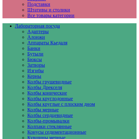
Подставки
Штативы и столики
Все товары категории
Лабораторная посуда
Адаптеры
Алонжи
Аппараты Кьедаля
Банки
Бутыли
Бюксы
Затворы
Изгибы
Керны
Колбы грушевидные
Колбы Дрекселя
Колбы конические
Колбы круглодонные
Колбы круглые с плоским дном
Колбы мерные
Колбы сердцевидные
Колбы-промывалки
Колпаки стеклянные
Конусы седиментационные
Кувшины мерные