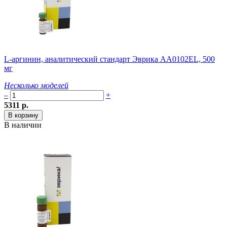
L-аргинин, аналитический стандарт Эврика AA0102EL, 500
мг
Несколько моделей
–
+
5311 р.
В наличии