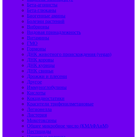
Бета-агонисты
Бета-глюканы
Биогенные амины
Болезни растений
Вибрионы
Видовая принадлежность
Витамины
ГМО
Гормоны
ДНК животного происхождения (vegan)
ДНК коровы
ДНК курицы
ДНК свиньи
Дрожжи и плесени
Другое
Иммуноглобулины
Кислоты
Кокцидиостатики
Красители трифенилметановые
Легионелла
Листерия
Микотоксины
Общее микробное число (КМАФАнМ)
Пестициды
Пищевые волокна