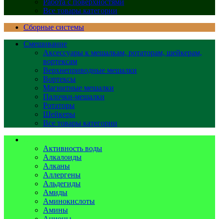
Работа с поверхностями
Все товары категории
Сборные системы
Смешивание
Аксессуары к мешалкам, ротаторам, шейкерам,
вортексам
Верхнеприводные мешалки
Вортексы
Магнитные мешалки
Палочки-мешалки
Ротаторы
Шейкеры
Все товары категории
Стандарты аналитические
Активность воды
Алкалоиды
Алканы
Аллергены
Альдегиды
Амиды
Аминокислоты
Амины
Анионы