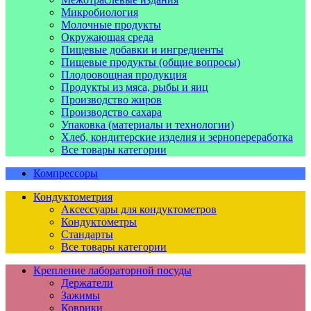
Микробиология
Молочные продукты
Окружающая среда
Пищевые добавки и ингредиенты
Пищевые продукты (общие вопросы)
Плодоовощная продукция
Продукты из мяса, рыбы и яиц
Производство жиров
Производство сахара
Упаковка (материалы и технологии)
Хлеб, кондитерские изделия и зернопереработка
Все товары категории
Компрессоры
Кондуктометрия
Аксессуары для кондуктометров
Кондуктометры
Стандарты
Все товары категории
Крепление лабораторной посуды
Держатели
Зажимы
Коврики