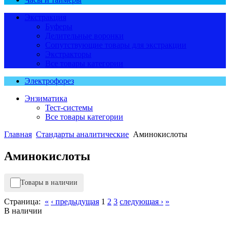
Экстракция
Буферы
Делительные воронки
Сопутствующие товары для экстракции
Экстракторы
Все товары категории
Электрофорез
Энзиматика
Тест-системы
Все товары категории
Главная
Стандарты аналитические
Аминокислоты
Аминокислоты
Товары в наличии
Страница:
«
‹ предыдущая
1
2
3
следующая ›
»
В наличии