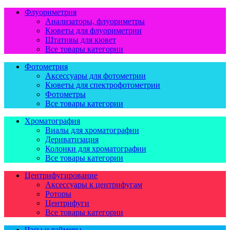
Флуориметрия
Анализаторы, флуориметры
Кюветы для флуориметрии
Штативы для кювет
Все товары категории
Фотометрия
Аксессуары для фотометрии
Кюветы для спектрофотометрии
Фотометры
Все товары категории
Хроматография
Виалы для хроматографии
Дериватизация
Колонки для хроматографии
Все товары категории
Центрифугирование
Аксессуары к центрифугам
Роторы
Центрифуги
Все товары категории
Часы и таймеры