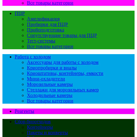
Все товары категории
ПЦР
Амплификация
Пробирки для ПЦР
Пробоподготовка
Сопутствующие товары для ПЦР
Тест-системы
Все товары категории
Работа с холодом
Аксессуары для работы с холодом
Криопробирки и виалы
Криоштативы, контейнеры, емкости
Мини-охладители
Морозильные камеры
Стеллажи для морозильных камер
Холодильные камеры
Все товары категории
Реагенты
Сбор биоотходов
Контейнеры
Пакеты и конверты