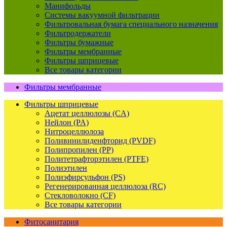
Манифольды
Системы вакуумной фильтрации
Фильтровальная бумага специального назначения
Фильтродержатели
Фильтры бумажные
Фильтры мембранные
Фильтры шприцевые
Все товары категории
Фильтры мембранные
Фильтры шприцевые
Ацетат целлюлозы (CA)
Нейлон (PA)
Нитроцеллюлоза
Поливинилиденфторид (PVDF)
Полипропилен (PP)
Политетрафторэтилен (PTFE)
Полиэтилен
Полиэфирсульфон (PS)
Регенерированная целлюлоза (RC)
Стекловолокно (CF)
Все товары категории
Фитосанитария