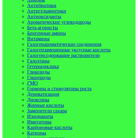
Антибиотики
Антигельминтики
Антиоксиданты
Ароматические углеводороды
Бета-агонисты
Биогенные амины
Витамины
Галогенароматические соединения
Галогензамещенные уксусные кислоты
Галогенсодержащие растворители
Галоэтаны
Гетероциклика
Гликозиды
Глицериды
ГМО
Гормоны и стимуляторы роста
Дериватизация
Диоксины
Жирные кислоты
Заменители сахара
Изоцианаты
Имитаторы
Карбоновые кислоты
Катионы