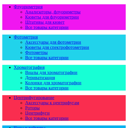
Флуориметрия
Анализаторы, флуориметры
Кюветы для флуориметрии
Штативы для кювет
Все товары категории
Фотометрия
Аксессуары для фотометрии
Кюветы для спектрофотометрии
Фотометры
Все товары категории
Хроматография
Виалы для хроматографии
Дериватизация
Колонки для хроматографии
Все товары категории
Центрифугирование
Аксессуары к центрифугам
Роторы
Центрифуги
Все товары категории
Часы и таймеры