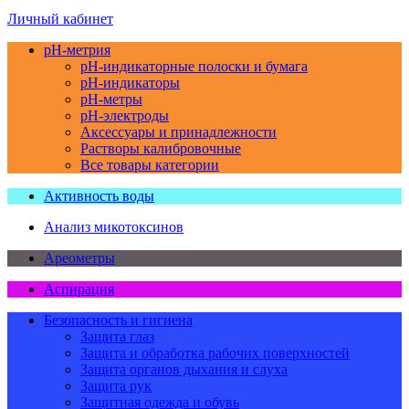
Личный кабинет
pH-метрия
pH-индикаторные полоски и бумага
pH-индикаторы
pH-метры
pH-электроды
Аксессуары и принадлежности
Растворы калибровочные
Все товары категории
Активность воды
Анализ микотоксинов
Ареометры
Аспирация
Безопасность и гигиена
Защита глаз
Защита и обработка рабочих поверхностей
Защита органов дыхания и слуха
Защита рук
Защитная одежда и обувь