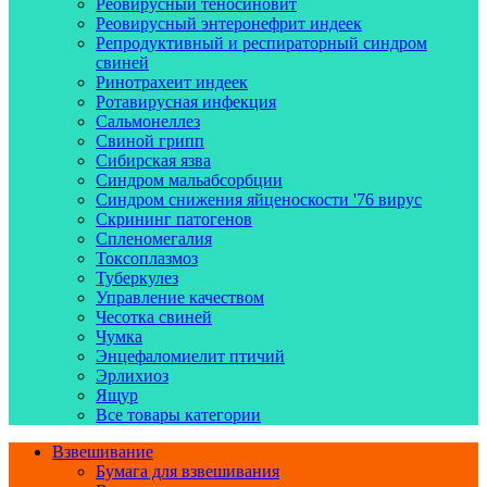
Реовирусный теносиновит
Реовирусный энтеронефрит индеек
Репродуктивный и респираторный синдром
свиней
Ринотрахеит индеек
Ротавирусная инфекция
Сальмонеллез
Свиной грипп
Сибирская язва
Синдром мальабсорбции
Синдром снижения яйценоскости '76 вирус
Скрининг патогенов
Спленомегалия
Токсоплазмоз
Туберкулез
Управление качеством
Чесотка свиней
Чумка
Энцефаломиелит птичий
Эрлихиоз
Ящур
Все товары категории
Взвешивание
Бумага для взвешивания