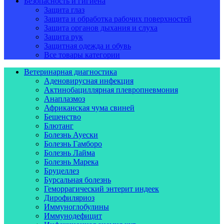
Безопасность и гигиена
Защита глаз
Защита и обработка рабочих поверхностей
Защита органов дыхания и слуха
Защита рук
Защитная одежда и обувь
Все товары категории
Ветеринарная диагностика
Аденовирусная инфекция
Актинобациллярная плевропневмония
Анаплазмоз
Африканская чума свиней
Бешенство
Блютанг
Болезнь Ауески
Болезнь Гамборо
Болезнь Лайма
Болезнь Марека
Бруцеллез
Бурсальная болезнь
Геморрагический энтерит индеек
Дирофиляриоз
Иммуноглобулины
Иммунодефицит