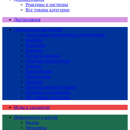
Реактивы и растворы
Все товары категории
Дистилляция
Дозирование жидкостей
Аксессуары для пипеток и пипетаторов
Бюретки
Ванночки
Воронки
Груши и шприцы
Дозаторы бутылочные
Зажимы
Наконечники
Пипетаторы
Пипетки
Пипетки автоматические
Штативы для пипеток
Все товары категории
Иглы и скальпели
Измельчение и рассев
Виалы
Мельницы