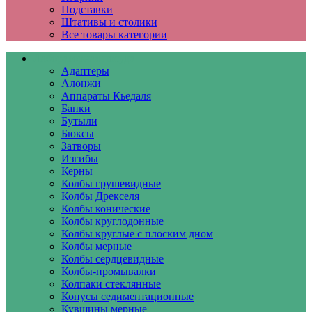
Подставки
Штативы и столики
Все товары категории
Лабораторная посуда
Адаптеры
Алонжи
Аппараты Кьедаля
Банки
Бутыли
Бюксы
Затворы
Изгибы
Керны
Колбы грушевидные
Колбы Дрекселя
Колбы конические
Колбы круглодонные
Колбы круглые с плоским дном
Колбы мерные
Колбы сердцевидные
Колбы-промывалки
Колпаки стеклянные
Конусы седиментационные
Кувшины мерные