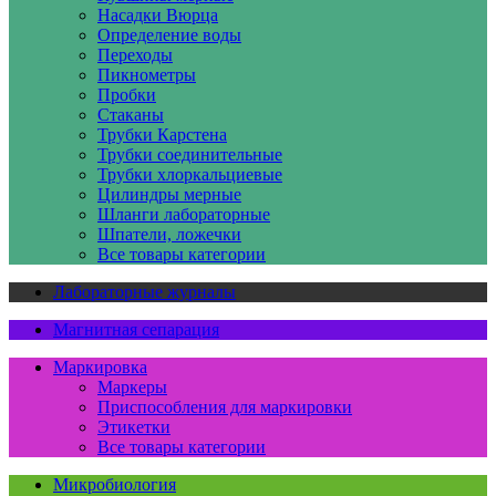
Насадки Вюрца
Определение воды
Переходы
Пикнометры
Пробки
Стаканы
Трубки Карстена
Трубки соединительные
Трубки хлоркальциевые
Цилиндры мерные
Шланги лабораторные
Шпатели, ложечки
Все товары категории
Лабораторные журналы
Магнитная сепарация
Маркировка
Маркеры
Приспособления для маркировки
Этикетки
Все товары категории
Микробиология