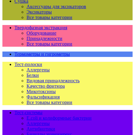
Сушка
Аксессуары для эксикаторов
Эксикаторы
Все товары категории
Твердофазная экстракция
Оборудование
Принадлежности
Все товары категории
Термометры и гигрометры
Тест-полоски
Аллергены
Белки
Видовая принадлежность
Качество фритюра
Микотоксины
Фальсификация
Все товары категории
Тест-системы
E.coli и колиформные бактерии
Аллергены
Антибиотики
Бациллы эхиноцереус