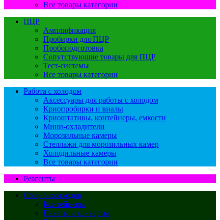
Все товары категории
ПЦР
Амплификация
Пробирки для ПЦР
Пробоподготовка
Сопутствующие товары для ПЦР
Тест-системы
Все товары категории
Работа с холодом
Аксессуары для работы с холодом
Криопробирки и виалы
Криоштативы, контейнеры, емкости
Мини-охладители
Морозильные камеры
Стеллажи для морозильных камер
Холодильные камеры
Все товары категории
Реагенты
Сбор биоотходов
Контейнеры
Пакеты и конверты