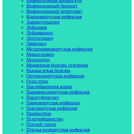
Инфекционная анемия кур
Инфекционный бронхит
Инфекционный перитонит
Коронавирусная инфекция
Ларинготрахеит
Лейкемия
Лейшманиоз
Лептоспироз
Лямблиоз
Метапневмовирусная инфекция
Микоплазмоз
Моноцитоз
Мраморная болезнь селезенки
Ньюкаслская болезнь
Ортореовирусная инфекция
Оспа птиц
Панлейкопения кошек
Парамиксовирусная инфекция
Паратуберкулез
Парвовирусная инфекция
Поксвирусная инфекция
Пробоотбор
Псевдобешенство
Птичий грипп
Птичья реовирусная инфекция