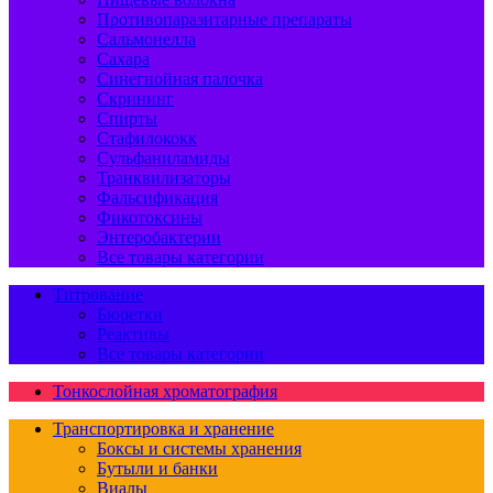
Противопаразитарные препараты
Сальмонелла
Сахара
Синегнойная палочка
Скрининг
Спирты
Стафилококк
Сульфаниламиды
Транквилизаторы
Фальсификация
Фикотоксины
Энтеробактерии
Все товары категории
Титрование
Бюретки
Реактивы
Все товары категории
Тонкослойная хроматография
Транспортировка и хранение
Боксы и системы хранения
Бутыли и банки
Виалы