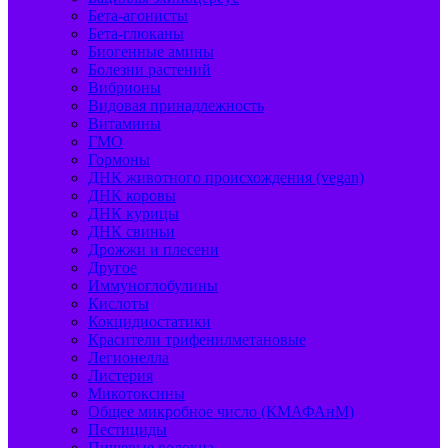
Бета-агонисты
Бета-глюканы
Биогенные амины
Болезни растений
Вибрионы
Видовая принадлежность
Витамины
ГМО
Гормоны
ДНК животного происхождения (vegan)
ДНК коровы
ДНК курицы
ДНК свиньи
Дрожжи и плесени
Другое
Иммуноглобулины
Кислоты
Кокцидиостатики
Красители трифенилметановые
Легионелла
Листерия
Микотоксины
Общее микробное число (КМАФАнМ)
Пестициды
Пищевые волокна