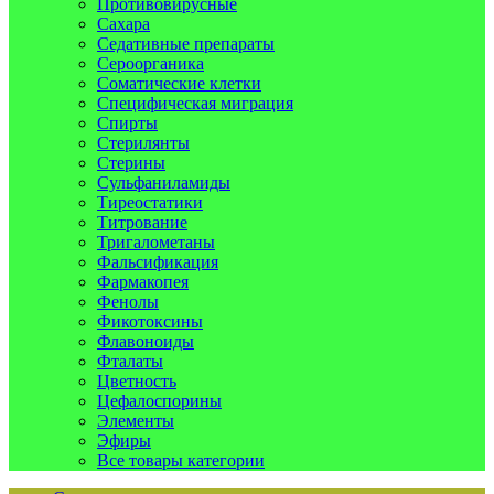
Противовирусные
Сахара
Седативные препараты
Сероорганика
Соматические клетки
Специфическая миграция
Спирты
Стерилянты
Стерины
Сульфаниламиды
Тиреостатики
Титрование
Тригалометаны
Фальсификация
Фармакопея
Фенолы
Фикотоксины
Флавоноиды
Фталаты
Цветность
Цефалоспорины
Элементы
Эфиры
Все товары категории