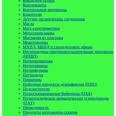
Кокцидиостатики
Консерванты
Контрольные материалы
Красители
Летучие органические соединения
Масла
Масс-спектрометрия
Металлоорганика
Миграция из пластика
Микотоксины
МХПД, МБПД и глицидиловые эфиры
Нестероидные противовоспалительные препараты
(НПВП)
Нитроароматика
Нитрозамины
Нитрофураны
Пестициды
Пираноны
Побочные продукты дезинфекции (ППО)
Подсластители
Полихлорированные бифенилы (ПХБ)
Полициклические ароматические углеводороды
(ПАУ)
Проводимость
Продукты разложения сахаров