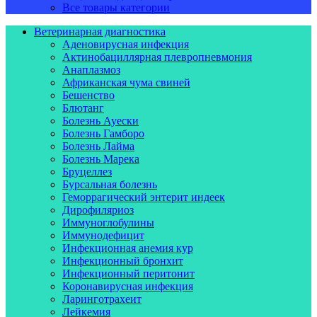
Все товары категории
Ветеринарная диагностика
Аденовирусная инфекция
Актинобациллярная плевропневмония
Анаплазмоз
Африканская чума свиней
Бешенство
Блютанг
Болезнь Ауески
Болезнь Гамборо
Болезнь Лайма
Болезнь Марека
Бруцеллез
Бурсальная болезнь
Геморрагический энтерит индеек
Дирофиляриоз
Иммуноглобулины
Иммунодефицит
Инфекционная анемия кур
Инфекционный бронхит
Инфекционный перитонит
Коронавирусная инфекция
Ларинготрахеит
Лейкемия