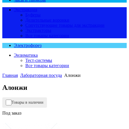
Экстракция
Буферы
Делительные воронки
Сопутствующие товары для экстракции
Экстракторы
Все товары категории
Электрофорез
Энзиматика
Тест-системы
Все товары категории
Главная
Лабораторная посуда
Алонжи
Алонжи
Товары в наличии
Под заказ