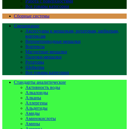
Работа с поверхностями
Все товары категории
Сборные системы
Смешивание
Аксессуары к мешалкам, ротаторам, шейкерам,
вортексам
Верхнеприводные мешалки
Вортексы
Магнитные мешалки
Палочки-мешалки
Ротаторы
Шейкеры
Все товары категории
Стандарты аналитические
Активность воды
Алкалоиды
Алканы
Аллергены
Альдегиды
Амиды
Аминокислоты
Амины
Анионы