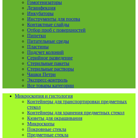
Гомогенизаторы
Дезинфекция
Инкубаторы
Инструменты для посева
Контактные слайды
Отбор проб с поверхностей
Пипетки
Питательные среды
Пластины
Подсчет колоний
Серийное разведение
Стерильные пакеты
Стерильные растворы
Чашки Петри
Экспресс-контроль
Все товары категории
Микроскопия и гистология
Контейнеры для транспортировки предметных
стекол
Контейнеры для хранения предметных стекол
Кюветы для окрашивания
Микроскопы
Покровные стекла
Предметные стекла