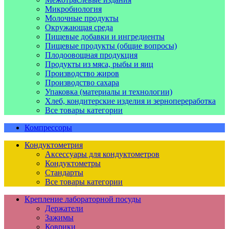
Микробиология
Молочные продукты
Окружающая среда
Пищевые добавки и ингредиенты
Пищевые продукты (общие вопросы)
Плодоовощная продукция
Продукты из мяса, рыбы и яиц
Производство жиров
Производство сахара
Упаковка (материалы и технологии)
Хлеб, кондитерские изделия и зернопереработка
Все товары категории
Компрессоры
Кондуктометрия
Аксессуары для кондуктометров
Кондуктометры
Стандарты
Все товары категории
Крепление лабораторной посуды
Держатели
Зажимы
Коврики