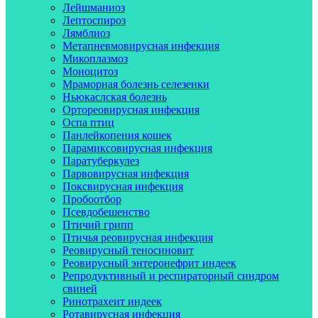
Лейшманиоз
Лептоспироз
Лямблиоз
Метапневмовирусная инфекция
Микоплазмоз
Моноцитоз
Мраморная болезнь селезенки
Ньюкаслская болезнь
Ортореовирусная инфекция
Оспа птиц
Панлейкопения кошек
Парамиксовирусная инфекция
Паратуберкулез
Парвовирусная инфекция
Поксвирусная инфекция
Пробоотбор
Псевдобешенство
Птичий грипп
Птичья реовирусная инфекция
Реовирусный теносиновит
Реовирусный энтеронефрит индеек
Репродуктивный и респираторный синдром
свиней
Ринотрахеит индеек
Ротавирусная инфекция