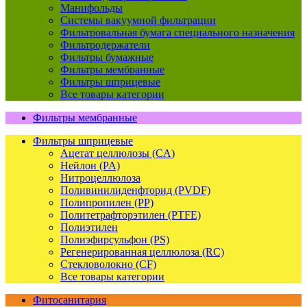
Манифольды
Системы вакуумной фильтрации
Фильтровальная бумага специального назначения
Фильтродержатели
Фильтры бумажные
Фильтры мембранные
Фильтры шприцевые
Все товары категории
Фильтры мембранные
Фильтры шприцевые
Ацетат целлюлозы (CA)
Нейлон (PA)
Нитроцеллюлоза
Поливинилиденфторид (PVDF)
Полипропилен (PP)
Политетрафторэтилен (PTFE)
Полиэтилен
Полиэфирсульфон (PS)
Регенерированная целлюлоза (RC)
Стекловолокно (CF)
Все товары категории
Фитосанитария