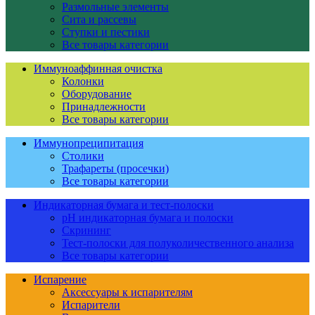
Размольные элементы
Сита и рассевы
Ступки и пестики
Все товары категории
Иммуноаффинная очистка
Колонки
Оборудование
Принадлежности
Все товары категории
Иммунопреципитация
Столики
Трафареты (просечки)
Все товары категории
Индикаторная бумага и тест-полоски
pH индикаторная бумага и полоски
Скрининг
Тест-полоски для полуколичественного анализа
Все товары категории
Испарение
Аксессуары к испарителям
Испарители