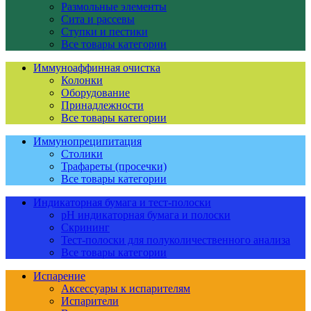
Размольные элементы
Сита и рассевы
Ступки и пестики
Все товары категории
Иммуноаффинная очистка
Колонки
Оборудование
Принадлежности
Все товары категории
Иммунопреципитация
Столики
Трафареты (просечки)
Все товары категории
Индикаторная бумага и тест-полоски
pH индикаторная бумага и полоски
Скрининг
Тест-полоски для полуколичественного анализа
Все товары категории
Испарение
Аксессуары к испарителям
Испарители