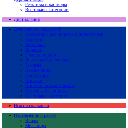
Реактивы и растворы
Все товары категории
Дистилляция
Дозирование жидкостей
Аксессуары для пипеток и пипетаторов
Бюретки
Ванночки
Воронки
Груши и шприцы
Дозаторы бутылочные
Зажимы
Наконечники
Пипетаторы
Пипетки
Пипетки автоматические
Штативы для пипеток
Все товары категории
Иглы и скальпели
Измельчение и рассев
Виалы
Мельницы