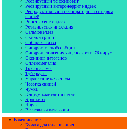
Реовирусный теносиновит
Реовирусный энтеронефрит индеек
Репродуктивный и респираторный синдром
свиней
Ринотрахеит индеек
Ротавирусная инфекция
Сальмонеллез
Свиной грипп
Сибирская язва
Синдром мальабсорбции
Синдром снижения яйценоскости '76 вирус
Скрининг патогенов
Спленомегалия
Токсоплазмоз
Туберкулез
Управление качеством
Чесотка свиней
Чумка
Энцефаломиелит птичий
Эрлихиоз
Ящур
Все товары категории
Взвешивание
Бумага для взвешивания