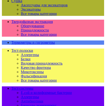
Сушка
Аксессуары для эксикаторов
Эксикаторы
Все товары категории
Твердофазная экстракция
Оборудование
Принадлежности
Все товары категории
Термометры и гигрометры
Тест-полоски
Аллергены
Белки
Видовая принадлежность
Качество фритюра
Микотоксины
Фальсификация
Все товары категории
Тест-системы
E.coli и колиформные бактерии
Аллергены
Антибиотики
Бациллы эхиноцереус