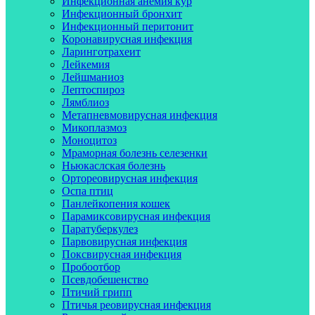
Инфекционная анемия кур
Инфекционный бронхит
Инфекционный перитонит
Коронавирусная инфекция
Ларинготрахеит
Лейкемия
Лейшманиоз
Лептоспироз
Лямблиоз
Метапневмовирусная инфекция
Микоплазмоз
Моноцитоз
Мраморная болезнь селезенки
Ньюкаслская болезнь
Ортореовирусная инфекция
Оспа птиц
Панлейкопения кошек
Парамиксовирусная инфекция
Паратуберкулез
Парвовирусная инфекция
Поксвирусная инфекция
Пробоотбор
Псевдобешенство
Птичий грипп
Птичья реовирусная инфекция