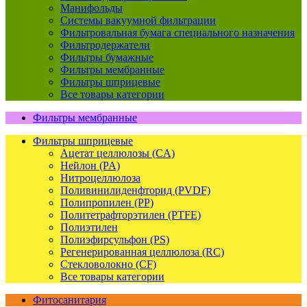
Манифольды
Системы вакуумной фильтрации
Фильтровальная бумага специального назначения
Фильтродержатели
Фильтры бумажные
Фильтры мембранные
Фильтры шприцевые
Все товары категории
Фильтры мембранные
Фильтры шприцевые
Ацетат целлюлозы (CA)
Нейлон (PA)
Нитроцеллюлоза
Поливинилиденфторид (PVDF)
Полипропилен (PP)
Политетрафторэтилен (PTFE)
Полиэтилен
Полиэфирсульфон (PS)
Регенерированная целлюлоза (RC)
Стекловолокно (CF)
Все товары категории
Фитосанитария