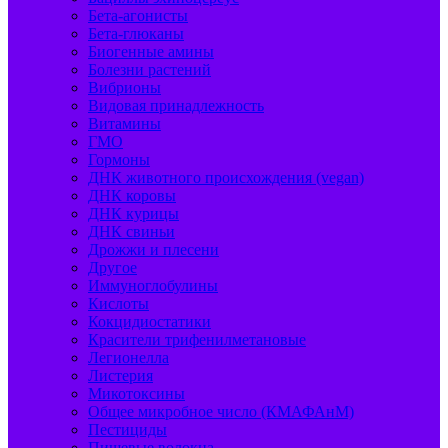
Бета-агонисты
Бета-глюканы
Биогенные амины
Болезни растений
Вибрионы
Видовая принадлежность
Витамины
ГМО
Гормоны
ДНК животного происхождения (vegan)
ДНК коровы
ДНК курицы
ДНК свиньи
Дрожжи и плесени
Другое
Иммуноглобулины
Кислоты
Кокцидиостатики
Красители трифенилметановые
Легионелла
Листерия
Микотоксины
Общее микробное число (КМАФАнМ)
Пестициды
Пищевые волокна