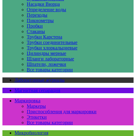
Насадки Вюрца
Определение воды
Переходы
Пикнометры
Пробки
Стаканы
Трубки Карстена
Трубки соединительные
Трубки хлоркальциевые
Цилиндры мерные
Шланги лабораторные
Шпатели, ложечки
Все товары категории
Лабораторные журналы
Магнитная сепарация
Маркировка
Маркеры
Приспособления для маркировки
Этикетки
Все товары категории
Микробиология