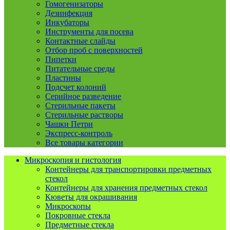
Гомогенизаторы
Дезинфекция
Инкубаторы
Инструменты для посева
Контактные слайды
Отбор проб с поверхностей
Пипетки
Питательные среды
Пластины
Подсчет колоний
Серийное разведение
Стерильные пакеты
Стерильные растворы
Чашки Петри
Экспресс-контроль
Все товары категории
Микроскопия и гистология
Контейнеры для транспортировки предметных
стекол
Контейнеры для хранения предметных стекол
Кюветы для окрашивания
Микроскопы
Покровные стекла
Предметные стекла