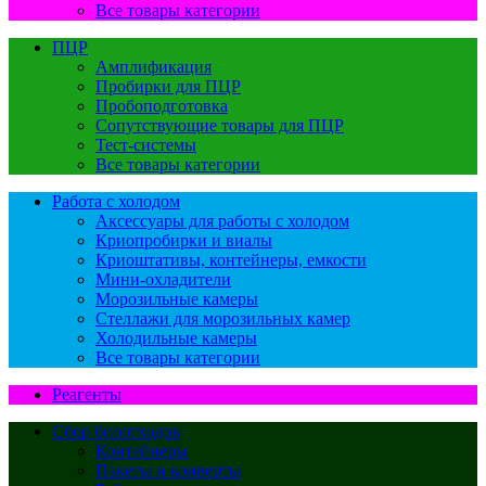
Все товары категории
ПЦР
Амплификация
Пробирки для ПЦР
Пробоподготовка
Сопутствующие товары для ПЦР
Тест-системы
Все товары категории
Работа с холодом
Аксессуары для работы с холодом
Криопробирки и виалы
Криоштативы, контейнеры, емкости
Мини-охладители
Морозильные камеры
Стеллажи для морозильных камер
Холодильные камеры
Все товары категории
Реагенты
Сбор биоотходов
Контейнеры
Пакеты и конверты