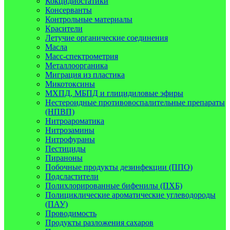
Кокцидиостатики
Консерванты
Контрольные материалы
Красители
Летучие органические соединения
Масла
Масс-спектрометрия
Металлоорганика
Миграция из пластика
Микотоксины
МХПД, МБПД и глицидиловые эфиры
Нестероидные противовоспалительные препараты
(НПВП)
Нитроароматика
Нитрозамины
Нитрофураны
Пестициды
Пираноны
Побочные продукты дезинфекции (ППО)
Подсластители
Полихлорированные бифенилы (ПХБ)
Полициклические ароматические углеводороды
(ПАУ)
Проводимость
Продукты разложения сахаров