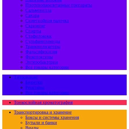
Противопаразитарные препараты
Сальмонелла
Сахара
Синегнойная палочка
Скрининг
Спирты
Стафилококк
Сульфаниламиды
Транквилизаторы
Фальсификация
Фикотоксины
Энтеробактерии
Все товары категории
Титрование
Бюретки
Реактивы
Все товары категории
Тонкослойная хроматография
Транспортировка и хранение
Боксы и системы хранения
Бутыли и банки
Виалы