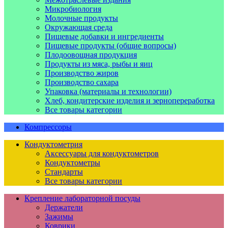
Микробиология
Молочные продукты
Окружающая среда
Пищевые добавки и ингредиенты
Пищевые продукты (общие вопросы)
Плодоовощная продукция
Продукты из мяса, рыбы и яиц
Производство жиров
Производство сахара
Упаковка (материалы и технологии)
Хлеб, кондитерские изделия и зернопереработка
Все товары категории
Компрессоры
Кондуктометрия
Аксессуары для кондуктометров
Кондуктометры
Стандарты
Все товары категории
Крепление лабораторной посуды
Держатели
Зажимы
Коврики