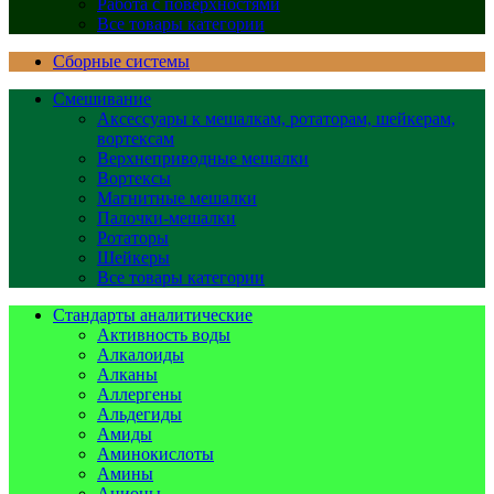
Работа с поверхностями
Все товары категории
Сборные системы
Смешивание
Аксессуары к мешалкам, ротаторам, шейкерам,
вортексам
Верхнеприводные мешалки
Вортексы
Магнитные мешалки
Палочки-мешалки
Ротаторы
Шейкеры
Все товары категории
Стандарты аналитические
Активность воды
Алкалоиды
Алканы
Аллергены
Альдегиды
Амиды
Аминокислоты
Амины
Анионы