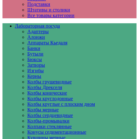
Подставки
Штативы и столики
Все товары категории
Лабораторная посуда
Адаптеры
Алонжи
Аппараты Кьедаля
Банки
Бутыли
Бюксы
Затворы
Изгибы
Керны
Колбы грушевидные
Колбы Дрекселя
Колбы конические
Колбы круглодонные
Колбы круглые с плоским дном
Колбы мерные
Колбы сердцевидные
Колбы-промывалки
Колпаки стеклянные
Конусы седиментационные
Кувшины мерные