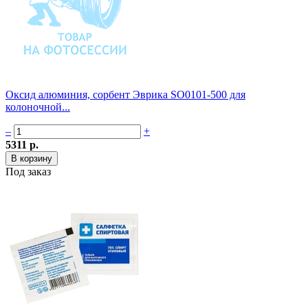
Оксид алюминия, сорбент Эврика SO0101-500 для
колоночной...
–
+
5311 р.
Под заказ