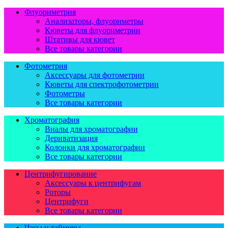
Флуориметрия
Анализаторы, флуориметры
Кюветы для флуориметрии
Штативы для кювет
Все товары категории
Фотометрия
Аксессуары для фотометрии
Кюветы для спектрофотометрии
Фотометры
Все товары категории
Хроматография
Виалы для хроматографии
Дериватизация
Колонки для хроматографии
Все товары категории
Центрифугирование
Аксессуары к центрифугам
Роторы
Центрифуги
Все товары категории
Часы и таймеры