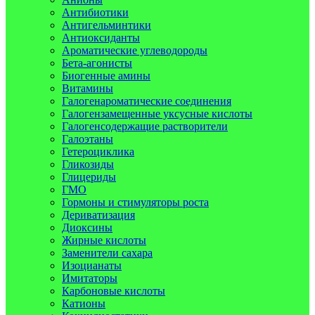
Антибиотики
Антигельминтики
Антиоксиданты
Ароматические углеводороды
Бета-агонисты
Биогенные амины
Витамины
Галогенароматические соединения
Галогензамещенные уксусные кислоты
Галогенсодержащие растворители
Галоэтаны
Гетероциклика
Гликозиды
Глицериды
ГМО
Гормоны и стимуляторы роста
Дериватизация
Диоксины
Жирные кислоты
Заменители сахара
Изоцианаты
Имитаторы
Карбоновые кислоты
Катионы