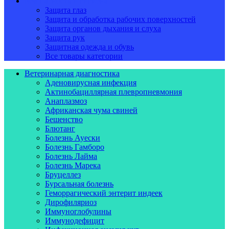
Безопасность и гигиена
Защита глаз
Защита и обработка рабочих поверхностей
Защита органов дыхания и слуха
Защита рук
Защитная одежда и обувь
Все товары категории
Ветеринарная диагностика
Аденовирусная инфекция
Актинобациллярная плевропневмония
Анаплазмоз
Африканская чума свиней
Бешенство
Блютанг
Болезнь Ауески
Болезнь Гамборо
Болезнь Лайма
Болезнь Марека
Бруцеллез
Бурсальная болезнь
Геморрагический энтерит индеек
Дирофиляриоз
Иммуноглобулины
Иммунодефицит