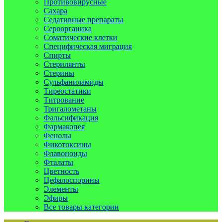
Противовирусные
Сахара
Седативные препараты
Сероорганика
Соматические клетки
Специфическая миграция
Спирты
Стерилянты
Стерины
Сульфаниламиды
Тиреостатики
Титрование
Тригалометаны
Фальсификация
Фармакопея
Фенолы
Фикотоксины
Флавоноиды
Фталаты
Цветность
Цефалоспорины
Элементы
Эфиры
Все товары категории