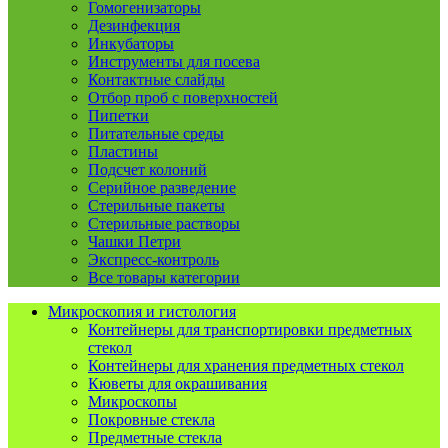
Гомогенизаторы
Дезинфекция
Инкубаторы
Инструменты для посева
Контактные слайды
Отбор проб с поверхностей
Пипетки
Питательные среды
Пластины
Подсчет колоний
Серийное разведение
Стерильные пакеты
Стерильные растворы
Чашки Петри
Экспресс-контроль
Все товары категории
Микроскопия и гистология
Контейнеры для транспортировки предметных
стекол
Контейнеры для хранения предметных стекол
Кюветы для окрашивания
Микроскопы
Покровные стекла
Предметные стекла