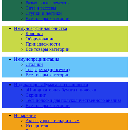
Размольные элементы
Сита и рассевы
Ступки и пестики
Все товары категории
Иммуноаффинная очистка
Колонки
Оборудование
Принадлежности
Все товары категории
Иммунопреципитация
Столики
Трафареты (просечки)
Все товары категории
Индикаторная бумага и тест-полоски
pH индикаторная бумага и полоски
Скрининг
Тест-полоски для полуколичественного анализа
Все товары категории
Испарение
Аксессуары к испарителям
Испарители