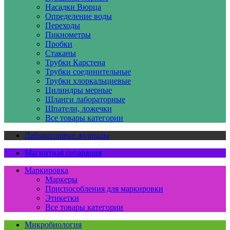
Насадки Вюрца
Определение воды
Переходы
Пикнометры
Пробки
Стаканы
Трубки Карстена
Трубки соединительные
Трубки хлоркальциевые
Цилиндры мерные
Шланги лабораторные
Шпатели, ложечки
Все товары категории
Лабораторные журналы
Магнитная сепарация
Маркировка
Маркеры
Приспособления для маркировки
Этикетки
Все товары категории
Микробиология