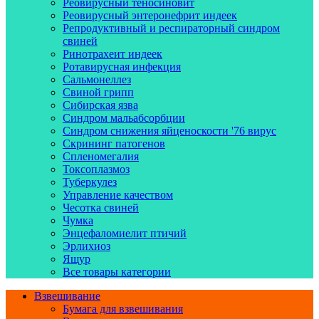
Реовирусный теносиновит
Реовирусный энтеронефрит индеек
Репродуктивный и респираторный синдром
свиней
Ринотрахеит индеек
Ротавирусная инфекция
Сальмонеллез
Свиной грипп
Сибирская язва
Синдром мальабсорбции
Синдром снижения яйценоскости '76 вирус
Скрининг патогенов
Спленомегалия
Токсоплазмоз
Туберкулез
Управление качеством
Чесотка свиней
Чумка
Энцефаломиелит птичий
Эрлихиоз
Ящур
Все товары категории
Взвешивание
Бумага для взвешивания