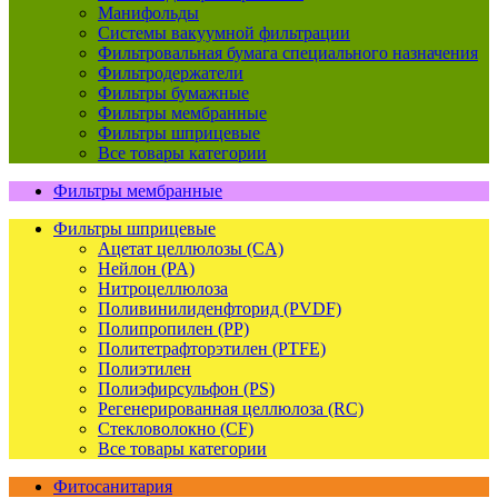
Манифольды
Системы вакуумной фильтрации
Фильтровальная бумага специального назначения
Фильтродержатели
Фильтры бумажные
Фильтры мембранные
Фильтры шприцевые
Все товары категории
Фильтры мембранные
Фильтры шприцевые
Ацетат целлюлозы (CA)
Нейлон (PA)
Нитроцеллюлоза
Поливинилиденфторид (PVDF)
Полипропилен (PP)
Политетрафторэтилен (PTFE)
Полиэтилен
Полиэфирсульфон (PS)
Регенерированная целлюлоза (RC)
Стекловолокно (CF)
Все товары категории
Фитосанитария