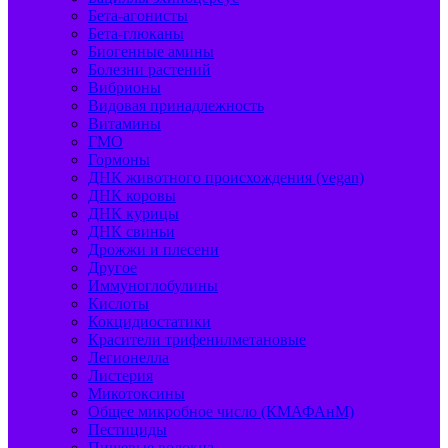
Бета-агонисты
Бета-глюканы
Биогенные амины
Болезни растений
Вибрионы
Видовая принадлежность
Витамины
ГМО
Гормоны
ДНК животного происхождения (vegan)
ДНК коровы
ДНК курицы
ДНК свиньи
Дрожжи и плесени
Другое
Иммуноглобулины
Кислоты
Кокцидиостатики
Красители трифенилметановые
Легионелла
Листерия
Микотоксины
Общее микробное число (КМАФАнМ)
Пестициды
Пищевые волокна