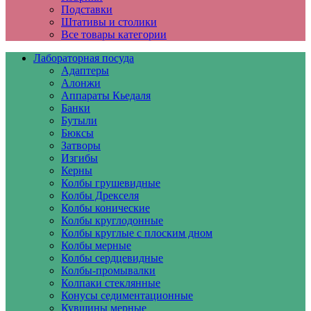
Подставки
Штативы и столики
Все товары категории
Лабораторная посуда
Адаптеры
Алонжи
Аппараты Кьедаля
Банки
Бутыли
Бюксы
Затворы
Изгибы
Керны
Колбы грушевидные
Колбы Дрекселя
Колбы конические
Колбы круглодонные
Колбы круглые с плоским дном
Колбы мерные
Колбы сердцевидные
Колбы-промывалки
Колпаки стеклянные
Конусы седиментационные
Кувшины мерные