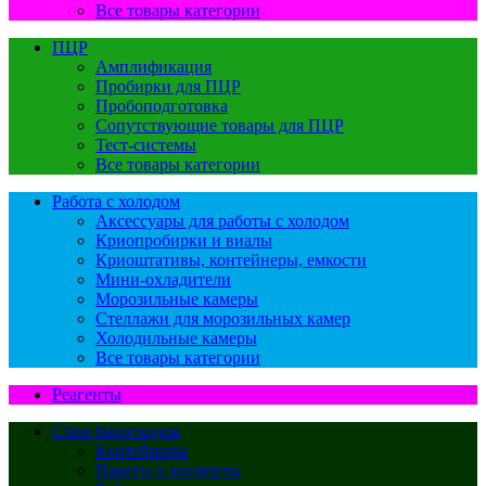
Все товары категории
ПЦР
Амплификация
Пробирки для ПЦР
Пробоподготовка
Сопутствующие товары для ПЦР
Тест-системы
Все товары категории
Работа с холодом
Аксессуары для работы с холодом
Криопробирки и виалы
Криоштативы, контейнеры, емкости
Мини-охладители
Морозильные камеры
Стеллажи для морозильных камер
Холодильные камеры
Все товары категории
Реагенты
Сбор биоотходов
Контейнеры
Пакеты и конверты