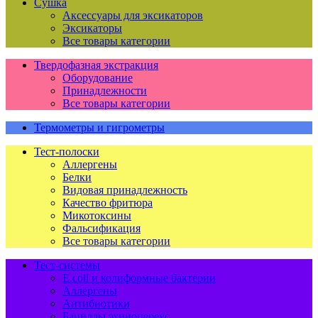
Сушка
Аксессуары для эксикаторов
Эксикаторы
Все товары категории
Твердофазная экстракция
Оборудование
Принадлежности
Все товары категории
Термометры и гигрометры
Тест-полоски
Аллергены
Белки
Видовая принадлежность
Качество фритюра
Микотоксины
Фальсификация
Все товары категории
Тест-системы
E.coli и колиформные бактерии
Аллергены
Антибиотики
Бациллы эхиноцереус