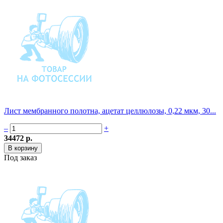
Лист мембранного полотна, ацетат целлюлозы, 0,22 мкм, 30...
–
+
34472 р.
Под заказ