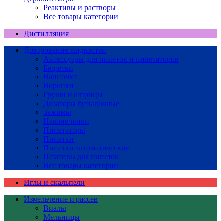
Реактивы и растворы
Все товары категории
Дистилляция
Дозирование жидкостей
Аксессуары для пипеток и пипетаторов
Бюретки
Ванночки
Воронки
Груши и шприцы
Дозаторы бутылочные
Зажимы
Наконечники
Пипетаторы
Пипетки
Пипетки автоматические
Штативы для пипеток
Все товары категории
Иглы и скальпели
Измельчение и рассев
Виалы
Мельницы