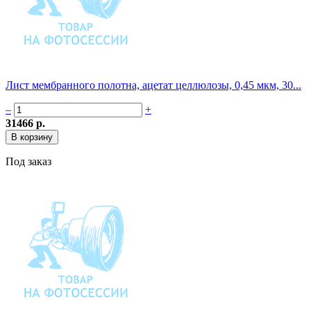
Лист мембранного полотна, ацетат целлюлозы, 0,45 мкм, 30...
–
+
31466 р.
Под заказ