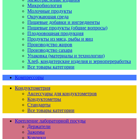
Микробиология
Молочные продукты
Окружающая среда
Пищевые добавки и ингредиенты
Пищевые продукты (общие вопросы)
Плодоовощная продукция
Продукты из мяса, рыбы и яиц
Производство жиров
Производство сахара
Упаковка (материалы и технологии)
Хлеб, кондитерские изделия и зернопереработка
Все товары категории
Компрессоры
Кондуктометрия
Аксессуары для кондуктометров
Кондуктометры
Стандарты
Все товары категории
Крепление лабораторной посуды
Держатели
Зажимы
Коврики