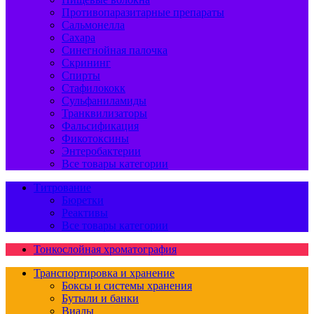
Противопаразитарные препараты
Сальмонелла
Сахара
Синегнойная палочка
Скрининг
Спирты
Стафилококк
Сульфаниламиды
Транквилизаторы
Фальсификация
Фикотоксины
Энтеробактерии
Все товары категории
Титрование
Бюретки
Реактивы
Все товары категории
Тонкослойная хроматография
Транспортировка и хранение
Боксы и системы хранения
Бутыли и банки
Виалы