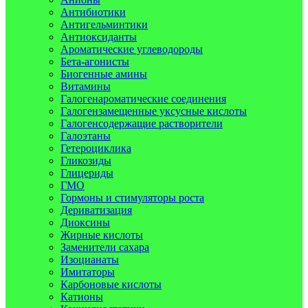
Антибиотики
Антигельминтики
Антиоксиданты
Ароматические углеводороды
Бета-агонисты
Биогенные амины
Витамины
Галогенароматические соединения
Галогензамещенные уксусные кислоты
Галогенсодержащие растворители
Галоэтаны
Гетероциклика
Гликозиды
Глицериды
ГМО
Гормоны и стимуляторы роста
Дериватизация
Диоксины
Жирные кислоты
Заменители сахара
Изоцианаты
Имитаторы
Карбоновые кислоты
Катионы