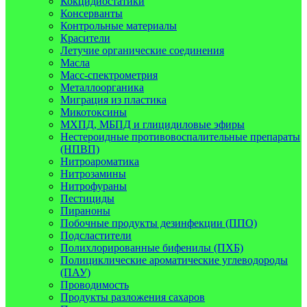
Кокцидиостатики
Консерванты
Контрольные материалы
Красители
Летучие органические соединения
Масла
Масс-спектрометрия
Металлоорганика
Миграция из пластика
Микотоксины
МХПД, МБПД и глицидиловые эфиры
Нестероидные противовоспалительные препараты
(НПВП)
Нитроароматика
Нитрозамины
Нитрофураны
Пестициды
Пираноны
Побочные продукты дезинфекции (ППО)
Подсластители
Полихлорированные бифенилы (ПХБ)
Полициклические ароматические углеводороды
(ПАУ)
Проводимость
Продукты разложения сахаров