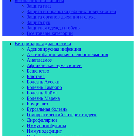
Безопасность и гигиена
Защита глаз
Защита и обработка рабочих поверхностей
Защита органов дыхания и слуха
Защита рук
Защитная одежда и обувь
Все товары категории
Ветеринарная диагностика
Аденовирусная инфекция
Актинобациллярная плевропневмония
Анаплазмоз
Африканская чума свиней
Бешенство
Блютанг
Болезнь Ауески
Болезнь Гамборо
Болезнь Лайма
Болезнь Марека
Бруцеллез
Бурсальная болезнь
Геморрагический энтерит индеек
Дирофиляриоз
Иммуноглобулины
Иммунодефицит