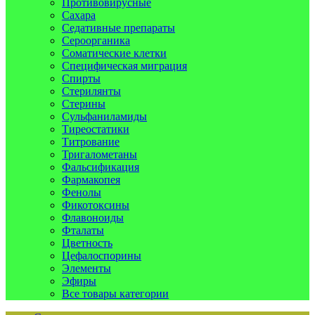
Противовирусные
Сахара
Седативные препараты
Сероорганика
Соматические клетки
Специфическая миграция
Спирты
Стерилянты
Стерины
Сульфаниламиды
Тиреостатики
Титрование
Тригалометаны
Фальсификация
Фармакопея
Фенолы
Фикотоксины
Флавоноиды
Фталаты
Цветность
Цефалоспорины
Элементы
Эфиры
Все товары категории