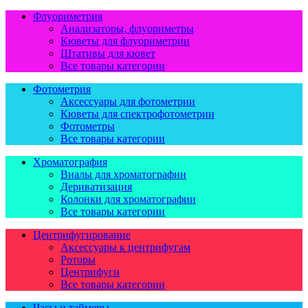
Флуориметрия
Анализаторы, флуориметры
Кюветы для флуориметрии
Штативы для кювет
Все товары категории
Фотометрия
Аксессуары для фотометрии
Кюветы для спектрофотометрии
Фотометры
Все товары категории
Хроматография
Виалы для хроматографии
Дериватизация
Колонки для хроматографии
Все товары категории
Центрифугирование
Аксессуары к центрифугам
Роторы
Центрифуги
Все товары категории
Часы и таймеры