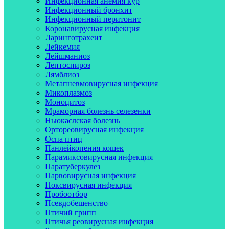
Инфекционная анемия кур
Инфекционный бронхит
Инфекционный перитонит
Коронавирусная инфекция
Ларинготрахеит
Лейкемия
Лейшманиоз
Лептоспироз
Лямблиоз
Метапневмовирусная инфекция
Микоплазмоз
Моноцитоз
Мраморная болезнь селезенки
Ньюкаслская болезнь
Ортореовирусная инфекция
Оспа птиц
Панлейкопения кошек
Парамиксовирусная инфекция
Паратуберкулез
Парвовирусная инфекция
Поксвирусная инфекция
Пробоотбор
Псевдобешенство
Птичий грипп
Птичья реовирусная инфекция