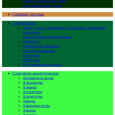
Работа с поверхностями
Все товары категории
Сборные системы
Смешивание
Аксессуары к мешалкам, ротаторам, шейкерам,
вортексам
Верхнеприводные мешалки
Вортексы
Магнитные мешалки
Палочки-мешалки
Ротаторы
Шейкеры
Все товары категории
Стандарты аналитические
Активность воды
Алкалоиды
Алканы
Аллергены
Альдегиды
Амиды
Аминокислоты
Амины
Анионы