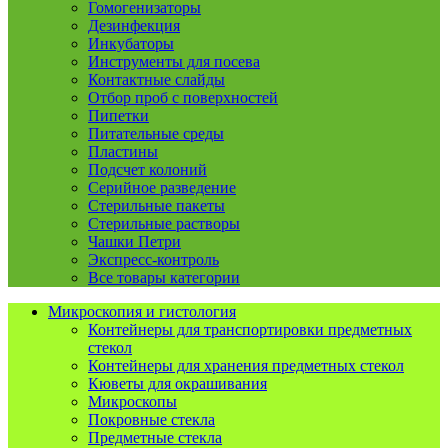
Гомогенизаторы
Дезинфекция
Инкубаторы
Инструменты для посева
Контактные слайды
Отбор проб с поверхностей
Пипетки
Питательные среды
Пластины
Подсчет колоний
Серийное разведение
Стерильные пакеты
Стерильные растворы
Чашки Петри
Экспресс-контроль
Все товары категории
Микроскопия и гистология
Контейнеры для транспортировки предметных
стекол
Контейнеры для хранения предметных стекол
Кюветы для окрашивания
Микроскопы
Покровные стекла
Предметные стекла