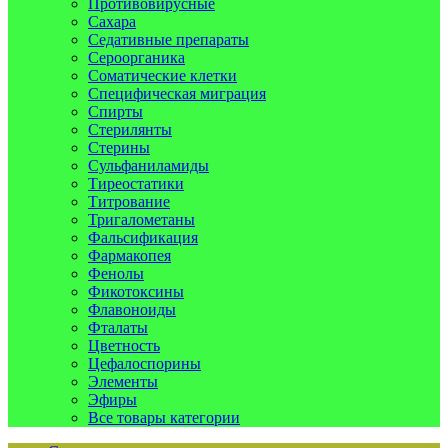
Противовирусные
Сахара
Седативные препараты
Сероорганика
Соматические клетки
Специфическая миграция
Спирты
Стерилянты
Стерины
Сульфаниламиды
Тиреостатики
Титрование
Тригалометаны
Фальсификация
Фармакопея
Фенолы
Фикотоксины
Флавоноиды
Фталаты
Цветность
Цефалоспорины
Элементы
Эфиры
Все товары категории