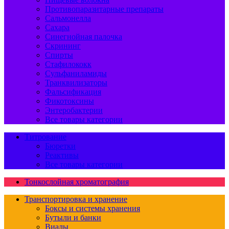
Противопаразитарные препараты
Сальмонелла
Сахара
Синегнойная палочка
Скрининг
Спирты
Стафилококк
Сульфаниламиды
Транквилизаторы
Фальсификация
Фикотоксины
Энтеробактерии
Все товары категории
Титрование
Бюретки
Реактивы
Все товары категории
Тонкослойная хроматография
Транспортировка и хранение
Боксы и системы хранения
Бутыли и банки
Виалы