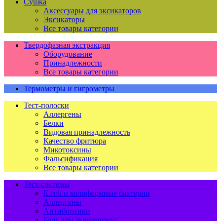
Сушка
Аксессуары для эксикаторов
Эксикаторы
Все товары категории
Твердофазная экстракция
Оборудование
Принадлежности
Все товары категории
Термометры и гигрометры
Тест-полоски
Аллергены
Белки
Видовая принадлежность
Качество фритюра
Микотоксины
Фальсификация
Все товары категории
Тест-системы
E.coli и колиформные бактерии
Аллергены
Антибиотики
Бациллы эхиноцереус