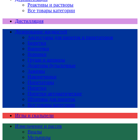
Реактивы и растворы
Все товары категории
Дистилляция
Дозирование жидкостей
Аксессуары для пипеток и пипетаторов
Бюретки
Ванночки
Воронки
Груши и шприцы
Дозаторы бутылочные
Зажимы
Наконечники
Пипетаторы
Пипетки
Пипетки автоматические
Штативы для пипеток
Все товары категории
Иглы и скальпели
Измельчение и рассев
Виалы
Мельницы