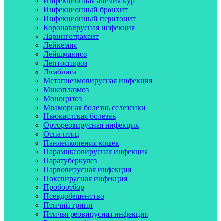
Инфекционная анемия кур
Инфекционный бронхит
Инфекционный перитонит
Коронавирусная инфекция
Ларинготрахеит
Лейкемия
Лейшманиоз
Лептоспироз
Лямблиоз
Метапневмовирусная инфекция
Микоплазмоз
Моноцитоз
Мраморная болезнь селезенки
Ньюкаслская болезнь
Ортореовирусная инфекция
Оспа птиц
Панлейкопения кошек
Парамиксовирусная инфекция
Паратуберкулез
Парвовирусная инфекция
Поксвирусная инфекция
Пробоотбор
Псевдобешенство
Птичий грипп
Птичья реовирусная инфекция