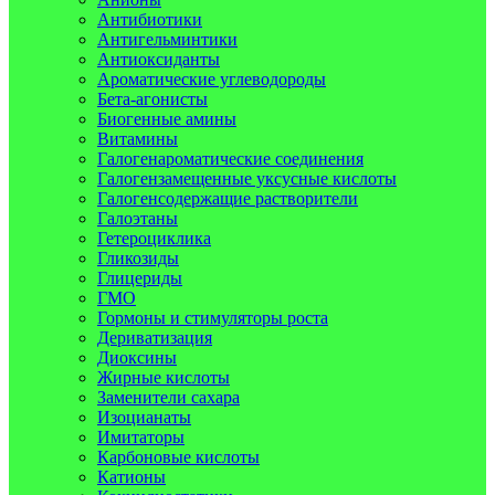
Антибиотики
Антигельминтики
Антиоксиданты
Ароматические углеводороды
Бета-агонисты
Биогенные амины
Витамины
Галогенароматические соединения
Галогензамещенные уксусные кислоты
Галогенсодержащие растворители
Галоэтаны
Гетероциклика
Гликозиды
Глицериды
ГМО
Гормоны и стимуляторы роста
Дериватизация
Диоксины
Жирные кислоты
Заменители сахара
Изоцианаты
Имитаторы
Карбоновые кислоты
Катионы