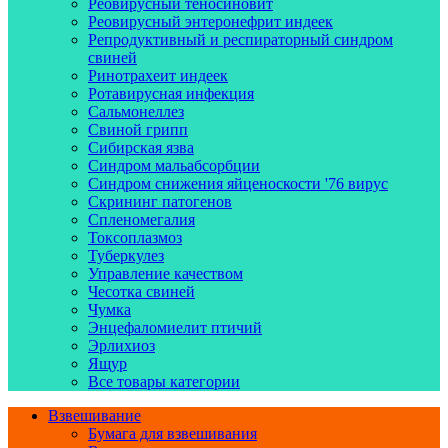
Реовирусный теносиновит
Реовирусный энтеронефрит индеек
Репродуктивный и респираторный синдром
свиней
Ринотрахеит индеек
Ротавирусная инфекция
Сальмонеллез
Свиной грипп
Сибирская язва
Синдром мальабсорбции
Синдром снижения яйценоскости '76 вирус
Скрининг патогенов
Спленомегалия
Токсоплазмоз
Туберкулез
Управление качеством
Чесотка свиней
Чумка
Энцефаломиелит птичий
Эрлихиоз
Ящур
Все товары категории
Взвешивание
Бумага для взвешивания