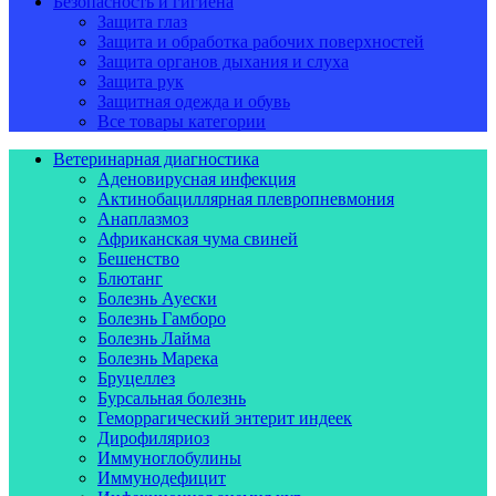
Безопасность и гигиена
Защита глаз
Защита и обработка рабочих поверхностей
Защита органов дыхания и слуха
Защита рук
Защитная одежда и обувь
Все товары категории
Ветеринарная диагностика
Аденовирусная инфекция
Актинобациллярная плевропневмония
Анаплазмоз
Африканская чума свиней
Бешенство
Блютанг
Болезнь Ауески
Болезнь Гамборо
Болезнь Лайма
Болезнь Марека
Бруцеллез
Бурсальная болезнь
Геморрагический энтерит индеек
Дирофиляриоз
Иммуноглобулины
Иммунодефицит