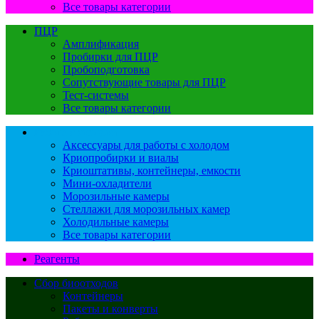
Все товары категории
ПЦР
Амплификация
Пробирки для ПЦР
Пробоподготовка
Сопутствующие товары для ПЦР
Тест-системы
Все товары категории
Работа с холодом
Аксессуары для работы с холодом
Криопробирки и виалы
Криоштативы, контейнеры, емкости
Мини-охладители
Морозильные камеры
Стеллажи для морозильных камер
Холодильные камеры
Все товары категории
Реагенты
Сбор биоотходов
Контейнеры
Пакеты и конверты