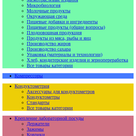
Микробиология
Молочные продукты
Окружающая среда
Пищевые добавки и ингредиенты
Пищевые продукты (общие вопросы)
Плодоовощная продукция
Продукты из мяса, рыбы и яиц
Производство жиров
Производство сахара
Упаковка (материалы и технологии)
Хлеб, кондитерские изделия и зернопереработка
Все товары категории
Компрессоры
Кондуктометрия
Аксессуары для кондуктометров
Кондуктометры
Стандарты
Все товары категории
Крепление лабораторной посуды
Держатели
Зажимы
Коврики