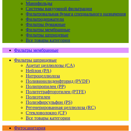
Манифольды
Системы вакуумной фильтрации
Фильтровальная бумага специального назначения
Фильтродержатели
Фильтры бумажные
Фильтры мембранные
Фильтры шприцевые
Все товары категории
Фильтры мембранные
Фильтры шприцевые
Ацетат целлюлозы (CA)
Нейлон (PA)
Нитроцеллюлоза
Поливинилиденфторид (PVDF)
Полипропилен (PP)
Политетрафторэтилен (PTFE)
Полиэтилен
Полиэфирсульфон (PS)
Регенерированная целлюлоза (RC)
Стекловолокно (CF)
Все товары категории
Фитосанитария