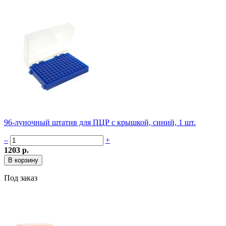
96-луночный штатив для ПЦР с крышкой, синий, 1 шт.
–
+
1203 р.
Под заказ