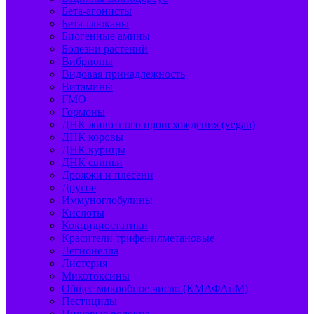
Бета-агонисты
Бета-глюканы
Биогенные амины
Болезни растений
Вибрионы
Видовая принадлежность
Витамины
ГМО
Гормоны
ДНК животного происхождения (vegan)
ДНК коровы
ДНК курицы
ДНК свиньи
Дрожжи и плесени
Другое
Иммуноглобулины
Кислоты
Кокцидиостатики
Красители трифенилметановые
Легионелла
Листерия
Микотоксины
Общее микробное число (КМАФАнМ)
Пестициды
Пищевые волокна