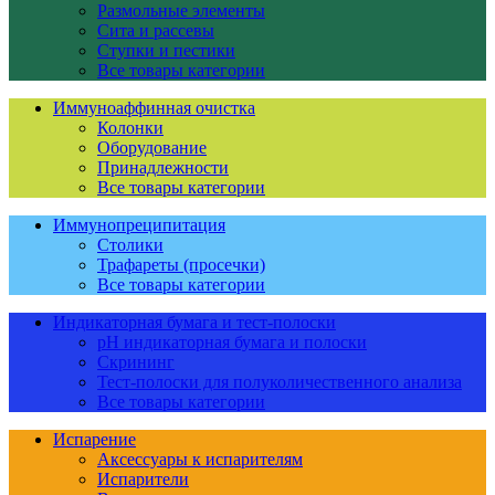
Размольные элементы
Сита и рассевы
Ступки и пестики
Все товары категории
Иммуноаффинная очистка
Колонки
Оборудование
Принадлежности
Все товары категории
Иммунопреципитация
Столики
Трафареты (просечки)
Все товары категории
Индикаторная бумага и тест-полоски
pH индикаторная бумага и полоски
Скрининг
Тест-полоски для полуколичественного анализа
Все товары категории
Испарение
Аксессуары к испарителям
Испарители