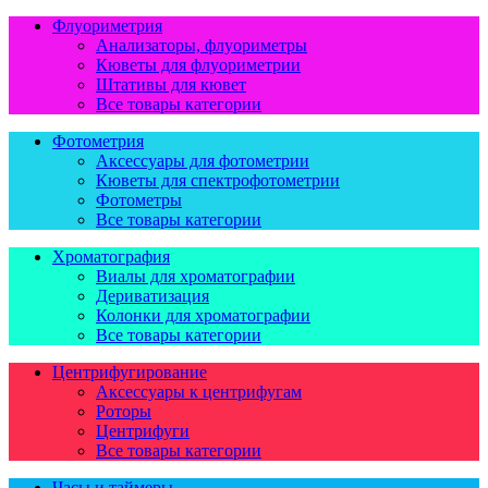
Флуориметрия
Анализаторы, флуориметры
Кюветы для флуориметрии
Штативы для кювет
Все товары категории
Фотометрия
Аксессуары для фотометрии
Кюветы для спектрофотометрии
Фотометры
Все товары категории
Хроматография
Виалы для хроматографии
Дериватизация
Колонки для хроматографии
Все товары категории
Центрифугирование
Аксессуары к центрифугам
Роторы
Центрифуги
Все товары категории
Часы и таймеры