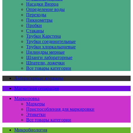
Насадки Вюрца
Определение воды
Переходы
Пикнометры
Пробки
Стаканы
Трубки Карстена
Трубки соединительные
Трубки хлоркальциевые
Цилиндры мерные
Шланги лабораторные
Шпатели, ложечки
Все товары категории
Лабораторные журналы
Магнитная сепарация
Маркировка
Маркеры
Приспособления для маркировки
Этикетки
Все товары категории
Микробиология