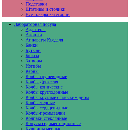
Подставки
Штативы и столики
Все товары категории
Лабораторная посуда
Адаптеры
Алонжи
Аппараты Кьедаля
Банки
Бутыли
Бюксы
Затворы
Изгибы
Керны
Колбы грушевидные
Колбы Дрекселя
Колбы конические
Колбы круглодонные
Колбы круглые с плоским дном
Колбы мерные
Колбы сердцевидные
Колбы-промывалки
Колпаки стеклянные
Конусы седиментационные
Кувшины мерные