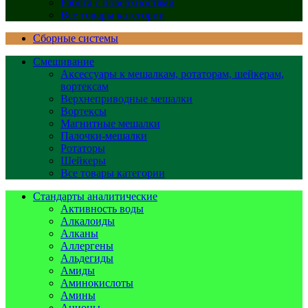
Работа с поверхностями
Все товары категории
Сборные системы
Смешивание
Аксессуары к мешалкам, ротаторам, шейкерам,
вортексам
Верхнеприводные мешалки
Вортексы
Магнитные мешалки
Палочки-мешалки
Ротаторы
Шейкеры
Все товары категории
Стандарты аналитические
Активность воды
Алкалоиды
Алканы
Аллергены
Альдегиды
Амиды
Аминокислоты
Амины
Анионы