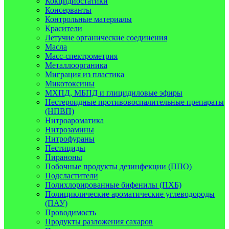
Кокцидиостатики
Консерванты
Контрольные материалы
Красители
Летучие органические соединения
Масла
Масс-спектрометрия
Металлоорганика
Миграция из пластика
Микотоксины
МХПД, МБПД и глицидиловые эфиры
Нестероидные противовоспалительные препараты
(НПВП)
Нитроароматика
Нитрозамины
Нитрофураны
Пестициды
Пираноны
Побочные продукты дезинфекции (ППО)
Подсластители
Полихлорированные бифенилы (ПХБ)
Полициклические ароматические углеводороды
(ПАУ)
Проводимость
Продукты разложения сахаров