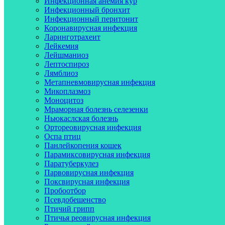
Инфекционная анемия кур
Инфекционный бронхит
Инфекционный перитонит
Коронавирусная инфекция
Ларинготрахеит
Лейкемия
Лейшманиоз
Лептоспироз
Лямблиоз
Метапневмовирусная инфекция
Микоплазмоз
Моноцитоз
Мраморная болезнь селезенки
Ньюкаслская болезнь
Ортореовирусная инфекция
Оспа птиц
Панлейкопения кошек
Парамиксовирусная инфекция
Паратуберкулез
Парвовирусная инфекция
Поксвирусная инфекция
Пробоотбор
Псевдобешенство
Птичий грипп
Птичья реовирусная инфекция