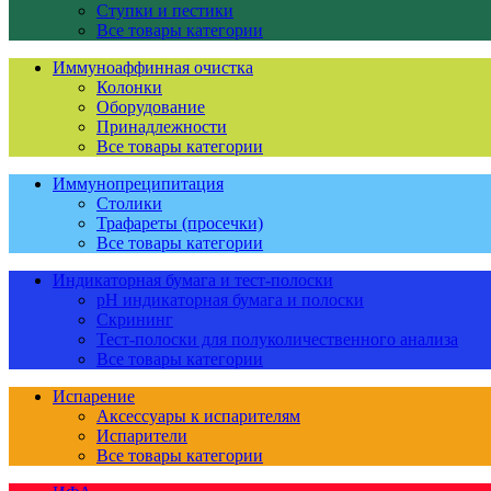
Ступки и пестики
Все товары категории
Иммуноаффинная очистка
Колонки
Оборудование
Принадлежности
Все товары категории
Иммунопреципитация
Столики
Трафареты (просечки)
Все товары категории
Индикаторная бумага и тест-полоски
pH индикаторная бумага и полоски
Скрининг
Тест-полоски для полуколичественного анализа
Все товары категории
Испарение
Аксессуары к испарителям
Испарители
Все товары категории