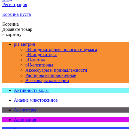
Регистрация
Корзина пуста
Корзина
Добавьте товар
в корзину
pH-метрия
pH-индикаторные полоски и бумага
pH-индикаторы
pH-метры
pH-электроды
Аксессуары и принадлежности
Растворы калибровочные
Все товары категории
Активность воды
Анализ микотоксинов
Ареометры
Аспирация