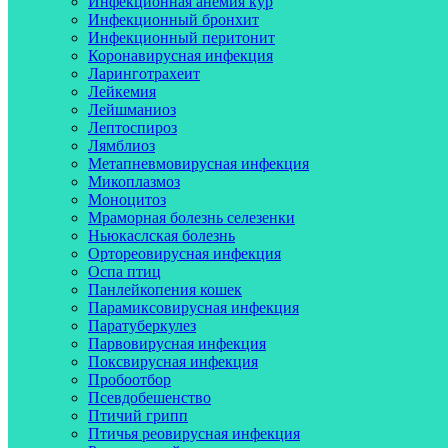
Инфекционная анемия кур
Инфекционный бронхит
Инфекционный перитонит
Коронавирусная инфекция
Ларинготрахеит
Лейкемия
Лейшманиоз
Лептоспироз
Лямблиоз
Метапневмовирусная инфекция
Микоплазмоз
Моноцитоз
Мраморная болезнь селезенки
Ньюкаслская болезнь
Ортореовирусная инфекция
Оспа птиц
Панлейкопения кошек
Парамиксовирусная инфекция
Паратуберкулез
Парвовирусная инфекция
Поксвирусная инфекция
Пробоотбор
Псевдобешенство
Птичий грипп
Птичья реовирусная инфекция