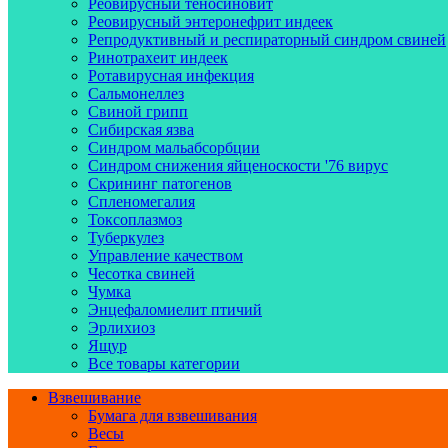
Реовирусный теносиновит
Реовирусный энтеронефрит индеек
Репродуктивный и респираторный синдром свиней
Ринотрахеит индеек
Ротавирусная инфекция
Сальмонеллез
Свиной грипп
Сибирская язва
Синдром мальабсорбции
Синдром снижения яйценоскости '76 вирус
Скрининг патогенов
Спленомегалия
Токсоплазмоз
Туберкулез
Управление качеством
Чесотка свиней
Чумка
Энцефаломиелит птичий
Эрлихиоз
Ящур
Все товары категории
Взвешивание
Бумага для взвешивания
Весы