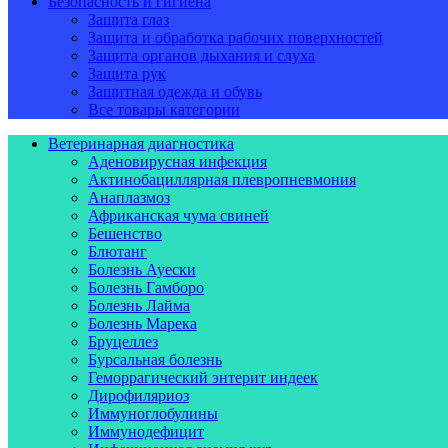
Безопасность и гигиена
Защита глаз
Защита и обработка рабочих поверхностей
Защита органов дыхания и слуха
Защита рук
Защитная одежда и обувь
Все товары категории
Ветеринарная диагностика
Аденовирусная инфекция
Актинобациллярная плевропневмония
Анаплазмоз
Африканская чума свиней
Бешенство
Блютанг
Болезнь Ауески
Болезнь Гамборо
Болезнь Лайма
Болезнь Марека
Бруцеллез
Бурсальная болезнь
Геморрагический энтерит индеек
Дирофиляриоз
Иммуноглобулины
Иммунодефицит