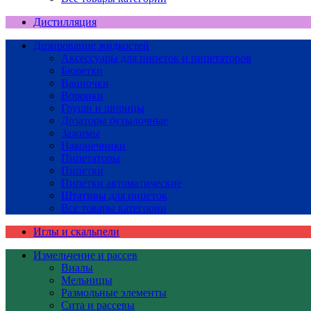
Дистилляция
Дозирование жидкостей
Аксессуары для пипеток и пипетаторов
Бюретки
Ванночки
Воронки
Груши и шприцы
Дозаторы бутылочные
Зажимы
Наконечники
Пипетаторы
Пипетки
Пипетки автоматические
Штативы для пипеток
Все товары категории
Иглы и скальпели
Измельчение и рассев
Виалы
Мельницы
Размольные элементы
Сита и рассевы