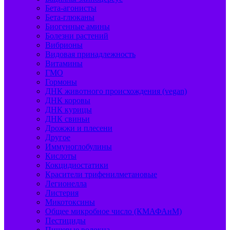
Бета-агонисты
Бета-глюканы
Биогенные амины
Болезни растений
Вибрионы
Видовая принадлежность
Витамины
ГМО
Гормоны
ДНК животного происхождения (vegan)
ДНК коровы
ДНК курицы
ДНК свиньи
Дрожжи и плесени
Другое
Иммуноглобулины
Кислоты
Кокцидиостатики
Красители трифенилметановые
Легионелла
Листерия
Микотоксины
Общее микробное число (КМАФАнМ)
Пестициды
Пищевые волокна