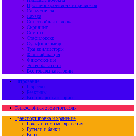
Противопаразитарные препараты
Сальмонелла
Сахара
Синегнойная палочка
Скрининг
Спирты
Стафилококк
Сульфаниламиды
Транквилизаторы
Фальсификация
Фикотоксины
Энтеробактерии
Все товары категории
Титрование
Бюретки
Реактивы
Все товары категории
Тонкослойная хроматография
Транспортировка и хранение
Боксы и системы хранения
Бутыли и банки
Виалы