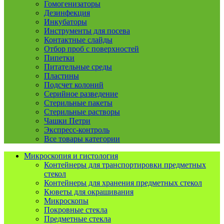
Гомогенизаторы
Дезинфекция
Инкубаторы
Инструменты для посева
Контактные слайды
Отбор проб с поверхностей
Пипетки
Питательные среды
Пластины
Подсчет колоний
Серийное разведение
Стерильные пакеты
Стерильные растворы
Чашки Петри
Экспресс-контроль
Все товары категории
Микроскопия и гистология
Контейнеры для транспортировки предметных
стекол
Контейнеры для хранения предметных стекол
Кюветы для окрашивания
Микроскопы
Покровные стекла
Предметные стекла