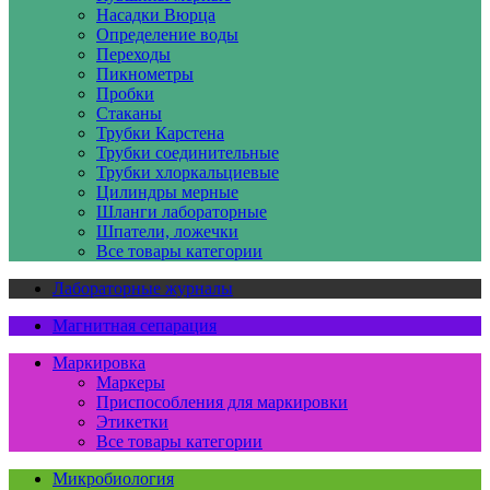
Насадки Вюрца
Определение воды
Переходы
Пикнометры
Пробки
Стаканы
Трубки Карстена
Трубки соединительные
Трубки хлоркальциевые
Цилиндры мерные
Шланги лабораторные
Шпатели, ложечки
Все товары категории
Лабораторные журналы
Магнитная сепарация
Маркировка
Маркеры
Приспособления для маркировки
Этикетки
Все товары категории
Микробиология