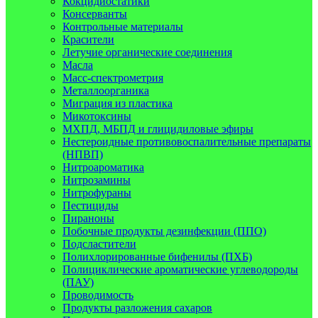
Кокцидиостатики
Консерванты
Контрольные материалы
Красители
Летучие органические соединения
Масла
Масс-спектрометрия
Металлоорганика
Миграция из пластика
Микотоксины
МХПД, МБПД и глицидиловые эфиры
Нестероидные противовоспалительные препараты
(НПВП)
Нитроароматика
Нитрозамины
Нитрофураны
Пестициды
Пираноны
Побочные продукты дезинфекции (ППО)
Подсластители
Полихлорированные бифенилы (ПХБ)
Полициклические ароматические углеводороды
(ПАУ)
Проводимость
Продукты разложения сахаров