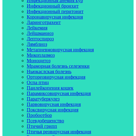
Инфекционная анемия кур
Инфекционный бронхит
Инфекционный перитонит
Коронавирусная инфекция
Ларинготрахеит
Лейкемия
Лейшманиоз
Лептоспироз
Лямблиоз
Метапневмовирусная инфекция
Микоплазмоз
Моноцитоз
Мраморная болезнь селезенки
Ньюкаслская болезнь
Ортореовирусная инфекция
Оспа птиц
Панлейкопения кошек
Парамиксовирусная инфекция
Паратуберкулез
Парвовирусная инфекция
Поксвирусная инфекция
Пробоотбор
Псевдобешенство
Птичий грипп
Птичья реовирусная инфекция