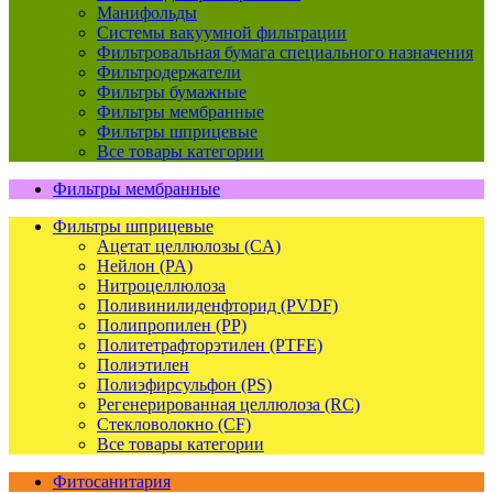
Манифольды
Системы вакуумной фильтрации
Фильтровальная бумага специального назначения
Фильтродержатели
Фильтры бумажные
Фильтры мембранные
Фильтры шприцевые
Все товары категории
Фильтры мембранные
Фильтры шприцевые
Ацетат целлюлозы (CA)
Нейлон (PA)
Нитроцеллюлоза
Поливинилиденфторид (PVDF)
Полипропилен (PP)
Политетрафторэтилен (PTFE)
Полиэтилен
Полиэфирсульфон (PS)
Регенерированная целлюлоза (RC)
Стекловолокно (CF)
Все товары категории
Фитосанитария