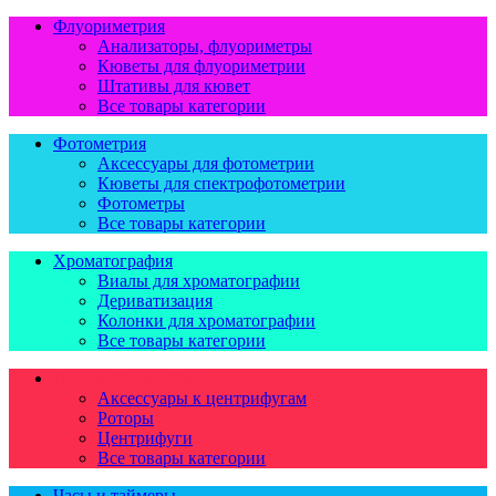
Флуориметрия
Анализаторы, флуориметры
Кюветы для флуориметрии
Штативы для кювет
Все товары категории
Фотометрия
Аксессуары для фотометрии
Кюветы для спектрофотометрии
Фотометры
Все товары категории
Хроматография
Виалы для хроматографии
Дериватизация
Колонки для хроматографии
Все товары категории
Центрифугирование
Аксессуары к центрифугам
Роторы
Центрифуги
Все товары категории
Часы и таймеры