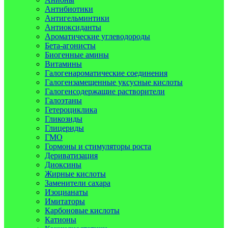
Антибиотики
Антигельминтики
Антиоксиданты
Ароматические углеводороды
Бета-агонисты
Биогенные амины
Витамины
Галогенароматические соединения
Галогензамещенные уксусные кислоты
Галогенсодержащие растворители
Галоэтаны
Гетероциклика
Гликозиды
Глицериды
ГМО
Гормоны и стимуляторы роста
Дериватизация
Диоксины
Жирные кислоты
Заменители сахара
Изоцианаты
Имитаторы
Карбоновые кислоты
Катионы