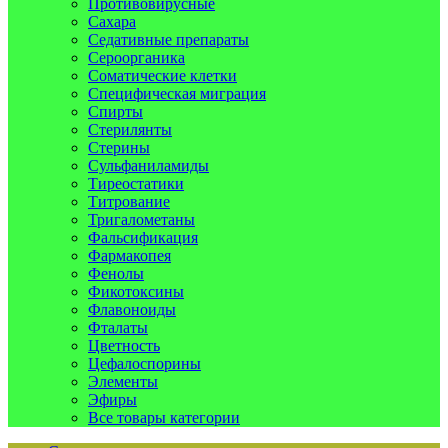
Противовирусные
Сахара
Седативные препараты
Сероорганика
Соматические клетки
Специфическая миграция
Спирты
Стерилянты
Стерины
Сульфаниламиды
Тиреостатики
Титрование
Тригалометаны
Фальсификация
Фармакопея
Фенолы
Фикотоксины
Флавоноиды
Фталаты
Цветность
Цефалоспорины
Элементы
Эфиры
Все товары категории