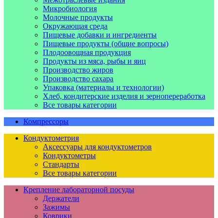
Микробиология
Молочные продукты
Окружающая среда
Пищевые добавки и ингредиенты
Пищевые продукты (общие вопросы)
Плодоовощная продукция
Продукты из мяса, рыбы и яиц
Производство жиров
Производство сахара
Упаковка (материалы и технологии)
Хлеб, кондитерские изделия и зернопереработка
Все товары категории
Компрессоры
Кондуктометрия
Аксессуары для кондуктометров
Кондуктометры
Стандарты
Все товары категории
Крепление лабораторной посуды
Держатели
Зажимы
Коврики