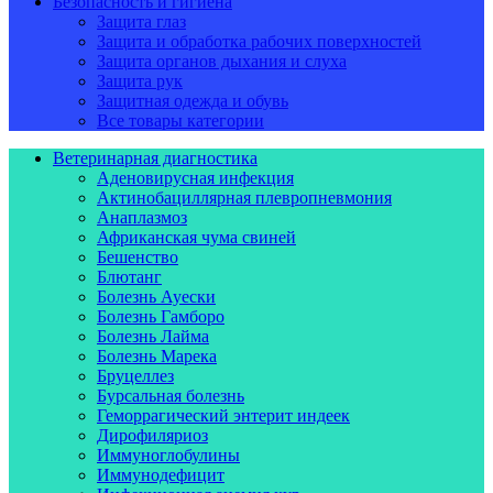
Безопасность и гигиена
Защита глаз
Защита и обработка рабочих поверхностей
Защита органов дыхания и слуха
Защита рук
Защитная одежда и обувь
Все товары категории
Ветеринарная диагностика
Аденовирусная инфекция
Актинобациллярная плевропневмония
Анаплазмоз
Африканская чума свиней
Бешенство
Блютанг
Болезнь Ауески
Болезнь Гамборо
Болезнь Лайма
Болезнь Марека
Бруцеллез
Бурсальная болезнь
Геморрагический энтерит индеек
Дирофиляриоз
Иммуноглобулины
Иммунодефицит