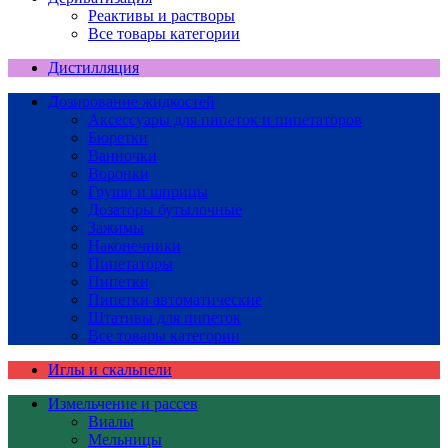
Реактивы и растворы
Все товары категории
Дистилляция
Дозирование жидкостей
Аксессуары для пипеток и пипетаторов
Бюретки
Ванночки
Воронки
Груши и шприцы
Дозаторы бутылочные
Зажимы
Наконечники
Пипетаторы
Пипетки
Пипетки автоматические
Штативы для пипеток
Все товары категории
Иглы и скальпели
Измельчение и рассев
Виалы
Мельницы