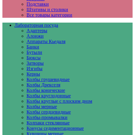
Подставки
Штативы и столики
Все товары категории
Лабораторная посуда
Адаптеры
Алонжи
Аппараты Кьедаля
Банки
Бутыли
Бюксы
Затворы
Изгибы
Керны
Колбы грушевидные
Колбы Дрекселя
Колбы конические
Колбы круглодонные
Колбы круглые с плоским дном
Колбы мерные
Колбы сердцевидные
Колбы-промывалки
Колпаки стеклянные
Конусы седиментационные
Кувшины мерные