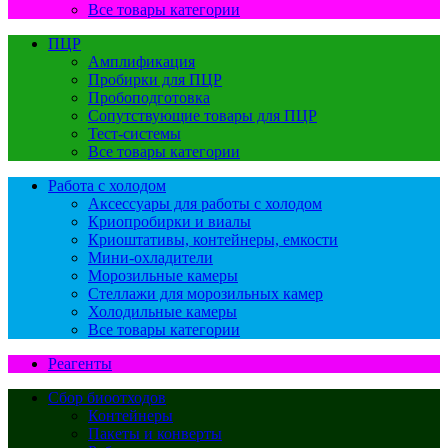
Все товары категории
ПЦР
Амплификация
Пробирки для ПЦР
Пробоподготовка
Сопутствующие товары для ПЦР
Тест-системы
Все товары категории
Работа с холодом
Аксессуары для работы с холодом
Криопробирки и виалы
Криоштативы, контейнеры, емкости
Мини-охладители
Морозильные камеры
Стеллажи для морозильных камер
Холодильные камеры
Все товары категории
Реагенты
Сбор биоотходов
Контейнеры
Пакеты и конверты