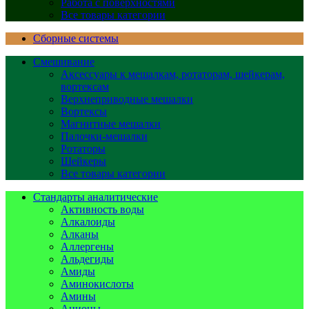
Работа с поверхностями
Все товары категории
Сборные системы
Смешивание
Аксессуары к мешалкам, ротаторам, шейкерам,
вортексам
Верхнеприводные мешалки
Вортексы
Магнитные мешалки
Палочки-мешалки
Ротаторы
Шейкеры
Все товары категории
Стандарты аналитические
Активность воды
Алкалоиды
Алканы
Аллергены
Альдегиды
Амиды
Аминокислоты
Амины
Анионы