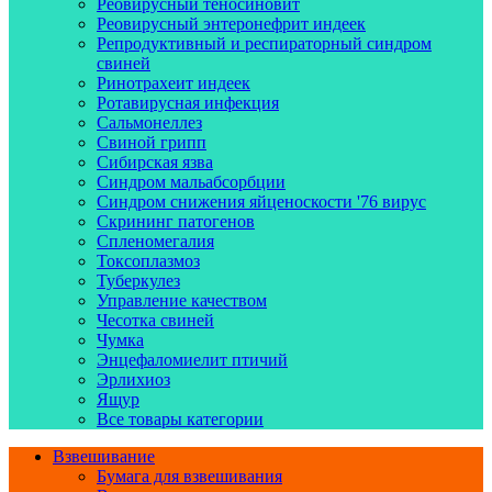
Реовирусный теносиновит
Реовирусный энтеронефрит индеек
Репродуктивный и респираторный синдром
свиней
Ринотрахеит индеек
Ротавирусная инфекция
Сальмонеллез
Свиной грипп
Сибирская язва
Синдром мальабсорбции
Синдром снижения яйценоскости '76 вирус
Скрининг патогенов
Спленомегалия
Токсоплазмоз
Туберкулез
Управление качеством
Чесотка свиней
Чумка
Энцефаломиелит птичий
Эрлихиоз
Ящур
Все товары категории
Взвешивание
Бумага для взвешивания