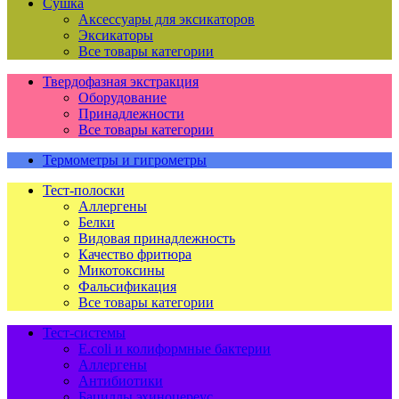
Сушка
Аксессуары для эксикаторов
Эксикаторы
Все товары категории
Твердофазная экстракция
Оборудование
Принадлежности
Все товары категории
Термометры и гигрометры
Тест-полоски
Аллергены
Белки
Видовая принадлежность
Качество фритюра
Микотоксины
Фальсификация
Все товары категории
Тест-системы
E.coli и колиформные бактерии
Аллергены
Антибиотики
Бациллы эхиноцереус