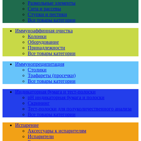
Размольные элементы
Сита и рассевы
Ступки и пестики
Все товары категории
Иммуноаффинная очистка
Колонки
Оборудование
Принадлежности
Все товары категории
Иммунопреципитация
Столики
Трафареты (просечки)
Все товары категории
Индикаторная бумага и тест-полоски
pH индикаторная бумага и полоски
Скрининг
Тест-полоски для полуколичественного анализа
Все товары категории
Испарение
Аксессуары к испарителям
Испарители