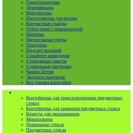
Гомогенизаторы
Дезинфекция
Инкубаторы
Инструменты для посева
Контактные слайды
Отбор проб с поверхностей
Пипетки
Питательные среды
Пластины
Подсчет колоний
Серийное разведение
Стерильные пакеты
Стерильные растворы
Чашки Петри
Экспресс-контроль
Все товары категории
Микроскопия и гистология
Контейнеры для транспортировки предметных
стекол
Контейнеры для хранения предметных стекол
Кюветы для окрашивания
Микроскопы
Покровные стекла
Предметные стекла