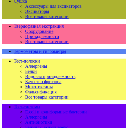
Сушка
Аксессуары для эксикаторов
Эксикаторы
Все товары категории
Твердофазная экстракция
Оборудование
Принадлежности
Все товары категории
Термометры и гигрометры
Тест-полоски
Аллергены
Белки
Видовая принадлежность
Качество фритюра
Микотоксины
Фальсификация
Все товары категории
Тест-системы
E.coli и колиформные бактерии
Аллергены
Антибиотики
Бациллы эхиноцереус