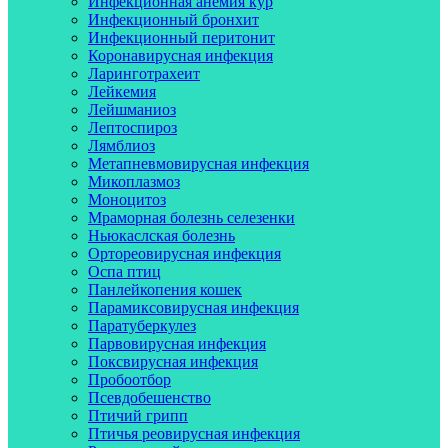
Инфекционная анемия кур
Инфекционный бронхит
Инфекционный перитонит
Коронавирусная инфекция
Ларинготрахеит
Лейкемия
Лейшманиоз
Лептоспироз
Лямблиоз
Метапневмовирусная инфекция
Микоплазмоз
Моноцитоз
Мраморная болезнь селезенки
Ньюкаслская болезнь
Ортореовирусная инфекция
Оспа птиц
Панлейкопения кошек
Парамиксовирусная инфекция
Паратуберкулез
Парвовирусная инфекция
Поксвирусная инфекция
Пробоотбор
Псевдобешенство
Птичий грипп
Птичья реовирусная инфекция