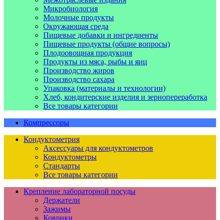
Микробиология
Молочные продукты
Окружающая среда
Пищевые добавки и ингредиенты
Пищевые продукты (общие вопросы)
Плодоовощная продукция
Продукты из мяса, рыбы и яиц
Производство жиров
Производство сахара
Упаковка (материалы и технологии)
Хлеб, кондитерские изделия и зернопереработка
Все товары категории
Компрессоры
Кондуктометрия
Аксессуары для кондуктометров
Кондуктометры
Стандарты
Все товары категории
Крепление лабораторной посуды
Держатели
Зажимы
Коврики