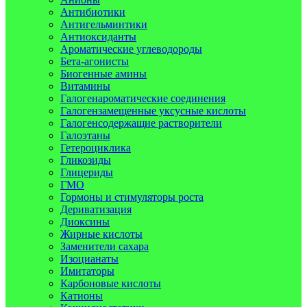
Антибиотики
Антигельминтики
Антиоксиданты
Ароматические углеводороды
Бета-агонисты
Биогенные амины
Витамины
Галогенароматические соединения
Галогензамещенные уксусные кислоты
Галогенсодержащие растворители
Галоэтаны
Гетероциклика
Гликозиды
Глицериды
ГМО
Гормоны и стимуляторы роста
Дериватизация
Диоксины
Жирные кислоты
Заменители сахара
Изоцианаты
Имитаторы
Карбоновые кислоты
Катионы