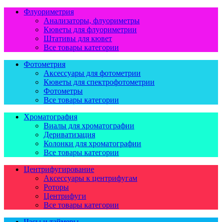
Флуориметрия
Анализаторы, флуориметры
Кюветы для флуориметрии
Штативы для кювет
Все товары категории
Фотометрия
Аксессуары для фотометрии
Кюветы для спектрофотометрии
Фотометры
Все товары категории
Хроматография
Виалы для хроматографии
Дериватизация
Колонки для хроматографии
Все товары категории
Центрифугирование
Аксессуары к центрифугам
Роторы
Центрифуги
Все товары категории
Часы и таймеры