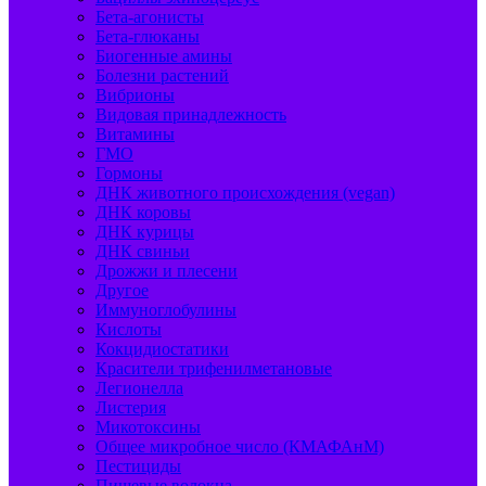
Бета-агонисты
Бета-глюканы
Биогенные амины
Болезни растений
Вибрионы
Видовая принадлежность
Витамины
ГМО
Гормоны
ДНК животного происхождения (vegan)
ДНК коровы
ДНК курицы
ДНК свиньи
Дрожжи и плесени
Другое
Иммуноглобулины
Кислоты
Кокцидиостатики
Красители трифенилметановые
Легионелла
Листерия
Микотоксины
Общее микробное число (КМАФАнМ)
Пестициды
Пищевые волокна