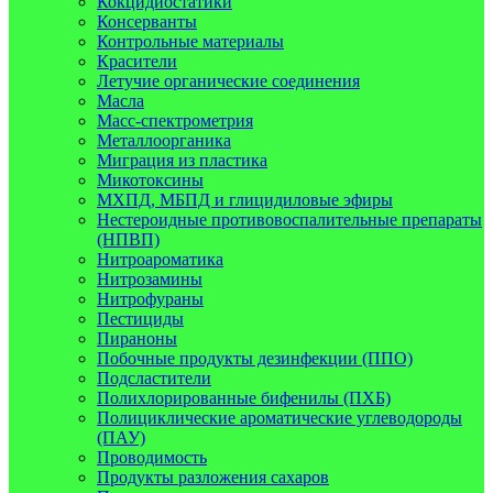
Кокцидиостатики
Консерванты
Контрольные материалы
Красители
Летучие органические соединения
Масла
Масс-спектрометрия
Металлоорганика
Миграция из пластика
Микотоксины
МХПД, МБПД и глицидиловые эфиры
Нестероидные противовоспалительные препараты
(НПВП)
Нитроароматика
Нитрозамины
Нитрофураны
Пестициды
Пираноны
Побочные продукты дезинфекции (ППО)
Подсластители
Полихлорированные бифенилы (ПХБ)
Полициклические ароматические углеводороды
(ПАУ)
Проводимость
Продукты разложения сахаров