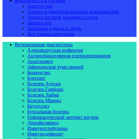
Безопасность и гигиена
Защита глаз
Защита и обработка рабочих поверхностей
Защита органов дыхания и слуха
Защита рук
Защитная одежда и обувь
Все товары категории
Ветеринарная диагностика
Аденовирусная инфекция
Актинобациллярная плевропневмония
Анаплазмоз
Африканская чума свиней
Бешенство
Блютанг
Болезнь Ауески
Болезнь Гамборо
Болезнь Лайма
Болезнь Марека
Бруцеллез
Бурсальная болезнь
Геморрагический энтерит индеек
Дирофиляриоз
Иммуноглобулины
Иммунодефицит