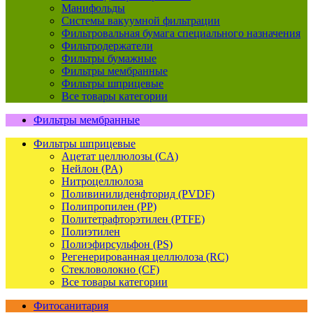
Манифольды
Системы вакуумной фильтрации
Фильтровальная бумага специального назначения
Фильтродержатели
Фильтры бумажные
Фильтры мембранные
Фильтры шприцевые
Все товары категории
Фильтры мембранные
Фильтры шприцевые
Ацетат целлюлозы (CA)
Нейлон (PA)
Нитроцеллюлоза
Поливинилиденфторид (PVDF)
Полипропилен (PP)
Политетрафторэтилен (PTFE)
Полиэтилен
Полиэфирсульфон (PS)
Регенерированная целлюлоза (RC)
Стекловолокно (CF)
Все товары категории
Фитосанитария