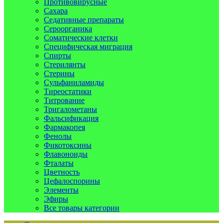
Противовирусные
Сахара
Седативные препараты
Сероорганика
Соматические клетки
Специфическая миграция
Спирты
Стерилянты
Стерины
Сульфаниламиды
Тиреостатики
Титрование
Тригалометаны
Фальсификация
Фармакопея
Фенолы
Фикотоксины
Флавоноиды
Фталаты
Цветность
Цефалоспорины
Элементы
Эфиры
Все товары категории