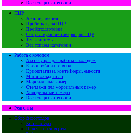
Все товары категории
ПЦР
Амплификация
Пробирки для ПЦР
Пробоподготовка
Сопутствующие товары для ПЦР
Тест-системы
Все товары категории
Работа с холодом
Аксессуары для работы с холодом
Криопробирки и виалы
Криоштативы, контейнеры, емкости
Мини-охладители
Морозильные камеры
Стеллажи для морозильных камер
Холодильные камеры
Все товары категории
Реагенты
Сбор биоотходов
Контейнеры
Пакеты и конверты