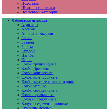
Подставки
Штативы и столики
Все товары категории
Лабораторная посуда
Адаптеры
Алонжи
Аппараты Кьедаля
Банки
Бутыли
Бюксы
Затворы
Изгибы
Керны
Колбы грушевидные
Колбы Дрекселя
Колбы конические
Колбы круглодонные
Колбы круглые с плоским дном
Колбы мерные
Колбы сердцевидные
Колбы-промывалки
Колпаки стеклянные
Конусы седиментационные
Кувшины мерные