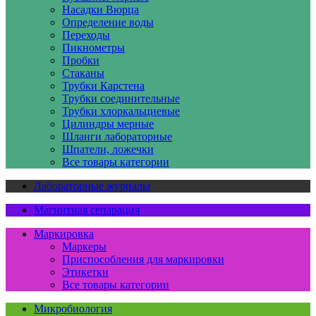
Насадки Вюрца
Определение воды
Переходы
Пикнометры
Пробки
Стаканы
Трубки Карстена
Трубки соединительные
Трубки хлоркальциевые
Цилиндры мерные
Шланги лабораторные
Шпатели, ложечки
Все товары категории
Лабораторные журналы
Магнитная сепарация
Маркировка
Маркеры
Приспособления для маркировки
Этикетки
Все товары категории
Микробиология