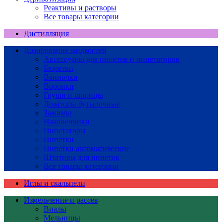
Реактивы и растворы
Все товары категории
Дистилляция
Дозирование жидкостей
Аксессуары для пипеток и пипетаторов
Бюретки
Ванночки
Воронки
Груши и шприцы
Дозаторы бутылочные
Зажимы
Наконечники
Пипетаторы
Пипетки
Пипетки автоматические
Штативы для пипеток
Все товары категории
Иглы и скальпели
Измельчение и рассев
Виалы
Мельницы