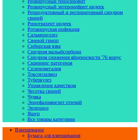
Реовирусный теносиновит
Реовирусный энтеронефрит индеек
Репродуктивный и респираторный синдром
свиней
Ринотрахеит индеек
Ротавирусная инфекция
Сальмонеллез
Свиной грипп
Сибирская язва
Синдром мальабсорбции
Синдром снижения яйценоскости '76 вирус
Скрининг патогенов
Спленомегалия
Токсоплазмоз
Туберкулез
Управление качеством
Чесотка свиней
Чумка
Энцефаломиелит птичий
Эрлихиоз
Ящур
Все товары категории
Взвешивание
Бумага для взвешивания