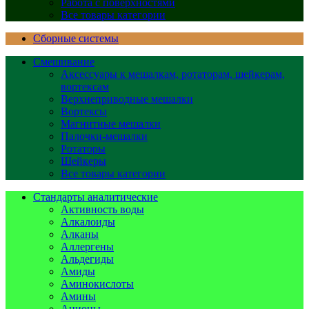
Работа с поверхностями
Все товары категории
Сборные системы
Смешивание
Аксессуары к мешалкам, ротаторам, шейкерам,
вортексам
Верхнеприводные мешалки
Вортексы
Магнитные мешалки
Палочки-мешалки
Ротаторы
Шейкеры
Все товары категории
Стандарты аналитические
Активность воды
Алкалоиды
Алканы
Аллергены
Альдегиды
Амиды
Аминокислоты
Амины
Анионы