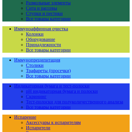
Размольные элементы
Сита и рассевы
Ступки и пестики
Все товары категории
Иммуноаффинная очистка
Колонки
Оборудование
Принадлежности
Все товары категории
Иммунопреципитация
Столики
Трафареты (просечки)
Все товары категории
Индикаторная бумага и тест-полоски
pH индикаторная бумага и полоски
Скрининг
Тест-полоски для полуколичественного анализа
Все товары категории
Испарение
Аксессуары к испарителям
Испарители