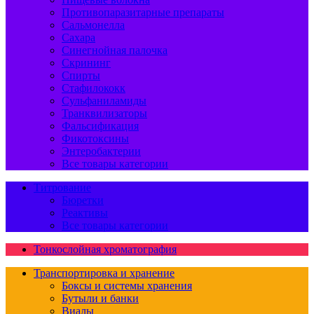
Противопаразитарные препараты
Сальмонелла
Сахара
Синегнойная палочка
Скрининг
Спирты
Стафилококк
Сульфаниламиды
Транквилизаторы
Фальсификация
Фикотоксины
Энтеробактерии
Все товары категории
Титрование
Бюретки
Реактивы
Все товары категории
Тонкослойная хроматография
Транспортировка и хранение
Боксы и системы хранения
Бутыли и банки
Виалы