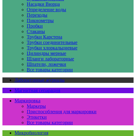
Насадки Вюрца
Определение воды
Переходы
Пикнометры
Пробки
Стаканы
Трубки Карстена
Трубки соединительные
Трубки хлоркальциевые
Цилиндры мерные
Шланги лабораторные
Шпатели, ложечки
Все товары категории
Лабораторные журналы
Магнитная сепарация
Маркировка
Маркеры
Приспособления для маркировки
Этикетки
Все товары категории
Микробиология