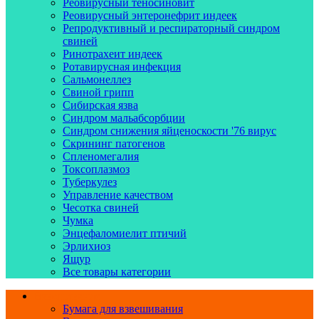
Реовирусный теносиновит
Реовирусный энтеронефрит индеек
Репродуктивный и респираторный синдром
свиней
Ринотрахеит индеек
Ротавирусная инфекция
Сальмонеллез
Свиной грипп
Сибирская язва
Синдром мальабсорбции
Синдром снижения яйценоскости '76 вирус
Скрининг патогенов
Спленомегалия
Токсоплазмоз
Туберкулез
Управление качеством
Чесотка свиней
Чумка
Энцефаломиелит птичий
Эрлихиоз
Ящур
Все товары категории
Взвешивание
Бумага для взвешивания