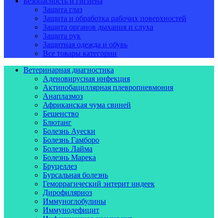
Безопасность и гигиена
Защита глаз
Защита и обработка рабочих поверхностей
Защита органов дыхания и слуха
Защита рук
Защитная одежда и обувь
Все товары категории
Ветеринарная диагностика
Аденовирусная инфекция
Актинобациллярная плевропневмония
Анаплазмоз
Африканская чума свиней
Бешенство
Блютанг
Болезнь Ауески
Болезнь Гамборо
Болезнь Лайма
Болезнь Марека
Бруцеллез
Бурсальная болезнь
Геморрагический энтерит индеек
Дирофиляриоз
Иммуноглобулины
Иммунодефицит