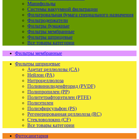
Манифольды
Системы вакуумной фильтрации
Фильтровальная бумага специального назначения
Фильтродержатели
Фильтры бумажные
Фильтры мембранные
Фильтры шприцевые
Все товары категории
Фильтры мембранные
Фильтры шприцевые
Ацетат целлюлозы (CA)
Нейлон (PA)
Нитроцеллюлоза
Поливинилиденфторид (PVDF)
Полипропилен (PP)
Политетрафторэтилен (PTFE)
Полиэтилен
Полиэфирсульфон (PS)
Регенерированная целлюлоза (RC)
Стекловолокно (CF)
Все товары категории
Фитосанитария