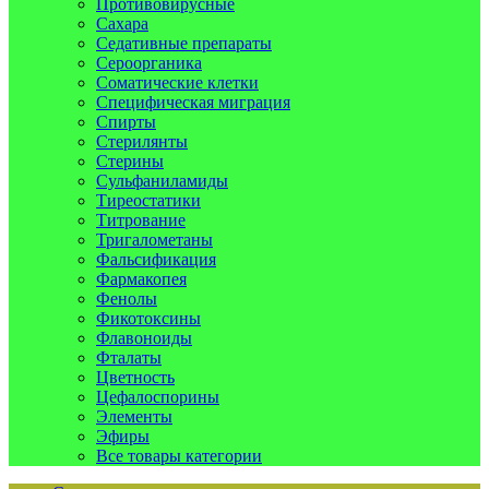
Противовирусные
Сахара
Седативные препараты
Сероорганика
Соматические клетки
Специфическая миграция
Спирты
Стерилянты
Стерины
Сульфаниламиды
Тиреостатики
Титрование
Тригалометаны
Фальсификация
Фармакопея
Фенолы
Фикотоксины
Флавоноиды
Фталаты
Цветность
Цефалоспорины
Элементы
Эфиры
Все товары категории