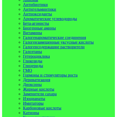
Антибиотики
Антигельминтики
Антиоксиданты
Ароматические углеводороды
Бета-агонисты
Биогенные амины
Витамины
Галогенароматические соединения
Галогензамещенные уксусные кислоты
Галогенсодержащие растворители
Галоэтаны
Гетероциклика
Гликозиды
Глицериды
ГМО
Гормоны и стимуляторы роста
Дериватизация
Диоксины
Жирные кислоты
Заменители сахара
Изоцианаты
Имитаторы
Карбоновые кислоты
Катионы