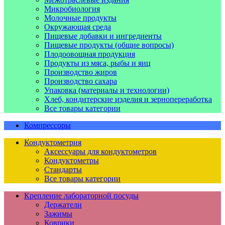
Микробиология
Молочные продукты
Окружающая среда
Пищевые добавки и ингредиенты
Пищевые продукты (общие вопросы)
Плодоовощная продукция
Продукты из мяса, рыбы и яиц
Производство жиров
Производство сахара
Упаковка (материалы и технологии)
Хлеб, кондитерские изделия и зернопереработка
Все товары категории
Компрессоры
Кондуктометрия
Аксессуары для кондуктометров
Кондуктометры
Стандарты
Все товары категории
Крепление лабораторной посуды
Держатели
Зажимы
Коврики