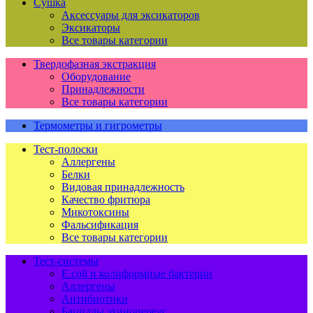
Сушка
Аксессуары для эксикаторов
Эксикаторы
Все товары категории
Твердофазная экстракция
Оборудование
Принадлежности
Все товары категории
Термометры и гигрометры
Тест-полоски
Аллергены
Белки
Видовая принадлежность
Качество фритюра
Микотоксины
Фальсификация
Все товары категории
Тест-системы
E.coli и колиформные бактерии
Аллергены
Антибиотики
Бациллы эхиноцереус