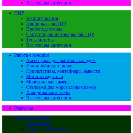
Все товары категории
ПЦР
Амплификация
Пробирки для ПЦР
Пробоподготовка
Сопутствующие товары для ПЦР
Тест-системы
Все товары категории
Работа с холодом
Аксессуары для работы с холодом
Криопробирки и виалы
Криоштативы, контейнеры, емкости
Мини-охладители
Морозильные камеры
Стеллажи для морозильных камер
Холодильные камеры
Все товары категории
Реагенты
Сбор биоотходов
Контейнеры
Пакеты и конверты