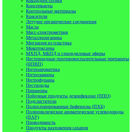
Кокцидиостатики
Консерванты
Контрольные материалы
Красители
Летучие органические соединения
Масла
Масс-спектрометрия
Металлоорганика
Миграция из пластика
Микотоксины
МХПД, МБПД и глицидиловые эфиры
Нестероидные противовоспалительные препараты
(НПВП)
Нитроароматика
Нитрозамины
Нитрофураны
Пестициды
Пираноны
Побочные продукты дезинфекции (ППО)
Подсластители
Полихлорированные бифенилы (ПХБ)
Полициклические ароматические углеводороды
(ПАУ)
Проводимость
Продукты разложения сахаров