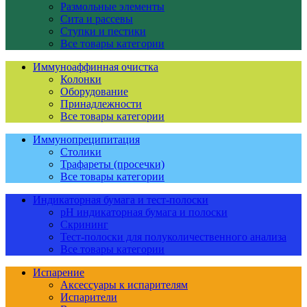
Размольные элементы
Сита и рассевы
Ступки и пестики
Все товары категории
Иммуноаффинная очистка
Колонки
Оборудование
Принадлежности
Все товары категории
Иммунопреципитация
Столики
Трафареты (просечки)
Все товары категории
Индикаторная бумага и тест-полоски
pH индикаторная бумага и полоски
Скрининг
Тест-полоски для полуколичественного анализа
Все товары категории
Испарение
Аксессуары к испарителям
Испарители