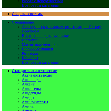
Работа с поверхностями
Все товары категории
Сборные системы
Смешивание
Аксессуары к мешалкам, ротаторам, шейкерам,
вортексам
Верхнеприводные мешалки
Вортексы
Магнитные мешалки
Палочки-мешалки
Ротаторы
Шейкеры
Все товары категории
Стандарты аналитические
Активность воды
Алкалоиды
Алканы
Аллергены
Альдегиды
Амиды
Аминокислоты
Амины
Анионы