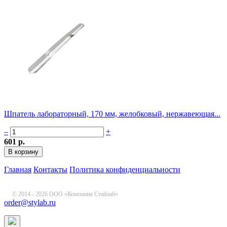
Шпатель лабораторный, 170 мм, желобковый, нержавеющая...
–
+
601 р.
Главная
Контакты
Политика конфиденциальности
© 2014 - 2026 ООО «Компания Стайлаб»
order@stylab.ru