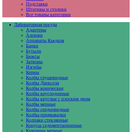
Подставки
Штативы и столики
Все товары категории
Лабораторная посуда
Адаптеры
Алонжи
Аппараты Кьедаля
Банки
Бутыли
Бюксы
Затворы
Изгибы
Керны
Колбы грушевидные
Колбы Дрекселя
Колбы конические
Колбы круглодонные
Колбы круглые с плоским дном
Колбы мерные
Колбы сердцевидные
Колбы-промывалки
Колпаки стеклянные
Конусы седиментационные
Кувшины мерные