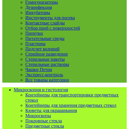
Гомогенизаторы
Дезинфекция
Инкубаторы
Инструменты для посева
Контактные слайды
Отбор проб с поверхностей
Пипетки
Питательные среды
Пластины
Подсчет колоний
Серийное разведение
Стерильные пакеты
Стерильные растворы
Чашки Петри
Экспресс-контроль
Все товары категории
Микроскопия и гистология
Контейнеры для транспортировки предметных
стекол
Контейнеры для хранения предметных стекол
Кюветы для окрашивания
Микроскопы
Покровные стекла
Предметные стекла