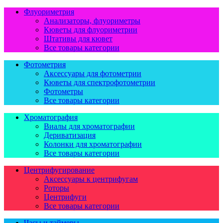
Флуориметрия
Анализаторы, флуориметры
Кюветы для флуориметрии
Штативы для кювет
Все товары категории
Фотометрия
Аксессуары для фотометрии
Кюветы для спектрофотометрии
Фотометры
Все товары категории
Хроматография
Виалы для хроматографии
Дериватизация
Колонки для хроматографии
Все товары категории
Центрифугирование
Аксессуары к центрифугам
Роторы
Центрифуги
Все товары категории
Часы и таймеры