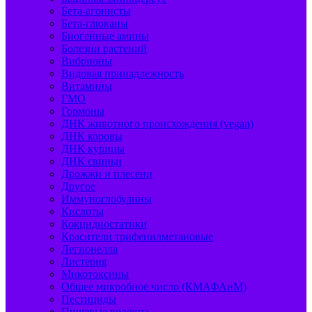
Бета-агонисты
Бета-глюканы
Биогенные амины
Болезни растений
Вибрионы
Видовая принадлежность
Витамины
ГМО
Гормоны
ДНК животного происхождения (vegan)
ДНК коровы
ДНК курицы
ДНК свиньи
Дрожжи и плесени
Другое
Иммуноглобулины
Кислоты
Кокцидиостатики
Красители трифенилметановые
Легионелла
Листерия
Микотоксины
Общее микробное число (КМАФАнМ)
Пестициды
Пищевые волокна