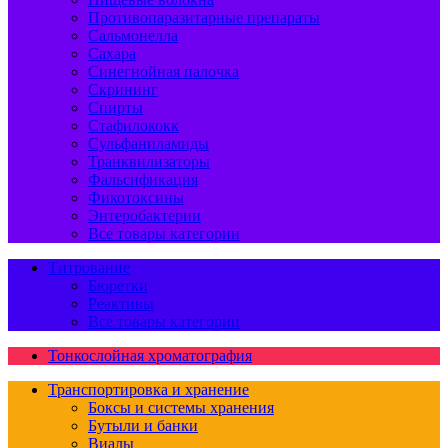
Противопаразитарные препараты
Сальмонелла
Сахара
Синегнойная палочка
Скрининг
Спирты
Стафилококк
Сульфаниламиды
Транквилизаторы
Фальсификация
Фикотоксины
Энтеробактерии
Все товары категории
Титрование
Бюретки
Реактивы
Все товары категории
Тонкослойная хроматография
Транспортировка и хранение
Боксы и системы хранения
Бутыли и банки
Виалы