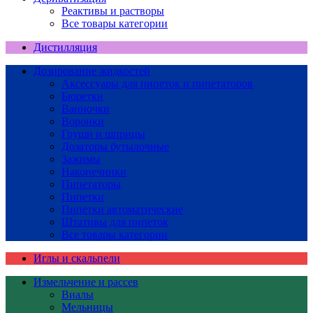
Реактивы и растворы
Все товары категории
Дистилляция
Дозирование жидкостей
Аксессуары для пипеток и пипетаторов
Бюретки
Ванночки
Воронки
Груши и шприцы
Дозаторы бутылочные
Зажимы
Наконечники
Пипетаторы
Пипетки
Пипетки автоматические
Штативы для пипеток
Все товары категории
Иглы и скальпели
Измельчение и рассев
Виалы
Мельницы