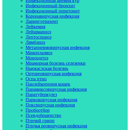
Инфекционная анемия кур
Инфекционный бронхит
Инфекционный перитонит
Коронавирусная инфекция
Ларинготрахеит
Лейкемия
Лейшманиоз
Лептоспироз
Лямблиоз
Метапневмовирусная инфекция
Микоплазмоз
Моноцитоз
Мраморная болезнь селезенки
Ньюкаслская болезнь
Ортореовирусная инфекция
Оспа птиц
Панлейкопения кошек
Парамиксовирусная инфекция
Паратуберкулез
Парвовирусная инфекция
Поксвирусная инфекция
Пробоотбор
Псевдобешенство
Птичий грипп
Птичья реовирусная инфекция