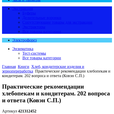
Экстракция
Буферы
Делительные воронки
Сопутствующие товары для экстракции
Экстракторы
Все товары категории
Электрофорез
Энзиматика
Тест-системы
Все товары категории
Главная
Книги
Хлеб, кондитерские изделия и
зернопереработка
Практические рекомендации хлебопекам и
кондитерам. 202 вопроса и ответа (Ковэн С.П.)
Практические рекомендации
хлебопекам и кондитерам. 202 вопроса
и ответа (Ковэн С.П.)
Артикул
421312452