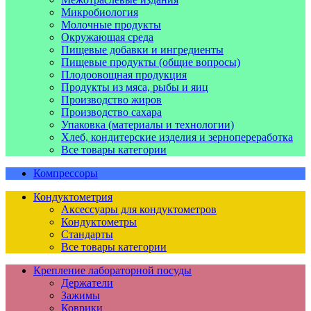
Микробиология
Молочные продукты
Окружающая среда
Пищевые добавки и ингредиенты
Пищевые продукты (общие вопросы)
Плодоовощная продукция
Продукты из мяса, рыбы и яиц
Производство жиров
Производство сахара
Упаковка (материалы и технологии)
Хлеб, кондитерские изделия и зернопереработка
Все товары категории
Компрессоры
Кондуктометрия
Аксессуары для кондуктометров
Кондуктометры
Стандарты
Все товары категории
Крепление лабораторной посуды
Держатели
Зажимы
Коврики