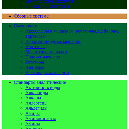
Работа с поверхностями
Все товары категории
Сборные системы
Смешивание
Аксессуары к мешалкам, ротаторам, шейкерам,
вортексам
Верхнеприводные мешалки
Вортексы
Магнитные мешалки
Палочки-мешалки
Ротаторы
Шейкеры
Все товары категории
Стандарты аналитические
Активность воды
Алкалоиды
Алканы
Аллергены
Альдегиды
Амиды
Аминокислоты
Амины
Анионы