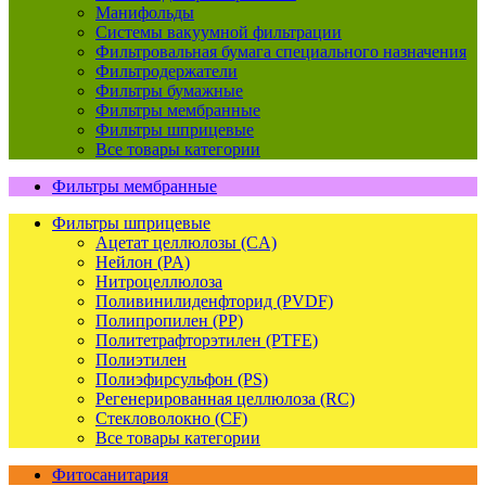
Манифольды
Системы вакуумной фильтрации
Фильтровальная бумага специального назначения
Фильтродержатели
Фильтры бумажные
Фильтры мембранные
Фильтры шприцевые
Все товары категории
Фильтры мембранные
Фильтры шприцевые
Ацетат целлюлозы (CA)
Нейлон (PA)
Нитроцеллюлоза
Поливинилиденфторид (PVDF)
Полипропилен (PP)
Политетрафторэтилен (PTFE)
Полиэтилен
Полиэфирсульфон (PS)
Регенерированная целлюлоза (RC)
Стекловолокно (CF)
Все товары категории
Фитосанитария