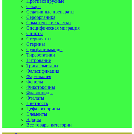
Противовирусные
Сахара
Седативные препараты
Сероорганика
Соматические клетки
Специфическая миграция
Спирты
Стерилянты
Стерины
Сульфаниламиды
Тиреостатики
Титрование
Тригалометаны
Фальсификация
Фармакопея
Фенолы
Фикотоксины
Флавоноиды
Фталаты
Цветность
Цефалоспорины
Элементы
Эфиры
Все товары категории