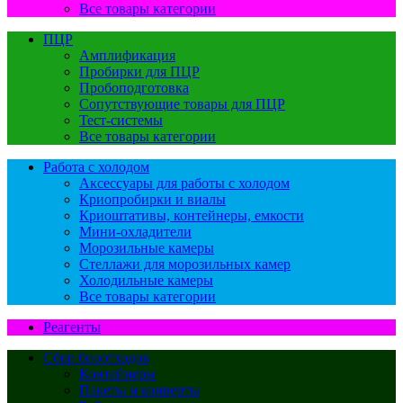
Все товары категории
ПЦР
Амплификация
Пробирки для ПЦР
Пробоподготовка
Сопутствующие товары для ПЦР
Тест-системы
Все товары категории
Работа с холодом
Аксессуары для работы с холодом
Криопробирки и виалы
Криоштативы, контейнеры, емкости
Мини-охладители
Морозильные камеры
Стеллажи для морозильных камер
Холодильные камеры
Все товары категории
Реагенты
Сбор биоотходов
Контейнеры
Пакеты и конверты