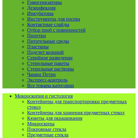
Гомогенизаторы
Дезинфекция
Инкубаторы
Инструменты для посева
Контактные слайды
Отбор проб с поверхностей
Пипетки
Питательные среды
Пластины
Подсчет колоний
Серийное разведение
Стерильные пакеты
Стерильные растворы
Чашки Петри
Экспресс-контроль
Все товары категории
Микроскопия и гистология
Контейнеры для транспортировки предметных
стекол
Контейнеры для хранения предметных стекол
Кюветы для окрашивания
Микроскопы
Покровные стекла
Предметные стекла