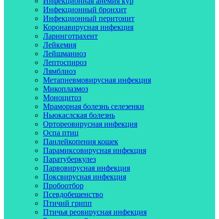
Инфекционная анемия кур
Инфекционный бронхит
Инфекционный перитонит
Коронавирусная инфекция
Ларинготрахеит
Лейкемия
Лейшманиоз
Лептоспироз
Лямблиоз
Метапневмовирусная инфекция
Микоплазмоз
Моноцитоз
Мраморная болезнь селезенки
Ньюкаслская болезнь
Ортореовирусная инфекция
Оспа птиц
Панлейкопения кошек
Парамиксовирусная инфекция
Паратуберкулез
Парвовирусная инфекция
Поксвирусная инфекция
Пробоотбор
Псевдобешенство
Птичий грипп
Птичья реовирусная инфекция