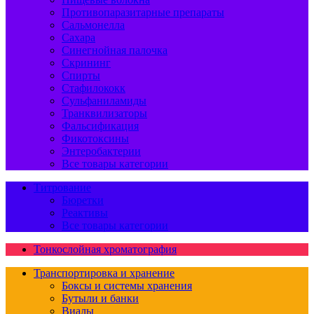
Противопаразитарные препараты
Сальмонелла
Сахара
Синегнойная палочка
Скрининг
Спирты
Стафилококк
Сульфаниламиды
Транквилизаторы
Фальсификация
Фикотоксины
Энтеробактерии
Все товары категории
Титрование
Бюретки
Реактивы
Все товары категории
Тонкослойная хроматография
Транспортировка и хранение
Боксы и системы хранения
Бутыли и банки
Виалы