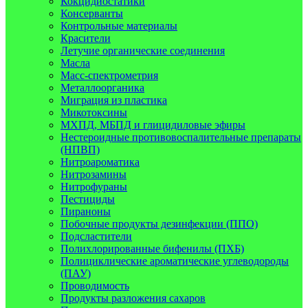
Кокцидиостатики
Консерванты
Контрольные материалы
Красители
Летучие органические соединения
Масла
Масс-спектрометрия
Металлоорганика
Миграция из пластика
Микотоксины
МХПД, МБПД и глицидиловые эфиры
Нестероидные противовоспалительные препараты
(НПВП)
Нитроароматика
Нитрозамины
Нитрофураны
Пестициды
Пираноны
Побочные продукты дезинфекции (ППО)
Подсластители
Полихлорированные бифенилы (ПХБ)
Полициклические ароматические углеводороды
(ПАУ)
Проводимость
Продукты разложения сахаров