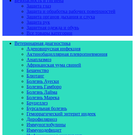
Безопасность и гигиена
Защита глаз
Защита и обработка рабочих поверхностей
Защита органов дыхания и слуха
Защита рук
Защитная одежда и обувь
Все товары категории
Ветеринарная диагностика
Аденовирусная инфекция
Актинобациллярная плевропневмония
Анаплазмоз
Африканская чума свиней
Бешенство
Блютанг
Болезнь Ауески
Болезнь Гамборо
Болезнь Лайма
Болезнь Марека
Бруцеллез
Бурсальная болезнь
Геморрагический энтерит индеек
Дирофиляриоз
Иммуноглобулины
Иммунодефицит