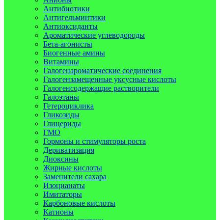
Антибиотики
Антигельминтики
Антиоксиданты
Ароматические углеводороды
Бета-агонисты
Биогенные амины
Витамины
Галогенароматические соединения
Галогензамещенные уксусные кислоты
Галогенсодержащие растворители
Галоэтаны
Гетероциклика
Гликозиды
Глицериды
ГМО
Гормоны и стимуляторы роста
Дериватизация
Диоксины
Жирные кислоты
Заменители сахара
Изоцианаты
Имитаторы
Карбоновые кислоты
Катионы