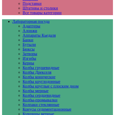
Подставки
Штативы и столики
Все товары категории
Лабораторная посуда
Адаптеры
Алонжи
Аппараты Кьедаля
Банки
Бутыли
Бюксы
Затворы
Изгибы
Керны
Колбы грушевидные
Колбы Дрекселя
Колбы конические
Колбы круглодонные
Колбы круглые с плоским дном
Колбы мерные
Колбы сердцевидные
Колбы-промывалки
Колпаки стеклянные
Конусы седиментационные
Кувшины мерные