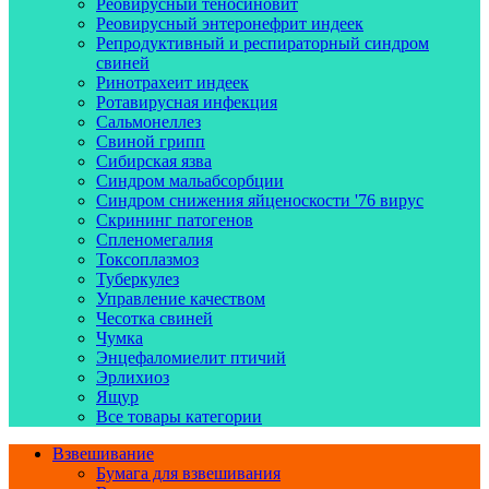
Реовирусный теносиновит
Реовирусный энтеронефрит индеек
Репродуктивный и респираторный синдром
свиней
Ринотрахеит индеек
Ротавирусная инфекция
Сальмонеллез
Свиной грипп
Сибирская язва
Синдром мальабсорбции
Синдром снижения яйценоскости '76 вирус
Скрининг патогенов
Спленомегалия
Токсоплазмоз
Туберкулез
Управление качеством
Чесотка свиней
Чумка
Энцефаломиелит птичий
Эрлихиоз
Ящур
Все товары категории
Взвешивание
Бумага для взвешивания