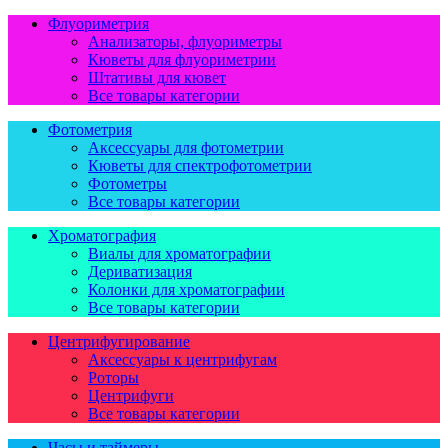
Флуориметрия
Анализаторы, флуориметры
Кюветы для флуориметрии
Штативы для кювет
Все товары категории
Фотометрия
Аксессуары для фотометрии
Кюветы для спектрофотометрии
Фотометры
Все товары категории
Хроматография
Виалы для хроматографии
Дериватизация
Колонки для хроматографии
Все товары категории
Центрифугирование
Аксессуары к центрифугам
Роторы
Центрифуги
Все товары категории
Часы и таймеры