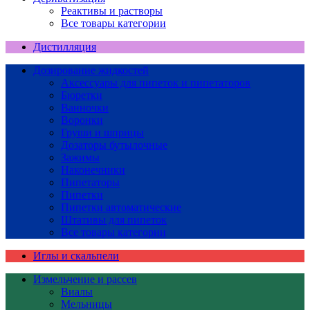
Реактивы и растворы
Все товары категории
Дистилляция
Дозирование жидкостей
Аксессуары для пипеток и пипетаторов
Бюретки
Ванночки
Воронки
Груши и шприцы
Дозаторы бутылочные
Зажимы
Наконечники
Пипетаторы
Пипетки
Пипетки автоматические
Штативы для пипеток
Все товары категории
Иглы и скальпели
Измельчение и рассев
Виалы
Мельницы