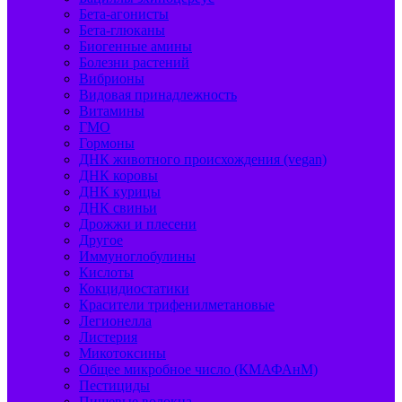
Бета-агонисты
Бета-глюканы
Биогенные амины
Болезни растений
Вибрионы
Видовая принадлежность
Витамины
ГМО
Гормоны
ДНК животного происхождения (vegan)
ДНК коровы
ДНК курицы
ДНК свиньи
Дрожжи и плесени
Другое
Иммуноглобулины
Кислоты
Кокцидиостатики
Красители трифенилметановые
Легионелла
Листерия
Микотоксины
Общее микробное число (КМАФАнМ)
Пестициды
Пищевые волокна