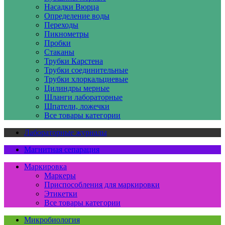
Насадки Вюрца
Определение воды
Переходы
Пикнометры
Пробки
Стаканы
Трубки Карстена
Трубки соединительные
Трубки хлоркальциевые
Цилиндры мерные
Шланги лабораторные
Шпатели, ложечки
Все товары категории
Лабораторные журналы
Магнитная сепарация
Маркировка
Маркеры
Приспособления для маркировки
Этикетки
Все товары категории
Микробиология