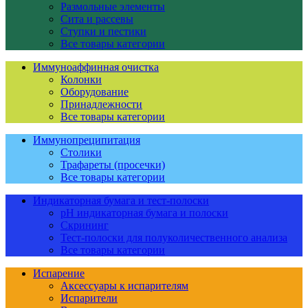
Размольные элементы
Сита и рассевы
Ступки и пестики
Все товары категории
Иммуноаффинная очистка
Колонки
Оборудование
Принадлежности
Все товары категории
Иммунопреципитация
Столики
Трафареты (просечки)
Все товары категории
Индикаторная бумага и тест-полоски
pH индикаторная бумага и полоски
Скрининг
Тест-полоски для полуколичественного анализа
Все товары категории
Испарение
Аксессуары к испарителям
Испарители