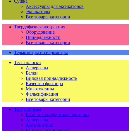
Сушка
Аксессуары для эксикаторов
Эксикаторы
Все товары категории
Твердофазная экстракция
Оборудование
Принадлежности
Все товары категории
Термометры и гигрометры
Тест-полоски
Аллергены
Белки
Видовая принадлежность
Качество фритюра
Микотоксины
Фальсификация
Все товары категории
Тест-системы
E.coli и колиформные бактерии
Аллергены
Антибиотики
Бациллы эхиноцереус