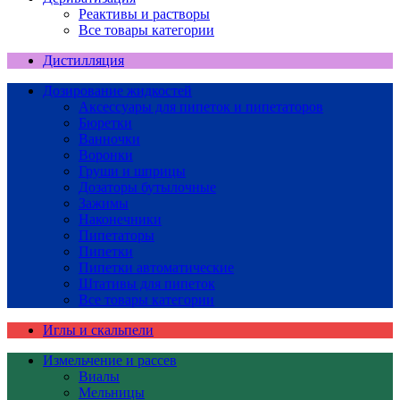
Реактивы и растворы
Все товары категории
Дистилляция
Дозирование жидкостей
Аксессуары для пипеток и пипетаторов
Бюретки
Ванночки
Воронки
Груши и шприцы
Дозаторы бутылочные
Зажимы
Наконечники
Пипетаторы
Пипетки
Пипетки автоматические
Штативы для пипеток
Все товары категории
Иглы и скальпели
Измельчение и рассев
Виалы
Мельницы