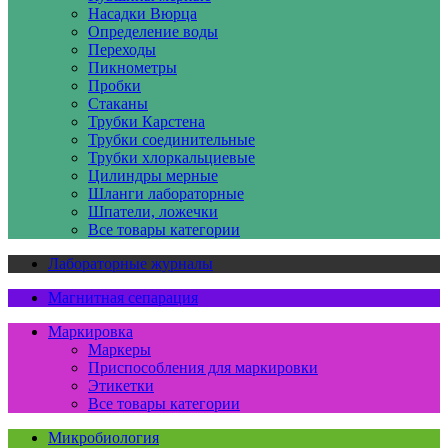
Насадки Вюрца
Определение воды
Переходы
Пикнометры
Пробки
Стаканы
Трубки Карстена
Трубки соединительные
Трубки хлоркальциевые
Цилиндры мерные
Шланги лабораторные
Шпатели, ложечки
Все товары категории
Лабораторные журналы
Магнитная сепарация
Маркировка
Маркеры
Приспособления для маркировки
Этикетки
Все товары категории
Микробиология