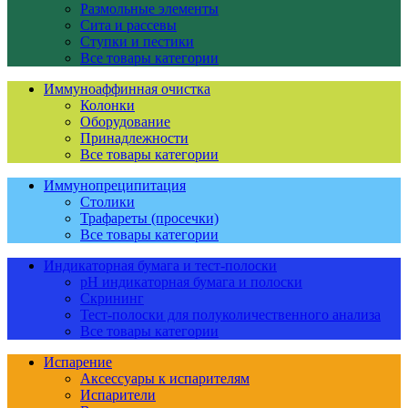
Размольные элементы
Сита и рассевы
Ступки и пестики
Все товары категории
Иммуноаффинная очистка
Колонки
Оборудование
Принадлежности
Все товары категории
Иммунопреципитация
Столики
Трафареты (просечки)
Все товары категории
Индикаторная бумага и тест-полоски
pH индикаторная бумага и полоски
Скрининг
Тест-полоски для полуколичественного анализа
Все товары категории
Испарение
Аксессуары к испарителям
Испарители