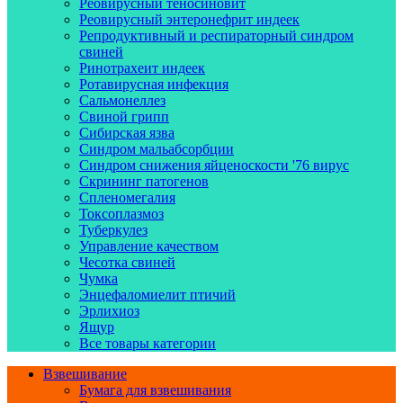
Реовирусный теносиновит
Реовирусный энтеронефрит индеек
Репродуктивный и респираторный синдром
свиней
Ринотрахеит индеек
Ротавирусная инфекция
Сальмонеллез
Свиной грипп
Сибирская язва
Синдром мальабсорбции
Синдром снижения яйценоскости '76 вирус
Скрининг патогенов
Спленомегалия
Токсоплазмоз
Туберкулез
Управление качеством
Чесотка свиней
Чумка
Энцефаломиелит птичий
Эрлихиоз
Ящур
Все товары категории
Взвешивание
Бумага для взвешивания