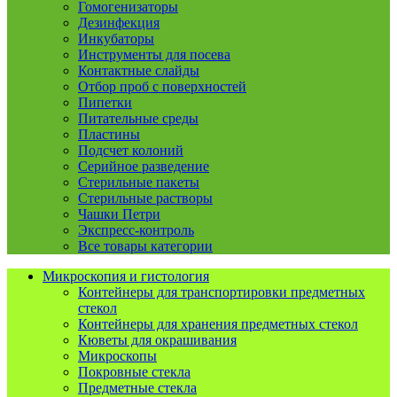
Гомогенизаторы
Дезинфекция
Инкубаторы
Инструменты для посева
Контактные слайды
Отбор проб с поверхностей
Пипетки
Питательные среды
Пластины
Подсчет колоний
Серийное разведение
Стерильные пакеты
Стерильные растворы
Чашки Петри
Экспресс-контроль
Все товары категории
Микроскопия и гистология
Контейнеры для транспортировки предметных
стекол
Контейнеры для хранения предметных стекол
Кюветы для окрашивания
Микроскопы
Покровные стекла
Предметные стекла