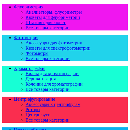
Флуориметрия
Анализаторы, флуориметры
Кюветы для флуориметрии
Штативы для кювет
Все товары категории
Фотометрия
Аксессуары для фотометрии
Кюветы для спектрофотометрии
Фотометры
Все товары категории
Хроматография
Виалы для хроматографии
Дериватизация
Колонки для хроматографии
Все товары категории
Центрифугирование
Аксессуары к центрифугам
Роторы
Центрифуги
Все товары категории
Часы и таймеры