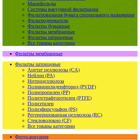
Манифольды
Системы вакуумной фильтрации
Фильтровальная бумага специального назначения
Фильтродержатели
Фильтры бумажные
Фильтры мембранные
Фильтры шприцевые
Все товары категории
Фильтры мембранные
Фильтры шприцевые
Ацетат целлюлозы (CA)
Нейлон (PA)
Нитроцеллюлоза
Поливинилиденфторид (PVDF)
Полипропилен (PP)
Политетрафторэтилен (PTFE)
Полиэтилен
Полиэфирсульфон (PS)
Регенерированная целлюлоза (RC)
Стекловолокно (CF)
Все товары категории
Фитосанитария