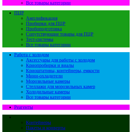
Все товары категории
ПЦР
Амплификация
Пробирки для ПЦР
Пробоподготовка
Сопутствующие товары для ПЦР
Тест-системы
Все товары категории
Работа с холодом
Аксессуары для работы с холодом
Криопробирки и виалы
Криоштативы, контейнеры, емкости
Мини-охладители
Морозильные камеры
Стеллажи для морозильных камер
Холодильные камеры
Все товары категории
Реагенты
Сбор биоотходов
Контейнеры
Пакеты и конверты