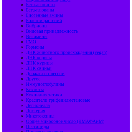
Бета-агонисты
Бета-глюканы
Биогенные амины
Болезни растений
Вибрионы
Видовая принадлежность
Витамины
ГМО
Гормоны
ДНК животного происхождения (vegan)
ДНК коровы
ДНК курицы
ДНК свиньи
Дрожжи и плесени
Другое
Иммуноглобулины
Кислоты
Кокцидиостатики
Красители трифенилметановые
Легионелла
Листерия
Микотоксины
Общее микробное число (КМАФАнМ)
Пестициды
Пищевые волокна