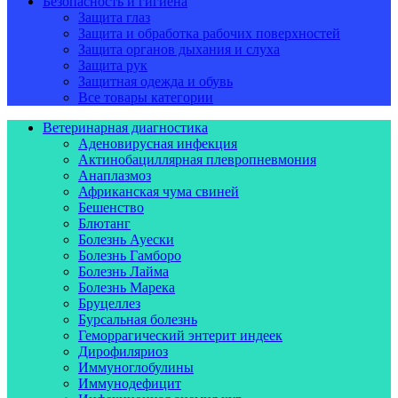
Безопасность и гигиена
Защита глаз
Защита и обработка рабочих поверхностей
Защита органов дыхания и слуха
Защита рук
Защитная одежда и обувь
Все товары категории
Ветеринарная диагностика
Аденовирусная инфекция
Актинобациллярная плевропневмония
Анаплазмоз
Африканская чума свиней
Бешенство
Блютанг
Болезнь Ауески
Болезнь Гамборо
Болезнь Лайма
Болезнь Марека
Бруцеллез
Бурсальная болезнь
Геморрагический энтерит индеек
Дирофиляриоз
Иммуноглобулины
Иммунодефицит