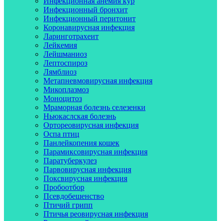
Инфекционная анемия кур
Инфекционный бронхит
Инфекционный перитонит
Коронавирусная инфекция
Ларинготрахеит
Лейкемия
Лейшманиоз
Лептоспироз
Лямблиоз
Метапневмовирусная инфекция
Микоплазмоз
Моноцитоз
Мраморная болезнь селезенки
Ньюкаслская болезнь
Ортореовирусная инфекция
Оспа птиц
Панлейкопения кошек
Парамиксовирусная инфекция
Паратуберкулез
Парвовирусная инфекция
Поксвирусная инфекция
Пробоотбор
Псевдобешенство
Птичий грипп
Птичья реовирусная инфекция