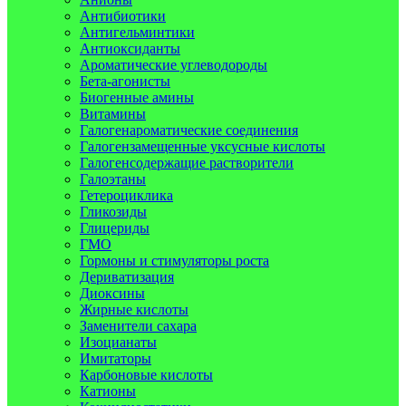
Антибиотики
Антигельминтики
Антиоксиданты
Ароматические углеводороды
Бета-агонисты
Биогенные амины
Витамины
Галогенароматические соединения
Галогензамещенные уксусные кислоты
Галогенсодержащие растворители
Галоэтаны
Гетероциклика
Гликозиды
Глицериды
ГМО
Гормоны и стимуляторы роста
Дериватизация
Диоксины
Жирные кислоты
Заменители сахара
Изоцианаты
Имитаторы
Карбоновые кислоты
Катионы