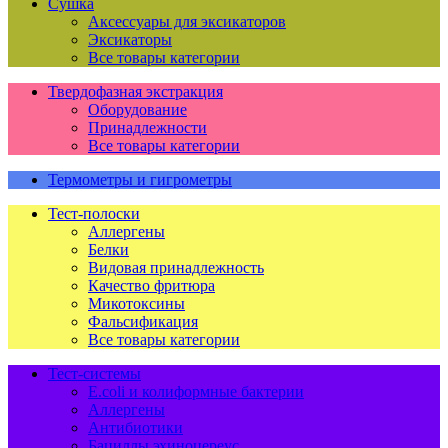
Сушка
Аксессуары для эксикаторов
Эксикаторы
Все товары категории
Твердофазная экстракция
Оборудование
Принадлежности
Все товары категории
Термометры и гигрометры
Тест-полоски
Аллергены
Белки
Видовая принадлежность
Качество фритюра
Микотоксины
Фальсификация
Все товары категории
Тест-системы
E.coli и колиформные бактерии
Аллергены
Антибиотики
Бациллы эхиноцереус