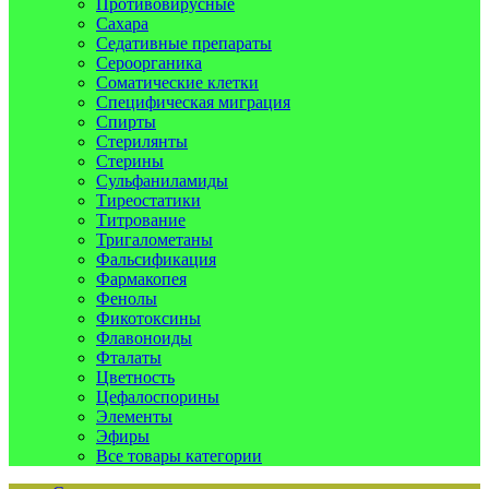
Противовирусные
Сахара
Седативные препараты
Сероорганика
Соматические клетки
Специфическая миграция
Спирты
Стерилянты
Стерины
Сульфаниламиды
Тиреостатики
Титрование
Тригалометаны
Фальсификация
Фармакопея
Фенолы
Фикотоксины
Флавоноиды
Фталаты
Цветность
Цефалоспорины
Элементы
Эфиры
Все товары категории