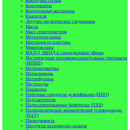
Кокцидиостатики
Консерванты
Контрольные материалы
Красители
Летучие органические соединения
Масла
Масс-спектрометрия
Металлоорганика
Миграция из пластика
Микотоксины
МХПД, МБПД и глицидиловые эфиры
Нестероидные противовоспалительные препараты
(НПВП)
Нитроароматика
Нитрозамины
Нитрофураны
Пестициды
Пираноны
Побочные продукты дезинфекции (ППО)
Подсластители
Полихлорированные бифенилы (ПХБ)
Полициклические ароматические углеводороды
(ПАУ)
Проводимость
Продукты разложения сахаров