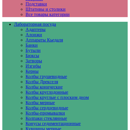
Подставки
Штативы и столики
Все товары категории
Лабораторная посуда
Адаптеры
Алонжи
Аппараты Кьедаля
Банки
Бутыли
Бюксы
Затворы
Изгибы
Керны
Колбы грушевидные
Колбы Дрекселя
Колбы конические
Колбы круглодонные
Колбы круглые с плоским дном
Колбы мерные
Колбы сердцевидные
Колбы-промывалки
Колпаки стеклянные
Конусы седиментационные
Кувшины мерные