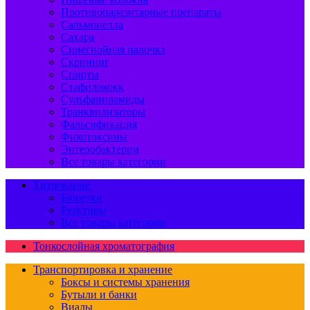
Противопаразитарные препараты
Сальмонелла
Сахара
Синегнойная палочка
Скрининг
Спирты
Стафилококк
Сульфаниламиды
Транквилизаторы
Фальсификация
Фикотоксины
Энтеробактерии
Все товары категории
Титрование
Бюретки
Реактивы
Все товары категории
Тонкослойная хроматография
Транспортировка и хранение
Боксы и системы хранения
Бутыли и банки
Виалы