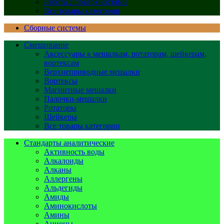
Работа с поверхностями
Все товары категории
Сборные системы
Смешивание
Аксессуары к мешалкам, ротаторам, шейкерам,
вортексам
Верхнеприводные мешалки
Вортексы
Магнитные мешалки
Палочки-мешалки
Ротаторы
Шейкеры
Все товары категории
Стандарты аналитические
Активность воды
Алкалоиды
Алканы
Аллергены
Альдегиды
Амиды
Аминокислоты
Амины
Анионы