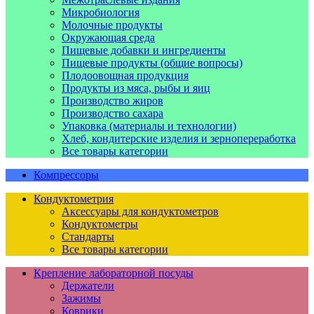
Микробиология
Молочные продукты
Окружающая среда
Пищевые добавки и ингредиенты
Пищевые продукты (общие вопросы)
Плодоовощная продукция
Продукты из мяса, рыбы и яиц
Производство жиров
Производство сахара
Упаковка (материалы и технологии)
Хлеб, кондитерские изделия и зернопереработка
Все товары категории
Компрессоры
Кондуктометрия
Аксессуары для кондуктометров
Кондуктометры
Стандарты
Все товары категории
Крепление лабораторной посуды
Держатели
Зажимы
Коврики