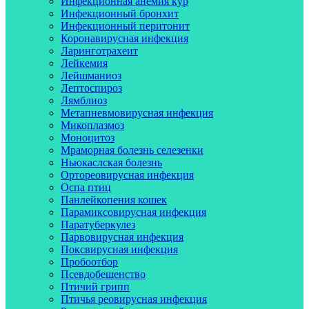
Инфекционная анемия кур
Инфекционный бронхит
Инфекционный перитонит
Коронавирусная инфекция
Ларинготрахеит
Лейкемия
Лейшманиоз
Лептоспироз
Лямблиоз
Метапневмовирусная инфекция
Микоплазмоз
Моноцитоз
Мраморная болезнь селезенки
Ньюкаслская болезнь
Ортореовирусная инфекция
Оспа птиц
Панлейкопения кошек
Парамиксовирусная инфекция
Паратуберкулез
Парвовирусная инфекция
Поксвирусная инфекция
Пробоотбор
Псевдобешенство
Птичий грипп
Птичья реовирусная инфекция