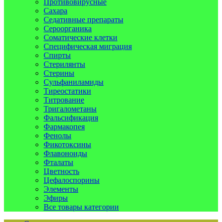
Противовирусные
Сахара
Седативные препараты
Сероорганика
Соматические клетки
Специфическая миграция
Спирты
Стерилянты
Стерины
Сульфаниламиды
Тиреостатики
Титрование
Тригалометаны
Фальсификация
Фармакопея
Фенолы
Фикотоксины
Флавоноиды
Фталаты
Цветность
Цефалоспорины
Элементы
Эфиры
Все товары категории