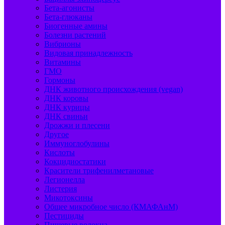
Бета-агонисты
Бета-глюканы
Биогенные амины
Болезни растений
Вибрионы
Видовая принадлежность
Витамины
ГМО
Гормоны
ДНК животного происхождения (vegan)
ДНК коровы
ДНК курицы
ДНК свиньи
Дрожжи и плесени
Другое
Иммуноглобулины
Кислоты
Кокцидиостатики
Красители трифенилметановые
Легионелла
Листерия
Микотоксины
Общее микробное число (КМАФАнМ)
Пестициды
Пищевые волокна