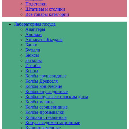
Подставки
Штативы и столики
Все товары категории
Лабораторная посуда
Адаптеры
Алонжи
Аппараты Кьедаля
Банки
Бутыли
Бюксы
Затворы
Изгибы
Керны
Колбы грушевидные
Колбы Дрекселя
Колбы конические
Колбы круглодонные
Колбы круглые с плоским дном
Колбы мерные
Колбы сердцевидные
Колбы-промывалки
Колпаки стеклянные
Конусы седиментационные
Кувшины мерные