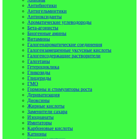
Антибиотики
Антигельминтики
Антиоксиданты
Ароматические углеводороды
Бета-агонисты
Биогенные амины
Витамины
Галогенароматические соединения
Галогензамещенные уксусные кислоты
Галогенсодержащие растворители
Галоэтаны
Гетероциклика
Гликозиды
Глицериды
ГМО
Гормоны и стимуляторы роста
Дериватизация
Диоксины
Жирные кислоты
Заменители сахара
Изоцианаты
Имитаторы
Карбоновые кислоты
Катионы