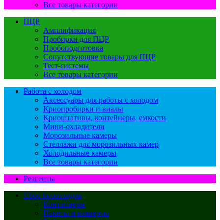
Все товары категории
ПЦР
Амплификация
Пробирки для ПЦР
Пробоподготовка
Сопутствующие товары для ПЦР
Тест-системы
Все товары категории
Работа с холодом
Аксессуары для работы с холодом
Криопробирки и виалы
Криоштативы, контейнеры, емкости
Мини-охладители
Морозильные камеры
Стеллажи для морозильных камер
Холодильные камеры
Все товары категории
Реагенты
Сбор биоотходов
Контейнеры
Пакеты и конверты