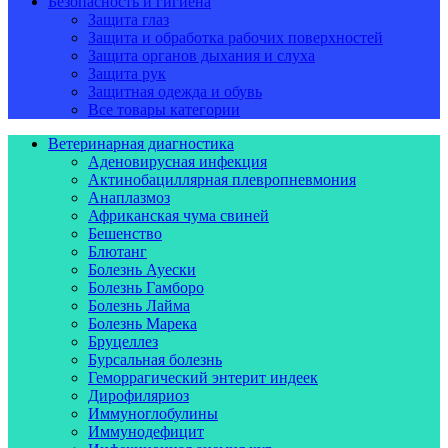
Безопасность и гигиена
Защита глаз
Защита и обработка рабочих поверхностей
Защита органов дыхания и слуха
Защита рук
Защитная одежда и обувь
Все товары категории
Ветеринарная диагностика
Аденовирусная инфекция
Актинобациллярная плевропневмония
Анаплазмоз
Африканская чума свиней
Бешенство
Блютанг
Болезнь Ауески
Болезнь Гамборо
Болезнь Лайма
Болезнь Марека
Бруцеллез
Бурсальная болезнь
Геморрагический энтерит индеек
Дирофиляриоз
Иммуноглобулины
Иммунодефицит