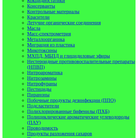
Кокцидиостатики
Консерванты
Контрольные материалы
Красители
Летучие органические соединения
Масла
Масс-спектрометрия
Металлоорганика
Миграция из пластика
Микотоксины
МХПД, МБПД и глицидиловые эфиры
Нестероидные противовоспалительные препараты
(НПВП)
Нитроароматика
Нитрозамины
Нитрофураны
Пестициды
Пираноны
Побочные продукты дезинфекции (ППО)
Подсластители
Полихлорированные бифенилы (ПХБ)
Полициклические ароматические углеводороды
(ПАУ)
Проводимость
Продукты разложения сахаров