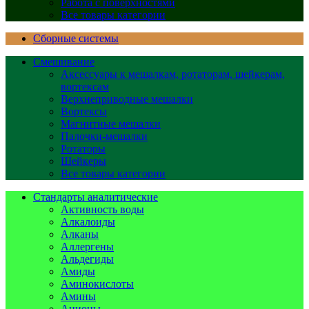
Работа с поверхностями
Все товары категории
Сборные системы
Смешивание
Аксессуары к мешалкам, ротаторам, шейкерам,
вортексам
Верхнеприводные мешалки
Вортексы
Магнитные мешалки
Палочки-мешалки
Ротаторы
Шейкеры
Все товары категории
Стандарты аналитические
Активность воды
Алкалоиды
Алканы
Аллергены
Альдегиды
Амиды
Аминокислоты
Амины
Анионы