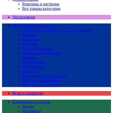
Реактивы и растворы
Все товары категории
Дистилляция
Дозирование жидкостей
Аксессуары для пипеток и пипетаторов
Бюретки
Ванночки
Воронки
Груши и шприцы
Дозаторы бутылочные
Зажимы
Наконечники
Пипетаторы
Пипетки
Пипетки автоматические
Штативы для пипеток
Все товары категории
Иглы и скальпели
Измельчение и рассев
Виалы
Мельницы