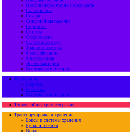
Противопаразитарные препараты
Сальмонелла
Сахара
Синегнойная палочка
Скрининг
Спирты
Стафилококк
Сульфаниламиды
Транквилизаторы
Фальсификация
Фикотоксины
Энтеробактерии
Все товары категории
Титрование
Бюретки
Реактивы
Все товары категории
Тонкослойная хроматография
Транспортировка и хранение
Боксы и системы хранения
Бутыли и банки
Виалы