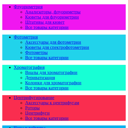
Флуориметрия
Анализаторы, флуориметры
Кюветы для флуориметрии
Штативы для кювет
Все товары категории
Фотометрия
Аксессуары для фотометрии
Кюветы для спектрофотометрии
Фотометры
Все товары категории
Хроматография
Виалы для хроматографии
Дериватизация
Колонки для хроматографии
Все товары категории
Центрифугирование
Аксессуары к центрифугам
Роторы
Центрифуги
Все товары категории
Часы и таймеры