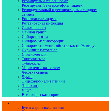
Реовирусный теносиновит
Реовирусный энтеронефрит индеек
Репродуктивный и респираторный синдром
свиней
Ринотрахеит индеек
Ротавирусная инфекция
Сальмонеллез
Свиной грипп
Сибирская язва
Синдром мальабсорбции
Синдром снижения яйценоскости '76 вирус
Скрининг патогенов
Спленомегалия
Токсоплазмоз
Туберкулез
Управление качеством
Чесотка свиней
Чумка
Энцефаломиелит птичий
Эрлихиоз
Ящур
Все товары категории
Взвешивание
Бумага для взвешивания