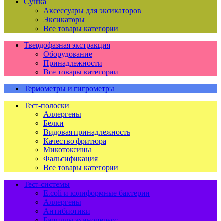
Сушка
Аксессуары для эксикаторов
Эксикаторы
Все товары категории
Твердофазная экстракция
Оборудование
Принадлежности
Все товары категории
Термометры и гигрометры
Тест-полоски
Аллергены
Белки
Видовая принадлежность
Качество фритюра
Микотоксины
Фальсификация
Все товары категории
Тест-системы
E.coli и колиформные бактерии
Аллергены
Антибиотики
Бациллы эхиноцереус