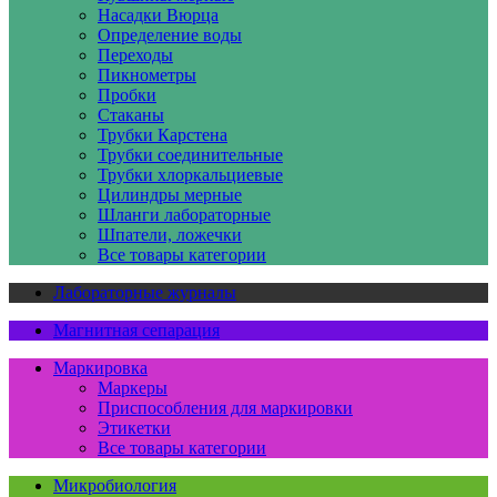
Насадки Вюрца
Определение воды
Переходы
Пикнометры
Пробки
Стаканы
Трубки Карстена
Трубки соединительные
Трубки хлоркальциевые
Цилиндры мерные
Шланги лабораторные
Шпатели, ложечки
Все товары категории
Лабораторные журналы
Магнитная сепарация
Маркировка
Маркеры
Приспособления для маркировки
Этикетки
Все товары категории
Микробиология