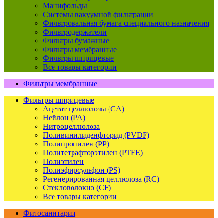
Манифольды
Системы вакуумной фильтрации
Фильтровальная бумага специального назначения
Фильтродержатели
Фильтры бумажные
Фильтры мембранные
Фильтры шприцевые
Все товары категории
Фильтры мембранные
Фильтры шприцевые
Ацетат целлюлозы (CA)
Нейлон (PA)
Нитроцеллюлоза
Поливинилиденфторид (PVDF)
Полипропилен (PP)
Политетрафторэтилен (PTFE)
Полиэтилен
Полиэфирсульфон (PS)
Регенерированная целлюлоза (RC)
Стекловолокно (CF)
Все товары категории
Фитосанитария