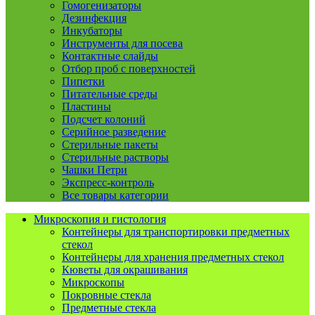
Гомогенизаторы
Дезинфекция
Инкубаторы
Инструменты для посева
Контактные слайды
Отбор проб с поверхностей
Пипетки
Питательные среды
Пластины
Подсчет колоний
Серийное разведение
Стерильные пакеты
Стерильные растворы
Чашки Петри
Экспресс-контроль
Все товары категории
Микроскопия и гистология
Контейнеры для транспортировки предметных
стекол
Контейнеры для хранения предметных стекол
Кюветы для окрашивания
Микроскопы
Покровные стекла
Предметные стекла