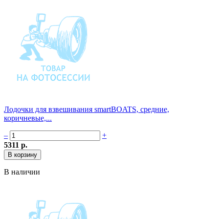
Лодочки для взвешивания smartBOATS, средние,
коричневые,...
–
+
5311 р.
В наличии