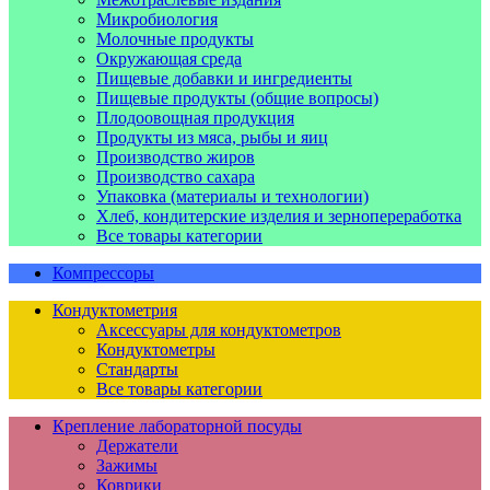
Микробиология
Молочные продукты
Окружающая среда
Пищевые добавки и ингредиенты
Пищевые продукты (общие вопросы)
Плодоовощная продукция
Продукты из мяса, рыбы и яиц
Производство жиров
Производство сахара
Упаковка (материалы и технологии)
Хлеб, кондитерские изделия и зернопереработка
Все товары категории
Компрессоры
Кондуктометрия
Аксессуары для кондуктометров
Кондуктометры
Стандарты
Все товары категории
Крепление лабораторной посуды
Держатели
Зажимы
Коврики