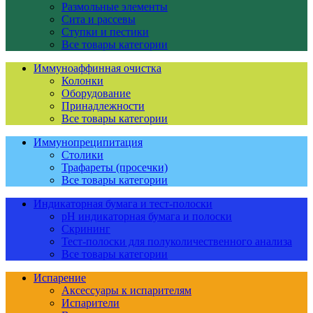
Размольные элементы
Сита и рассевы
Ступки и пестики
Все товары категории
Иммуноаффинная очистка
Колонки
Оборудование
Принадлежности
Все товары категории
Иммунопреципитация
Столики
Трафареты (просечки)
Все товары категории
Индикаторная бумага и тест-полоски
pH индикаторная бумага и полоски
Скрининг
Тест-полоски для полуколичественного анализа
Все товары категории
Испарение
Аксессуары к испарителям
Испарители