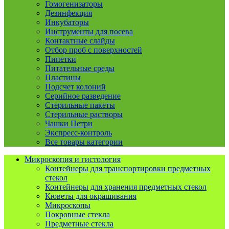
Гомогенизаторы
Дезинфекция
Инкубаторы
Инструменты для посева
Контактные слайды
Отбор проб с поверхностей
Пипетки
Питательные среды
Пластины
Подсчет колоний
Серийное разведение
Стерильные пакеты
Стерильные растворы
Чашки Петри
Экспресс-контроль
Все товары категории
Микроскопия и гистология
Контейнеры для транспортировки предметных
стекол
Контейнеры для хранения предметных стекол
Кюветы для окрашивания
Микроскопы
Покровные стекла
Предметные стекла