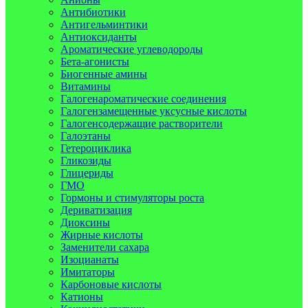
Антибиотики
Антигельминтики
Антиоксиданты
Ароматические углеводороды
Бета-агонисты
Биогенные амины
Витамины
Галогенароматические соединения
Галогензамещенные уксусные кислоты
Галогенсодержащие растворители
Галоэтаны
Гетероциклика
Гликозиды
Глицериды
ГМО
Гормоны и стимуляторы роста
Дериватизация
Диоксины
Жирные кислоты
Заменители сахара
Изоцианаты
Имитаторы
Карбоновые кислоты
Катионы