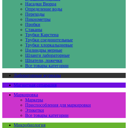
Насадки Вюрца
Определение воды
Переходы
Пикнометры
Пробки
Стаканы
Трубки Карстена
Трубки соединительные
Трубки хлоркальциевые
Цилиндры мерные
Шланги лабораторные
Шпатели, ложечки
Все товары категории
Лабораторные журналы
Магнитная сепарация
Маркировка
Маркеры
Приспособления для маркировки
Этикетки
Все товары категории
Микробиология