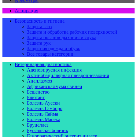
Ареометры
Аспирация
Безопасность и гигиена
Защита глаз
Защита и обработка рабочих поверхностей
Защита органов дыхания и слуха
Защита рук
Защитная одежда и обувь
Все товары категории
Ветеринарная диагностика
Аденовирусная инфекция
Актинобациллярная плевропневмония
Анаплазмоз
Африканская чума свиней
Бешенство
Блютанг
Болезнь Ауески
Болезнь Гамборо
Болезнь Лайма
Болезнь Марека
Бруцеллез
Бурсальная болезнь
Геморрагический энтерит индеек