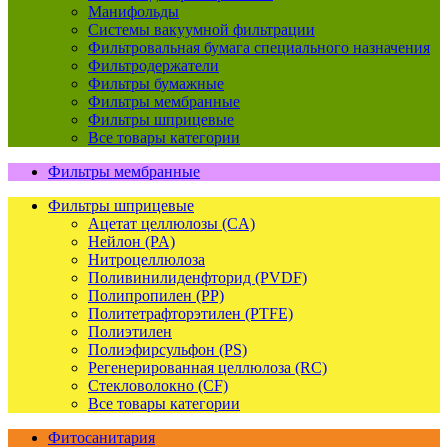
Манифольды
Системы вакуумной фильтрации
Фильтровальная бумага специального назначения
Фильтродержатели
Фильтры бумажные
Фильтры мембранные
Фильтры шприцевые
Все товары категории
Фильтры мембранные
Фильтры шприцевые
Ацетат целлюлозы (CA)
Нейлон (PA)
Нитроцеллюлоза
Поливинилиденфторид (PVDF)
Полипропилен (PP)
Политетрафторэтилен (PTFE)
Полиэтилен
Полиэфирсульфон (PS)
Регенерированная целлюлоза (RC)
Стекловолокно (CF)
Все товары категории
Фитосанитария