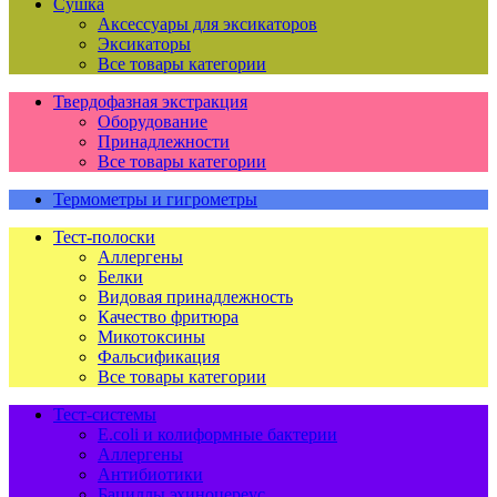
Сушка
Аксессуары для эксикаторов
Эксикаторы
Все товары категории
Твердофазная экстракция
Оборудование
Принадлежности
Все товары категории
Термометры и гигрометры
Тест-полоски
Аллергены
Белки
Видовая принадлежность
Качество фритюра
Микотоксины
Фальсификация
Все товары категории
Тест-системы
E.coli и колиформные бактерии
Аллергены
Антибиотики
Бациллы эхиноцереус