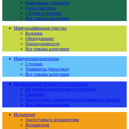
Размольные элементы
Сита и рассевы
Ступки и пестики
Все товары категории
Иммуноаффинная очистка
Колонки
Оборудование
Принадлежности
Все товары категории
Иммунопреципитация
Столики
Трафареты (просечки)
Все товары категории
Индикаторная бумага и тест-полоски
pH индикаторная бумага и полоски
Скрининг
Тест-полоски для полуколичественного анализа
Все товары категории
Испарение
Аксессуары к испарителям
Испарители