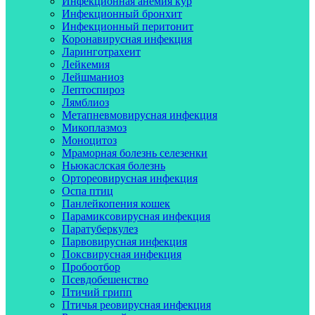
Инфекционная анемия кур
Инфекционный бронхит
Инфекционный перитонит
Коронавирусная инфекция
Ларинготрахеит
Лейкемия
Лейшманиоз
Лептоспироз
Лямблиоз
Метапневмовирусная инфекция
Микоплазмоз
Моноцитоз
Мраморная болезнь селезенки
Ньюкаслская болезнь
Ортореовирусная инфекция
Оспа птиц
Панлейкопения кошек
Парамиксовирусная инфекция
Паратуберкулез
Парвовирусная инфекция
Поксвирусная инфекция
Пробоотбор
Псевдобешенство
Птичий грипп
Птичья реовирусная инфекция