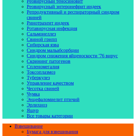
Реовирусный теносиновит
Реовирусный энтеронефрит индеек
Репродуктивный и респираторный синдром
свиней
Ринотрахеит индеек
Ротавирусная инфекция
Сальмонеллез
Свиной грипп
Сибирская язва
Синдром мальабсорбции
Синдром снижения яйценоскости '76 вирус
Скрининг патогенов
Спленомегалия
Токсоплазмоз
Туберкулез
Управление качеством
Чесотка свиней
Чумка
Энцефаломиелит птичий
Эрлихиоз
Ящур
Все товары категории
Взвешивание
Бумага для взвешивания