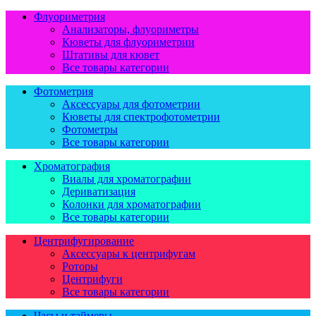
Флуориметрия
Анализаторы, флуориметры
Кюветы для флуориметрии
Штативы для кювет
Все товары категории
Фотометрия
Аксессуары для фотометрии
Кюветы для спектрофотометрии
Фотометры
Все товары категории
Хроматография
Виалы для хроматографии
Дериватизация
Колонки для хроматографии
Все товары категории
Центрифугирование
Аксессуары к центрифугам
Роторы
Центрифуги
Все товары категории
Часы и таймеры