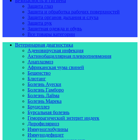
Безопасность и гигиена
Защита глаз
Защита и обработка рабочих поверхностей
Защита органов дыхания и слуха
Защита рук
Защитная одежда и обувь
Все товары категории
Ветеринарная диагностика
Аденовирусная инфекция
Актинобациллярная плевропневмония
Анаплазмоз
Африканская чума свиней
Бешенство
Блютанг
Болезнь Ауески
Болезнь Гамборо
Болезнь Лайма
Болезнь Марека
Бруцеллез
Бурсальная болезнь
Геморрагический энтерит индеек
Дирофиляриоз
Иммуноглобулины
Иммунодефицит