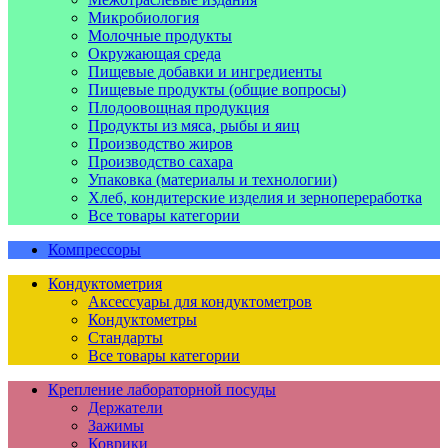
Микробиология
Молочные продукты
Окружающая среда
Пищевые добавки и ингредиенты
Пищевые продукты (общие вопросы)
Плодоовощная продукция
Продукты из мяса, рыбы и яиц
Производство жиров
Производство сахара
Упаковка (материалы и технологии)
Хлеб, кондитерские изделия и зернопереработка
Все товары категории
Компрессоры
Кондуктометрия
Аксессуары для кондуктометров
Кондуктометры
Стандарты
Все товары категории
Крепление лабораторной посуды
Держатели
Зажимы
Коврики