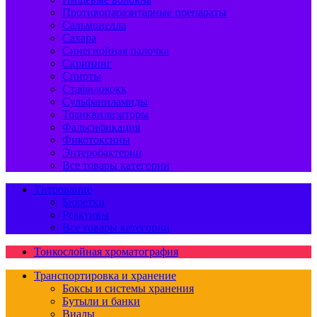
Противопаразитарные препараты
Сальмонелла
Сахара
Синегнойная палочка
Скрининг
Спирты
Стафилококк
Сульфаниламиды
Транквилизаторы
Фальсификация
Фикотоксины
Энтеробактерии
Все товары категории
Титрование
Бюретки
Реактивы
Все товары категории
Тонкослойная хроматография
Транспортировка и хранение
Боксы и системы хранения
Бутыли и банки
Виалы