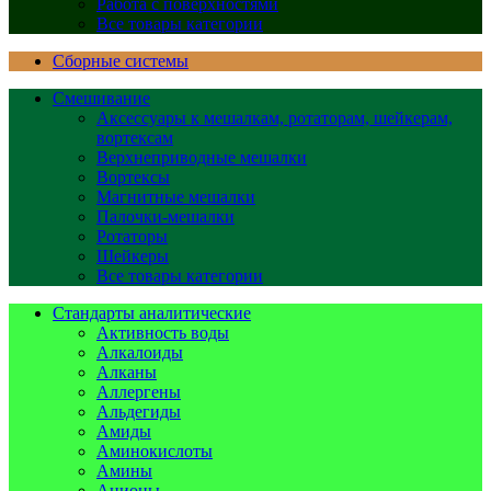
Работа с поверхностями
Все товары категории
Сборные системы
Смешивание
Аксессуары к мешалкам, ротаторам, шейкерам,
вортексам
Верхнеприводные мешалки
Вортексы
Магнитные мешалки
Палочки-мешалки
Ротаторы
Шейкеры
Все товары категории
Стандарты аналитические
Активность воды
Алкалоиды
Алканы
Аллергены
Альдегиды
Амиды
Аминокислоты
Амины
Анионы