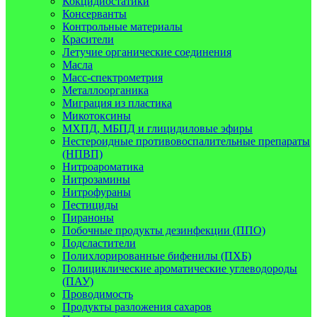
Кокцидиостатики
Консерванты
Контрольные материалы
Красители
Летучие органические соединения
Масла
Масс-спектрометрия
Металлоорганика
Миграция из пластика
Микотоксины
МХПД, МБПД и глицидиловые эфиры
Нестероидные противовоспалительные препараты
(НПВП)
Нитроароматика
Нитрозамины
Нитрофураны
Пестициды
Пираноны
Побочные продукты дезинфекции (ППО)
Подсластители
Полихлорированные бифенилы (ПХБ)
Полициклические ароматические углеводороды
(ПАУ)
Проводимость
Продукты разложения сахаров