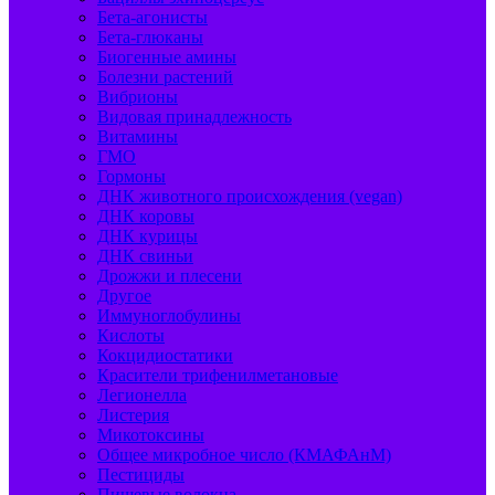
Бета-агонисты
Бета-глюканы
Биогенные амины
Болезни растений
Вибрионы
Видовая принадлежность
Витамины
ГМО
Гормоны
ДНК животного происхождения (vegan)
ДНК коровы
ДНК курицы
ДНК свиньи
Дрожжи и плесени
Другое
Иммуноглобулины
Кислоты
Кокцидиостатики
Красители трифенилметановые
Легионелла
Листерия
Микотоксины
Общее микробное число (КМАФАнМ)
Пестициды
Пищевые волокна