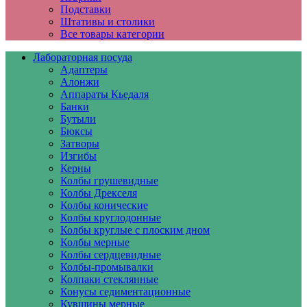
Подставки
Штативы и столики
Все товары категории
Лабораторная посуда
Адаптеры
Алонжи
Аппараты Кьедаля
Банки
Бутыли
Бюксы
Затворы
Изгибы
Керны
Колбы грушевидные
Колбы Дрекселя
Колбы конические
Колбы круглодонные
Колбы круглые с плоским дном
Колбы мерные
Колбы сердцевидные
Колбы-промывалки
Колпаки стеклянные
Конусы седиментационные
Кувшины мерные