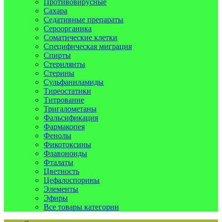
Противовирусные
Сахара
Седативные препараты
Сероорганика
Соматические клетки
Специфическая миграция
Спирты
Стерилянты
Стерины
Сульфаниламиды
Тиреостатики
Титрование
Тригалометаны
Фальсификация
Фармакопея
Фенолы
Фикотоксины
Флавоноиды
Фталаты
Цветность
Цефалоспорины
Элементы
Эфиры
Все товары категории