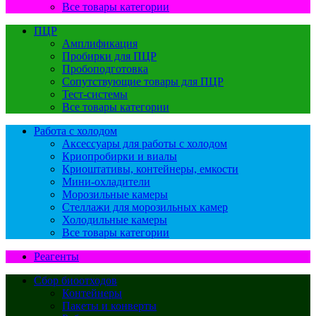
Все товары категории
ПЦР
Амплификация
Пробирки для ПЦР
Пробоподготовка
Сопутствующие товары для ПЦР
Тест-системы
Все товары категории
Работа с холодом
Аксессуары для работы с холодом
Криопробирки и виалы
Криоштативы, контейнеры, емкости
Мини-охладители
Морозильные камеры
Стеллажи для морозильных камер
Холодильные камеры
Все товары категории
Реагенты
Сбор биоотходов
Контейнеры
Пакеты и конверты