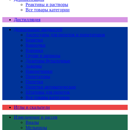
Реактивы и растворы
Все товары категории
Дистилляция
Дозирование жидкостей
Аксессуары для пипеток и пипетаторов
Бюретки
Ванночки
Воронки
Груши и шприцы
Дозаторы бутылочные
Зажимы
Наконечники
Пипетаторы
Пипетки
Пипетки автоматические
Штативы для пипеток
Все товары категории
Иглы и скальпели
Измельчение и рассев
Виалы
Мельницы