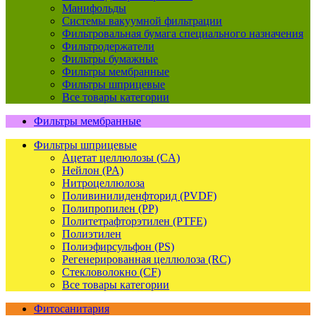
Манифольды
Системы вакуумной фильтрации
Фильтровальная бумага специального назначения
Фильтродержатели
Фильтры бумажные
Фильтры мембранные
Фильтры шприцевые
Все товары категории
Фильтры мембранные
Фильтры шприцевые
Ацетат целлюлозы (CA)
Нейлон (PA)
Нитроцеллюлоза
Поливинилиденфторид (PVDF)
Полипропилен (PP)
Политетрафторэтилен (PTFE)
Полиэтилен
Полиэфирсульфон (PS)
Регенерированная целлюлоза (RC)
Стекловолокно (CF)
Все товары категории
Фитосанитария