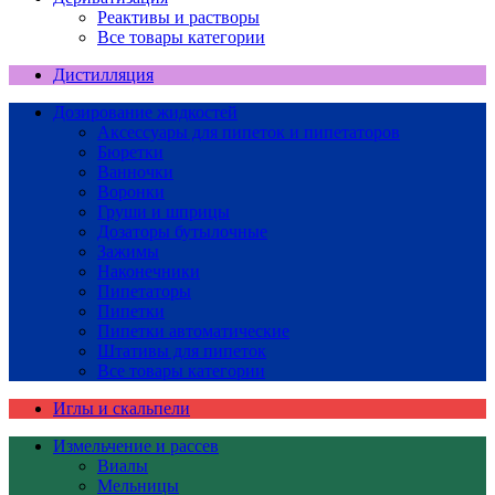
Реактивы и растворы
Все товары категории
Дистилляция
Дозирование жидкостей
Аксессуары для пипеток и пипетаторов
Бюретки
Ванночки
Воронки
Груши и шприцы
Дозаторы бутылочные
Зажимы
Наконечники
Пипетаторы
Пипетки
Пипетки автоматические
Штативы для пипеток
Все товары категории
Иглы и скальпели
Измельчение и рассев
Виалы
Мельницы