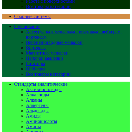
Работа с поверхностями
Все товары категории
Сборные системы
Смешивание
Аксессуары к мешалкам, ротаторам, шейкерам,
вортексам
Верхнеприводные мешалки
Вортексы
Магнитные мешалки
Палочки-мешалки
Ротаторы
Шейкеры
Все товары категории
Стандарты аналитические
Активность воды
Алкалоиды
Алканы
Аллергены
Альдегиды
Амиды
Аминокислоты
Амины
Анионы