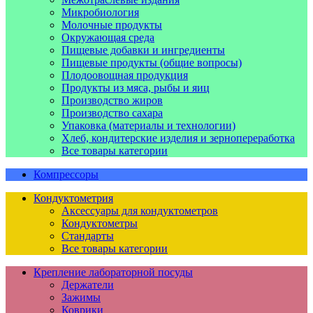
Микробиология
Молочные продукты
Окружающая среда
Пищевые добавки и ингредиенты
Пищевые продукты (общие вопросы)
Плодоовощная продукция
Продукты из мяса, рыбы и яиц
Производство жиров
Производство сахара
Упаковка (материалы и технологии)
Хлеб, кондитерские изделия и зернопереработка
Все товары категории
Компрессоры
Кондуктометрия
Аксессуары для кондуктометров
Кондуктометры
Стандарты
Все товары категории
Крепление лабораторной посуды
Держатели
Зажимы
Коврики