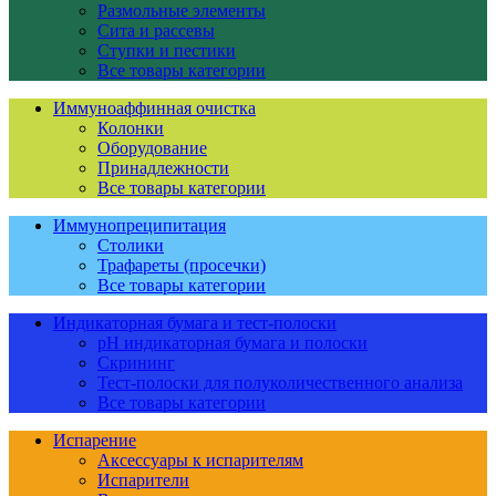
Размольные элементы
Сита и рассевы
Ступки и пестики
Все товары категории
Иммуноаффинная очистка
Колонки
Оборудование
Принадлежности
Все товары категории
Иммунопреципитация
Столики
Трафареты (просечки)
Все товары категории
Индикаторная бумага и тест-полоски
pH индикаторная бумага и полоски
Скрининг
Тест-полоски для полуколичественного анализа
Все товары категории
Испарение
Аксессуары к испарителям
Испарители