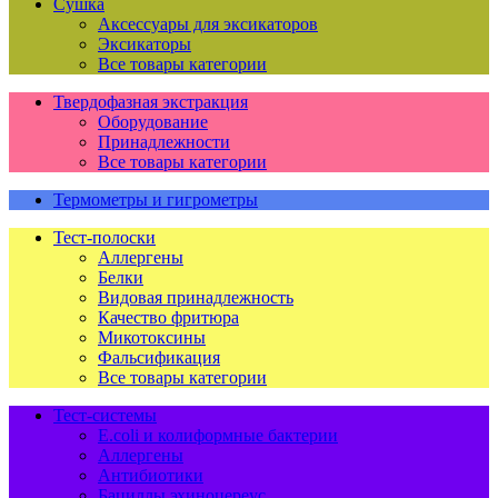
Сушка
Аксессуары для эксикаторов
Эксикаторы
Все товары категории
Твердофазная экстракция
Оборудование
Принадлежности
Все товары категории
Термометры и гигрометры
Тест-полоски
Аллергены
Белки
Видовая принадлежность
Качество фритюра
Микотоксины
Фальсификация
Все товары категории
Тест-системы
E.coli и колиформные бактерии
Аллергены
Антибиотики
Бациллы эхиноцереус