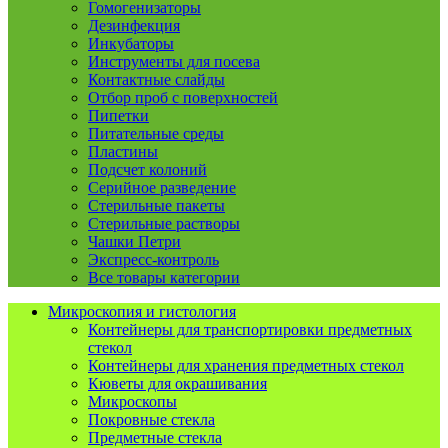
Гомогенизаторы
Дезинфекция
Инкубаторы
Инструменты для посева
Контактные слайды
Отбор проб с поверхностей
Пипетки
Питательные среды
Пластины
Подсчет колоний
Серийное разведение
Стерильные пакеты
Стерильные растворы
Чашки Петри
Экспресс-контроль
Все товары категории
Микроскопия и гистология
Контейнеры для транспортировки предметных
стекол
Контейнеры для хранения предметных стекол
Кюветы для окрашивания
Микроскопы
Покровные стекла
Предметные стекла