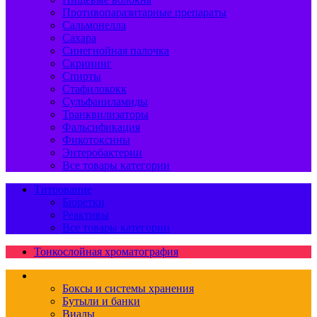
Противопаразитарные препараты
Сальмонелла
Сахара
Синегнойная палочка
Скрининг
Спирты
Стафилококк
Сульфаниламиды
Транквилизаторы
Фальсификация
Фикотоксины
Энтеробактерии
Все товары категории
Титрование
Бюретки
Реактивы
Все товары категории
Тонкослойная хроматография
Транспортировка и хранение
Боксы и системы хранения
Бутыли и банки
Виалы