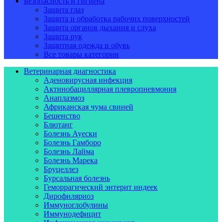
Безопасность и гигиена
Защита глаз
Защита и обработка рабочих поверхностей
Защита органов дыхания и слуха
Защита рук
Защитная одежда и обувь
Все товары категории
Ветеринарная диагностика
Аденовирусная инфекция
Актинобациллярная плевропневмония
Анаплазмоз
Африканская чума свиней
Бешенство
Блютанг
Болезнь Ауески
Болезнь Гамборо
Болезнь Лайма
Болезнь Марека
Бруцеллез
Бурсальная болезнь
Геморрагический энтерит индеек
Дирофиляриоз
Иммуноглобулины
Иммунодефицит