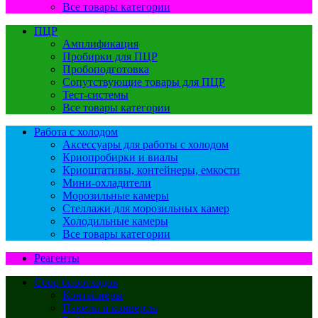
Все товары категории
ПЦР
Амплификация
Пробирки для ПЦР
Пробоподготовка
Сопутствующие товары для ПЦР
Тест-системы
Все товары категории
Работа с холодом
Аксессуары для работы с холодом
Криопробирки и виалы
Криоштативы, контейнеры, емкости
Мини-охладители
Морозильные камеры
Стеллажи для морозильных камер
Холодильные камеры
Все товары категории
Реагенты
Сбор биоотходов
Контейнеры
Пакеты и конверты