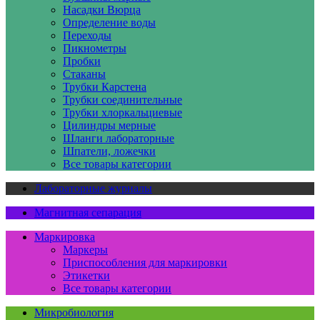
Насадки Вюрца
Определение воды
Переходы
Пикнометры
Пробки
Стаканы
Трубки Карстена
Трубки соединительные
Трубки хлоркальциевые
Цилиндры мерные
Шланги лабораторные
Шпатели, ложечки
Все товары категории
Лабораторные журналы
Магнитная сепарация
Маркировка
Маркеры
Приспособления для маркировки
Этикетки
Все товары категории
Микробиология