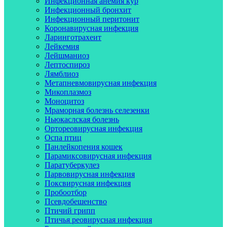
Инфекционная анемия кур
Инфекционный бронхит
Инфекционный перитонит
Коронавирусная инфекция
Ларинготрахеит
Лейкемия
Лейшманиоз
Лептоспироз
Лямблиоз
Метапневмовирусная инфекция
Микоплазмоз
Моноцитоз
Мраморная болезнь селезенки
Ньюкаслская болезнь
Ортореовирусная инфекция
Оспа птиц
Панлейкопения кошек
Парамиксовирусная инфекция
Паратуберкулез
Парвовирусная инфекция
Поксвирусная инфекция
Пробоотбор
Псевдобешенство
Птичий грипп
Птичья реовирусная инфекция