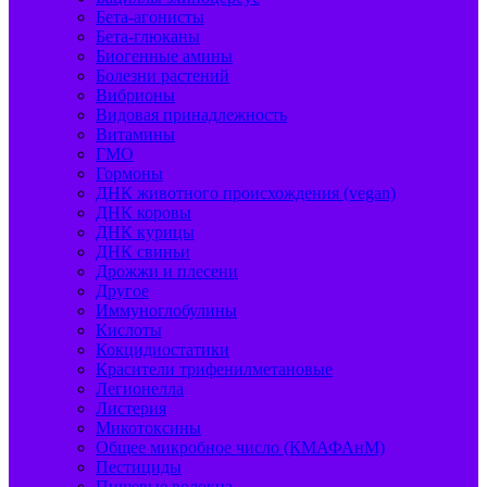
Бета-агонисты
Бета-глюканы
Биогенные амины
Болезни растений
Вибрионы
Видовая принадлежность
Витамины
ГМО
Гормоны
ДНК животного происхождения (vegan)
ДНК коровы
ДНК курицы
ДНК свиньи
Дрожжи и плесени
Другое
Иммуноглобулины
Кислоты
Кокцидиостатики
Красители трифенилметановые
Легионелла
Листерия
Микотоксины
Общее микробное число (КМАФАнМ)
Пестициды
Пищевые волокна