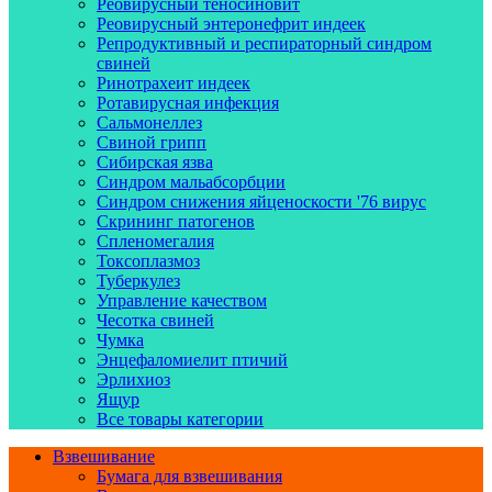
Реовирусный теносиновит
Реовирусный энтеронефрит индеек
Репродуктивный и респираторный синдром
свиней
Ринотрахеит индеек
Ротавирусная инфекция
Сальмонеллез
Свиной грипп
Сибирская язва
Синдром мальабсорбции
Синдром снижения яйценоскости '76 вирус
Скрининг патогенов
Спленомегалия
Токсоплазмоз
Туберкулез
Управление качеством
Чесотка свиней
Чумка
Энцефаломиелит птичий
Эрлихиоз
Ящур
Все товары категории
Взвешивание
Бумага для взвешивания