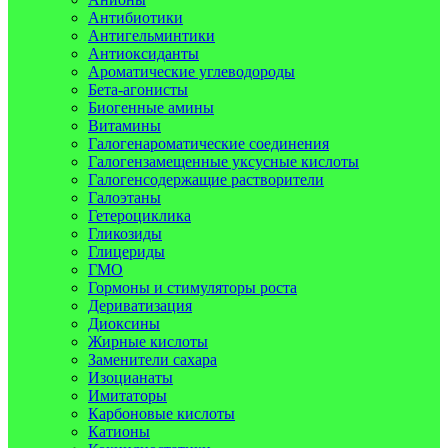
Антибиотики
Антигельминтики
Антиоксиданты
Ароматические углеводороды
Бета-агонисты
Биогенные амины
Витамины
Галогенароматические соединения
Галогензамещенные уксусные кислоты
Галогенсодержащие растворители
Галоэтаны
Гетероциклика
Гликозиды
Глицериды
ГМО
Гормоны и стимуляторы роста
Дериватизация
Диоксины
Жирные кислоты
Заменители сахара
Изоцианаты
Имитаторы
Карбоновые кислоты
Катионы