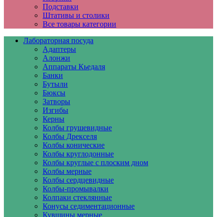
Подставки
Штативы и столики
Все товары категории
Лабораторная посуда
Адаптеры
Алонжи
Аппараты Кьедаля
Банки
Бутыли
Бюксы
Затворы
Изгибы
Керны
Колбы грушевидные
Колбы Дрекселя
Колбы конические
Колбы круглодонные
Колбы круглые с плоским дном
Колбы мерные
Колбы сердцевидные
Колбы-промывалки
Колпаки стеклянные
Конусы седиментационные
Кувшины мерные