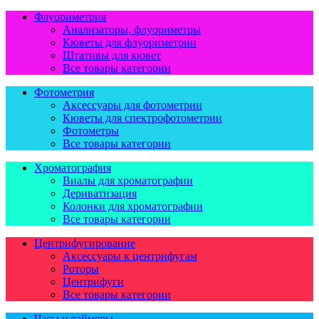
Флуориметрия
Анализаторы, флуориметры
Кюветы для флуориметрии
Штативы для кювет
Все товары категории
Фотометрия
Аксессуары для фотометрии
Кюветы для спектрофотометрии
Фотометры
Все товары категории
Хроматография
Виалы для хроматографии
Дериватизация
Колонки для хроматографии
Все товары категории
Центрифугирование
Аксессуары к центрифугам
Роторы
Центрифуги
Все товары категории
Часы и таймеры