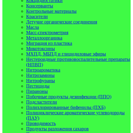
Кокцидиостатики
Консерванты
Контрольные материалы
Красители
Летучие органические соединения
Масла
Масс-спектрометрия
Металлоорганика
Миграция из пластика
Микотоксины
МХПД, МБПД и глицидиловые эфиры
Нестероидные противовоспалительные препараты
(НПВП)
Нитроароматика
Нитрозамины
Нитрофураны
Пестициды
Пираноны
Побочные продукты дезинфекции (ППО)
Подсластители
Полихлорированные бифенилы (ПХБ)
Полициклические ароматические углеводороды
(ПАУ)
Проводимость
Продукты разложения сахаров