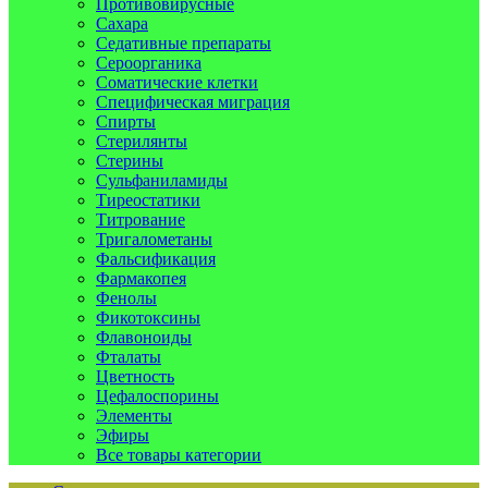
Противовирусные
Сахара
Седативные препараты
Сероорганика
Соматические клетки
Специфическая миграция
Спирты
Стерилянты
Стерины
Сульфаниламиды
Тиреостатики
Титрование
Тригалометаны
Фальсификация
Фармакопея
Фенолы
Фикотоксины
Флавоноиды
Фталаты
Цветность
Цефалоспорины
Элементы
Эфиры
Все товары категории