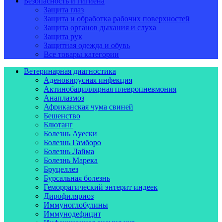
Безопасность и гигиена
Защита глаз
Защита и обработка рабочих поверхностей
Защита органов дыхания и слуха
Защита рук
Защитная одежда и обувь
Все товары категории
Ветеринарная диагностика
Аденовирусная инфекция
Актинобациллярная плевропневмония
Анаплазмоз
Африканская чума свиней
Бешенство
Блютанг
Болезнь Ауески
Болезнь Гамборо
Болезнь Лайма
Болезнь Марека
Бруцеллез
Бурсальная болезнь
Геморрагический энтерит индеек
Дирофиляриоз
Иммуноглобулины
Иммунодефицит