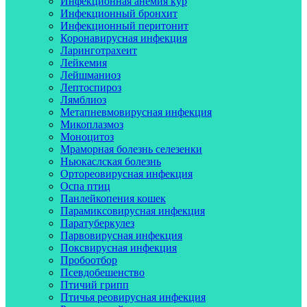
Инфекционная анемия кур
Инфекционный бронхит
Инфекционный перитонит
Коронавирусная инфекция
Ларинготрахеит
Лейкемия
Лейшманиоз
Лептоспироз
Лямблиоз
Метапневмовирусная инфекция
Микоплазмоз
Моноцитоз
Мраморная болезнь селезенки
Ньюкаслская болезнь
Ортореовирусная инфекция
Оспа птиц
Панлейкопения кошек
Парамиксовирусная инфекция
Паратуберкулез
Парвовирусная инфекция
Поксвирусная инфекция
Пробоотбор
Псевдобешенство
Птичий грипп
Птичья реовирусная инфекция