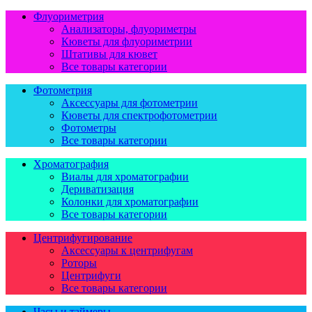
Флуориметрия
Анализаторы, флуориметры
Кюветы для флуориметрии
Штативы для кювет
Все товары категории
Фотометрия
Аксессуары для фотометрии
Кюветы для спектрофотометрии
Фотометры
Все товары категории
Хроматография
Виалы для хроматографии
Дериватизация
Колонки для хроматографии
Все товары категории
Центрифугирование
Аксессуары к центрифугам
Роторы
Центрифуги
Все товары категории
Часы и таймеры