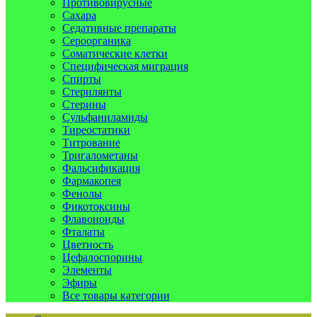
Противовирусные
Сахара
Седативные препараты
Сероорганика
Соматические клетки
Специфическая миграция
Спирты
Стерилянты
Стерины
Сульфаниламиды
Тиреостатики
Титрование
Тригалометаны
Фальсификация
Фармакопея
Фенолы
Фикотоксины
Флавоноиды
Фталаты
Цветность
Цефалоспорины
Элементы
Эфиры
Все товары категории