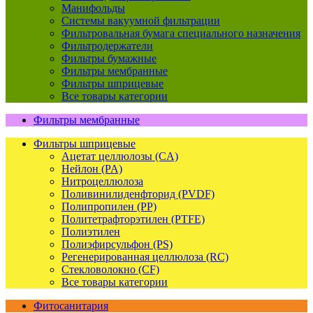
Манифольды
Системы вакуумной фильтрации
Фильтровальная бумага специального назначения
Фильтродержатели
Фильтры бумажные
Фильтры мембранные
Фильтры шприцевые
Все товары категории
Фильтры мембранные
Фильтры шприцевые
Ацетат целлюлозы (CA)
Нейлон (PA)
Нитроцеллюлоза
Поливинилиденфторид (PVDF)
Полипропилен (PP)
Политетрафторэтилен (PTFE)
Полиэтилен
Полиэфирсульфон (PS)
Регенерированная целлюлоза (RC)
Стекловолокно (CF)
Все товары категории
Фитосанитария