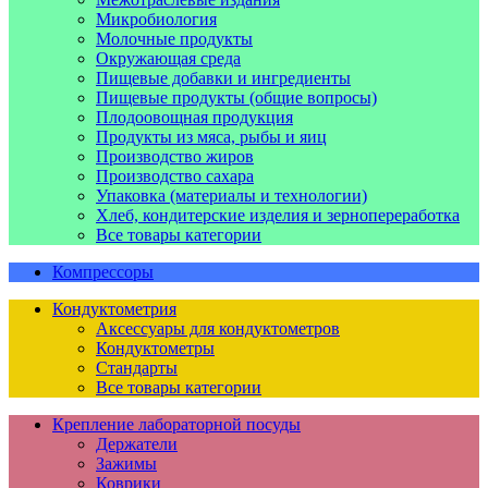
Микробиология
Молочные продукты
Окружающая среда
Пищевые добавки и ингредиенты
Пищевые продукты (общие вопросы)
Плодоовощная продукция
Продукты из мяса, рыбы и яиц
Производство жиров
Производство сахара
Упаковка (материалы и технологии)
Хлеб, кондитерские изделия и зернопереработка
Все товары категории
Компрессоры
Кондуктометрия
Аксессуары для кондуктометров
Кондуктометры
Стандарты
Все товары категории
Крепление лабораторной посуды
Держатели
Зажимы
Коврики