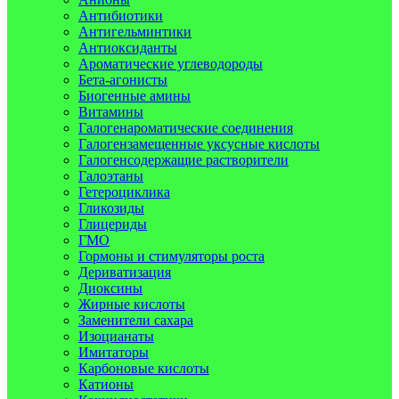
Антибиотики
Антигельминтики
Антиоксиданты
Ароматические углеводороды
Бета-агонисты
Биогенные амины
Витамины
Галогенароматические соединения
Галогензамещенные уксусные кислоты
Галогенсодержащие растворители
Галоэтаны
Гетероциклика
Гликозиды
Глицериды
ГМО
Гормоны и стимуляторы роста
Дериватизация
Диоксины
Жирные кислоты
Заменители сахара
Изоцианаты
Имитаторы
Карбоновые кислоты
Катионы