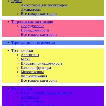
Сушка
Аксессуары для эксикаторов
Эксикаторы
Все товары категории
Твердофазная экстракция
Оборудование
Принадлежности
Все товары категории
Термометры и гигрометры
Тест-полоски
Аллергены
Белки
Видовая принадлежность
Качество фритюра
Микотоксины
Фальсификация
Все товары категории
Тест-системы
E.coli и колиформные бактерии
Аллергены
Антибиотики
Бациллы эхиноцереус