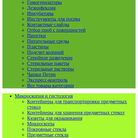
Гомогенизаторы
Дезинфекция
Инкубаторы
Инструменты для посева
Контактные слайды
Отбор проб с поверхностей
Пипетки
Питательные среды
Пластины
Подсчет колоний
Серийное разведение
Стерильные пакеты
Стерильные растворы
Чашки Петри
Экспресс-контроль
Все товары категории
Микроскопия и гистология
Контейнеры для транспортировки предметных
стекол
Контейнеры для хранения предметных стекол
Кюветы для окрашивания
Микроскопы
Покровные стекла
Предметные стекла