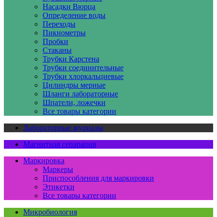
Насадки Вюрца
Определение воды
Переходы
Пикнометры
Пробки
Стаканы
Трубки Карстена
Трубки соединительные
Трубки хлоркальциевые
Цилиндры мерные
Шланги лабораторные
Шпатели, ложечки
Все товары категории
Лабораторные журналы
Магнитная сепарация
Маркировка
Маркеры
Приспособления для маркировки
Этикетки
Все товары категории
Микробиология