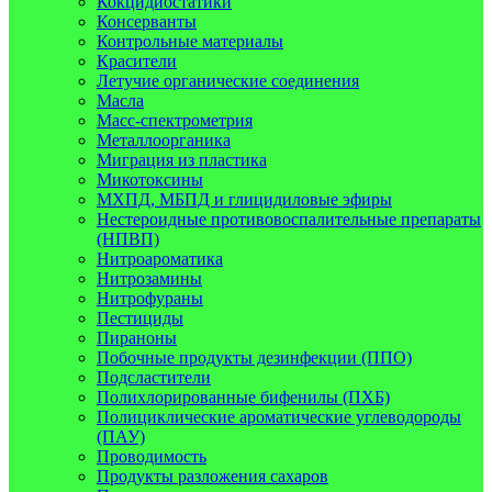
Кокцидиостатики
Консерванты
Контрольные материалы
Красители
Летучие органические соединения
Масла
Масс-спектрометрия
Металлоорганика
Миграция из пластика
Микотоксины
МХПД, МБПД и глицидиловые эфиры
Нестероидные противовоспалительные препараты
(НПВП)
Нитроароматика
Нитрозамины
Нитрофураны
Пестициды
Пираноны
Побочные продукты дезинфекции (ППО)
Подсластители
Полихлорированные бифенилы (ПХБ)
Полициклические ароматические углеводороды
(ПАУ)
Проводимость
Продукты разложения сахаров