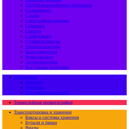
Противопаразитарные препараты
Сальмонелла
Сахара
Синегнойная палочка
Скрининг
Спирты
Стафилококк
Сульфаниламиды
Транквилизаторы
Фальсификация
Фикотоксины
Энтеробактерии
Все товары категории
Титрование
Бюретки
Реактивы
Все товары категории
Тонкослойная хроматография
Транспортировка и хранение
Боксы и системы хранения
Бутыли и банки
Виалы