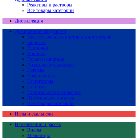
Реактивы и растворы
Все товары категории
Дистилляция
Дозирование жидкостей
Аксессуары для пипеток и пипетаторов
Бюретки
Ванночки
Воронки
Груши и шприцы
Дозаторы бутылочные
Зажимы
Наконечники
Пипетаторы
Пипетки
Пипетки автоматические
Штативы для пипеток
Все товары категории
Иглы и скальпели
Измельчение и рассев
Виалы
Мельницы