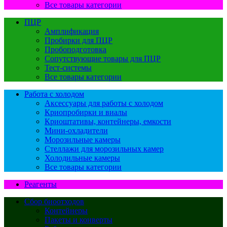
Все товары категории
ПЦР
Амплификация
Пробирки для ПЦР
Пробоподготовка
Сопутствующие товары для ПЦР
Тест-системы
Все товары категории
Работа с холодом
Аксессуары для работы с холодом
Криопробирки и виалы
Криоштативы, контейнеры, емкости
Мини-охладители
Морозильные камеры
Стеллажи для морозильных камер
Холодильные камеры
Все товары категории
Реагенты
Сбор биоотходов
Контейнеры
Пакеты и конверты