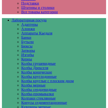
Подставки
Штативы и столики
Все товары категории
Лабораторная посуда
Адаптеры
Алонжи
Аппараты Кьедаля
Банки
Бутыли
Бюксы
Затворы
Изгибы
Керны
Колбы грушевидные
Колбы Дрекселя
Колбы конические
Колбы круглодонные
Колбы круглые с плоским дном
Колбы мерные
Колбы сердцевидные
Колбы-промывалки
Колпаки стеклянные
Конусы седиментационные
Кувшины мерные