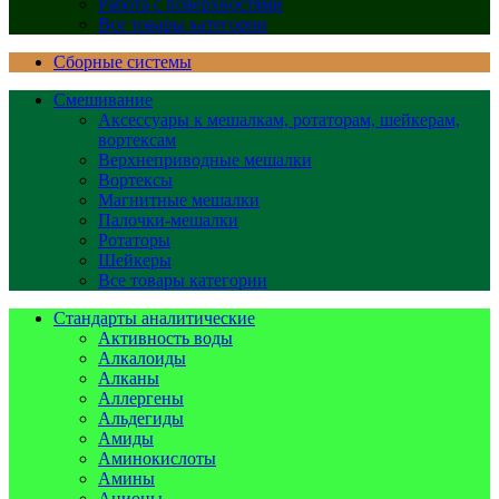
Работа с поверхностями
Все товары категории
Сборные системы
Смешивание
Аксессуары к мешалкам, ротаторам, шейкерам,
вортексам
Верхнеприводные мешалки
Вортексы
Магнитные мешалки
Палочки-мешалки
Ротаторы
Шейкеры
Все товары категории
Стандарты аналитические
Активность воды
Алкалоиды
Алканы
Аллергены
Альдегиды
Амиды
Аминокислоты
Амины
Анионы