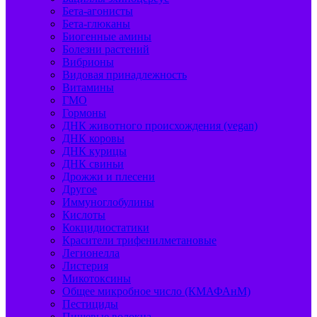
Бета-агонисты
Бета-глюканы
Биогенные амины
Болезни растений
Вибрионы
Видовая принадлежность
Витамины
ГМО
Гормоны
ДНК животного происхождения (vegan)
ДНК коровы
ДНК курицы
ДНК свиньи
Дрожжи и плесени
Другое
Иммуноглобулины
Кислоты
Кокцидиостатики
Красители трифенилметановые
Легионелла
Листерия
Микотоксины
Общее микробное число (КМАФАнМ)
Пестициды
Пищевые волокна