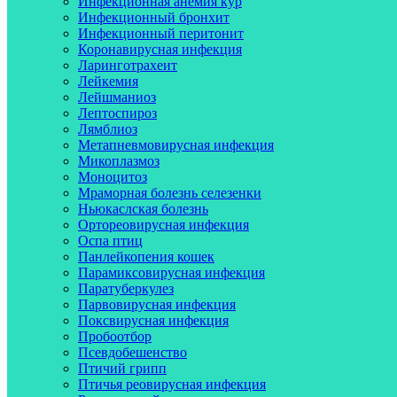
Инфекционная анемия кур
Инфекционный бронхит
Инфекционный перитонит
Коронавирусная инфекция
Ларинготрахеит
Лейкемия
Лейшманиоз
Лептоспироз
Лямблиоз
Метапневмовирусная инфекция
Микоплазмоз
Моноцитоз
Мраморная болезнь селезенки
Ньюкаслская болезнь
Ортореовирусная инфекция
Оспа птиц
Панлейкопения кошек
Парамиксовирусная инфекция
Паратуберкулез
Парвовирусная инфекция
Поксвирусная инфекция
Пробоотбор
Псевдобешенство
Птичий грипп
Птичья реовирусная инфекция