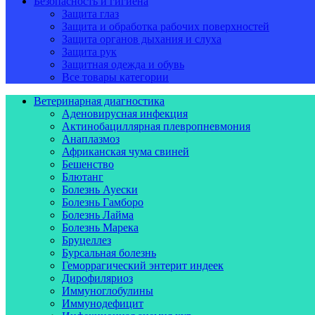
Безопасность и гигиена
Защита глаз
Защита и обработка рабочих поверхностей
Защита органов дыхания и слуха
Защита рук
Защитная одежда и обувь
Все товары категории
Ветеринарная диагностика
Аденовирусная инфекция
Актинобациллярная плевропневмония
Анаплазмоз
Африканская чума свиней
Бешенство
Блютанг
Болезнь Ауески
Болезнь Гамборо
Болезнь Лайма
Болезнь Марека
Бруцеллез
Бурсальная болезнь
Геморрагический энтерит индеек
Дирофиляриоз
Иммуноглобулины
Иммунодефицит