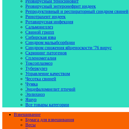
Реовирусный теносиновит
Реовирусный энтеронефрит индеек
Репродуктивный и респираторный синдром свиней
Ринотрахеит индеек
Ротавирусная инфекция
Сальмонеллез
Свиной грипп
Сибирская язва
Синдром мальабсорбции
Синдром снижения яйценоскости '76 вирус
Скрининг патогенов
Спленомегалия
Токсоплазмоз
Туберкулез
Управление качеством
Чесотка свиней
Чумка
Энцефаломиелит птичий
Эрлихиоз
Ящур
Все товары категории
Взвешивание
Бумага для взвешивания
Весы