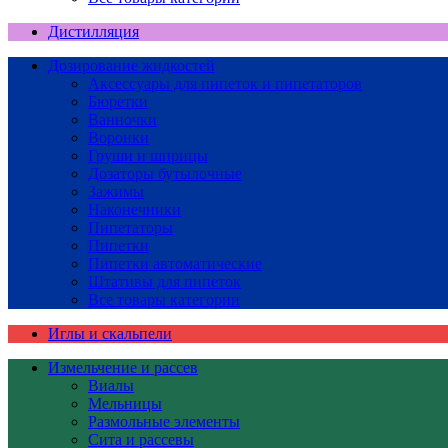
Дистилляция
Дозирование жидкостей
Аксессуары для пипеток и пипетаторов
Бюретки
Ванночки
Воронки
Груши и шприцы
Дозаторы бутылочные
Зажимы
Наконечники
Пипетаторы
Пипетки
Пипетки автоматические
Штативы для пипеток
Все товары категории
Иглы и скальпели
Измельчение и рассев
Виалы
Мельницы
Размольные элементы
Сита и рассевы