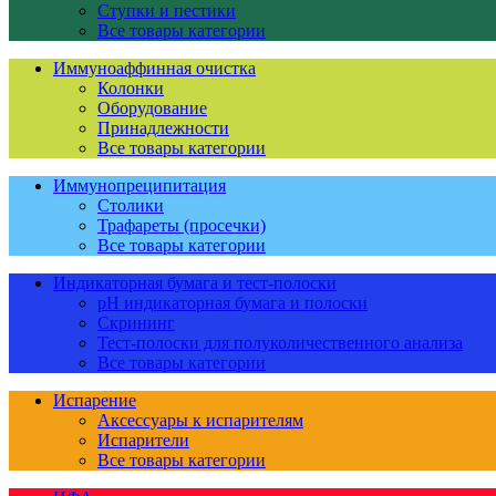
Ступки и пестики
Все товары категории
Иммуноаффинная очистка
Колонки
Оборудование
Принадлежности
Все товары категории
Иммунопреципитация
Столики
Трафареты (просечки)
Все товары категории
Индикаторная бумага и тест-полоски
pH индикаторная бумага и полоски
Скрининг
Тест-полоски для полуколичественного анализа
Все товары категории
Испарение
Аксессуары к испарителям
Испарители
Все товары категории