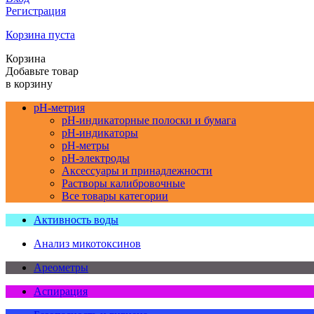
Регистрация
Корзина пуста
Корзина
Добавьте товар
в корзину
pH-метрия
pH-индикаторные полоски и бумага
pH-индикаторы
pH-метры
pH-электроды
Аксессуары и принадлежности
Растворы калибровочные
Все товары категории
Активность воды
Анализ микотоксинов
Ареометры
Аспирация