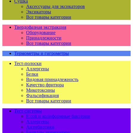
Сушка
Аксессуары для эксикаторов
Эксикаторы
Все товары категории
Твердофазная экстракция
Оборудование
Принадлежности
Все товары категории
Термометры и гигрометры
Тест-полоски
Аллергены
Белки
Видовая принадлежность
Качество фритюра
Микотоксины
Фальсификация
Все товары категории
Тест-системы
E.coli и колиформные бактерии
Аллергены
Антибиотики
Бациллы эхиноцереус