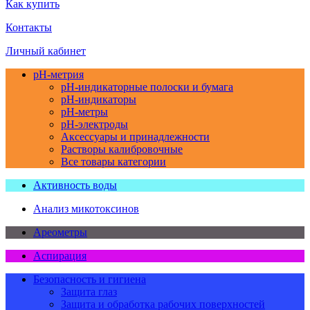
Как купить
Контакты
Личный кабинет
pH-метрия
pH-индикаторные полоски и бумага
pH-индикаторы
pH-метры
pH-электроды
Аксессуары и принадлежности
Растворы калибровочные
Все товары категории
Активность воды
Анализ микотоксинов
Ареометры
Аспирация
Безопасность и гигиена
Защита глаз
Защита и обработка рабочих поверхностей