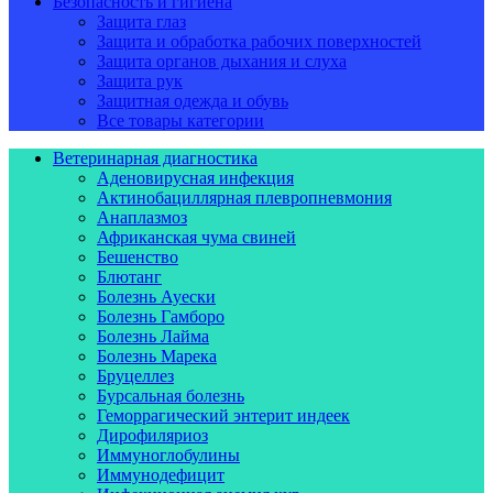
Безопасность и гигиена
Защита глаз
Защита и обработка рабочих поверхностей
Защита органов дыхания и слуха
Защита рук
Защитная одежда и обувь
Все товары категории
Ветеринарная диагностика
Аденовирусная инфекция
Актинобациллярная плевропневмония
Анаплазмоз
Африканская чума свиней
Бешенство
Блютанг
Болезнь Ауески
Болезнь Гамборо
Болезнь Лайма
Болезнь Марека
Бруцеллез
Бурсальная болезнь
Геморрагический энтерит индеек
Дирофиляриоз
Иммуноглобулины
Иммунодефицит