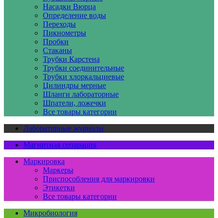
Насадки Вюрца
Определение воды
Переходы
Пикнометры
Пробки
Стаканы
Трубки Карстена
Трубки соединительные
Трубки хлоркальциевые
Цилиндры мерные
Шланги лабораторные
Шпатели, ложечки
Все товары категории
Лабораторные журналы
Магнитная сепарация
Маркировка
Маркеры
Приспособления для маркировки
Этикетки
Все товары категории
Микробиология