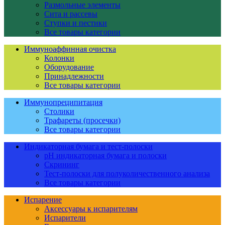
Размольные элементы
Сита и рассевы
Ступки и пестики
Все товары категории
Иммуноаффинная очистка
Колонки
Оборудование
Принадлежности
Все товары категории
Иммунопреципитация
Столики
Трафареты (просечки)
Все товары категории
Индикаторная бумага и тест-полоски
pH индикаторная бумага и полоски
Скрининг
Тест-полоски для полуколичественного анализа
Все товары категории
Испарение
Аксессуары к испарителям
Испарители