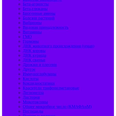
Бета-агонисты
Бета-глюканы
Биогенные амины
Болезни растений
Вибрионы
Видовая принадлежность
Витамины
ГМО
Гормоны
ДНК животного происхождения (vegan)
ДНК коровы
ДНК курицы
ДНК свиньи
Дрожжи и плесени
Другое
Иммуноглобулины
Кислоты
Кокцидиостатики
Красители трифенилметановые
Легионелла
Листерия
Микотоксины
Общее микробное число (КМАФАнМ)
Пестициды
Пищевые волокна