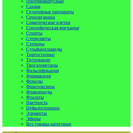
Противовирусные
Сахара
Седативные препараты
Сероорганика
Соматические клетки
Специфическая миграция
Спирты
Стерилянты
Стерины
Сульфаниламиды
Тиреостатики
Титрование
Тригалометаны
Фальсификация
Фармакопея
Фенолы
Фикотоксины
Флавоноиды
Фталаты
Цветность
Цефалоспорины
Элементы
Эфиры
Все товары категории