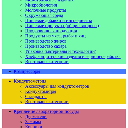
Микробиология
Молочные продукты
Окружающая среда
Пищевые добавки и ингредиенты
Пищевые продукты (общие вопросы)
Плодоовощная продукция
Продукты из мяса, рыбы и яиц
Производство жиров
Производство сахара
Упаковка (материалы и технологии)
Хлеб, кондитерские изделия и зернопереработка
Все товары категории
Компрессоры
Кондуктометрия
Аксессуары для кондуктометров
Кондуктометры
Стандарты
Все товары категории
Крепление лабораторной посуды
Держатели
Зажимы
Коврики