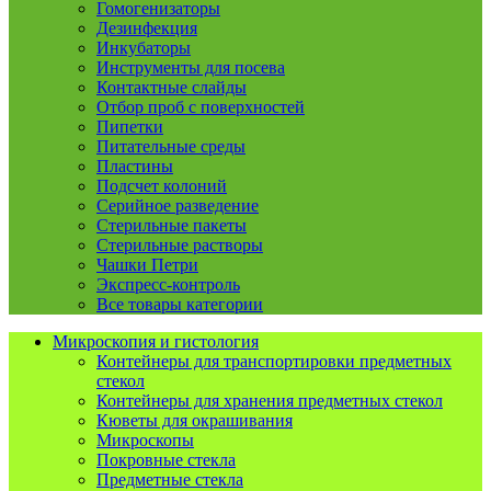
Гомогенизаторы
Дезинфекция
Инкубаторы
Инструменты для посева
Контактные слайды
Отбор проб с поверхностей
Пипетки
Питательные среды
Пластины
Подсчет колоний
Серийное разведение
Стерильные пакеты
Стерильные растворы
Чашки Петри
Экспресс-контроль
Все товары категории
Микроскопия и гистология
Контейнеры для транспортировки предметных
стекол
Контейнеры для хранения предметных стекол
Кюветы для окрашивания
Микроскопы
Покровные стекла
Предметные стекла