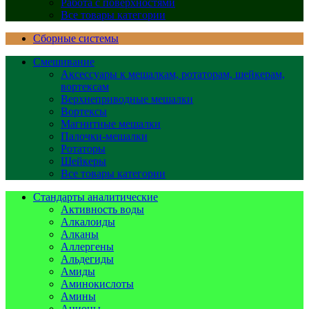
Работа с поверхностями
Все товары категории
Сборные системы
Смешивание
Аксессуары к мешалкам, ротаторам, шейкерам,
вортексам
Верхнеприводные мешалки
Вортексы
Магнитные мешалки
Палочки-мешалки
Ротаторы
Шейкеры
Все товары категории
Стандарты аналитические
Активность воды
Алкалоиды
Алканы
Аллергены
Альдегиды
Амиды
Аминокислоты
Амины
Анионы