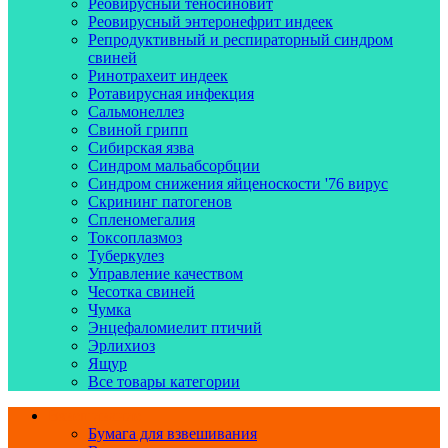
Реовирусный теносиновит
Реовирусный энтеронефрит индеек
Репродуктивный и респираторный синдром
свиней
Ринотрахеит индеек
Ротавирусная инфекция
Сальмонеллез
Свиной грипп
Сибирская язва
Синдром мальабсорбции
Синдром снижения яйценоскости '76 вирус
Скрининг патогенов
Спленомегалия
Токсоплазмоз
Туберкулез
Управление качеством
Чесотка свиней
Чумка
Энцефаломиелит птичий
Эрлихиоз
Ящур
Все товары категории
Взвешивание
Бумага для взвешивания