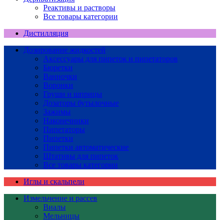
Реактивы и растворы
Все товары категории
Дистилляция
Дозирование жидкостей
Аксессуары для пипеток и пипетаторов
Бюретки
Ванночки
Воронки
Груши и шприцы
Дозаторы бутылочные
Зажимы
Наконечники
Пипетаторы
Пипетки
Пипетки автоматические
Штативы для пипеток
Все товары категории
Иглы и скальпели
Измельчение и рассев
Виалы
Мельницы