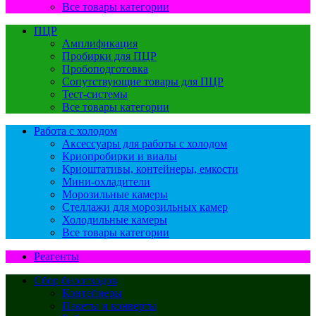
Все товары категории
ПЦР
Амплификация
Пробирки для ПЦР
Пробоподготовка
Сопутствующие товары для ПЦР
Тест-системы
Все товары категории
Работа с холодом
Аксессуары для работы с холодом
Криопробирки и виалы
Криоштативы, контейнеры, емкости
Мини-охладители
Морозильные камеры
Стеллажи для морозильных камер
Холодильные камеры
Все товары категории
Реагенты
Сбор биоотходов
Контейнеры
Пакеты и конверты