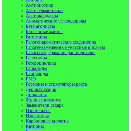
Антибиотики
Антигельминтики
Антиоксиданты
Ароматические углеводороды
Бета-агонисты
Биогенные амины
Витамины
Галогенароматические соединения
Галогензамещенные уксусные кислоты
Галогенсодержащие растворители
Галоэтаны
Гетероциклика
Гликозиды
Глицериды
ГМО
Гормоны и стимуляторы роста
Дериватизация
Диоксины
Жирные кислоты
Заменители сахара
Изоцианаты
Имитаторы
Карбоновые кислоты
Катионы