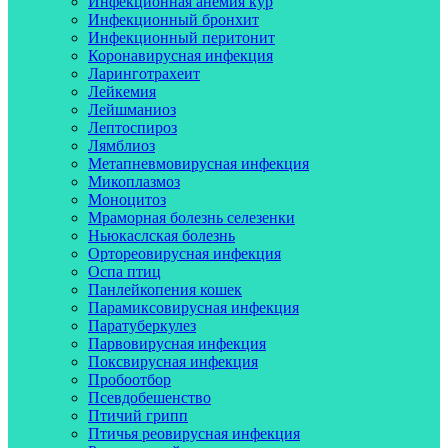
Инфекционная анемия кур
Инфекционный бронхит
Инфекционный перитонит
Коронавирусная инфекция
Ларинготрахеит
Лейкемия
Лейшманиоз
Лептоспироз
Лямблиоз
Метапневмовирусная инфекция
Микоплазмоз
Моноцитоз
Мраморная болезнь селезенки
Ньюкаслская болезнь
Ортореовирусная инфекция
Оспа птиц
Панлейкопения кошек
Парамиксовирусная инфекция
Паратуберкулез
Парвовирусная инфекция
Поксвирусная инфекция
Пробоотбор
Псевдобешенство
Птичий грипп
Птичья реовирусная инфекция