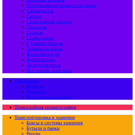
Противопаразитарные препараты
Сальмонелла
Сахара
Синегнойная палочка
Скрининг
Спирты
Стафилококк
Сульфаниламиды
Транквилизаторы
Фальсификация
Фикотоксины
Энтеробактерии
Все товары категории
Титрование
Бюретки
Реактивы
Все товары категории
Тонкослойная хроматография
Транспортировка и хранение
Боксы и системы хранения
Бутыли и банки
Виалы