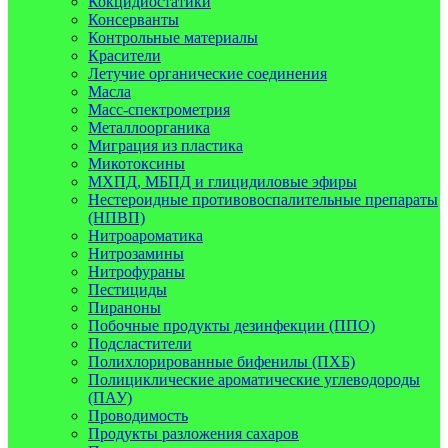
Кокцидиостатики
Консерванты
Контрольные материалы
Красители
Летучие органические соединения
Масла
Масс-спектрометрия
Металлоорганика
Миграция из пластика
Микотоксины
МХПД, МБПД и глицидиловые эфиры
Нестероидные противовоспалительные препараты
(НПВП)
Нитроароматика
Нитрозамины
Нитрофураны
Пестициды
Пираноны
Побочные продукты дезинфекции (ППО)
Подсластители
Полихлорированные бифенилы (ПХБ)
Полициклические ароматические углеводороды
(ПАУ)
Проводимость
Продукты разложения сахаров