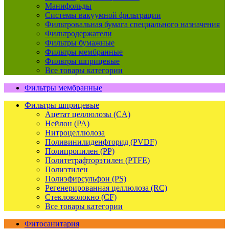
Манифольды
Системы вакуумной фильтрации
Фильтровальная бумага специального назначения
Фильтродержатели
Фильтры бумажные
Фильтры мембранные
Фильтры шприцевые
Все товары категории
Фильтры мембранные
Фильтры шприцевые
Ацетат целлюлозы (CA)
Нейлон (PA)
Нитроцеллюлоза
Поливинилиденфторид (PVDF)
Полипропилен (PP)
Политетрафторэтилен (PTFE)
Полиэтилен
Полиэфирсульфон (PS)
Регенерированная целлюлоза (RC)
Стекловолокно (CF)
Все товары категории
Фитосанитария