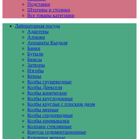
Подставки
Штативы и столики
Все товары категории
Лабораторная посуда
Адаптеры
Алонжи
Аппараты Кьедаля
Банки
Бутыли
Бюксы
Затворы
Изгибы
Керны
Колбы грушевидные
Колбы Дрекселя
Колбы конические
Колбы круглодонные
Колбы круглые с плоским дном
Колбы мерные
Колбы сердцевидные
Колбы-промывалки
Колпаки стеклянные
Конусы седиментационные
Кувшины мерные