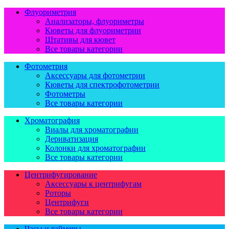
Флуориметрия
Анализаторы, флуориметры
Кюветы для флуориметрии
Штативы для кювет
Все товары категории
Фотометрия
Аксессуары для фотометрии
Кюветы для спектрофотометрии
Фотометры
Все товары категории
Хроматография
Виалы для хроматографии
Дериватизация
Колонки для хроматографии
Все товары категории
Центрифугирование
Аксессуары к центрифугам
Роторы
Центрифуги
Все товары категории
Часы и таймеры