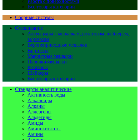
Работа с поверхностями
Все товары категории
Сборные системы
Смешивание
Аксессуары к мешалкам, ротаторам, шейкерам,
вортексам
Верхнеприводные мешалки
Вортексы
Магнитные мешалки
Палочки-мешалки
Ротаторы
Шейкеры
Все товары категории
Стандарты аналитические
Активность воды
Алкалоиды
Алканы
Аллергены
Альдегиды
Амиды
Аминокислоты
Амины
Анионы