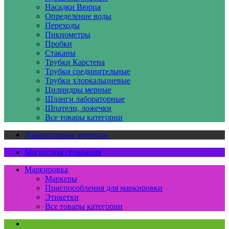
Насадки Вюрца
Определение воды
Переходы
Пикнометры
Пробки
Стаканы
Трубки Карстена
Трубки соединительные
Трубки хлоркальциевые
Цилиндры мерные
Шланги лабораторные
Шпатели, ложечки
Все товары категории
Лабораторные журналы
Магнитная сепарация
Маркировка
Маркеры
Приспособления для маркировки
Этикетки
Все товары категории
Микробиология