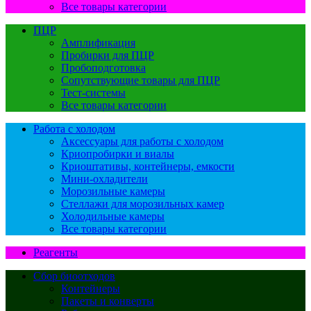
Все товары категории
ПЦР
Амплификация
Пробирки для ПЦР
Пробоподготовка
Сопутствующие товары для ПЦР
Тест-системы
Все товары категории
Работа с холодом
Аксессуары для работы с холодом
Криопробирки и виалы
Криоштативы, контейнеры, емкости
Мини-охладители
Морозильные камеры
Стеллажи для морозильных камер
Холодильные камеры
Все товары категории
Реагенты
Сбор биоотходов
Контейнеры
Пакеты и конверты