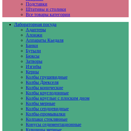
Подставки
Штативы и столики
Все товары категории
Лабораторная посуда
Адаптеры
Алонжи
Аппараты Кьедаля
Банки
Бутыли
Бюксы
Затворы
Изгибы
Керны
Колбы грушевидные
Колбы Дрекселя
Колбы конические
Колбы круглодонные
Колбы круглые с плоским дном
Колбы мерные
Колбы сердцевидные
Колбы-промывалки
Колпаки стеклянные
Конусы седиментационные
Кувшины мерные