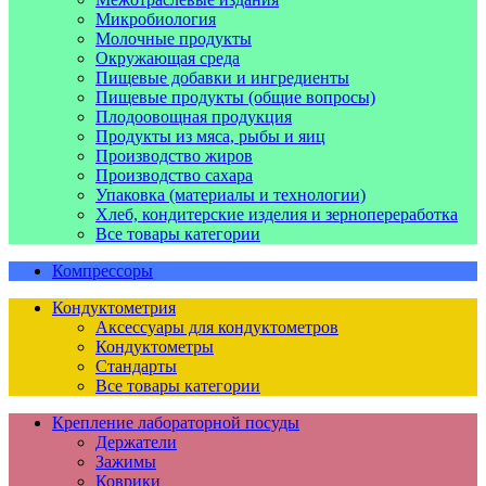
Микробиология
Молочные продукты
Окружающая среда
Пищевые добавки и ингредиенты
Пищевые продукты (общие вопросы)
Плодоовощная продукция
Продукты из мяса, рыбы и яиц
Производство жиров
Производство сахара
Упаковка (материалы и технологии)
Хлеб, кондитерские изделия и зернопереработка
Все товары категории
Компрессоры
Кондуктометрия
Аксессуары для кондуктометров
Кондуктометры
Стандарты
Все товары категории
Крепление лабораторной посуды
Держатели
Зажимы
Коврики