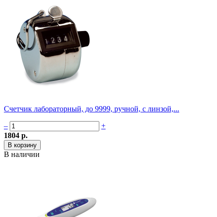
Счетчик лабораторный, до 9999, ручной, с линзой,...
–
+
1804 р.
В наличии