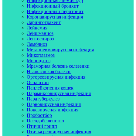
Инфекционная анемия кур
Инфекционный бронхит
Инфекционный перитонит
Коронавирусная инфекция
Ларинготрахеит
Лейкемия
Лейшманиоз
Лептоспироз
Лямблиоз
Метапневмовирусная инфекция
Микоплазмоз
Моноцитоз
Мраморная болезнь селезенки
Ньюкаслская болезнь
Ортореовирусная инфекция
Оспа птиц
Панлейкопения кошек
Парамиксовирусная инфекция
Паратуберкулез
Парвовирусная инфекция
Поксвирусная инфекция
Пробоотбор
Псевдобешенство
Птичий грипп
Птичья реовирусная инфекция