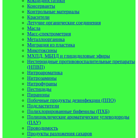
Кокцидиостатики
Консерванты
Контрольные материалы
Красители
Летучие органические соединения
Масла
Масс-спектрометрия
Металлоорганика
Миграция из пластика
Микотоксины
МХПД, МБПД и глицидиловые эфиры
Нестероидные противовоспалительные препараты
(НПВП)
Нитроароматика
Нитрозамины
Нитрофураны
Пестициды
Пираноны
Побочные продукты дезинфекции (ППО)
Подсластители
Полихлорированные бифенилы (ПХБ)
Полициклические ароматические углеводороды
(ПАУ)
Проводимость
Продукты разложения сахаров