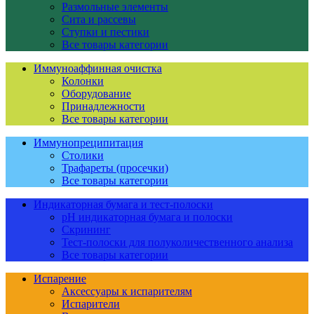
Размольные элементы
Сита и рассевы
Ступки и пестики
Все товары категории
Иммуноаффинная очистка
Колонки
Оборудование
Принадлежности
Все товары категории
Иммунопреципитация
Столики
Трафареты (просечки)
Все товары категории
Индикаторная бумага и тест-полоски
pH индикаторная бумага и полоски
Скрининг
Тест-полоски для полуколичественного анализа
Все товары категории
Испарение
Аксессуары к испарителям
Испарители