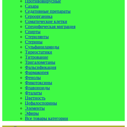
Противовирусные
Сахара
Седативные препараты
Сероорганика
Соматические клетки
Специфическая миграция
Спирты
Стерилянты
Стерины
Сульфаниламиды
Тиреостатики
Титрование
Тригалометаны
Фальсификация
Фармакопея
Фенолы
Фикотоксины
Флавоноиды
Фталаты
Цветность
Цефалоспорины
Элементы
Эфиры
Все товары категории