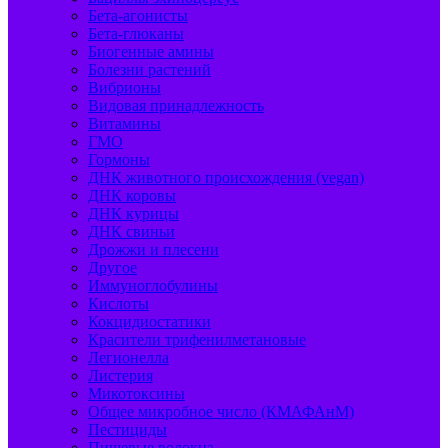
Бета-агонисты
Бета-глюканы
Биогенные амины
Болезни растений
Вибрионы
Видовая принадлежность
Витамины
ГМО
Гормоны
ДНК животного происхождения (vegan)
ДНК коровы
ДНК курицы
ДНК свиньи
Дрожжи и плесени
Другое
Иммуноглобулины
Кислоты
Кокцидиостатики
Красители трифенилметановые
Легионелла
Листерия
Микотоксины
Общее микробное число (КМАФАнМ)
Пестициды
Пищевые волокна