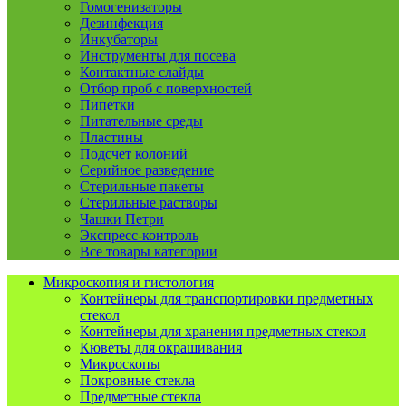
Гомогенизаторы
Дезинфекция
Инкубаторы
Инструменты для посева
Контактные слайды
Отбор проб с поверхностей
Пипетки
Питательные среды
Пластины
Подсчет колоний
Серийное разведение
Стерильные пакеты
Стерильные растворы
Чашки Петри
Экспресс-контроль
Все товары категории
Микроскопия и гистология
Контейнеры для транспортировки предметных
стекол
Контейнеры для хранения предметных стекол
Кюветы для окрашивания
Микроскопы
Покровные стекла
Предметные стекла