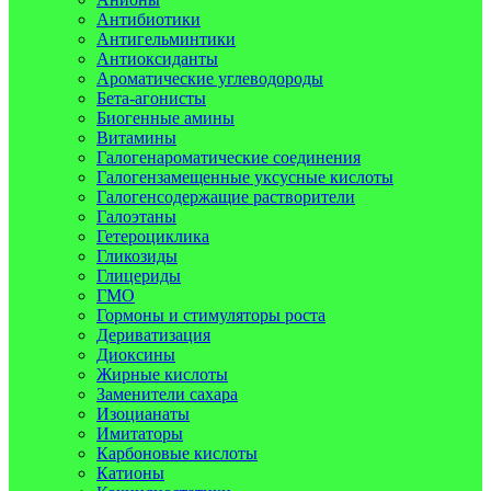
Антибиотики
Антигельминтики
Антиоксиданты
Ароматические углеводороды
Бета-агонисты
Биогенные амины
Витамины
Галогенароматические соединения
Галогензамещенные уксусные кислоты
Галогенсодержащие растворители
Галоэтаны
Гетероциклика
Гликозиды
Глицериды
ГМО
Гормоны и стимуляторы роста
Дериватизация
Диоксины
Жирные кислоты
Заменители сахара
Изоцианаты
Имитаторы
Карбоновые кислоты
Катионы