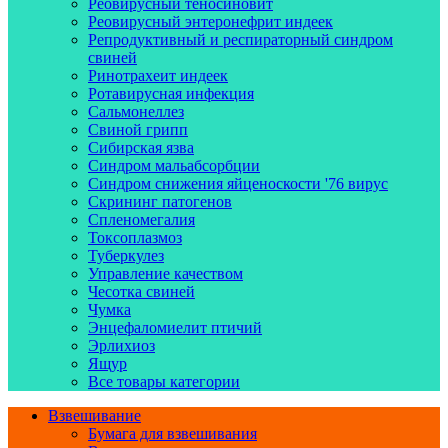
Реовирусный теносиновит
Реовирусный энтеронефрит индеек
Репродуктивный и респираторный синдром
свиней
Ринотрахеит индеек
Ротавирусная инфекция
Сальмонеллез
Свиной грипп
Сибирская язва
Синдром мальабсорбции
Синдром снижения яйценоскости '76 вирус
Скрининг патогенов
Спленомегалия
Токсоплазмоз
Туберкулез
Управление качеством
Чесотка свиней
Чумка
Энцефаломиелит птичий
Эрлихиоз
Ящур
Все товары категории
Взвешивание
Бумага для взвешивания