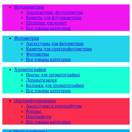
Флуориметрия
Анализаторы, флуориметры
Кюветы для флуориметрии
Штативы для кювет
Все товары категории
Фотометрия
Аксессуары для фотометрии
Кюветы для спектрофотометрии
Фотометры
Все товары категории
Хроматография
Виалы для хроматографии
Дериватизация
Колонки для хроматографии
Все товары категории
Центрифугирование
Аксессуары к центрифугам
Роторы
Центрифуги
Все товары категории
Часы и таймеры