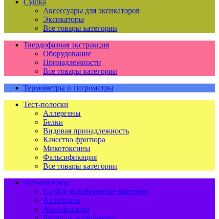
Сушка
Аксессуары для эксикаторов
Эксикаторы
Все товары категории
Твердофазная экстракция
Оборудование
Принадлежности
Все товары категории
Термометры и гигрометры
Тест-полоски
Аллергены
Белки
Видовая принадлежность
Качество фритюра
Микотоксины
Фальсификация
Все товары категории
Тест-системы
E.coli и колиформные бактерии
Аллергены
Антибиотики
Бациллы эхиноцереус