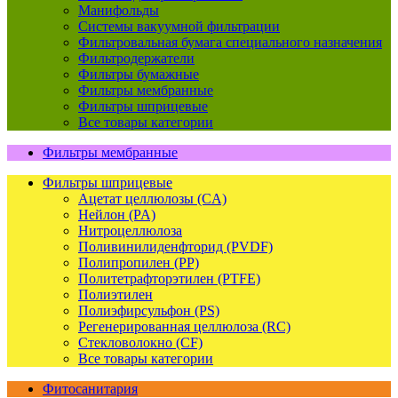
Манифольды
Системы вакуумной фильтрации
Фильтровальная бумага специального назначения
Фильтродержатели
Фильтры бумажные
Фильтры мембранные
Фильтры шприцевые
Все товары категории
Фильтры мембранные
Фильтры шприцевые
Ацетат целлюлозы (CA)
Нейлон (PA)
Нитроцеллюлоза
Поливинилиденфторид (PVDF)
Полипропилен (PP)
Политетрафторэтилен (PTFE)
Полиэтилен
Полиэфирсульфон (PS)
Регенерированная целлюлоза (RC)
Стекловолокно (CF)
Все товары категории
Фитосанитария