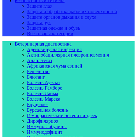
Безопасность и гигиена
Защита глаз
Защита и обработка рабочих поверхностей
Защита органов дыхания и слуха
Защита рук
Защитная одежда и обувь
Все товары категории
Ветеринарная диагностика
Аденовирусная инфекция
Актинобациллярная плевропневмония
Анаплазмоз
Африканская чума свиней
Бешенство
Блютанг
Болезнь Ауески
Болезнь Гамборо
Болезнь Лайма
Болезнь Марека
Бруцеллез
Бурсальная болезнь
Геморрагический энтерит индеек
Дирофиляриоз
Иммуноглобулины
Иммунодефицит