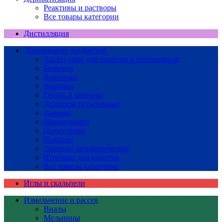
Реактивы и растворы
Все товары категории
Дистилляция
Дозирование жидкостей
Аксессуары для пипеток и пипетаторов
Бюретки
Ванночки
Воронки
Груши и шприцы
Дозаторы бутылочные
Зажимы
Наконечники
Пипетаторы
Пипетки
Пипетки автоматические
Штативы для пипеток
Все товары категории
Иглы и скальпели
Измельчение и рассев
Виалы
Мельницы