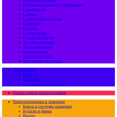
Противопаразитарные препараты
Сальмонелла
Сахара
Синегнойная палочка
Скрининг
Спирты
Стафилококк
Сульфаниламиды
Транквилизаторы
Фальсификация
Фикотоксины
Энтеробактерии
Все товары категории
Титрование
Бюретки
Реактивы
Все товары категории
Тонкослойная хроматография
Транспортировка и хранение
Боксы и системы хранения
Бутыли и банки
Виалы