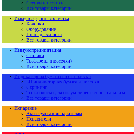
Ступки и пестики
Все товары категории
Иммуноаффинная очистка
Колонки
Оборудование
Принадлежности
Все товары категории
Иммунопреципитация
Столики
Трафареты (просечки)
Все товары категории
Индикаторная бумага и тест-полоски
pH индикаторная бумага и полоски
Скрининг
Тест-полоски для полуколичественного анализа
Все товары категории
Испарение
Аксессуары к испарителям
Испарители
Все товары категории