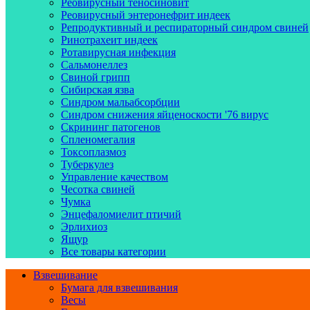
Реовирусный теносиновит
Реовирусный энтеронефрит индеек
Репродуктивный и респираторный синдром свиней
Ринотрахеит индеек
Ротавирусная инфекция
Сальмонеллез
Свиной грипп
Сибирская язва
Синдром мальабсорбции
Синдром снижения яйценоскости '76 вирус
Скрининг патогенов
Спленомегалия
Токсоплазмоз
Туберкулез
Управление качеством
Чесотка свиней
Чумка
Энцефаломиелит птичий
Эрлихиоз
Ящур
Все товары категории
Взвешивание
Бумага для взвешивания
Весы