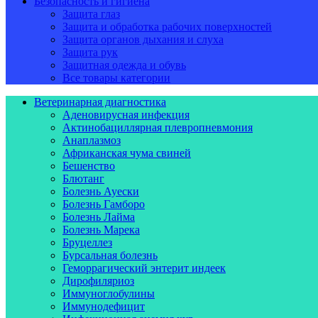
Безопасность и гигиена
Защита глаз
Защита и обработка рабочих поверхностей
Защита органов дыхания и слуха
Защита рук
Защитная одежда и обувь
Все товары категории
Ветеринарная диагностика
Аденовирусная инфекция
Актинобациллярная плевропневмония
Анаплазмоз
Африканская чума свиней
Бешенство
Блютанг
Болезнь Ауески
Болезнь Гамборо
Болезнь Лайма
Болезнь Марека
Бруцеллез
Бурсальная болезнь
Геморрагический энтерит индеек
Дирофиляриоз
Иммуноглобулины
Иммунодефицит