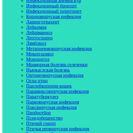
Инфекционная анемия кур
Инфекционный бронхит
Инфекционный перитонит
Коронавирусная инфекция
Ларинготрахеит
Лейкемия
Лейшманиоз
Лептоспироз
Лямблиоз
Метапневмовирусная инфекция
Микоплазмоз
Моноцитоз
Мраморная болезнь селезенки
Ньюкаслская болезнь
Ортореовирусная инфекция
Оспа птиц
Панлейкопения кошек
Парамиксовирусная инфекция
Паратуберкулез
Парвовирусная инфекция
Поксвирусная инфекция
Пробоотбор
Псевдобешенство
Птичий грипп
Птичья реовирусная инфекция