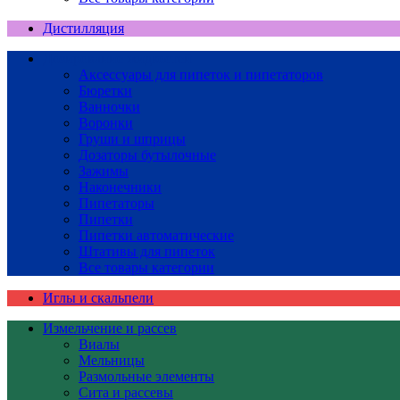
Дистилляция
Дозирование жидкостей
Аксессуары для пипеток и пипетаторов
Бюретки
Ванночки
Воронки
Груши и шприцы
Дозаторы бутылочные
Зажимы
Наконечники
Пипетаторы
Пипетки
Пипетки автоматические
Штативы для пипеток
Все товары категории
Иглы и скальпели
Измельчение и рассев
Виалы
Мельницы
Размольные элементы
Сита и рассевы