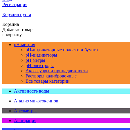
Регистрация
Корзина пуста
Корзина
Добавьте товар
в корзину
pH-метрия
pH-индикаторные полоски и бумага
pH-индикаторы
pH-метры
pH-электроды
Аксессуары и принадлежности
Растворы калибровочные
Все товары категории
Активность воды
Анализ микотоксинов
Ареометры
Аспирация