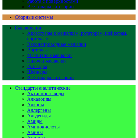
Работа с поверхностями
Все товары категории
Сборные системы
Смешивание
Аксессуары к мешалкам, ротаторам, шейкерам,
вортексам
Верхнеприводные мешалки
Вортексы
Магнитные мешалки
Палочки-мешалки
Ротаторы
Шейкеры
Все товары категории
Стандарты аналитические
Активность воды
Алкалоиды
Алканы
Аллергены
Альдегиды
Амиды
Аминокислоты
Амины
Анионы