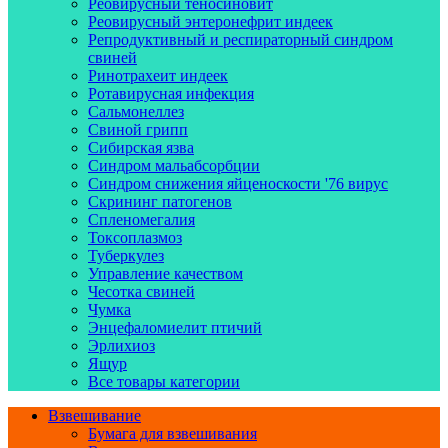
Реовирусный теносиновит
Реовирусный энтеронефрит индеек
Репродуктивный и респираторный синдром
свиней
Ринотрахеит индеек
Ротавирусная инфекция
Сальмонеллез
Свиной грипп
Сибирская язва
Синдром мальабсорбции
Синдром снижения яйценоскости '76 вирус
Скрининг патогенов
Спленомегалия
Токсоплазмоз
Туберкулез
Управление качеством
Чесотка свиней
Чумка
Энцефаломиелит птичий
Эрлихиоз
Ящур
Все товары категории
Взвешивание
Бумага для взвешивания