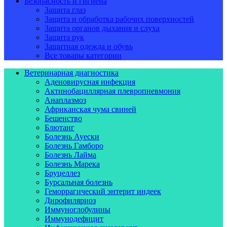
Безопасность и гигиена
Защита глаз
Защита и обработка рабочих поверхностей
Защита органов дыхания и слуха
Защита рук
Защитная одежда и обувь
Все товары категории
Ветеринарная диагностика
Аденовирусная инфекция
Актинобациллярная плевропневмония
Анаплазмоз
Африканская чума свиней
Бешенство
Блютанг
Болезнь Ауески
Болезнь Гамборо
Болезнь Лайма
Болезнь Марека
Бруцеллез
Бурсальная болезнь
Геморрагический энтерит индеек
Дирофиляриоз
Иммуноглобулины
Иммунодефицит