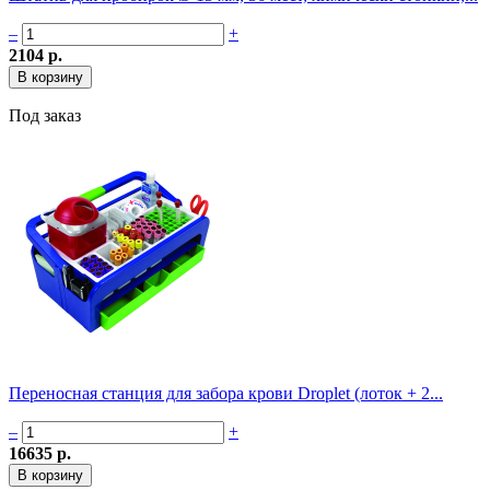
–
+
2104 р.
Под заказ
Переносная станция для забора крови Droplet (лоток + 2...
–
+
16635 р.