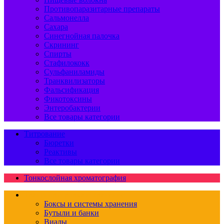
Противопаразитарные препараты
Сальмонелла
Сахара
Синегнойная палочка
Скрининг
Спирты
Стафилококк
Сульфаниламиды
Транквилизаторы
Фальсификация
Фикотоксины
Энтеробактерии
Все товары категории
Титрование
Бюретки
Реактивы
Все товары категории
Тонкослойная хроматография
Транспортировка и хранение
Боксы и системы хранения
Бутыли и банки
Виалы