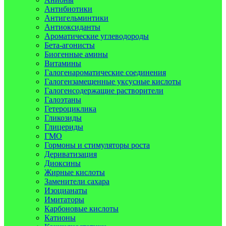
Антибиотики
Антигельминтики
Антиоксиданты
Ароматические углеводороды
Бета-агонисты
Биогенные амины
Витамины
Галогенароматические соединения
Галогензамещенные уксусные кислоты
Галогенсодержащие растворители
Галоэтаны
Гетероциклика
Гликозиды
Глицериды
ГМО
Гормоны и стимуляторы роста
Дериватизация
Диоксины
Жирные кислоты
Заменители сахара
Изоцианаты
Имитаторы
Карбоновые кислоты
Катионы