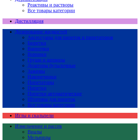
Реактивы и растворы
Все товары категории
Дистилляция
Дозирование жидкостей
Аксессуары для пипеток и пипетаторов
Бюретки
Ванночки
Воронки
Груши и шприцы
Дозаторы бутылочные
Зажимы
Наконечники
Пипетаторы
Пипетки
Пипетки автоматические
Штативы для пипеток
Все товары категории
Иглы и скальпели
Измельчение и рассев
Виалы
Мельницы