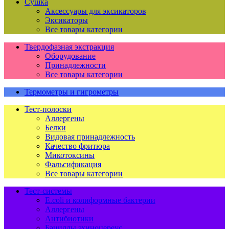
Сушка
Аксессуары для эксикаторов
Эксикаторы
Все товары категории
Твердофазная экстракция
Оборудование
Принадлежности
Все товары категории
Термометры и гигрометры
Тест-полоски
Аллергены
Белки
Видовая принадлежность
Качество фритюра
Микотоксины
Фальсификация
Все товары категории
Тест-системы
E.coli и колиформные бактерии
Аллергены
Антибиотики
Бациллы эхиноцереус