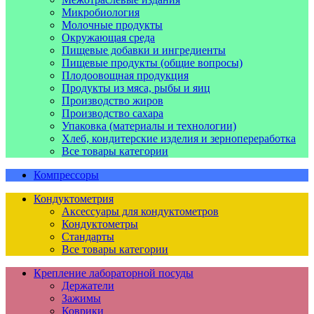
Микробиология
Молочные продукты
Окружающая среда
Пищевые добавки и ингредиенты
Пищевые продукты (общие вопросы)
Плодоовощная продукция
Продукты из мяса, рыбы и яиц
Производство жиров
Производство сахара
Упаковка (материалы и технологии)
Хлеб, кондитерские изделия и зернопереработка
Все товары категории
Компрессоры
Кондуктометрия
Аксессуары для кондуктометров
Кондуктометры
Стандарты
Все товары категории
Крепление лабораторной посуды
Держатели
Зажимы
Коврики