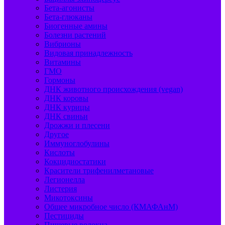
Бета-агонисты
Бета-глюканы
Биогенные амины
Болезни растений
Вибрионы
Видовая принадлежность
Витамины
ГМО
Гормоны
ДНК животного происхождения (vegan)
ДНК коровы
ДНК курицы
ДНК свиньи
Дрожжи и плесени
Другое
Иммуноглобулины
Кислоты
Кокцидиостатики
Красители трифенилметановые
Легионелла
Листерия
Микотоксины
Общее микробное число (КМАФАнМ)
Пестициды
Пищевые волокна