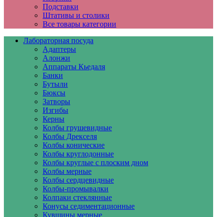
Подставки
Штативы и столики
Все товары категории
Лабораторная посуда
Адаптеры
Алонжи
Аппараты Кьедаля
Банки
Бутыли
Бюксы
Затворы
Изгибы
Керны
Колбы грушевидные
Колбы Дрекселя
Колбы конические
Колбы круглодонные
Колбы круглые с плоским дном
Колбы мерные
Колбы сердцевидные
Колбы-промывалки
Колпаки стеклянные
Конусы седиментационные
Кувшины мерные