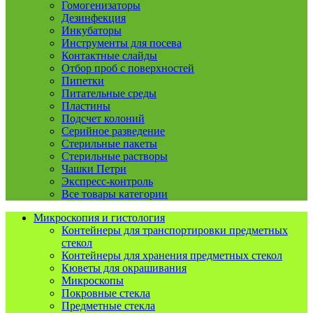
Гомогенизаторы
Дезинфекция
Инкубаторы
Инструменты для посева
Контактные слайды
Отбор проб с поверхностей
Пипетки
Питательные среды
Пластины
Подсчет колоний
Серийное разведение
Стерильные пакеты
Стерильные растворы
Чашки Петри
Экспресс-контроль
Все товары категории
Микроскопия и гистология
Контейнеры для транспортировки предметных
стекол
Контейнеры для хранения предметных стекол
Кюветы для окрашивания
Микроскопы
Покровные стекла
Предметные стекла