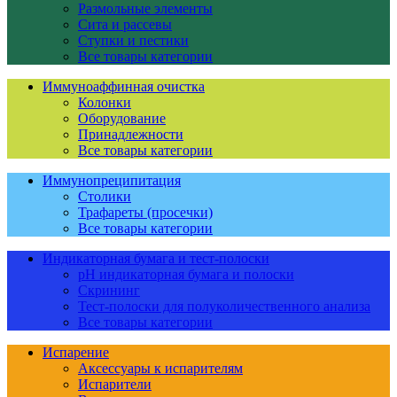
Размольные элементы
Сита и рассевы
Ступки и пестики
Все товары категории
Иммуноаффинная очистка
Колонки
Оборудование
Принадлежности
Все товары категории
Иммунопреципитация
Столики
Трафареты (просечки)
Все товары категории
Индикаторная бумага и тест-полоски
pH индикаторная бумага и полоски
Скрининг
Тест-полоски для полуколичественного анализа
Все товары категории
Испарение
Аксессуары к испарителям
Испарители