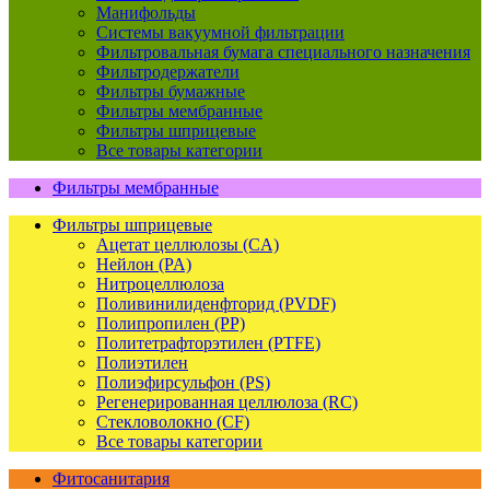
Манифольды
Системы вакуумной фильтрации
Фильтровальная бумага специального назначения
Фильтродержатели
Фильтры бумажные
Фильтры мембранные
Фильтры шприцевые
Все товары категории
Фильтры мембранные
Фильтры шприцевые
Ацетат целлюлозы (CA)
Нейлон (PA)
Нитроцеллюлоза
Поливинилиденфторид (PVDF)
Полипропилен (PP)
Политетрафторэтилен (PTFE)
Полиэтилен
Полиэфирсульфон (PS)
Регенерированная целлюлоза (RC)
Стекловолокно (CF)
Все товары категории
Фитосанитария