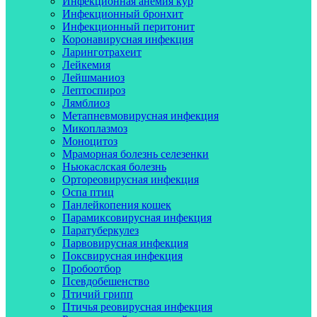
Инфекционная анемия кур
Инфекционный бронхит
Инфекционный перитонит
Коронавирусная инфекция
Ларинготрахеит
Лейкемия
Лейшманиоз
Лептоспироз
Лямблиоз
Метапневмовирусная инфекция
Микоплазмоз
Моноцитоз
Мраморная болезнь селезенки
Ньюкаслская болезнь
Ортореовирусная инфекция
Оспа птиц
Панлейкопения кошек
Парамиксовирусная инфекция
Паратуберкулез
Парвовирусная инфекция
Поксвирусная инфекция
Пробоотбор
Псевдобешенство
Птичий грипп
Птичья реовирусная инфекция