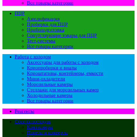
Все товары категории
ПЦР
Амплификация
Пробирки для ПЦР
Пробоподготовка
Сопутствующие товары для ПЦР
Тест-системы
Все товары категории
Работа с холодом
Аксессуары для работы с холодом
Криопробирки и виалы
Криоштативы, контейнеры, емкости
Мини-охладители
Морозильные камеры
Стеллажи для морозильных камер
Холодильные камеры
Все товары категории
Реагенты
Сбор биоотходов
Контейнеры
Пакеты и конверты