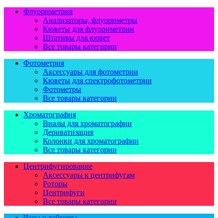
Флуориметрия
Анализаторы, флуориметры
Кюветы для флуориметрии
Штативы для кювет
Все товары категории
Фотометрия
Аксессуары для фотометрии
Кюветы для спектрофотометрии
Фотометры
Все товары категории
Хроматография
Виалы для хроматографии
Дериватизация
Колонки для хроматографии
Все товары категории
Центрифугирование
Аксессуары к центрифугам
Роторы
Центрифуги
Все товары категории
Часы и таймеры