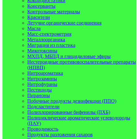
Кокцидиостатики
Консерванты
Контрольные материалы
Красители
Летучие органические соединения
Масла
Масс-спектрометрия
Металлоорганика
Миграция из пластика
Микотоксины
МХПД, МБПД и глицидиловые эфиры
Нестероидные противовоспалительные препараты
(НПВП)
Нитроароматика
Нитрозамины
Нитрофураны
Пестициды
Пираноны
Побочные продукты дезинфекции (ППО)
Подсластители
Полихлорированные бифенилы (ПХБ)
Полициклические ароматические углеводороды
(ПАУ)
Проводимость
Продукты разложения сахаров