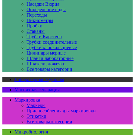
Насадки Вюрца
Определение воды
Переходы
Пикнометры
Пробки
Стаканы
Трубки Карстена
Трубки соединительные
Трубки хлоркальциевые
Цилиндры мерные
Шланги лабораторные
Шпатели, ложечки
Все товары категории
Лабораторные журналы
Магнитная сепарация
Маркировка
Маркеры
Приспособления для маркировки
Этикетки
Все товары категории
Микробиология