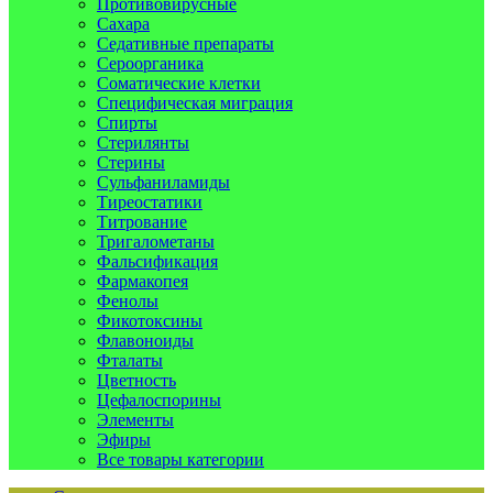
Противовирусные
Сахара
Седативные препараты
Сероорганика
Соматические клетки
Специфическая миграция
Спирты
Стерилянты
Стерины
Сульфаниламиды
Тиреостатики
Титрование
Тригалометаны
Фальсификация
Фармакопея
Фенолы
Фикотоксины
Флавоноиды
Фталаты
Цветность
Цефалоспорины
Элементы
Эфиры
Все товары категории