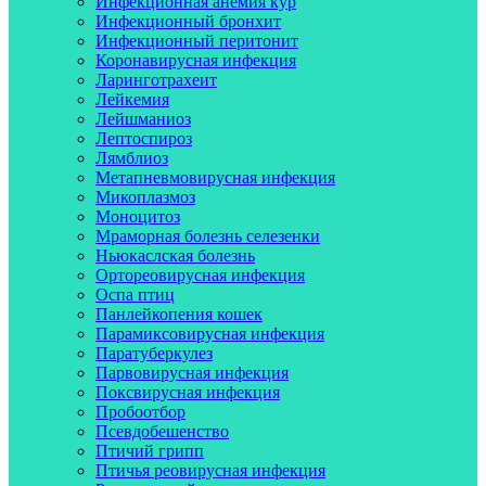
Инфекционная анемия кур
Инфекционный бронхит
Инфекционный перитонит
Коронавирусная инфекция
Ларинготрахеит
Лейкемия
Лейшманиоз
Лептоспироз
Лямблиоз
Метапневмовирусная инфекция
Микоплазмоз
Моноцитоз
Мраморная болезнь селезенки
Ньюкаслская болезнь
Ортореовирусная инфекция
Оспа птиц
Панлейкопения кошек
Парамиксовирусная инфекция
Паратуберкулез
Парвовирусная инфекция
Поксвирусная инфекция
Пробоотбор
Псевдобешенство
Птичий грипп
Птичья реовирусная инфекция