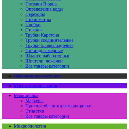
Насадки Вюрца
Определение воды
Переходы
Пикнометры
Пробки
Стаканы
Трубки Карстена
Трубки соединительные
Трубки хлоркальциевые
Цилиндры мерные
Шланги лабораторные
Шпатели, ложечки
Все товары категории
Лабораторные журналы
Магнитная сепарация
Маркировка
Маркеры
Приспособления для маркировки
Этикетки
Все товары категории
Микробиология