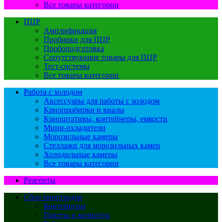
Все товары категории
ПЦР
Амплификация
Пробирки для ПЦР
Пробоподготовка
Сопутствующие товары для ПЦР
Тест-системы
Все товары категории
Работа с холодом
Аксессуары для работы с холодом
Криопробирки и виалы
Криоштативы, контейнеры, емкости
Мини-охладители
Морозильные камеры
Стеллажи для морозильных камер
Холодильные камеры
Все товары категории
Реагенты
Сбор биоотходов
Контейнеры
Пакеты и конверты