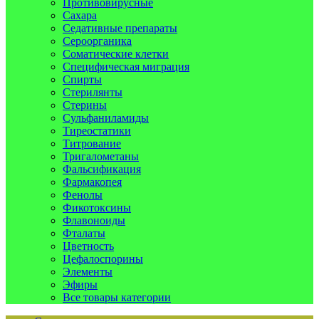
Противовирусные
Сахара
Седативные препараты
Сероорганика
Соматические клетки
Специфическая миграция
Спирты
Стерилянты
Стерины
Сульфаниламиды
Тиреостатики
Титрование
Тригалометаны
Фальсификация
Фармакопея
Фенолы
Фикотоксины
Флавоноиды
Фталаты
Цветность
Цефалоспорины
Элементы
Эфиры
Все товары категории