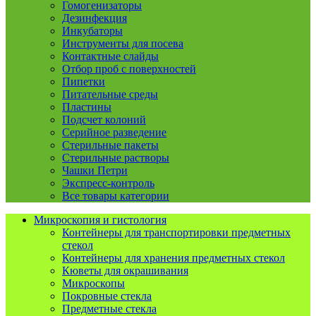
Гомогенизаторы
Дезинфекция
Инкубаторы
Инструменты для посева
Контактные слайды
Отбор проб с поверхностей
Пипетки
Питательные среды
Пластины
Подсчет колоний
Серийное разведение
Стерильные пакеты
Стерильные растворы
Чашки Петри
Экспресс-контроль
Все товары категории
Микроскопия и гистология
Контейнеры для транспортировки предметных
стекол
Контейнеры для хранения предметных стекол
Кюветы для окрашивания
Микроскопы
Покровные стекла
Предметные стекла