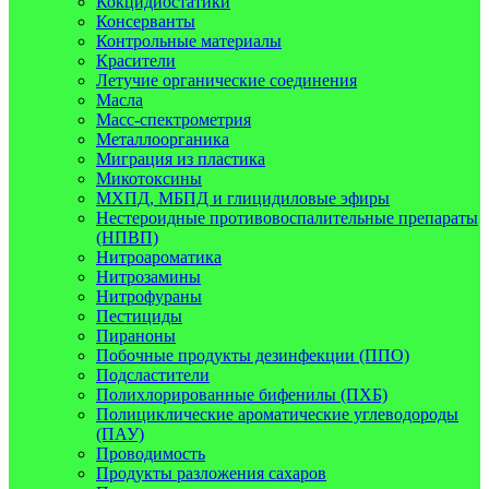
Кокцидиостатики
Консерванты
Контрольные материалы
Красители
Летучие органические соединения
Масла
Масс-спектрометрия
Металлоорганика
Миграция из пластика
Микотоксины
МХПД, МБПД и глицидиловые эфиры
Нестероидные противовоспалительные препараты
(НПВП)
Нитроароматика
Нитрозамины
Нитрофураны
Пестициды
Пираноны
Побочные продукты дезинфекции (ППО)
Подсластители
Полихлорированные бифенилы (ПХБ)
Полициклические ароматические углеводороды
(ПАУ)
Проводимость
Продукты разложения сахаров