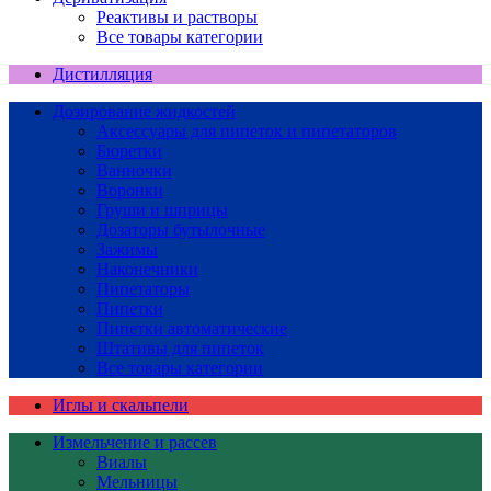
Реактивы и растворы
Все товары категории
Дистилляция
Дозирование жидкостей
Аксессуары для пипеток и пипетаторов
Бюретки
Ванночки
Воронки
Груши и шприцы
Дозаторы бутылочные
Зажимы
Наконечники
Пипетаторы
Пипетки
Пипетки автоматические
Штативы для пипеток
Все товары категории
Иглы и скальпели
Измельчение и рассев
Виалы
Мельницы