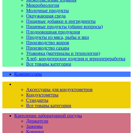
Микробиология
Молочные продукты
Окружающая среда
Пищевые добавки и ингредиенты
Пищевые продукты (общие вопросы)
Плодоовощная продукция
Продукты из мяса, рыбы и яиц
Производство жиров
Производство сахара
Упаковка (материалы и технологии)
Хлеб, кондитерские изделия и зернопереработка
Все товары категории
Компрессоры
Кондуктометрия
Аксессуары для кондуктометров
Кондуктометры
Стандарты
Все товары категории
Крепление лабораторной посуды
Держатели
Зажимы
Коврики