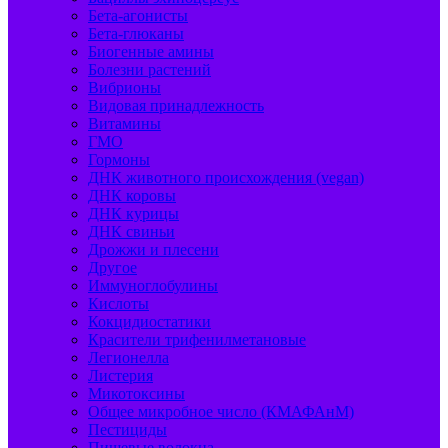
Бета-агонисты
Бета-глюканы
Биогенные амины
Болезни растений
Вибрионы
Видовая принадлежность
Витамины
ГМО
Гормоны
ДНК животного происхождения (vegan)
ДНК коровы
ДНК курицы
ДНК свиньи
Дрожжи и плесени
Другое
Иммуноглобулины
Кислоты
Кокцидиостатики
Красители трифенилметановые
Легионелла
Листерия
Микотоксины
Общее микробное число (КМАФАнМ)
Пестициды
Пищевые волокна