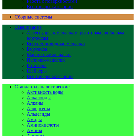
Работа с поверхностями
Все товары категории
Сборные системы
Смешивание
Аксессуары к мешалкам, ротаторам, шейкерам,
вортексам
Верхнеприводные мешалки
Вортексы
Магнитные мешалки
Палочки-мешалки
Ротаторы
Шейкеры
Все товары категории
Стандарты аналитические
Активность воды
Алкалоиды
Алканы
Аллергены
Альдегиды
Амиды
Аминокислоты
Амины
Анионы