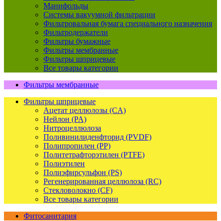
Манифольды
Системы вакуумной фильтрации
Фильтровальная бумага специального назначения
Фильтродержатели
Фильтры бумажные
Фильтры мембранные
Фильтры шприцевые
Все товары категории
Фильтры мембранные
Фильтры шприцевые
Ацетат целлюлозы (CA)
Нейлон (PA)
Нитроцеллюлоза
Поливинилиденфторид (PVDF)
Полипропилен (PP)
Политетрафторэтилен (PTFE)
Полиэтилен
Полиэфирсульфон (PS)
Регенерированная целлюлоза (RC)
Стекловолокно (CF)
Все товары категории
Фитосанитария