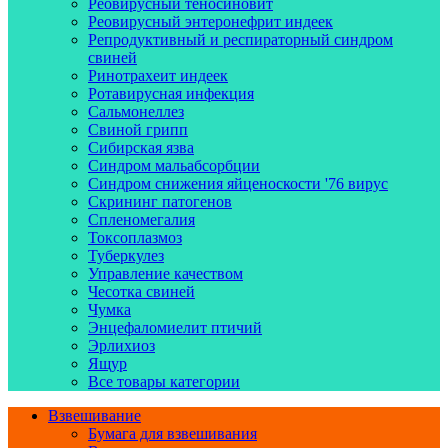
Реовирусный теносиновит
Реовирусный энтеронефрит индеек
Репродуктивный и респираторный синдром
свиней
Ринотрахеит индеек
Ротавирусная инфекция
Сальмонеллез
Свиной грипп
Сибирская язва
Синдром мальабсорбции
Синдром снижения яйценоскости '76 вирус
Скрининг патогенов
Спленомегалия
Токсоплазмоз
Туберкулез
Управление качеством
Чесотка свиней
Чумка
Энцефаломиелит птичий
Эрлихиоз
Ящур
Все товары категории
Взвешивание
Бумага для взвешивания