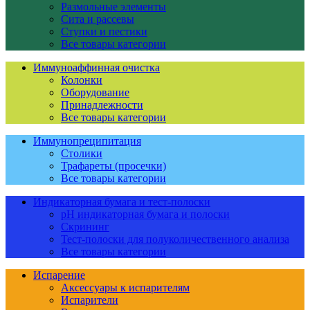
Размольные элементы
Сита и рассевы
Ступки и пестики
Все товары категории
Иммуноаффинная очистка
Колонки
Оборудование
Принадлежности
Все товары категории
Иммунопреципитация
Столики
Трафареты (просечки)
Все товары категории
Индикаторная бумага и тест-полоски
pH индикаторная бумага и полоски
Скрининг
Тест-полоски для полуколичественного анализа
Все товары категории
Испарение
Аксессуары к испарителям
Испарители