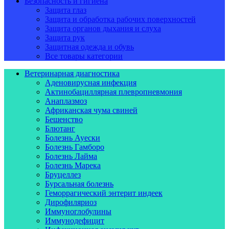
Безопасность и гигиена
Защита глаз
Защита и обработка рабочих поверхностей
Защита органов дыхания и слуха
Защита рук
Защитная одежда и обувь
Все товары категории
Ветеринарная диагностика
Аденовирусная инфекция
Актинобациллярная плевропневмония
Анаплазмоз
Африканская чума свиней
Бешенство
Блютанг
Болезнь Ауески
Болезнь Гамборо
Болезнь Лайма
Болезнь Марека
Бруцеллез
Бурсальная болезнь
Геморрагический энтерит индеек
Дирофиляриоз
Иммуноглобулины
Иммунодефицит