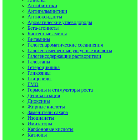
Антибиотики
Антигельминтики
Антиоксиданты
Ароматические углеводороды
Бета-агонисты
Биогенные амины
Витамины
Галогенароматические соединения
Галогензамещенные уксусные кислоты
Галогенсодержащие растворители
Галоэтаны
Гетероциклика
Гликозиды
Глицериды
ГМО
Гормоны и стимуляторы роста
Дериватизация
Диоксины
Жирные кислоты
Заменители сахара
Изоцианаты
Имитаторы
Карбоновые кислоты
Катионы