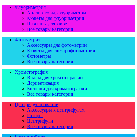
Флуориметрия
Анализаторы, флуориметры
Кюветы для флуориметрии
Штативы для кювет
Все товары категории
Фотометрия
Аксессуары для фотометрии
Кюветы для спектрофотометрии
Фотометры
Все товары категории
Хроматография
Виалы для хроматографии
Дериватизация
Колонки для хроматографии
Все товары категории
Центрифугирование
Аксессуары к центрифугам
Роторы
Центрифуги
Все товары категории
Часы и таймеры