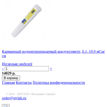
Карманный водонепроницаемый кондуктометр, 0.1–19.9 мСм/
см
Несколько моделей
–
+
14029 р.
Главная
Контакты
Политика конфиденциальности
© 2014 - 2026 ООО «Компания Стайлаб»
order@stylab.ru