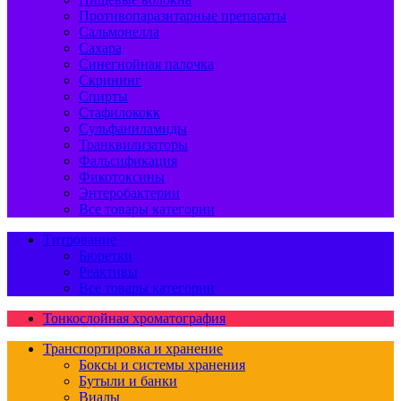
Противопаразитарные препараты
Сальмонелла
Сахара
Синегнойная палочка
Скрининг
Спирты
Стафилококк
Сульфаниламиды
Транквилизаторы
Фальсификация
Фикотоксины
Энтеробактерии
Все товары категории
Титрование
Бюретки
Реактивы
Все товары категории
Тонкослойная хроматография
Транспортировка и хранение
Боксы и системы хранения
Бутыли и банки
Виалы