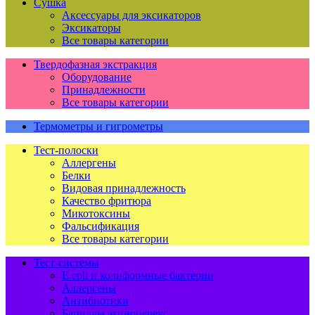
Сушка
Аксессуары для эксикаторов
Эксикаторы
Все товары категории
Твердофазная экстракция
Оборудование
Принадлежности
Все товары категории
Термометры и гигрометры
Тест-полоски
Аллергены
Белки
Видовая принадлежность
Качество фритюра
Микотоксины
Фальсификация
Все товары категории
Тест-системы
E.coli и колиформные бактерии
Аллергены
Антибиотики
Бациллы эхиноцереус