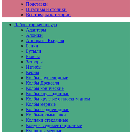
Подставки
Штативы и столики
Все товары категории
Лабораторная посуда
Адаптеры
Алонжи
Аппараты Кьедаля
Банки
Бутыли
Бюксы
Затворы
Изгибы
Керны
Колбы грушевидные
Колбы Дрекселя
Колбы конические
Колбы круглодонные
Колбы круглые с плоским дном
Колбы мерные
Колбы сердцевидные
Колбы-промывалки
Колпаки стеклянные
Конусы седиментационные
Кувшины мерные