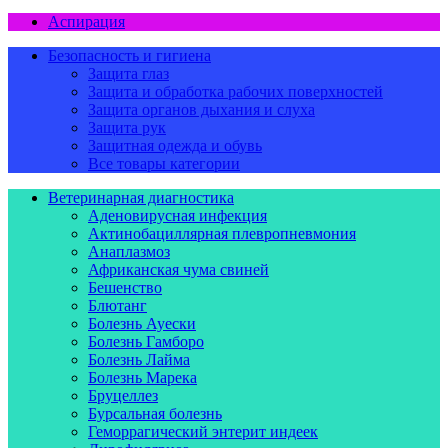
Аспирация
Безопасность и гигиена
Защита глаз
Защита и обработка рабочих поверхностей
Защита органов дыхания и слуха
Защита рук
Защитная одежда и обувь
Все товары категории
Ветеринарная диагностика
Аденовирусная инфекция
Актинобациллярная плевропневмония
Анаплазмоз
Африканская чума свиней
Бешенство
Блютанг
Болезнь Ауески
Болезнь Гамборо
Болезнь Лайма
Болезнь Марека
Бруцеллез
Бурсальная болезнь
Геморрагический энтерит индеек