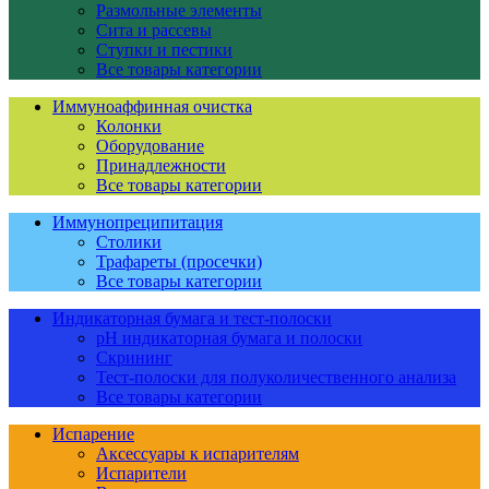
Размольные элементы
Сита и рассевы
Ступки и пестики
Все товары категории
Иммуноаффинная очистка
Колонки
Оборудование
Принадлежности
Все товары категории
Иммунопреципитация
Столики
Трафареты (просечки)
Все товары категории
Индикаторная бумага и тест-полоски
pH индикаторная бумага и полоски
Скрининг
Тест-полоски для полуколичественного анализа
Все товары категории
Испарение
Аксессуары к испарителям
Испарители