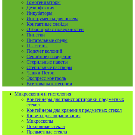
Гомогенизаторы
Дезинфекция
Инкубаторы
Инструменты для посева
Контактные слайды
Отбор проб с поверхностей
Пипетки
Питательные среды
Пластины
Подсчет колоний
Серийное разведение
Стерильные пакеты
Стерильные растворы
Чашки Петри
Экспресс-контроль
Все товары категории
Микроскопия и гистология
Контейнеры для транспортировки предметных
стекол
Контейнеры для хранения предметных стекол
Кюветы для окрашивания
Микроскопы
Покровные стекла
Предметные стекла