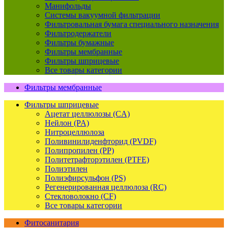
Манифольды
Системы вакуумной фильтрации
Фильтровальная бумага специального назначения
Фильтродержатели
Фильтры бумажные
Фильтры мембранные
Фильтры шприцевые
Все товары категории
Фильтры мембранные
Фильтры шприцевые
Ацетат целлюлозы (CA)
Нейлон (PA)
Нитроцеллюлоза
Поливинилиденфторид (PVDF)
Полипропилен (PP)
Политетрафторэтилен (PTFE)
Полиэтилен
Полиэфирсульфон (PS)
Регенерированная целлюлоза (RC)
Стекловолокно (CF)
Все товары категории
Фитосанитария