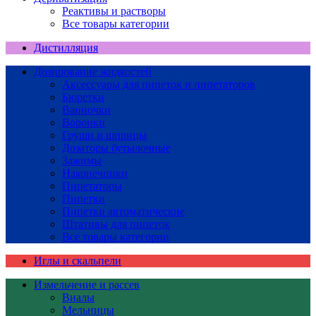
Реактивы и растворы
Все товары категории
Дистилляция
Дозирование жидкостей
Аксессуары для пипеток и пипетаторов
Бюретки
Ванночки
Воронки
Груши и шприцы
Дозаторы бутылочные
Зажимы
Наконечники
Пипетаторы
Пипетки
Пипетки автоматические
Штативы для пипеток
Все товары категории
Иглы и скальпели
Измельчение и рассев
Виалы
Мельницы