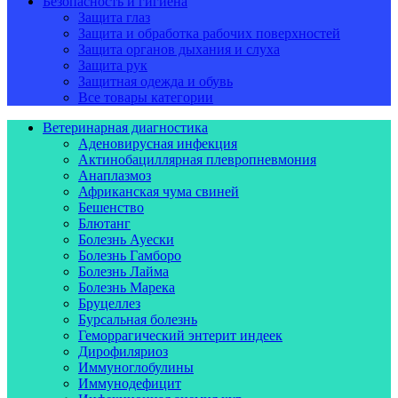
Безопасность и гигиена
Защита глаз
Защита и обработка рабочих поверхностей
Защита органов дыхания и слуха
Защита рук
Защитная одежда и обувь
Все товары категории
Ветеринарная диагностика
Аденовирусная инфекция
Актинобациллярная плевропневмония
Анаплазмоз
Африканская чума свиней
Бешенство
Блютанг
Болезнь Ауески
Болезнь Гамборо
Болезнь Лайма
Болезнь Марека
Бруцеллез
Бурсальная болезнь
Геморрагический энтерит индеек
Дирофиляриоз
Иммуноглобулины
Иммунодефицит