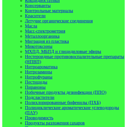
Кокцидиостатики
Консерванты
Контрольные материалы
Красители
Летучие органические соединения
Масла
Масс-спектрометрия
Металлоорганика
Миграция из пластика
Микотоксины
МХПД, МБПД и глицидиловые эфиры
Нестероидные противовоспалительные препараты
(НПВП)
Нитроароматика
Нитрозамины
Нитрофураны
Пестициды
Пираноны
Побочные продукты дезинфекции (ППО)
Подсластители
Полихлорированные бифенилы (ПХБ)
Полициклические ароматические углеводороды
(ПАУ)
Проводимость
Продукты разложения сахаров