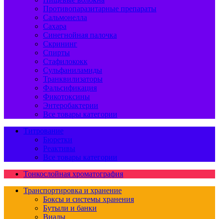
Противопаразитарные препараты
Сальмонелла
Сахара
Синегнойная палочка
Скрининг
Спирты
Стафилококк
Сульфаниламиды
Транквилизаторы
Фальсификация
Фикотоксины
Энтеробактерии
Все товары категории
Титрование
Бюретки
Реактивы
Все товары категории
Тонкослойная хроматография
Транспортировка и хранение
Боксы и системы хранения
Бутыли и банки
Виалы