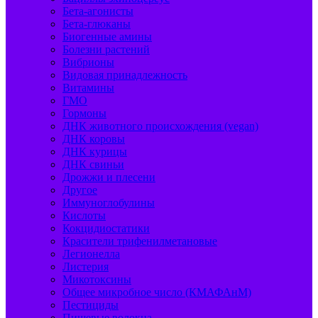
Бета-агонисты
Бета-глюканы
Биогенные амины
Болезни растений
Вибрионы
Видовая принадлежность
Витамины
ГМО
Гормоны
ДНК животного происхождения (vegan)
ДНК коровы
ДНК курицы
ДНК свиньи
Дрожжи и плесени
Другое
Иммуноглобулины
Кислоты
Кокцидиостатики
Красители трифенилметановые
Легионелла
Листерия
Микотоксины
Общее микробное число (КМАФАнМ)
Пестициды
Пищевые волокна