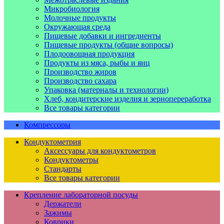
Микробиология
Молочные продукты
Окружающая среда
Пищевые добавки и ингредиенты
Пищевые продукты (общие вопросы)
Плодоовощная продукция
Продукты из мяса, рыбы и яиц
Производство жиров
Производство сахара
Упаковка (материалы и технологии)
Хлеб, кондитерские изделия и зернопереработка
Все товары категории
Компрессоры
Кондуктометрия
Аксессуары для кондуктометров
Кондуктометры
Стандарты
Все товары категории
Крепление лабораторной посуды
Держатели
Зажимы
Коврики