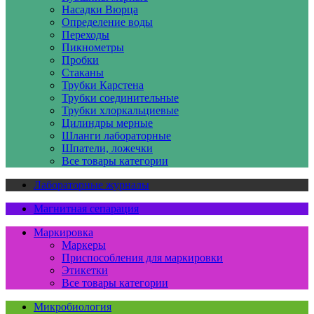
Насадки Вюрца
Определение воды
Переходы
Пикнометры
Пробки
Стаканы
Трубки Карстена
Трубки соединительные
Трубки хлоркальциевые
Цилиндры мерные
Шланги лабораторные
Шпатели, ложечки
Все товары категории
Лабораторные журналы
Магнитная сепарация
Маркировка
Маркеры
Приспособления для маркировки
Этикетки
Все товары категории
Микробиология