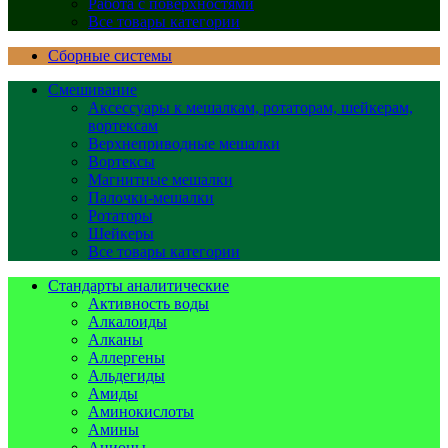
Работа с поверхностями
Все товары категории
Сборные системы
Смешивание
Аксессуары к мешалкам, ротаторам, шейкерам,
вортексам
Верхнеприводные мешалки
Вортексы
Магнитные мешалки
Палочки-мешалки
Ротаторы
Шейкеры
Все товары категории
Стандарты аналитические
Активность воды
Алкалоиды
Алканы
Аллергены
Альдегиды
Амиды
Аминокислоты
Амины
Анионы