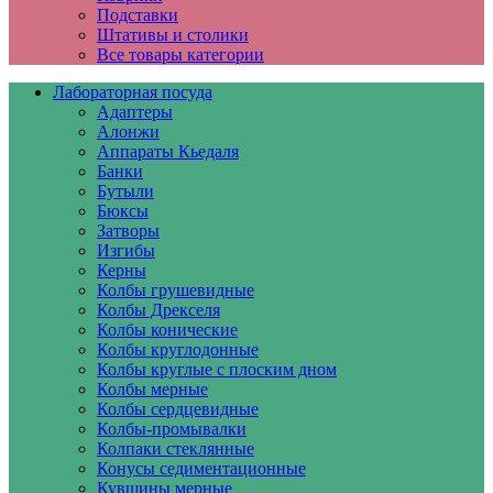
Подставки
Штативы и столики
Все товары категории
Лабораторная посуда
Адаптеры
Алонжи
Аппараты Кьедаля
Банки
Бутыли
Бюксы
Затворы
Изгибы
Керны
Колбы грушевидные
Колбы Дрекселя
Колбы конические
Колбы круглодонные
Колбы круглые с плоским дном
Колбы мерные
Колбы сердцевидные
Колбы-промывалки
Колпаки стеклянные
Конусы седиментационные
Кувшины мерные