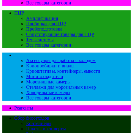
Все товары категории
ПЦР
Амплификация
Пробирки для ПЦР
Пробоподготовка
Сопутствующие товары для ПЦР
Тест-системы
Все товары категории
Работа с холодом
Аксессуары для работы с холодом
Криопробирки и виалы
Криоштативы, контейнеры, емкости
Мини-охладители
Морозильные камеры
Стеллажи для морозильных камер
Холодильные камеры
Все товары категории
Реагенты
Сбор биоотходов
Контейнеры
Пакеты и конверты