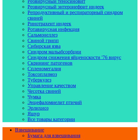
Реовирусный теносиновит
Реовирусный энтеронефрит индеек
Репродуктивный и респираторный синдром
свиней
Ринотрахеит индеек
Ротавирусная инфекция
Сальмонеллез
Свиной грипп
Сибирская язва
Синдром мальабсорбции
Синдром снижения яйценоскости '76 вирус
Скрининг патогенов
Спленомегалия
Токсоплазмоз
Туберкулез
Управление качеством
Чесотка свиней
Чумка
Энцефаломиелит птичий
Эрлихиоз
Ящур
Все товары категории
Взвешивание
Бумага для взвешивания