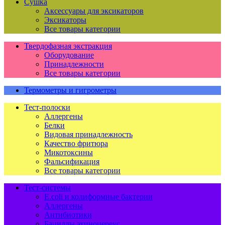
Сушка
Аксессуары для эксикаторов
Эксикаторы
Все товары категории
Твердофазная экстракция
Оборудование
Принадлежности
Все товары категории
Термометры и гигрометры
Тест-полоски
Аллергены
Белки
Видовая принадлежность
Качество фритюра
Микотоксины
Фальсификация
Все товары категории
Тест-системы
E.coli и колиформные бактерии
Аллергены
Антибиотики
Бациллы эхиноцереус