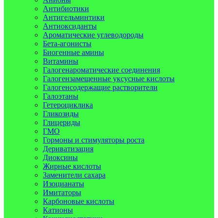
Антибиотики
Антигельминтики
Антиоксиданты
Ароматические углеводороды
Бета-агонисты
Биогенные амины
Витамины
Галогенароматические соединения
Галогензамещенные уксусные кислоты
Галогенсодержащие растворители
Галоэтаны
Гетероциклика
Гликозиды
Глицериды
ГМО
Гормоны и стимуляторы роста
Дериватизация
Диоксины
Жирные кислоты
Заменители сахара
Изоцианаты
Имитаторы
Карбоновые кислоты
Катионы