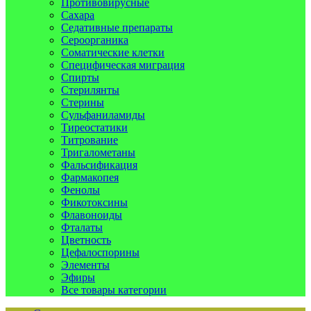
Противовирусные
Сахара
Седативные препараты
Сероорганика
Соматические клетки
Специфическая миграция
Спирты
Стерилянты
Стерины
Сульфаниламиды
Тиреостатики
Титрование
Тригалометаны
Фальсификация
Фармакопея
Фенолы
Фикотоксины
Флавоноиды
Фталаты
Цветность
Цефалоспорины
Элементы
Эфиры
Все товары категории