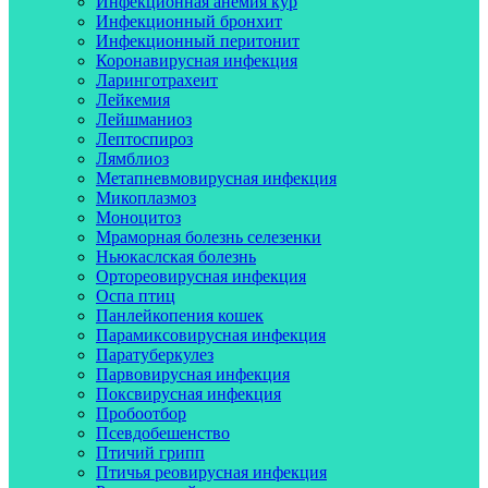
Инфекционная анемия кур
Инфекционный бронхит
Инфекционный перитонит
Коронавирусная инфекция
Ларинготрахеит
Лейкемия
Лейшманиоз
Лептоспироз
Лямблиоз
Метапневмовирусная инфекция
Микоплазмоз
Моноцитоз
Мраморная болезнь селезенки
Ньюкаслская болезнь
Ортореовирусная инфекция
Оспа птиц
Панлейкопения кошек
Парамиксовирусная инфекция
Паратуберкулез
Парвовирусная инфекция
Поксвирусная инфекция
Пробоотбор
Псевдобешенство
Птичий грипп
Птичья реовирусная инфекция