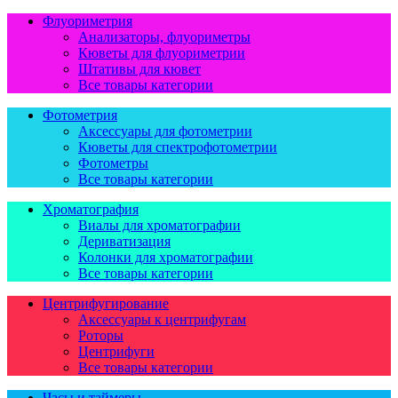
Флуориметрия
Анализаторы, флуориметры
Кюветы для флуориметрии
Штативы для кювет
Все товары категории
Фотометрия
Аксессуары для фотометрии
Кюветы для спектрофотометрии
Фотометры
Все товары категории
Хроматография
Виалы для хроматографии
Дериватизация
Колонки для хроматографии
Все товары категории
Центрифугирование
Аксессуары к центрифугам
Роторы
Центрифуги
Все товары категории
Часы и таймеры